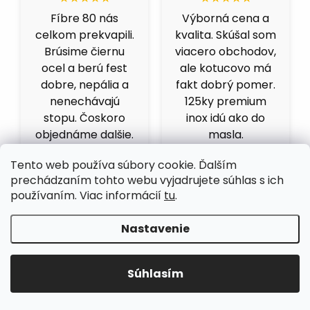
Fíbre 80 nás
Výborná cena a
celkom prekvapili.
kvalita. Skúšal som
Brúsime čiernu
viacero obchodov,
ocel a berú fest
ale kotucovo má
dobre, nepália a
fakt dobrý pomer.
nenechávajú
125ky premium
stopu. Čoskoro
inox idú ako do
objednáme dalšie.
masla.
Tento web používa súbory cookie. Ďalším
prechádzaním tohto webu vyjadrujete súhlas s ich
používaním. Viac informácií
tu
.
Nastavenie
Súhlasím
ZÁRUKA SPOKOJNOSTI
ŠIROKÝ SORTIMENT