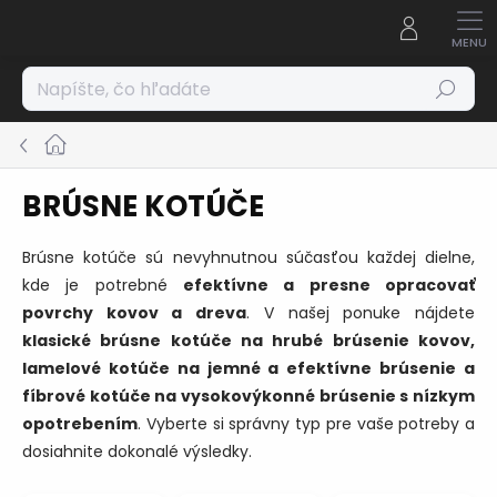
Prejsť
na
obsah
Hľadať
Domov
BRÚSNE KOTÚČE
Brúsne kotúče sú nevyhnutnou súčasťou každej dielne,
kde je potrebné
efektívne a presne opracovať
povrchy kovov a dreva
. V našej ponuke nájdete
klasické brúsne kotúče na hrubé brúsenie kovov,
lamelové kotúče na jemné a efektívne brúsenie a
fíbrové kotúče na vysokovýkonné brúsenie s nízkym
opotrebením
. Vyberte si správny typ pre vaše potreby a
dosiahnite dokonalé výsledky.