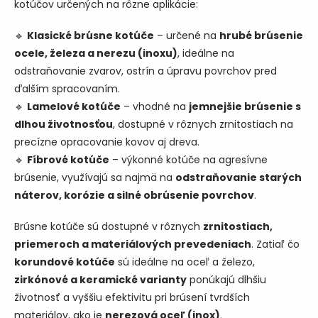
kotúčov určených na rôzne aplikácie:
e
p
🔹
Klasické brúsne kotúče
– určené na
hrubé brúsenie
r
v
ocele, železa a nerezu (inoxu)
, ideálne na
k
odstraňovanie zvarov, ostrín a úpravu povrchov pred
y
ďalším spracovaním.
v
ý
🔹
Lamelové kotúče
– vhodné na
jemnejšie brúsenie s
p
dlhou životnosťou
, dostupné v rôznych zrnitostiach na
i
precízne opracovanie kovov aj dreva.
s
u
🔹
Fíbrové kotúče
– výkonné kotúče na agresívne
brúsenie, využívajú sa najmä na
odstraňovanie starých
náterov, korózie a silné obrúsenie povrchov
.
Brúsne kotúče sú dostupné v rôznych
zrnitostiach,
priemeroch a materiálových prevedeniach
. Zatiaľ čo
korundové kotúče
sú ideálne na oceľ a železo,
zirkónové a keramické varianty
ponúkajú dlhšiu
životnosť a vyššiu efektivitu pri brúsení tvrdších
materiálov, ako je
nerezová oceľ (inox)
.