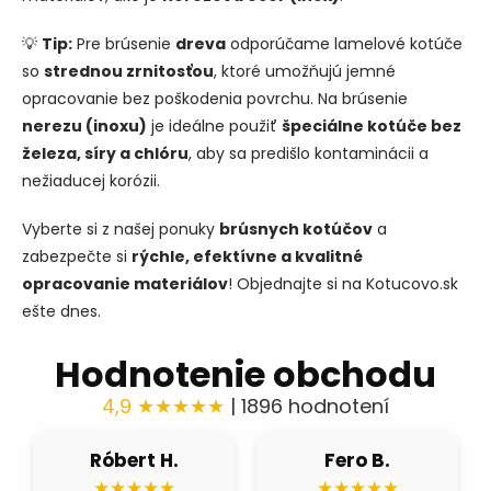
💡
Tip:
Pre brúsenie
dreva
odporúčame lamelové kotúče
so
strednou zrnitosťou
, ktoré umožňujú jemné
opracovanie bez poškodenia povrchu. Na brúsenie
nerezu (inoxu)
je ideálne použiť
špeciálne kotúče bez
železa, síry a chlóru
, aby sa predišlo kontaminácii a
nežiaducej korózii.
Vyberte si z našej ponuky
brúsnych kotúčov
a
zabezpečte si
rýchle, efektívne a kvalitné
opracovanie materiálov
! Objednajte si na Kotucovo.sk
ešte dnes.
Hodnotenie obchodu
4,9 ★★★★★
| 1896 hodnotení
Róbert H.
Fero B.
★★★★★
★★★★★