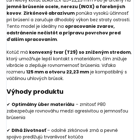
jemné brúsenie ocele, nerezu (INOX) a farebných
kovov
.
Zirkónové abrazívum
ponúka vysokú účinnosť
pri brúsení a zaručuje dlhodobý výkon bez straty ostrosti.
Tento model je ideálny na
opracovanie zvarov,
odstránenie nečistôt a prípravu povrchov pred
ďalším spracovaním
.
Kotúč má
konvexný tvar (T29) so zníženým stredom
,
ktorý umožňuje lepší kontakt s materiálom, čím znižuje
vibrácie a zlepšuje rovnomernosť brúsenia. Vďaka
rozmeru
125 mm a otvoru 22,23 mm
je kompatibilný s
väčšinou uhlových brúsok.
Výhody produktu
✔
Optimálny úber materiálu
– zrnitosť P80
zabezpečuje rovnováhu medzi agresivitou a jemnosťou
brúsenia
✔
Dlhá životnosť
– odolné zirkónové zrná a pevné
spojivo predlžujú trvanlivosť kotúča