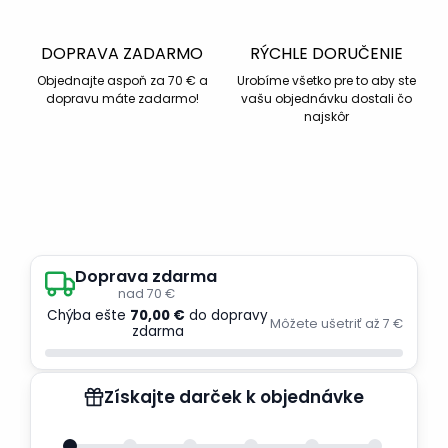
DOPRAVA ZADARMO
RÝCHLE DORUČENIE
Objednajte aspoň za 70 € a
Urobíme všetko pre to aby ste
dopravu máte zadarmo!
vašu objednávku dostali čo
najskôr
Doprava zdarma
nad 70 €
Chýba ešte
70,00 €
do dopravy
Môžete ušetriť až 7 €
zdarma
Získajte darček k objednávke