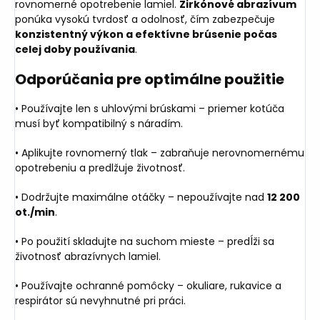
rovnomerné opotrebenie lamiel.
Zirkónové abrazívum
ponúka vysokú tvrdosť a odolnosť, čím zabezpečuje
konzistentný výkon a efektívne brúsenie počas
celej doby používania
.
Odporúčania pre optimálne použitie
• Používajte len s uhlovými brúskami – priemer kotúča
musí byť kompatibilný s náradím.
• Aplikujte rovnomerný tlak – zabraňuje nerovnomernému
opotrebeniu a predlžuje životnosť.
• Dodržujte maximálne otáčky – nepoužívajte nad
12 200
ot./min
.
• Po použití skladujte na suchom mieste – predĺži sa
životnosť abrazívnych lamiel.
• Používajte ochranné pomôcky – okuliare, rukavice a
respirátor sú nevyhnutné pri práci.