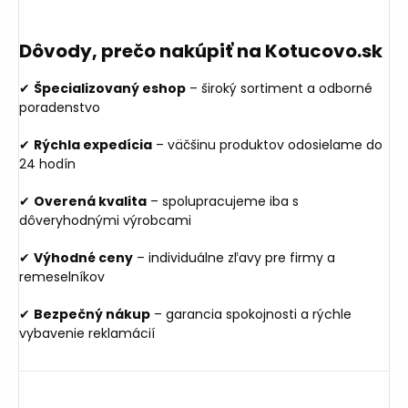
Dôvody, prečo nakúpiť na Kotucovo.sk
✔
Špecializovaný eshop
– široký sortiment a odborné
poradenstvo
✔
Rýchla expedícia
– väčšinu produktov odosielame do
24 hodín
✔
Overená kvalita
– spolupracujeme iba s
dôveryhodnými výrobcami
✔
Výhodné ceny
– individuálne zľavy pre firmy a
remeselníkov
✔
Bezpečný nákup
– garancia spokojnosti a rýchle
vybavenie reklamácií