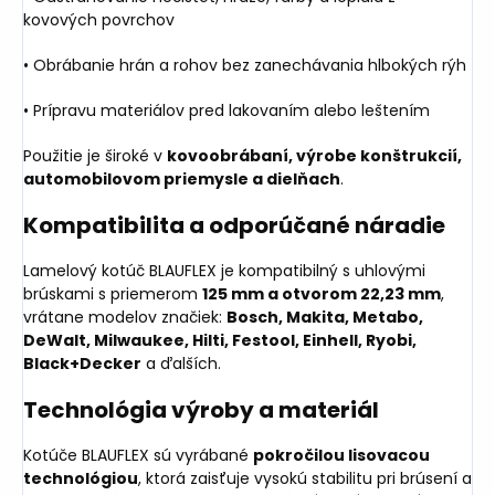
kovových povrchov
• Obrábanie hrán a rohov bez zanechávania hlbokých rýh
• Prípravu materiálov pred lakovaním alebo leštením
Použitie je široké v
kovoobrábaní, výrobe konštrukcií,
automobilovom priemysle a dielňach
.
Kompatibilita a odporúčané náradie
Lamelový kotúč BLAUFLEX je kompatibilný s uhlovými
brúskami s priemerom
125 mm a otvorom 22,23 mm
,
vrátane modelov značiek:
Bosch, Makita, Metabo,
DeWalt, Milwaukee, Hilti, Festool, Einhell, Ryobi,
Black+Decker
a ďalších.
Technológia výroby a materiál
Kotúče BLAUFLEX sú vyrábané
pokročilou lisovacou
technológiou
, ktorá zaisťuje vysokú stabilitu pri brúsení a