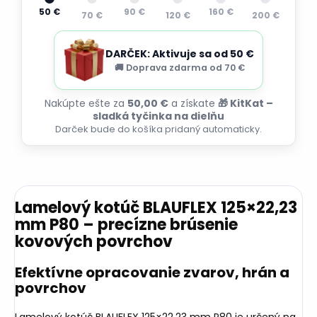
50 €
90 €
160 €
70 €
120 €
200 €
DARČEK: Aktivuje sa od 50 €
🚚 Doprava zdarma od 70 €
Nakúpte ešte za
50,00 €
a získate
🎁 KitKat –
sladká tyčinka na dielňu
Darček bude do košíka pridaný automaticky.
Lamelový kotúč BLAUFLEX 125×22,23
mm P80 – precízne brúsenie
kovových povrchov
Efektívne opracovanie zvarov, hrán a
povrchov
Lamelový kotúč BLAUFLEX 125×22,23 mm P80 je určený na