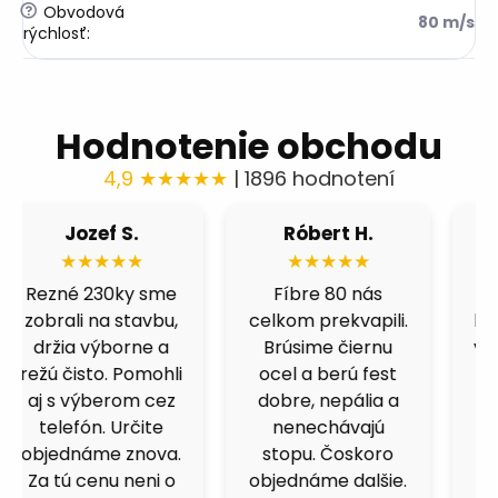
?
Obvodová
80 m/s
rýchlosť
:
Hodnotenie obchodu
4,9 ★★★★★
| 1896 hodnotení
Róbert H.
Fero B.
★★★★★
★★★★★
Fíbre 80 nás
Výborná cena a
celkom prekvapili.
kvalita. Skúšal som
Brúsime čiernu
viacero obchodov,
ocel a berú fest
ale kotucovo má
dobre, nepália a
fakt dobrý pomer.
nenechávajú
125ky premium
stopu. Čoskoro
inox idú ako do
objednáme dalšie.
masla.