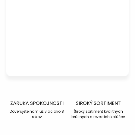
Potrebujete poradiť s výberom?
Peter
– Zákaznícka podpora
info@kotucovo.sk
+421 940 363 015
Po – Pia: 08:00 – 16:00
Napísať otázku
ZÁRUKA SPOKOJNOSTI
ŠIROKÝ SORTIMENT
Dôverujete nám už viac ako 8
Široký sortiment kvalitných
rokov
brúsnych a rezacích kotúčov