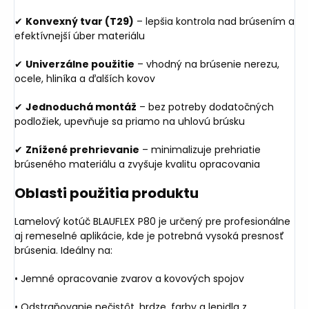
✔
Konvexný tvar (T29)
– lepšia kontrola nad brúsením a
efektívnejší úber materiálu
✔
Univerzálne použitie
– vhodný na brúsenie nerezu,
ocele, hliníka a ďalších kovov
✔
Jednoduchá montáž
– bez potreby dodatočných
podložiek, upevňuje sa priamo na uhlovú brúsku
✔
Znížené prehrievanie
– minimalizuje prehriatie
brúseného materiálu a zvyšuje kvalitu opracovania
Oblasti použitia produktu
Lamelový kotúč BLAUFLEX P80 je určený pre profesionálne
aj remeselné aplikácie, kde je potrebná vysoká presnosť
brúsenia. Ideálny na:
• Jemné opracovanie zvarov a kovových spojov
• Odstraňovanie nečistôt, hrdze, farby a lepidla z