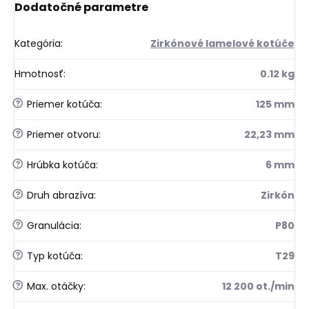
Dodatočné parametre
Kategória
:
Zirkónové lamelové kotúče
Hmotnosť
:
0.12 kg
?
Priemer kotúča
:
125 mm
?
Priemer otvoru
:
22,23 mm
?
Hrúbka kotúča
:
6 mm
?
Druh abrazíva
:
Zirkón
?
Granulácia
:
P80
?
Typ kotúča
:
T29
?
Max. otáčky
:
12 200 ot./min