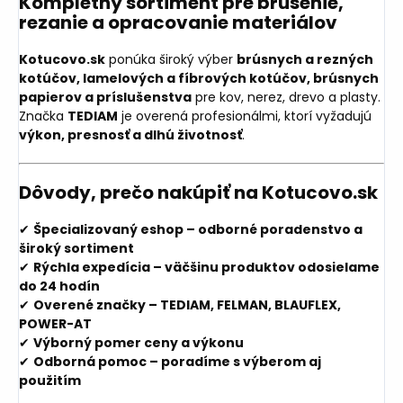
Kompletný sortiment pre brúsenie,
rezanie a opracovanie materiálov
Kotucovo.sk
ponúka široký výber
brúsnych a rezných
kotúčov, lamelových a fíbrových kotúčov, brúsnych
papierov a príslušenstva
pre kov, nerez, drevo a plasty.
Značka
TEDIAM
je overená profesionálmi, ktorí vyžadujú
výkon, presnosť a dlhú životnosť
.
Dôvody, prečo nakúpiť na Kotucovo.sk
✔
Špecializovaný eshop – odborné poradenstvo a
široký sortiment
✔
Rýchla expedícia – väčšinu produktov odosielame
do 24 hodín
✔
Overené značky – TEDIAM, FELMAN, BLAUFLEX,
POWER-AT
✔
Výborný pomer ceny a výkonu
✔
Odborná pomoc – poradíme s výberom aj
použitím