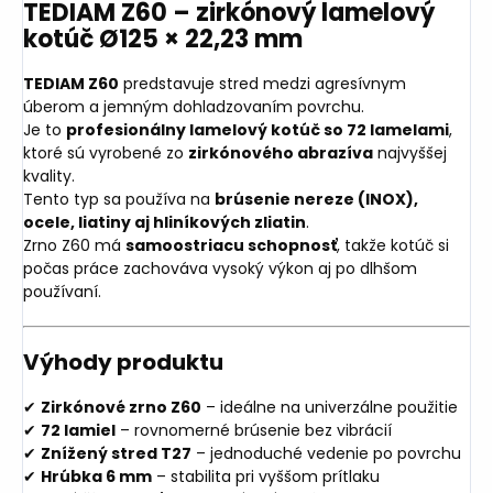
TEDIAM Z60 – zirkónový lamelový
kotúč Ø125 × 22,23 mm
TEDIAM Z60
predstavuje stred medzi agresívnym
úberom a jemným dohladzovaním povrchu.
Je to
profesionálny lamelový kotúč so 72 lamelami
,
ktoré sú vyrobené zo
zirkónového abrazíva
najvyššej
kvality.
Tento typ sa používa na
brúsenie nereze (INOX),
ocele, liatiny aj hliníkových zliatin
.
Zrno Z60 má
samoostriacu schopnosť
, takže kotúč si
počas práce zachováva vysoký výkon aj po dlhšom
používaní.
Výhody produktu
✔
Zirkónové zrno Z60
– ideálne na univerzálne použitie
✔
72 lamiel
– rovnomerné brúsenie bez vibrácií
✔
Znížený stred T27
– jednoduché vedenie po povrchu
✔
Hrúbka 6 mm
– stabilita pri vyššom prítlaku