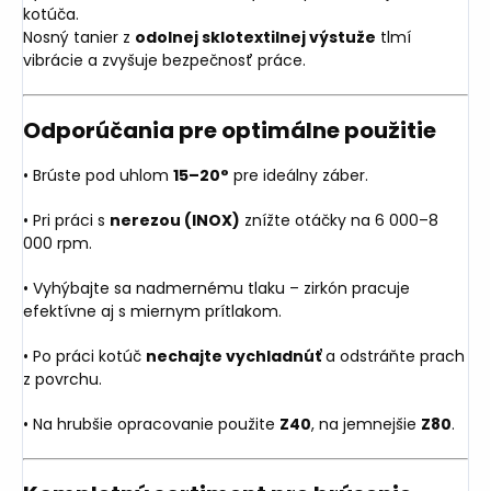
kotúča.
Nosný tanier z
odolnej sklotextilnej výstuže
tlmí
vibrácie a zvyšuje bezpečnosť práce.
Odporúčania pre optimálne použitie
• Brúste pod uhlom
15–20°
pre ideálny záber.
• Pri práci s
nerezou (INOX)
znížte otáčky na 6 000–8
000 rpm.
• Vyhýbajte sa nadmernému tlaku – zirkón pracuje
efektívne aj s miernym prítlakom.
• Po práci kotúč
nechajte vychladnúť
a odstráňte prach
z povrchu.
• Na hrubšie opracovanie použite
Z40
, na jemnejšie
Z80
.