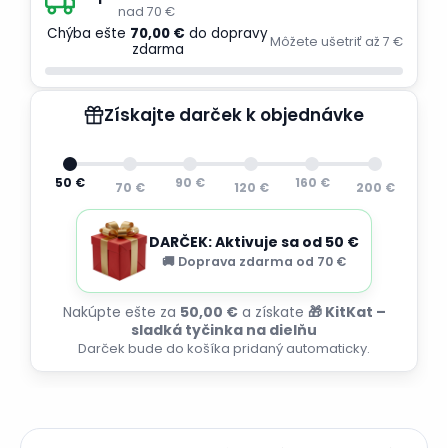
nad 70 €
Chýba ešte
70,00 €
do dopravy
Môžete ušetriť až 7 €
zdarma
Získajte darček k objednávke
50 €
90 €
160 €
70 €
120 €
200 €
DARČEK: Aktivuje sa od 50 €
🚚 Doprava zdarma od 70 €
Nakúpte ešte za
50,00 €
a získate
🎁 KitKat –
sladká tyčinka na dielňu
Darček bude do košíka pridaný automaticky.