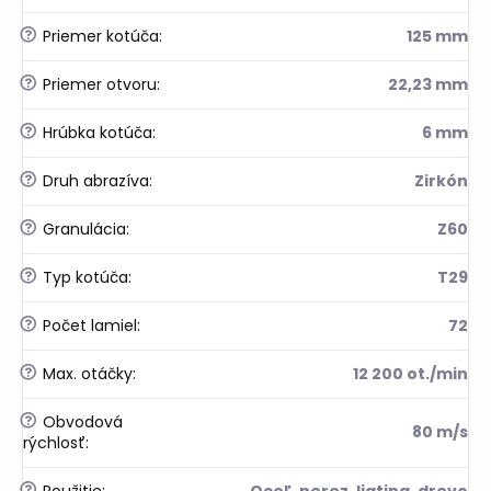
?
Priemer kotúča
:
125 mm
?
Priemer otvoru
:
22,23 mm
?
Hrúbka kotúča
:
6 mm
?
Druh abrazíva
:
Zirkón
?
Granulácia
:
Z60
?
Typ kotúča
:
T29
?
Počet lamiel
:
72
?
Max. otáčky
:
12 200 ot./min
?
Obvodová
80 m/s
rýchlosť
:
?
Použitie
:
Oceľ, nerez, liatina, drevo