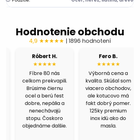
Hodnotenie obchodu
4,9 ★★★★★
| 1896 hodnotení
Róbert H.
Fero B.
★★★★★
★★★★★
Fíbre 80 nás
Výborná cena a
celkom prekvapili.
kvalita. Skúšal som
Brúsime čiernu
viacero obchodov,
ocel a berú fest
ale kotucovo má
dobre, nepália a
fakt dobrý pomer.
nenechávajú
125ky premium
stopu. Čoskoro
inox idú ako do
objednáme dalšie.
masla.