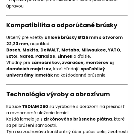
úpravou
Kompatibilita a odporúčané brúsky
Určený pre všetky
uhlové brúsky Ø125 mm s otvorom
22,23 mm
, napríklad:
Bosch, Makita, DeWALT, Metabo, Milwaukee, YATO,
Extol, Narex, Parkside, Einhell
a ďalšie.
Vhodný pre
zámočníkov, zváračov, montérov aj
domácich majstrov
, ktorí hľadajú
spoľahlivý
univerzálny lamelák
na každodenné brúsenie.
Technológia výroby a abrazívum
Kotúče
TEDIAM Z60
sú vyrábané s dôrazom na presnosť
a rovnomerné uloženie lamiel.
Každá lamela je z
zirkónového brúsneho plátna
, ktoré
sa pri brúsení samoostri.
Tým sa zachováva konštantný úber počas celej životnosti