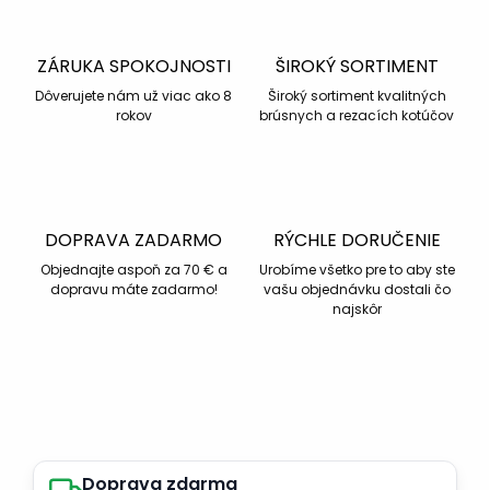
ZÁRUKA SPOKOJNOSTI
ŠIROKÝ SORTIMENT
Dôverujete nám už viac ako 8
Široký sortiment kvalitných
rokov
brúsnych a rezacích kotúčov
DOPRAVA ZADARMO
RÝCHLE DORUČENIE
Objednajte aspoň za 70 € a
Urobíme všetko pre to aby ste
dopravu máte zadarmo!
vašu objednávku dostali čo
najskôr
Doprava zdarma