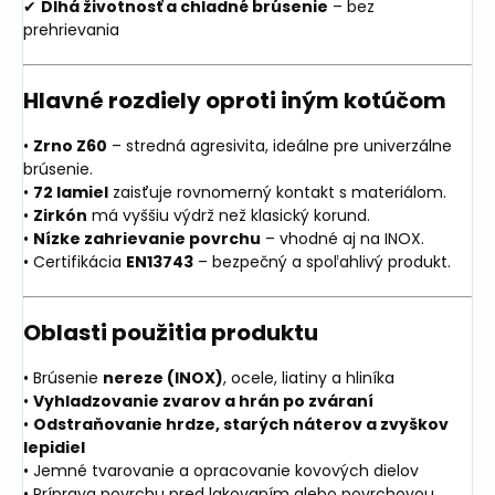
✔
Dlhá životnosť a chladné brúsenie
– bez
prehrievania
Hlavné rozdiely oproti iným kotúčom
•
Zrno Z60
– stredná agresivita, ideálne pre univerzálne
brúsenie.
•
72 lamiel
zaisťuje rovnomerný kontakt s materiálom.
•
Zirkón
má vyššiu výdrž než klasický korund.
•
Nízke zahrievanie povrchu
– vhodné aj na INOX.
• Certifikácia
EN13743
– bezpečný a spoľahlivý produkt.
Oblasti použitia produktu
• Brúsenie
nereze (INOX)
, ocele, liatiny a hliníka
•
Vyhladzovanie zvarov a hrán po zváraní
•
Odstraňovanie hrdze, starých náterov a zvyškov
lepidiel
• Jemné tvarovanie a opracovanie kovových dielov
• Príprava povrchu pred lakovaním alebo povrchovou