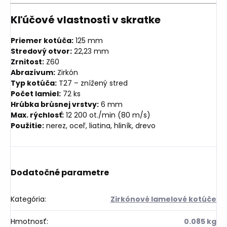
Kľúčové vlastnosti v skratke
Priemer kotúča:
125 mm
Stredový otvor:
22,23 mm
Zrnitost:
Z60
Abrazívum:
Zirkón
Typ kotúča:
T27 – znížený stred
Počet lamiel:
72 ks
Hrúbka brúsnej vrstvy:
6 mm
Max. rýchlosť:
12 200 ot./min (80 m/s)
Použitie:
nerez, oceľ, liatina, hliník, drevo
Dodatočné parametre
Kategória
:
Zirkónové lamelové kotúče
Hmotnosť
:
0.085 kg