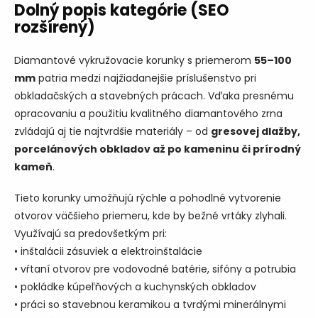
l
Dolný popis kategórie (SEO
á
rozšírený)
d
a
c
Diamantové vykružovacie korunky s priemerom
55–100
i
mm
patria medzi najžiadanejšie príslušenstvo pri
e
obkladačských a stavebných prácach. Vďaka presnému
p
opracovaniu a použitiu kvalitného diamantového zrna
r
v
zvládajú aj tie najtvrdšie materiály – od
gresovej dlažby,
k
porcelánových obkladov až po kameninu či prírodný
y
kameň
.
v
ý
p
Tieto korunky umožňujú rýchle a pohodlné vytvorenie
i
otvorov väčšieho priemeru, kde by bežné vrtáky zlyhali.
s
Využívajú sa predovšetkým pri:
u
• inštalácii zásuviek a elektroinštalácie
• vŕtaní otvorov pre vodovodné batérie, sifóny a potrubia
• pokládke kúpeľňových a kuchynských obkladov
• práci so stavebnou keramikou a tvrdými minerálnymi