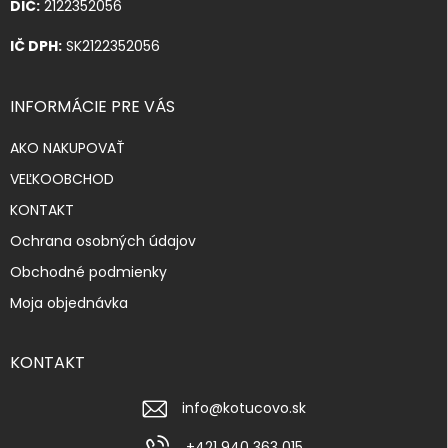
DIČ:
2122352056
IČ DPH:
SK2122352056
INFORMÁCIE PRE VÁS
AKO NAKUPOVAŤ
VEĽKOOBCHOD
KONTAKT
Ochrana osobných údajov
Obchodné podmienky
Moja objednávka
KONTAKT
info
@
kotucovo.sk
+421 940 363 015