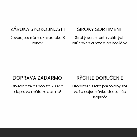
ZÁRUKA SPOKOJNOSTI
ŠIROKÝ SORTIMENT
Dôverujete nám už viac ako 8
Široký sortiment kvalitných
rokov
brúsnych a rezacích kotúčov
DOPRAVA ZADARMO
RÝCHLE DORUČENIE
Objednajte aspoň za 70 € a
Urobíme všetko pre to aby ste
dopravu máte zadarmo!
vašu objednávku dostali čo
najskôr
Z