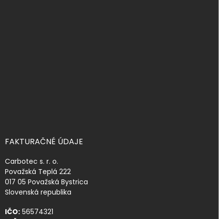
á
p
ä
t
i
e
FAKTURAČNÉ ÚDAJE
Carbotec s. r. o.
Považská Teplá 222
017 05 Považská Bystrica
Slovenská republika
IČO:
56574321