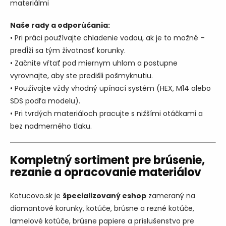
materiálmi
Naše rady a odporúčania:
• Pri práci používajte chladenie vodou, ak je to možné –
predĺži sa tým životnosť korunky.
• Začnite vŕtať pod miernym uhlom a postupne
vyrovnajte, aby ste predišli pošmyknutiu.
• Používajte vždy vhodný upínací systém (HEX, M14 alebo
SDS podľa modelu).
• Pri tvrdých materiáloch pracujte s nižšími otáčkami a
bez nadmerného tlaku.
Kompletný sortiment pre brúsenie,
rezanie a opracovanie materiálov
Kotucovo.sk je
špecializovaný eshop
zameraný na
diamantové korunky, kotúče, brúsne a rezné kotúče,
lamelové kotúče, brúsne papiere a príslušenstvo pre