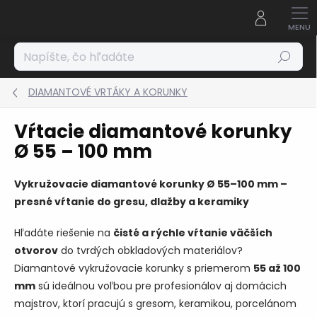
Prejsť
na
obsah
Hľadať
DIAMANTOVÉ VRTÁKY A KORUNKY
Vŕtacie diamantové korunky
Ø 55 – 100 mm
Vykružovacie diamantové korunky Ø 55–100 mm –
presné vŕtanie do gresu, dlažby a keramiky
Hľadáte riešenie na
čisté a rýchle vŕtanie väčších
otvorov
do tvrdých obkladových materiálov?
Diamantové vykružovacie korunky s priemerom
55 až 100
mm
sú ideálnou voľbou pre profesionálov aj domácich
majstrov, ktorí pracujú s gresom, keramikou, porcelánom