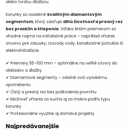
alebo tvrdou dlažbou.
Korunky sú osadené
kvalitným diamantovým
segmentom
, ktorý zaisťuje
dlhú životnosť a presný rez
bez prasklín a štiepenia
. Vďaka širším priemerom sú
vhodné najmä na inštalačné práce – napríklad vŕtanie
otvorov pre zásuvky, rozvody vody, kanalizačné potrubia či
elektroinštalácie.
✔ Priemery 55–100 mm – optimálne na veľké otvory do
obkladov a dlažby
✔ Diamantové segmenty – odolné voči vysokému
opotrebeniu
✔ Čistý a presný rez bez poškodenia povrchu
✔ Možnosť vŕtania za sucha aj za mokra podľa typu
korunky
✔ Profesionálne využitie aj domáce projekty
Najpredávanejšie