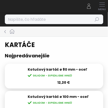
Prejsť
na
obsah
Hľadať
Domov
KARTÁČE
Najpredávanejšie
Kotučový kartáč ø 80 mm - oceľ
SKLADOM - EXPEDUJEME IHNEĎ
12,20 €
Kotučový kartáč ø 100 mm - oceľ
SKLADOM - EXPEDUJEME IHNEĎ