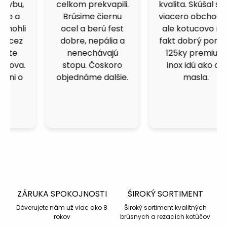
celkom prekvapili.
kvalita. Skúšal som
v
k
Brúsime čiernu
viacero obchodov,
y
ocel a berú fest
ale kotucovo má
v
dobre, nepália a
fakt dobrý pomer.
ý
nenechávajú
125ky premium
p
i
stopu. Čoskoro
inox idú ako do
s
objednáme dalšie.
masla.
u
ZÁRUKA SPOKOJNOSTI
ŠIROKÝ SORTIMENT
Dôverujete nám už viac ako 8
Široký sortiment kvalitných
rokov
brúsnych a rezacích kotúčov