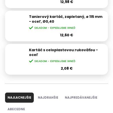
12,98 €
Tanierový kartáč, zapletaný, ø 115 mm
- oceľ, Ø0,40
SKLADOM - EXPEDUJEME IHNEĎ
12,60 €
Kartáč s celoplastovou rukoväťou -
oceľ
SKLADOM - EXPEDUJEME IHNEĎ
2,08 €
R
a
NAJLACNEJŠIE
NAJDRAHŠIE
NAJPREDÁVANEJŠIE
d
e
ABECEDNE