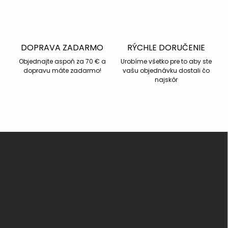
DOPRAVA ZADARMO
RÝCHLE DORUČENIE
Objednajte aspoň za 70 € a
Urobíme všetko pre to aby ste
dopravu máte zadarmo!
vašu objednávku dostali čo
najskôr
Z
á
p
ä
t
i
e