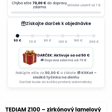
Chýba ešte
70,00 €
do dopravy
Môžete ušetriť až 7 €
zdarma
Získajte darček k objednávke
50 €
90 €
160 €
70 €
120 €
200 €
DARČEK: Aktivuje sa od 50 €
🚚 Doprava zdarma od 70 €
Nakúpte ešte za
50,00 €
a získate
🎁 KitKat –
sladká tyčinka na dielňu
Darček bude do košíka pridaný automaticky.
TEDIAM Z100 – zirkónový lamelový