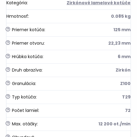
Kategória
:
Zirkónové lamelové kotúče
Hmotnosť
:
0.085 kg
?
Priemer kotúča
:
125 mm
?
Priemer otvoru
:
22,23 mm
?
Hrúbka kotúča
:
6 mm
?
Druh abrazíva
:
Zirkón
?
Granulácia
:
Z100
?
Typ kotúča
:
T29
?
Počet lamiel
:
72
?
Max. otáčky
:
12 200 ot./min
?