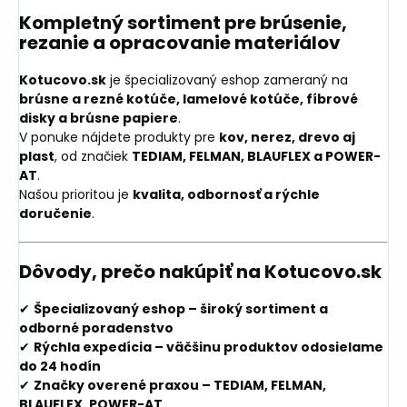
Kompletný sortiment pre brúsenie,
rezanie a opracovanie materiálov
Kotucovo.sk
je špecializovaný eshop zameraný na
brúsne a rezné kotúče, lamelové kotúče, fíbrové
disky a brúsne papiere
.
V ponuke nájdete produkty pre
kov, nerez, drevo aj
plast
, od značiek
TEDIAM, FELMAN, BLAUFLEX a POWER-
AT
.
Našou prioritou je
kvalita, odbornosť a rýchle
doručenie
.
Dôvody, prečo nakúpiť na Kotucovo.sk
✔
Špecializovaný eshop – široký sortiment a
odborné poradenstvo
✔
Rýchla expedícia – väčšinu produktov odosielame
do 24 hodín
✔
Značky overené praxou – TEDIAM, FELMAN,
BLAUFLEX, POWER-AT