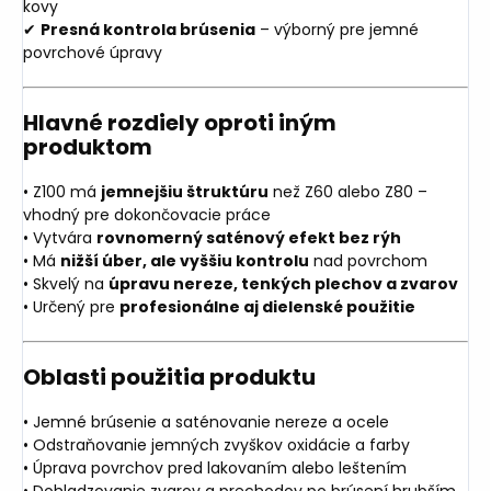
kovy
✔
Presná kontrola brúsenia
– výborný pre jemné
povrchové úpravy
Hlavné rozdiely oproti iným
produktom
• Z100 má
jemnejšiu štruktúru
než Z60 alebo Z80 –
vhodný pre dokončovacie práce
• Vytvára
rovnomerný saténový efekt bez rýh
• Má
nižší úber, ale vyššiu kontrolu
nad povrchom
• Skvelý na
úpravu nereze, tenkých plechov a zvarov
• Určený pre
profesionálne aj dielenské použitie
Oblasti použitia produktu
• Jemné brúsenie a saténovanie nereze a ocele
• Odstraňovanie jemných zvyškov oxidácie a farby
• Úprava povrchov pred lakovaním alebo leštením
• Dohladzovanie zvarov a prechodov po brúsení hrubším