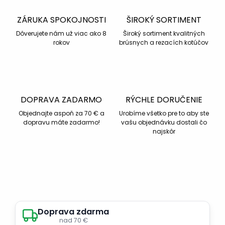
ZÁRUKA SPOKOJNOSTI
ŠIROKÝ SORTIMENT
Dôverujete nám už viac ako 8
Široký sortiment kvalitných
rokov
brúsnych a rezacích kotúčov
DOPRAVA ZADARMO
RÝCHLE DORUČENIE
Objednajte aspoň za 70 € a
Urobíme všetko pre to aby ste
dopravu máte zadarmo!
vašu objednávku dostali čo
najskôr
Doprava zdarma
nad 70 €