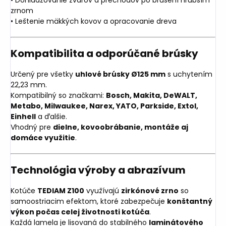
zrnom
• Leštenie mäkkých kovov a opracovanie dreva
Kompatibilita a odporúčané brúsky
Určený pre všetky
uhlové brúsky Ø125 mm
s uchytením
22,23 mm.
Kompatibilný so značkami:
Bosch, Makita, DeWALT,
Metabo, Milwaukee, Narex, YATO, Parkside, Extol,
Einhell
a ďalšie.
Vhodný pre
dielne, kovoobrábanie, montáže aj
domáce využitie
.
Technológia výroby a abrazívum
Kotúče
TEDIAM Z100
využívajú
zirkónové zrno
so
samoostriacim efektom, ktoré zabezpečuje
konštantný
výkon počas celej životnosti kotúča
.
Každá lamela je lisovaná do stabilného
laminátového