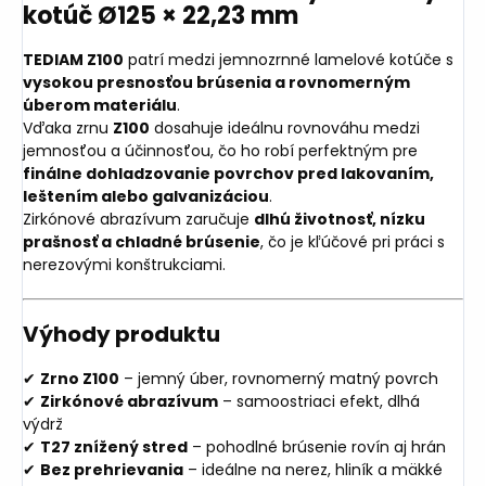
kotúč Ø125 × 22,23 mm
TEDIAM Z100
patrí medzi jemnozrnné lamelové kotúče s
vysokou presnosťou brúsenia a rovnomerným
úberom materiálu
.
Vďaka zrnu
Z100
dosahuje ideálnu rovnováhu medzi
jemnosťou a účinnosťou, čo ho robí perfektným pre
finálne dohladzovanie povrchov pred lakovaním,
leštením alebo galvanizáciou
.
Zirkónové abrazívum zaručuje
dlhú životnosť, nízku
prašnosť a chladné brúsenie
, čo je kľúčové pri práci s
nerezovými konštrukciami.
Výhody produktu
✔
Zrno Z100
– jemný úber, rovnomerný matný povrch
✔
Zirkónové abrazívum
– samoostriaci efekt, dlhá
výdrž
✔
T27 znížený stred
– pohodlné brúsenie rovín aj hrán
✔
Bez prehrievania
– ideálne na nerez, hliník a mäkké