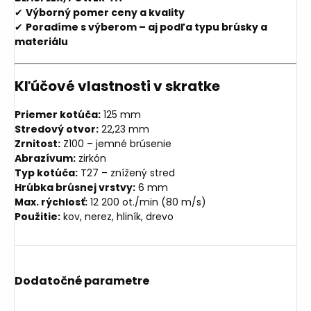
✔
Výborný pomer ceny a kvality
✔
Poradíme s výberom – aj podľa typu brúsky a
materiálu
Kľúčové vlastnosti v skratke
Priemer kotúča:
125 mm
Stredový otvor:
22,23 mm
Zrnitost:
Z100 – jemné brúsenie
Abrazívum:
zirkón
Typ kotúča:
T27 – znížený stred
Hrúbka brúsnej vrstvy:
6 mm
Max. rýchlosť:
12 200 ot./min (80 m/s)
Použitie:
kov, nerez, hliník, drevo
Dodatočné parametre