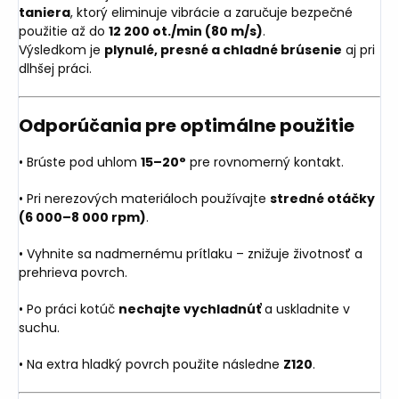
taniera
, ktorý eliminuje vibrácie a zaručuje bezpečné
použitie až do
12 200 ot./min (80 m/s)
.
Výsledkom je
plynulé, presné a chladné brúsenie
aj pri
dlhšej práci.
Odporúčania pre optimálne použitie
• Brúste pod uhlom
15–20°
pre rovnomerný kontakt.
• Pri nerezových materiáloch používajte
stredné otáčky
(6 000–8 000 rpm)
.
• Vyhnite sa nadmernému prítlaku – znižuje životnosť a
prehrieva povrch.
• Po práci kotúč
nechajte vychladnúť
a uskladnite v
suchu.
• Na extra hladký povrch použite následne
Z120
.