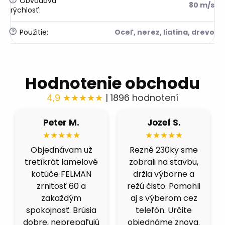
Obvodová
80 m/s
rýchlosť
:
?
Použitie
:
Oceľ, nerez, liatina, drevo
Hodnotenie obchodu
4,9 ★★★★★
| 1896 hodnotení
Róbert H.
Fero B.
★★★★★
★★★★★
Fíbre 80 nás
Výborná cena a
celkom prekvapili.
kvalita. Skúšal som
Brúsime čiernu
viacero obchodov,
ocel a berú fest
ale kotucovo má
dobre, nepália a
fakt dobrý pomer.
nenechávajú
125ky premium
stopu. Čoskoro
inox idú ako do