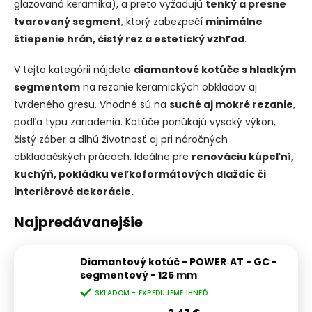
glazovaná keramika), a preto vyžadujú
tenký a presne
tvarovaný segment
, ktorý zabezpečí
minimálne
štiepenie hrán, čistý rez a estetický vzhľad
.
V tejto kategórii nájdete
diamantové kotúče s hladkým
segmentom
na rezanie keramických obkladov aj
tvrdeného gresu. Vhodné sú na
suché aj mokré rezanie
,
podľa typu zariadenia. Kotúče ponúkajú vysoký výkon,
čistý záber a dlhú životnosť aj pri náročných
obkladačských prácach. Ideálne pre
renováciu kúpeľní,
kuchýň, pokládku veľkoformátových dlaždíc či
interiérové dekorácie.
Najpredávanejšie
Diamantový kotúč - POWER‑AT - GC -
segmentový - 125 mm
SKLADOM - EXPEDUJEME IHNEĎ