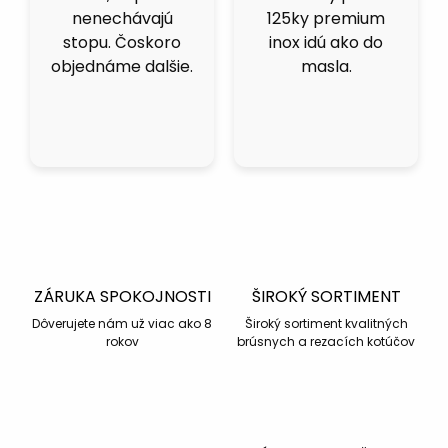
nenechávajú
125ky premium
stopu. Čoskoro
inox idú ako do
objednáme dalšie.
masla.
ZÁRUKA SPOKOJNOSTI
ŠIROKÝ SORTIMENT
Dôverujete nám už viac ako 8
Široký sortiment kvalitných
rokov
brúsnych a rezacích kotúčov