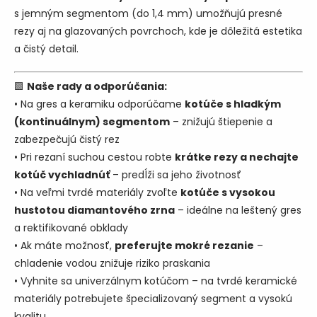
s jemným segmentom (do 1,4 mm) umožňujú presné
rezy aj na glazovaných povrchoch, kde je dôležitá estetika
a čistý detail.
🟩
Naše rady a odporúčania:
• Na gres a keramiku odporúčame
kotúče s hladkým
(kontinuálnym) segmentom
– znižujú štiepenie a
zabezpečujú čistý rez
• Pri rezaní suchou cestou robte
krátke rezy a nechajte
kotúč vychladnúť
– predĺži sa jeho životnosť
• Na veľmi tvrdé materiály zvoľte
kotúče s vysokou
hustotou diamantového zrna
– ideálne na leštený gres
a rektifikované obklady
• Ak máte možnosť,
preferujte mokré rezanie
–
chladenie vodou znižuje riziko praskania
• Vyhnite sa univerzálnym kotúčom – na tvrdé keramické
materiály potrebujete špecializovaný segment a vysokú
kvalitu