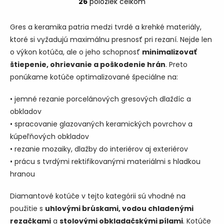
26
položiek celkom
O
v
l
Gres a keramika patria medzi tvrdé a krehké materiály,
á
ktoré si vyžadujú maximálnu presnosť pri rezaní. Nejde len
d
o výkon kotúča, ale o jeho schopnosť
a
minimalizovať
c
štiepenie, ohrievanie a poškodenie hrán
. Preto
i
ponúkame kotúče optimalizované špeciálne na:
e
p
• jemné rezanie porcelánových gresových dlaždíc a
r
v
obkladov
k
• spracovanie glazovaných keramických povrchov a
y
kúpeľňových obkladov
v
ý
• rezanie mozaiky, dlažby do interiérov aj exteriérov
p
• prácu s tvrdými rektifikovanými materiálmi s hladkou
i
hranou
s
u
Diamantové kotúče v tejto kategórii sú vhodné na
použitie s
uhlovými brúskami, vodou chladenými
rezačkami
a
stolovými obkladačskými pílami
. Kotúče