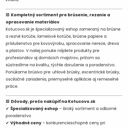
🟩
Kompletný sortiment pre brúsenie, rezanie a
opracovanie materiálov
Kotucovo.sk je špecializovaný eshop zameraný na brúsne
a rezné kotúče, lamelové kotúče, brúsne papiere a
príslušenstvo pre kovovýrobu, spracovanie nereze, dreva
a plastov. V našej ponuke nájdete produkty pre
profesionálov aj domácich majstrov, pričom sa
sústredíme na kvalitu, rýchle doručenie a poradenstvo.
Ponúkame brúsivo pre: uhlové brúsky, excentrické brúsky,
oscilačné zariadenia, priemyselné aplikácie aj remeselné
práce.
🟩
Dôvody, prečo nakúpiť na Kotucovo.sk
✔
Špecializovaný eshop
– široký sortiment a odborné
poradenstvo
✔
Výhodné ceny
– konkurencieschopné ceny pri