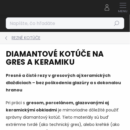
Prejsť
na
obsah
Hľadať
REZNÉ KOTÚČE
DIAMANTOVÉ KOTÚČE NA
GRES A KERAMIKU
Presné a čisté rezy v gresových aj keramických
dlaždiciach – bez poškodenia glazúry a s dokonalou
hranou
Pri práci s
gresom, porcelánom, glazovanými aj
keramickými obkladmi
je mimoriadne dôležité použiť
správny diamantový kotúč. Tieto materiály sú buď
extrémne tvrdé (ako technický gres), alebo krehké (ako