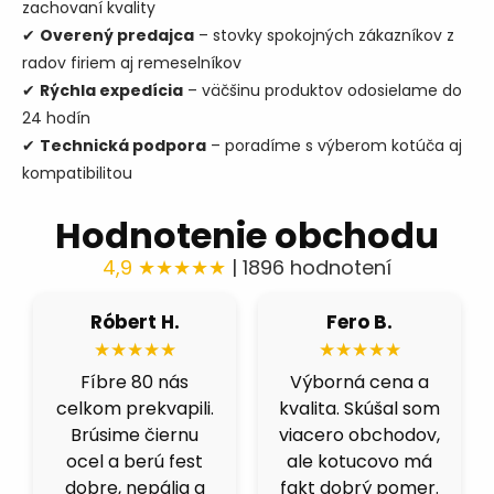
zachovaní kvality
✔
Overený predajca
– stovky spokojných zákazníkov z
radov firiem aj remeselníkov
✔
Rýchla expedícia
– väčšinu produktov odosielame do
24 hodín
✔
Technická podpora
– poradíme s výberom kotúča aj
kompatibilitou
Hodnotenie obchodu
4,9 ★★★★★
| 1896 hodnotení
Róbert H.
Fero B.
★★★★★
★★★★★
Fíbre 80 nás
Výborná cena a
celkom prekvapili.
kvalita. Skúšal som
Brúsime čiernu
viacero obchodov,
ocel a berú fest
ale kotucovo má
dobre, nepália a
fakt dobrý pomer.