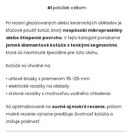
41
položiek celkom
O
v
l
Pri rezaní glazúrovaných alebo keramických obkladov je
á
kľúčové použiť kotúč, ktorý
nespôsobí mikropraskliny
d
alebo štiepenie povrchu
. V tejto kategórii ponúkame
a
c
jemné diamantové kotúče s tenkými segmentmi
,
i
ktoré sú navrhnuté špeciálne pre túto úlohu.
e
p
Kotúče sú vhodné na:
r
v
k
• uhlové brúsky s priemerom 115–125 mm
y
• elektrické rezačky na obklady
v
• stolové rezačky s možnosťou vodného chladenia
ý
p
i
Sú optimalizované na
suché aj mokré rezanie
, pričom
s
mokré rezanie výrazne predlžuje životnosť kotúča a
u
znižuje prašnosť.