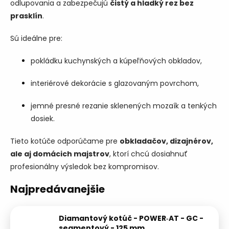
odlupovania a zabezpečujú
čistý a hladký rez bez
prasklín
.
Sú ideálne pre:
pokládku kuchynských a kúpeľňových obkladov,
interiérové dekorácie s glazovaným povrchom,
jemné presné rezanie sklenených mozaík a tenkých
dosiek.
Tieto kotúče odporúčame pre
obkladačov, dizajnérov,
ale aj domácich majstrov
, ktorí chcú dosiahnuť
profesionálny výsledok bez kompromisov.
Najpredávanejšie
Diamantový kotúč - POWER‑AT - GC -
segmentový - 125 mm