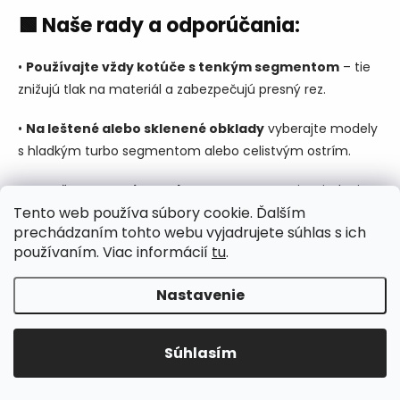
🟩
Naše rady a odporúčania
:
•
Používajte vždy kotúče s tenkým segmentom
– tie
znižujú tlak na materiál a zabezpečujú presný rez.
•
Na leštené alebo sklenené obklady
vyberajte modely
s hladkým turbo segmentom alebo celistvým ostrím.
•
Ak režete mozaiky alebo sklo
, nastavte si zariadenie
Tento web používa súbory cookie. Ďalším
na nižšie otáčky a rez vykonávajte pomaly.
prechádzaním tohto webu vyjadrujete súhlas s ich
používaním. Viac informácií
tu
.
•
Pri mokrom rezaní
sa vyhnete prachu a zároveň
ochránite kotúč pred prehriatím – výsledkom je dlhšia
Nastavenie
životnosť aj kvalitnejší rez.
•
Vždy si otestujte kotúč na zvyšku obkladu
, aby ste
Súhlasím
sa vyhli poškodeniu drahších prvkov pri pokládke.