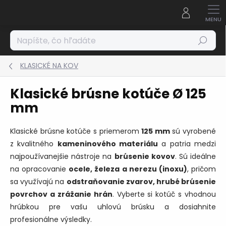
Prejsť
na
obsah
Hľadať
KLASICKÉ NA KOV
Klasické brúsne kotúče Ø 125
mm
Klasické brúsne kotúče s priemerom
125 mm
sú vyrobené
z kvalitného
kameninového materiálu
a patria medzi
najpoužívanejšie nástroje na
brúsenie kovov
. Sú ideálne
na opracovanie
ocele, železa a nerezu (inoxu)
, pričom
sa využívajú na
odstraňovanie zvarov, hrubé brúsenie
povrchov a zrážanie hrán
. Vyberte si kotúč s vhodnou
hrúbkou pre vašu uhlovú brúsku a dosiahnite
profesionálne výsledky.