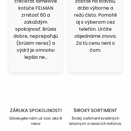
tretíkrát lamelové
zobrali na stavbu,
kotúče FELMAN
držia výborne a
zrnitosť 60 a
režú čisto. Pomohli
zakaždým
aj s výberom cez
spokojnosť. Brúsia
telefón. Určite
dobre, neprepaľujú
objednáme znova.
(brúsim nerez) a
Za tú cenu neni o
výdrž je omnoho
čom.
lepšia ne…
ZÁRUKA SPOKOJNOSTI
ŠIROKÝ SORTIMENT
Dôverujete nám už viac ako 8
Široký sortiment kvalitných
rokov
brúsnych a rezacích kotúčov