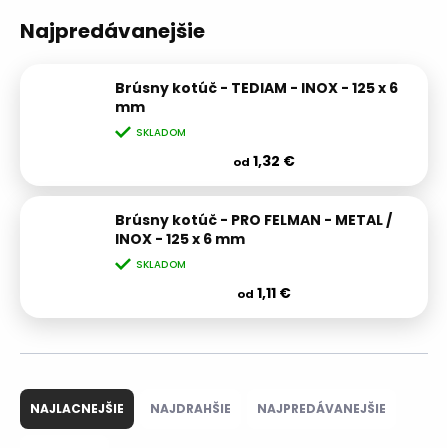
Najpredávanejšie
Brúsny kotúč - TEDIAM - INOX - 125 x 6
mm
SKLADOM
1,32 €
od
Brúsny kotúč - PRO FELMAN - METAL /
INOX - 125 x 6 mm
SKLADOM
1,11 €
od
R
a
NAJLACNEJŠIE
NAJDRAHŠIE
NAJPREDÁVANEJŠIE
d