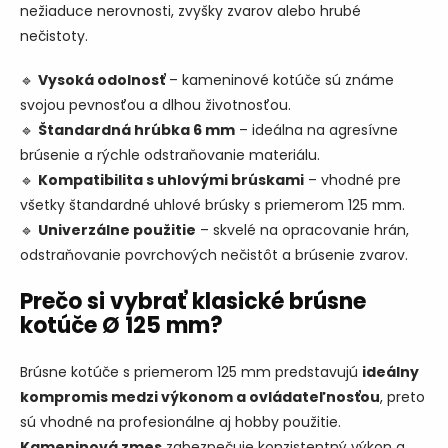
nežiaduce nerovnosti, zvyšky zvarov alebo hrubé
p
r
nečistoty.
v
k
🔹
Vysoká odolnosť
– kameninové kotúče sú známe
y
svojou pevnosťou a dlhou životnosťou.
v
ý
🔹
Štandardná hrúbka 6 mm
– ideálna na agresívne
p
brúsenie a rýchle odstraňovanie materiálu.
i
🔹
Kompatibilita s uhlovými brúskami
– vhodné pre
s
u
všetky štandardné uhlové brúsky s priemerom 125 mm.
🔹
Univerzálne použitie
– skvelé na opracovanie hrán,
odstraňovanie povrchových nečistôt a brúsenie zvarov.
Prečo si vybrať klasické brúsne
kotúče Ø 125 mm?
Brúsne kotúče s priemerom 125 mm predstavujú
ideálny
kompromis medzi výkonom a ovládateľnosťou
, preto
sú vhodné na profesionálne aj hobby použitie.
Kameninová zmes
zabezpečuje konzistentný výkon a