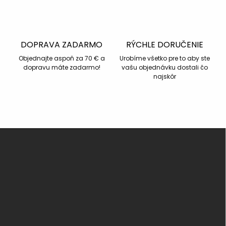
DOPRAVA ZADARMO
RÝCHLE DORUČENIE
Objednajte aspoň za 70 € a
Urobíme všetko pre to aby ste
dopravu máte zadarmo!
vašu objednávku dostali čo
najskôr
Z
á
p
ä
t
i
e