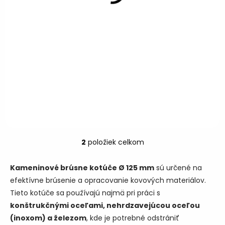
v
Brúsny kotúč PRO FELMAN
Brúsny kotúč TEDIAM INOX
125×6 mm je ideálny na
2v1 125×6 mm je špeciálne
efektívne brúsenie ocele,
navrhnutý na efektívne
nerezu (INOX) a
brúsenie nerezu (INOX) aj
neželezných kovov.
uhlíkovej ocele. Dlhá
Detail
Detail
Zosilnená štruktúra
životnosť, vysoký výkon a
zabezpečuje dlhú
univerzálne použitie.
1,11 €
1,32 €
/ ks
/ ks
od
od
životnosť a vysoký výkon.
od 0,90 € bez DPH
od 1,07 € bez DPH
2
položiek celkom
O
v
l
Kameninové brúsne kotúče Ø 125 mm
sú určené na
á
efektívne brúsenie a opracovanie kovových materiálov.
d
Tieto kotúče sa používajú najmä pri práci s
a
c
konštrukčnými oceľami, nehrdzavejúcou oceľou
i
(inoxom) a železom
, kde je potrebné odstrániť
e