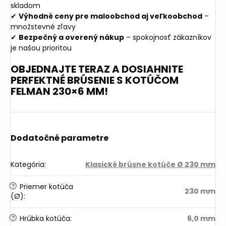
skladom
✔
Výhodné ceny pre maloobchod aj veľkoobchod
–
množstevné zľavy
✔
Bezpečný a overený nákup
– spokojnosť zákazníkov
je našou prioritou
OBJEDNAJTE TERAZ A DOSIAHNITE
PERFEKTNÉ BRÚSENIE S KOTÚČOM
FELMAN 230×6 MM!
Dodatočné parametre
Kategória
:
Klasické brúsne kotúče Ø 230 mm
?
Priemer kotúča
230 mm
(Ø)
:
?
Hrúbka kotúča
:
6,0 mm