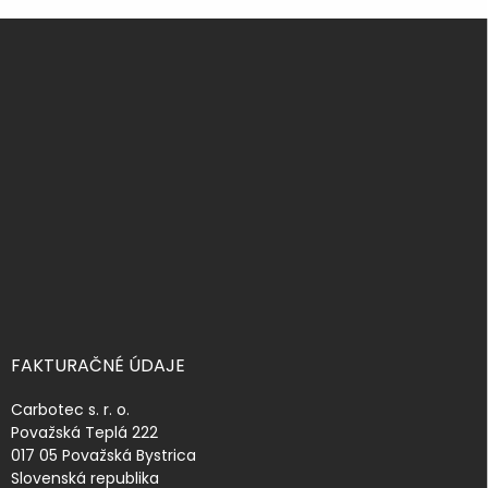
Z
á
p
ä
t
i
e
FAKTURAČNÉ ÚDAJE
Carbotec s. r. o.
Považská Teplá 222
017 05 Považská Bystrica
Slovenská republika