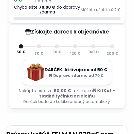
nad 70 €
Chýba ešte
70,00 €
do dopravy
Môžete ušetriť až 7 €
zdarma
Získajte darček k objednávke
50 €
90 €
160 €
70 €
120 €
200 €
DARČEK: Aktivuje sa od 50 €
🚚 Doprava zdarma od 70 €
Nakúpte ešte za
50,00 €
a získate
🎁 KitKat –
sladká tyčinka na dielňu
Darček bude do košíka pridaný automaticky.