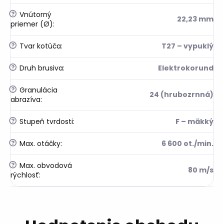
?
Vnútorný
22,23 mm
priemer (Ø)
:
?
Tvar kotúča
:
T27 – vypuklý
?
Druh brusiva
:
Elektrokorund
?
Granulácia
24 (hrubozrnná)
abrazíva
:
?
Stupeň tvrdosti
:
F – mäkký
?
Max. otáčky
:
6 600 ot./min.
?
Max. obvodová
80 m/s
rýchlosť
: