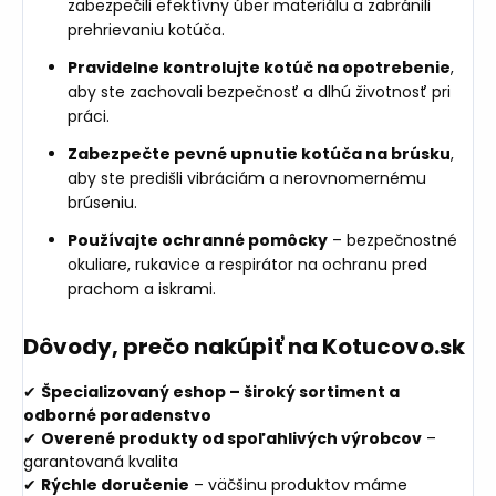
zabezpečili efektívny úber materiálu a zabránili
prehrievaniu kotúča.
Pravidelne kontrolujte kotúč na opotrebenie
,
aby ste zachovali bezpečnosť a dlhú životnosť pri
práci.
Zabezpečte pevné upnutie kotúča na brúsku
,
aby ste predišli vibráciám a nerovnomernému
brúseniu.
Používajte ochranné pomôcky
– bezpečnostné
okuliare, rukavice a respirátor na ochranu pred
prachom a iskrami.
Dôvody, prečo nakúpiť na Kotucovo.sk
✔
Špecializovaný eshop – široký sortiment a
odborné poradenstvo
✔
Overené produkty od spoľahlivých výrobcov
–
garantovaná kvalita
✔
Rýchle doručenie
– väčšinu produktov máme