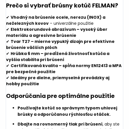
Prečo si vybrať brúsny kotúč FELMAN?
✔
Vhodný na brúsenie ocele, nerezu (INOX) a
neželezných kovov
– univerzálne použitie
✔
Elektrokorundové abrazívum – vysoký úber
materiálu a agresívne brúsenie
✔
Tvar T27 – mierne vypuklý dizajn pre efektívne
brúsenie väčších plôch
✔
Hrúbka 6 mm – predĺžená životnosť kotúča a
vyššia stabilita pri brúsení
✔
Certifikovaná kvalita – spĺňa normy EN12413 a MPA
pre bezpečné použitie
✔
Ideálny pre dielne, priemyselné prevádzky aj
hobby použitie
Odporúčania pre optimálne použitie
Používajte kotúč so správnym typom uhlovej
brúsky a odporúčanou rýchlosťou otáčok.
Dbajte na rovnomerný tlak pri brúsení
, aby ste