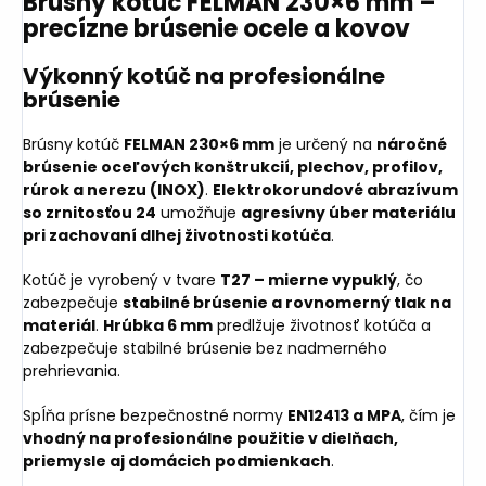
Brúsny kotúč FELMAN 230×6 mm –
precízne brúsenie ocele a kovov
Výkonný kotúč na profesionálne
brúsenie
Brúsny kotúč
FELMAN 230×6 mm
je určený na
náročné
brúsenie oceľových konštrukcií, plechov, profilov,
rúrok a nerezu (INOX)
.
Elektrokorundové abrazívum
so zrnitosťou 24
umožňuje
agresívny úber materiálu
pri zachovaní dlhej životnosti kotúča
.
Kotúč je vyrobený v tvare
T27 – mierne vypuklý
, čo
zabezpečuje
stabilné brúsenie a rovnomerný tlak na
materiál
.
Hrúbka 6 mm
predlžuje životnosť kotúča a
zabezpečuje stabilné brúsenie bez nadmerného
prehrievania.
Spĺňa prísne bezpečnostné normy
EN12413 a MPA
, čím je
vhodný na profesionálne použitie v dielňach,
priemysle aj domácich podmienkach
.