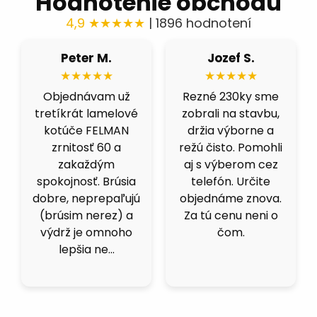
Hodnotenie obchodu
4,9 ★★★★★
| 1896 hodnotení
Róbert H.
Fero B.
★★★★★
★★★★★
Fíbre 80 nás
Výborná cena a
celkom prekvapili.
kvalita. Skúšal som
Brúsime čiernu
viacero obchodov,
ocel a berú fest
ale kotucovo má
dobre, nepália a
fakt dobrý pomer.
nenechávajú
125ky premium
stopu. Čoskoro
inox idú ako do
objednáme dalšie.
masla.