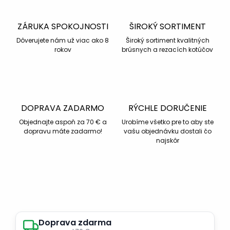
ZÁRUKA SPOKOJNOSTI
ŠIROKÝ SORTIMENT
Dôverujete nám už viac ako 8
Široký sortiment kvalitných
rokov
brúsnych a rezacích kotúčov
DOPRAVA ZADARMO
RÝCHLE DORUČENIE
Objednajte aspoň za 70 € a
Urobíme všetko pre to aby ste
dopravu máte zadarmo!
vašu objednávku dostali čo
najskôr
Doprava zdarma