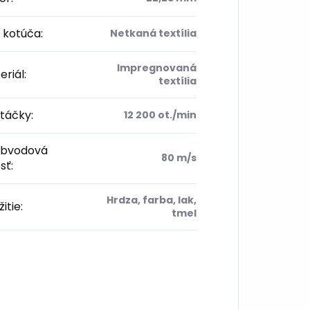
 kotúča
:
Netkaná textília
Impregnovaná
eriál
:
textília
otáčky
:
12 200 ot./min
obvodová
80 m/s
sť
:
Hrdza, farba, lak,
itie
:
tmel