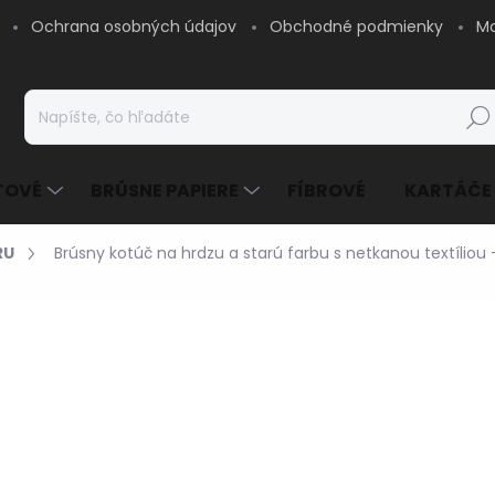
Ochrana osobných údajov
Obchodné podmienky
Mo
Hľad
TOVÉ
BRÚSNE PAPIERE
FÍBROVÉ
KARTÁČE
RU
Brúsny kotúč na hrdzu a starú farbu s netkanou textílio
6,15 €
/ ks
5 € bez DPH
Jednotková
SKLADOM - EXPEDUJE
cena:
MOŽNOSTI DORUČENIA