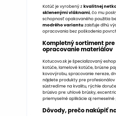
Kotúč je vyrobený z
kvalitnej netk
sklenenými vláknami
, čo mu posky
schopnosť opakovaného použitia b
modrého variantu
zaisťuje dlhú v
opracovania bez poškodenia povrch
Kompletný sortiment pre 
opracovanie materiálov
Kotucovo.sk je špecializovaný esho
kotúče, lamelové kotúče, brúsne pap
kovovýrobu, spracovanie nereze, dr
nájdete produkty pre profesionálov
sústredíme na kvalitu, rýchle doru
brúsivo pre: uhlové brúsky, excentri
priemyselné aplikácie aj remeselné
Dôvody, prečo nakúpiť n