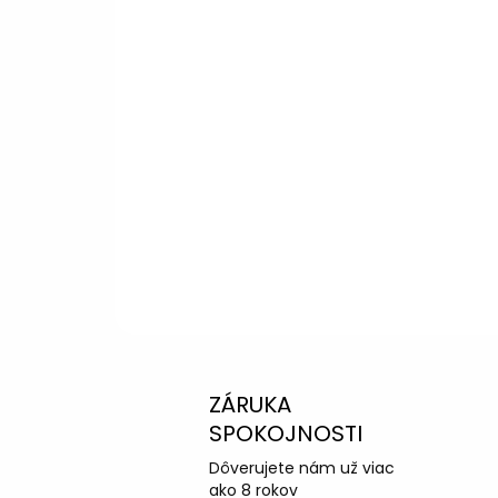
Kliknite a dozviete sa viac
Potrebujete p
výberom?
Peter
– Zákazníc
info@kotucovo.sk
+421 940 363 015
Po – Pia: 08:00 – 16:00
Napísať otázku
ZÁRUKA
SPOKOJNOSTI
Dôverujete nám už viac
ako 8 rokov