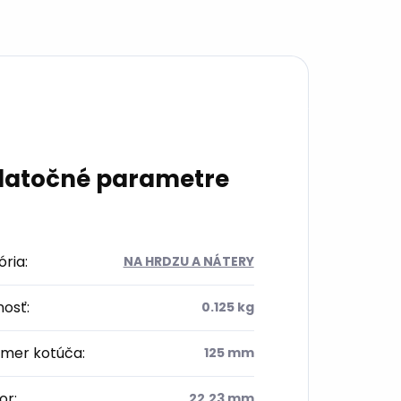
atočné parametre
ória
:
NA HRDZU A NÁTERY
osť
:
0.125 kg
emer kotúča
:
125 mm
or
:
22,23 mm