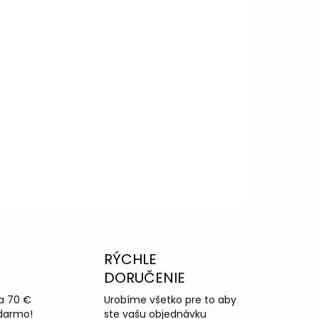
RÝCHLE
DORUČENIE
a 70 €
Urobíme všetko pre to aby
darmo!
ste vašu objednávku