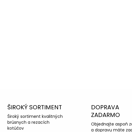
oradiť s
ka podpora
ŠIROKÝ SORTIMENT
DOPRAVA
ZADARMO
Široký sortiment kvalitných
brúsnych a rezacích
Objednajte aspoň z
kotúčov
a dopravu máte za