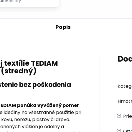
utomaticky.
Popis
Dod
 textílie TEDIAM
 (stredný)
istenie bez poškodenia
Kateg
Hmotn
 TEDIAM ponúka vyvážený pomer
e ideálny na všestranné použitie pri
?
Pri
 kovu, nerezu, plastov či dreva.
enených vlákien je odolný a
?
Otv