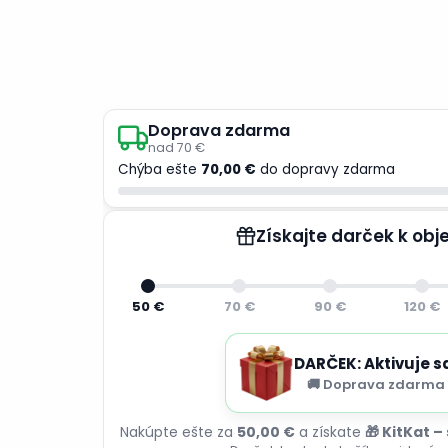
Doprava zdarma
nad 70 €
Chýba ešte
70,00 €
do dopravy zdarma
Získajte darček k ob
50 €
70 €
90 €
120 €
DARČEK: Aktivuje s
🚚 Doprava zdarma 
Nakúpte ešte za
50,00 €
a získate
🎁 KitKat –