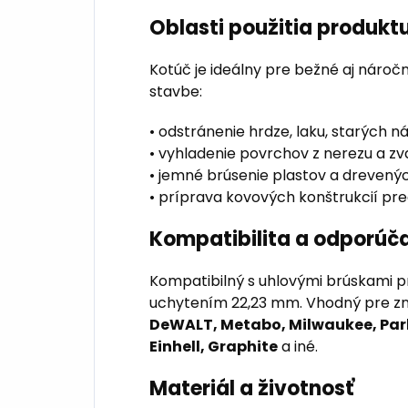
Oblasti použitia produkt
Kotúč je ideálny pre bežné aj náročne
stavbe:
• odstránenie hrdze, laku, starých n
• vyhladenie povrchov z nerezu a z
• jemné brúsenie plastov a drevený
• príprava kovových konštrukcií pr
Kompatibilita a odporúč
Kompatibilný s uhlovými brúskami 
uchytením 22,23 mm. Vhodný pre z
DeWALT, Metabo, Milwaukee, Parks
Einhell, Graphite
a iné.
Materiál a životnosť