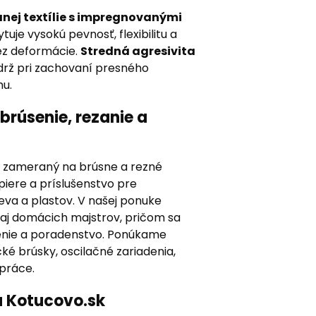
anej textílie s impregnovanými
tuje vysokú pevnosť, flexibilitu a
ez deformácie.
Stredná agresivita
ýdrž pri zachovaní presného
u.
brúsenie, rezanie a
p zameraný na brúsne a rezné
iere a príslušenstvo pre
eva a plastov. V našej ponuke
 aj domácich majstrov, pričom sa
čenie a poradenstvo. Ponúkame
cké brúsky, oscilačné zariadenia,
 práce.
a Kotucovo.sk