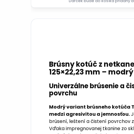
Darček bude do košíka pridaný a
Brúsny kotúč z netkanej
125×22,23 mm – modrý
Univerzálne brúsenie a č
povrchu
Modrý variant brúsneho kotúča
medzi agresivitou a jemnosťou.
J
brúsení, leštení a čistení povrchov z
Vďaka impregnovanej tkanine zo skl