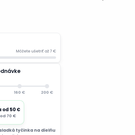
Môžete ušetriť až 7 €
jednávke
160 €
200 €
a od 50 €
od 70 €
 sladká tyčinka na dielňu