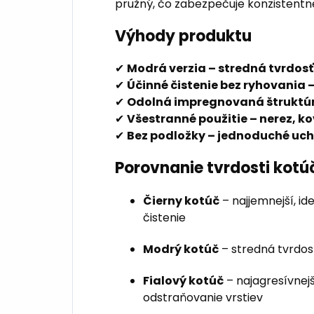
pružný, čo zabezpečuje konzistentn
Výhody produktu
✔
Modrá verzia – stredná tvrdosť
✔
Účinné čistenie bez ryhovania 
✔
Odolná impregnovaná štruktúr
✔
Všestranné použitie – nerez, kov
✔
Bez podložky – jednoduché uch
Porovnanie tvrdosti kotúč
Čierny kotúč
– najjemnejší, id
čistenie
Modrý kotúč
– stredná tvrdosť
Fialový kotúč
– najagresívnejš
odstraňovanie vrstiev