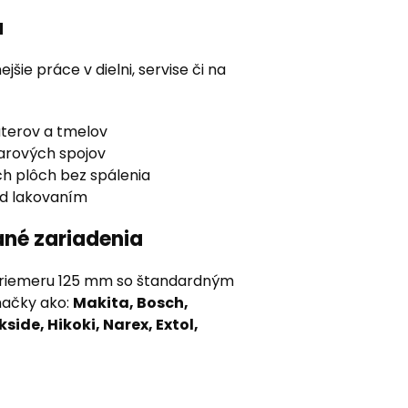
u
jšie práce v dielni, servise či na
áterov a tmelov
varových spojov
ch plôch bez spálenia
ed lakovaním
ané zariadenia
priemeru 125 mm so štandardným
načky ako:
Makita, Bosch,
ide, Hikoki, Narex, Extol,