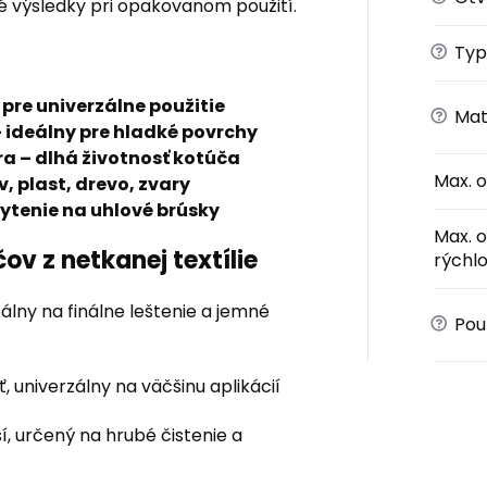
é výsledky pri opakovanom použití.
?
Typ
 pre univerzálne použitie
?
Mat
– ideálny pre hladké povrchy
a – dlhá životnosť kotúča
Max. 
, plast, drevo, zvary
ytenie na uhlové brúsky
Max. 
ov z netkanej textílie
rýchlo
eálny na finálne leštenie a jemné
?
Použ
, univerzálny na väčšinu aplikácií
í, určený na hrubé čistenie a