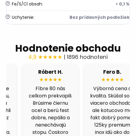
?
Fe/S/Cl obsah
:
< 0,1 %
?
Uchytenie
:
Bez prídavných podložiek
Hodnotenie obchodu
4,9 ★★★★★
| 1896 hodnotení
Róbert H.
Fero B.
★★★★★
★★★★★
Fíbre 80 nás
Výborná cena a
celkom prekvapili.
kvalita. Skúšal som
Brúsime čiernu
viacero obchodov,
ocel a berú fest
ale kotucovo má
dobre, nepália a
fakt dobrý pomer.
nenechávajú
125ky premium
stopu. Čoskoro
inox idú ako do