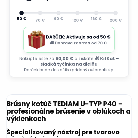
50 €
90 €
160 €
70 €
120 €
200 €
DARČEK: Aktivuje sa od 50 €
🚚 Doprava zdarma od 70 €
Nakúpte ešte za
50,00 €
a získate
🎁 KitKat –
sladká tyčinka na dielňu
Darček bude do košíka pridaný automaticky.
Brúsny kotúč TEDIAM U-TYP P40 –
profesionálne brúsenie v oblúkoch a
výklenkoch
Špecializovaný nástroj pre tvarovo