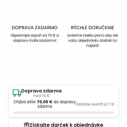
DOPRAVA ZADARMO
RÝCHLE DORUČENIE
Objednajte aspoň za 70 € a
Urobíme všetko pre to aby ste
dopravu máte zadarmo!
vašu objednávku dostali čo
najskôr
Doprava zdarma
nad 70 €
Chýba ešte
70,00 €
do dopravy
Môžete ušetriť až 7 €
zdarma
Získajte darček k objednávke