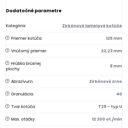
Dodatočné parametre
Kategória
:
Zirkónové lamelové kotúče
?
Priemer kotúča
:
125 mm
?
Vnútorný priemer
:
22,23 mm
?
Hrúbka brúsnej
6 mm
plochy
:
?
Abrazívum
:
Zirkónové zrno
?
Granulácia
:
40
?
Tvar kotúča
:
T29 – typ U
?
Max. otáčky
:
12 200 ot./min