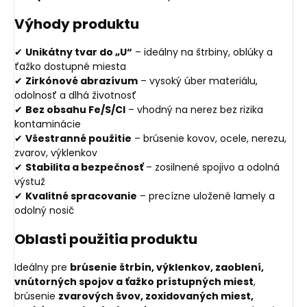
Výhody produktu
✔
Unikátny tvar do „U“
– ideálny na štrbiny, oblúky a
ťažko dostupné miesta
✔
Zirkónové abrazívum
– vysoký úber materiálu,
odolnosť a dlhá životnosť
✔
Bez obsahu Fe/S/Cl
– vhodný na nerez bez rizika
kontaminácie
✔
Všestranné použitie
– brúsenie kovov, ocele, nerezu,
zvarov, výklenkov
✔
Stabilita a bezpečnosť
– zosilnené spojivo a odolná
výstuž
✔
Kvalitné spracovanie
– precízne uložené lamely a
odolný nosič
Oblasti použitia produktu
Ideálny pre
brúsenie štrbín, výklenkov, zaoblení,
vnútorných spojov a ťažko prístupných miest
,
brúsenie
zvarových švov, zoxidovaných miest,