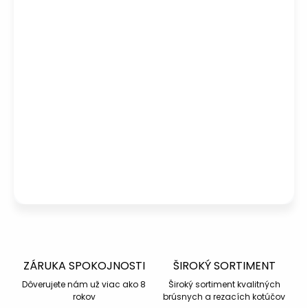
Potrebujete poradiť s výberom?
Peter
– Zákaznícka podpora
info@kotucovo.sk
+421 940 363 015
Po – Pia: 08:00 – 16:00
Napísať otázku
ZÁRUKA SPOKOJNOSTI
ŠIROKÝ SORTIMENT
Dôverujete nám už viac ako 8
Široký sortiment kvalitných
rokov
brúsnych a rezacích kotúčov