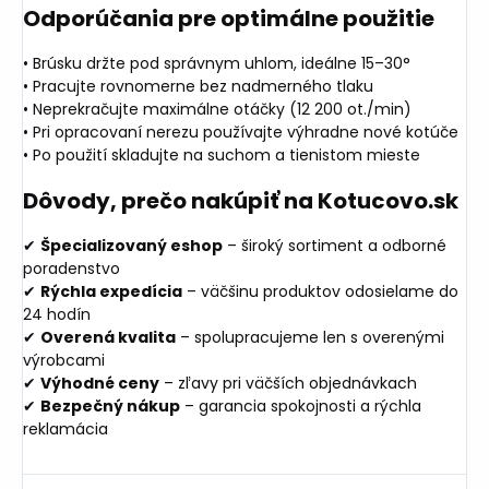
Odporúčania pre optimálne použitie
• Brúsku držte pod správnym uhlom, ideálne 15–30°
• Pracujte rovnomerne bez nadmerného tlaku
• Neprekračujte maximálne otáčky (12 200 ot./min)
• Pri opracovaní nerezu používajte výhradne nové kotúče
• Po použití skladujte na suchom a tienistom mieste
Dôvody, prečo nakúpiť na Kotucovo.sk
✔
Špecializovaný eshop
– široký sortiment a odborné
poradenstvo
✔
Rýchla expedícia
– väčšinu produktov odosielame do
24 hodín
✔
Overená kvalita
– spolupracujeme len s overenými
výrobcami
✔
Výhodné ceny
– zľavy pri väčších objednávkach
✔
Bezpečný nákup
– garancia spokojnosti a rýchla
reklamácia