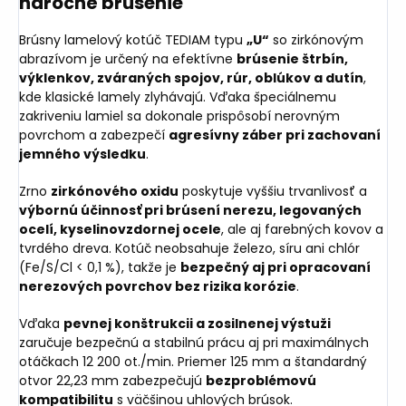
náročné brúsenie
Brúsny lamelový kotúč TEDIAM typu
„U“
so zirkónovým
abrazívom je určený na efektívne
brúsenie štrbín,
výklenkov, zváraných spojov, rúr, oblúkov a dutín
,
kde klasické lamely zlyhávajú. Vďaka špeciálnemu
zakriveniu lamiel sa dokonale prispôsobí nerovným
povrchom a zabezpečí
agresívny záber pri zachovaní
jemného výsledku
.
Zrno
zirkónového oxidu
poskytuje vyššiu trvanlivosť a
výbornú účinnosť pri brúsení nerezu, legovaných
ocelí, kyselinovzdornej ocele
, ale aj farebných kovov a
tvrdého dreva. Kotúč neobsahuje železo, síru ani chlór
(Fe/S/Cl < 0,1 %), takže je
bezpečný aj pri opracovaní
nerezových povrchov bez rizika korózie
.
Vďaka
pevnej konštrukcii a zosilnenej výstuži
zaručuje bezpečnú a stabilnú prácu aj pri maximálnych
otáčkach 12 200 ot./min. Priemer 125 mm a štandardný
otvor 22,23 mm zabezpečujú
bezproblémovú
kompatibilitu
s väčšinou uhlových brúsok.