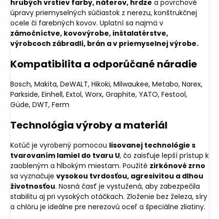
hrubých vrstiev farby, náterov, hrdze
a povrchové
úpravy priemyselných súčiastok z nerezu, konštrukčnej
ocele či farebných kovov. Uplatní sa najmä v
zámočníctve, kovovýrobe, inštalatérstve,
výrobcoch zábradlí, brán a v priemyselnej výrobe.
Kompatibilita a odporúčané náradie
Bosch, Makita, DeWALT, Hikoki, Milwaukee, Metabo, Narex,
Parkside, Einhell, Extol, Worx, Graphite, YATO, Festool,
Güde, DWT, Ferm
Technológia výroby a materiál
Kotúč je vyrobený pomocou
lisovanej technológie s
tvarovaním lamiel do tvaru U
, čo zaisťuje lepší prístup k
zaobleným a hlbokým miestam. Použité
zirkónové zrno
sa vyznačuje
vysokou tvrdosťou, agresivitou a dlhou
životnosťou
. Nosná časť je vystužená, aby zabezpečila
stabilitu aj pri vysokých otáčkach. Zloženie bez železa, síry
a chlóru je ideálne pre nerezovú oceľ a špeciálne zliatiny.