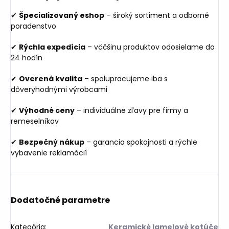
✔
Špecializovaný eshop
– široký sortiment a odborné
poradenstvo
✔
Rýchla expedícia
– väčšinu produktov odosielame do
24 hodín
✔
Overená kvalita
– spolupracujeme iba s
dôveryhodnými výrobcami
✔
Výhodné ceny
– individuálne zľavy pre firmy a
remeselníkov
✔
Bezpečný nákup
– garancia spokojnosti a rýchle
vybavenie reklamácií
Dodatočné parametre
Kategória
:
Keramické lamelové kotúče