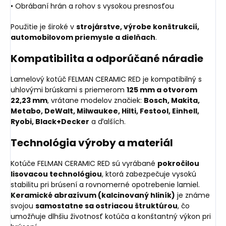
• Obrábaní hrán a rohov s vysokou presnosťou
Použitie je široké v
strojárstve, výrobe konštrukcií,
automobilovom priemysle a dielňach
.
Kompatibilita a odporúčané náradie
Lamelový kotúč FELMAN CERAMIC RED je kompatibilný s
uhlovými brúskami s priemerom
125 mm a otvorom
22,23 mm
, vrátane modelov značiek:
Bosch, Makita,
Metabo, DeWalt, Milwaukee, Hilti, Festool, Einhell,
Ryobi, Black+Decker
a ďalších.
Technológia výroby a materiál
Kotúče FELMAN CERAMIC RED sú vyrábané
pokročilou
lisovacou technológiou
, ktorá zabezpečuje vysokú
stabilitu pri brúsení a rovnomerné opotrebenie lamiel.
Keramické abrazívum (kalcinovaný hliník)
je známe
svojou
samostatne sa ostriacou štruktúrou
, čo
umožňuje dlhšiu životnosť kotúča a konštantný výkon pri