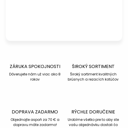
info@kotucovo.sk
+421 940 363 015
Po – Pia: 08:00 – 16:00
Napísať otázku
ZÁRUKA SPOKOJNOSTI
ŠIROKÝ SORTIMENT
Dôverujete nám už viac ako 8
Široký sortiment kvalitných
rokov
brúsnych a rezacích kotúčov
DOPRAVA ZADARMO
RÝCHLE DORUČENIE
Objednajte aspoň za 70 € a
Urobíme všetko pre to aby ste
dopravu máte zadarmo!
vašu objednávku dostali čo