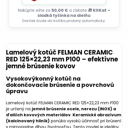
Nakúpte ešte za
50,00 €
a získate
🎁 KitKat –
sladká tyčinka na dielňu
Darček bude do košíka pridaný automaticky.
Lamelový kotúč FELMAN CERAMIC
RED 125×22,23 mm P100 – efektívne
jemné brúsenie kovov
Vysokovýkonný kotúč na
dokončovacie brúsenie a povrchovú
úpravu
Lamelový kotúč FELMAN CERAMIC RED 125×22,23 mm P100
je určený na
jemné brúsenie ocele, nerezu (INOX) a
ďalších kovových materiálov
.
Keramické abrazívum
(kalcinovaný hliník)
ponúka vysokú účinnosť pri brúsení
s mimoriadne dlhou životnosťou. Tento model je ideálny