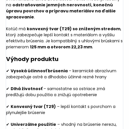
na
odstraňovanie jemných nerovností, konečnú
úpravu povrchov a prípravu materiálov na ďalšie
spracovanie
.
Kotúč má
konvexný tvar (T29) so zníženým stredom
,
ktorý zabezpečuje lepší kontakt s materiálom a vyššiu
efektivitu brúsenia. Je kompatibilný s uhlovými brúskami s
priemerom
125 mm a otvorom 22,23 mm
.
Výhody produktu
✔
Vysoká účinnosť brúsenia
– keramické abrazívum
zabezpečuje ostré a dlhodobo účinné rezné hrany
✔
Dlhá životnosť
– samostatne sa ostriace zrná
predlžujú dobu použitia a znižujú opotrebenie
✔
Konvexný tvar (T29)
– lepší kontakt s povrchom a
plynulejšie brúsenie
✔
Univerzálne použitie
– vhodný na brúsenie nerezu,