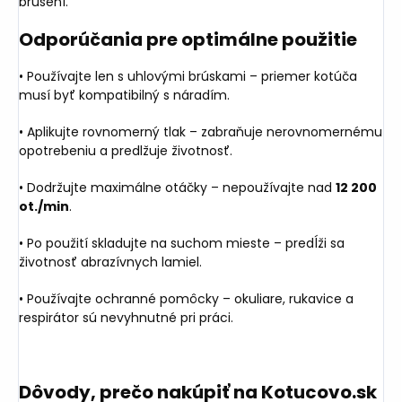
brúsení.
Odporúčania pre optimálne použitie
• Používajte len s uhlovými brúskami – priemer kotúča
musí byť kompatibilný s náradím.
• Aplikujte rovnomerný tlak – zabraňuje nerovnomernému
opotrebeniu a predlžuje životnosť.
• Dodržujte maximálne otáčky – nepoužívajte nad
12 200
ot./min
.
• Po použití skladujte na suchom mieste – predĺži sa
životnosť abrazívnych lamiel.
• Používajte ochranné pomôcky – okuliare, rukavice a
respirátor sú nevyhnutné pri práci.
Dôvody, prečo nakúpiť na Kotucovo.sk