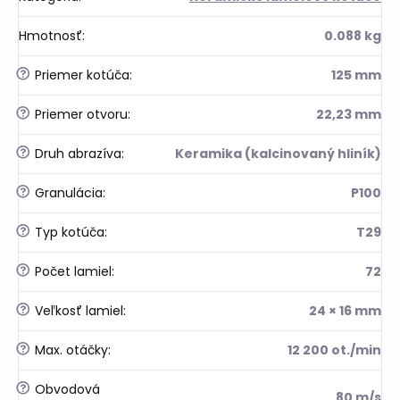
Hmotnosť
:
0.088 kg
?
Priemer kotúča
:
125 mm
?
Priemer otvoru
:
22,23 mm
?
Druh abrazíva
:
Keramika (kalcinovaný hliník)
?
Granulácia
:
P100
?
Typ kotúča
:
T29
?
Počet lamiel
:
72
?
Veľkosť lamiel
:
24 × 16 mm
?
Max. otáčky
:
12 200 ot./min
?
Obvodová
80 m/s