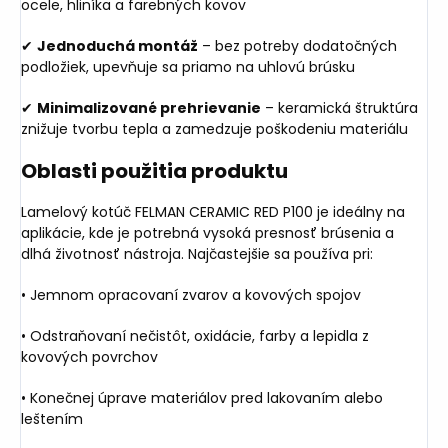
ocele, hliníka a farebných kovov
✔
Jednoduchá montáž
– bez potreby dodatočných
podložiek, upevňuje sa priamo na uhlovú brúsku
✔
Minimalizované prehrievanie
– keramická štruktúra
znižuje tvorbu tepla a zamedzuje poškodeniu materiálu
Oblasti použitia produktu
Lamelový kotúč FELMAN CERAMIC RED P100 je ideálny na
aplikácie, kde je potrebná vysoká presnosť brúsenia a
dlhá životnosť nástroja. Najčastejšie sa používa pri:
• Jemnom opracovaní zvarov a kovových spojov
• Odstraňovaní nečistôt, oxidácie, farby a lepidla z
kovových povrchov
• Konečnej úprave materiálov pred lakovaním alebo
leštením