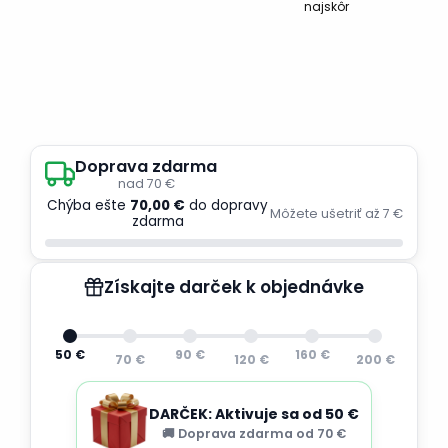
najskôr
Doprava zdarma
nad 70 €
Chýba ešte
70,00 €
do dopravy
Môžete ušetriť až 7 €
zdarma
Získajte darček k objednávke
50 €
90 €
160 €
70 €
120 €
200 €
DARČEK: Aktivuje sa od 50 €
🚚 Doprava zdarma od 70 €