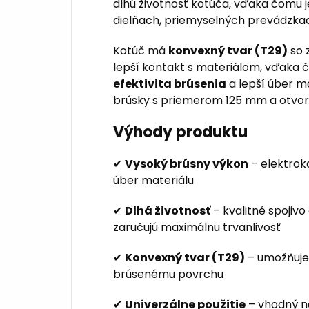
dlhú životnosť kotúča, vďaka čomu j
dielňach, priemyselných prevádzkac
Kotúč má
konvexný tvar (T29)
so 
lepší kontakt s materiálom, vďaka
efektivita brúsenia
a lepší úber ma
brúsky s priemerom 125 mm a otvo
Výhody produktu
✔
Vysoký brúsny výkon
– elektrok
úber materiálu
✔
Dlhá životnosť
– kvalitné spojiv
zaručujú maximálnu trvanlivosť
✔
Konvexný tvar (T29)
– umožňuje
brúsenému povrchu
✔
Univerzálne použitie
– vhodný na