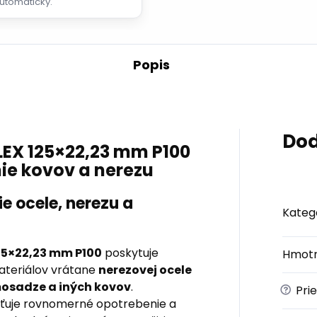
utomaticky.
Popis
Dod
EX 125×22,23 mm P100
ie kovov a nerezu
e ocele, nerezu a
Kateg
25×22,23 mm P100
poskytuje
Hmotn
ateriálov vrátane
nerezovej ocele
 mosadze a iných kovov
.
?
Pri
sťuje rovnomerné opotrebenie a