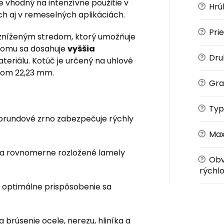
e vhodný na intenzívne použitie v
?
Hrú
h aj v remeselných aplikáciách.
?
Pri
zníženým stredom, ktorý umožňuje
 čomu sa dosahuje
vyššia
?
Dru
teriálu. Kotúč je určený na uhlové
rom 22,23 mm.
?
Gra
?
Typ
orundové zrno zabezpečuje rýchly
?
Max
o a rovnomerne rozložené lamely
?
Obv
rýchlo
 optimálne prispôsobenie sa
 brúsenie ocele, nerezu, hliníka a