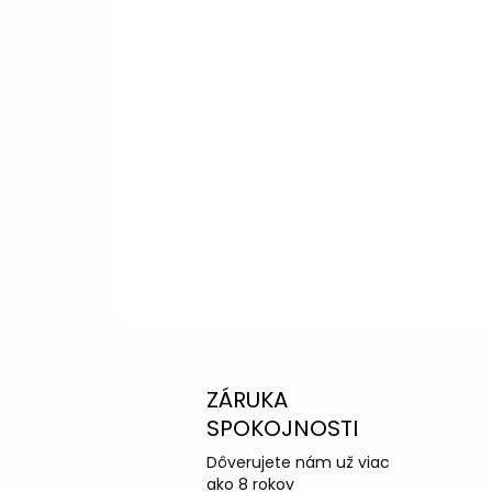
Kliknite a dozviete sa viac
Potrebujete p
výberom?
Peter
– Zákazníc
info@kotucovo.sk
+421 940 363 015
Po – Pia: 08:00 – 16:00
Napísať otázku
ZÁRUKA
SPOKOJNOSTI
Dôverujete nám už viac
ako 8 rokov