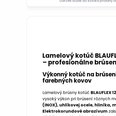
Darček bude do košíka pridaný a
Lamelový kotúč BLAUFL
– profesionálne brúsen
Výkonný kotúč na brúseni
farebných kovov
Lamelový brúsny kotúč
BLAUFLEX 1
vysoký výkon pri brúsení rôznych m
(INOX), uhlíkovej ocele, hliníka,
Elektrokorundové abrazívum
zai