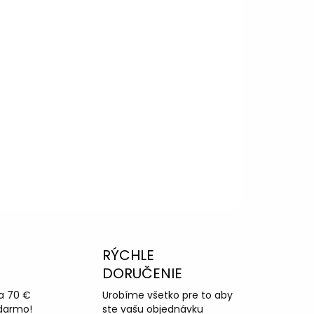
125 mm P100 je ideálny na jemné brúsenie
va, pričom zaisťuje vysokú kvalitu
krabancov. Vďaka zirkónovému abrazívu
sokú efektivitu brúsenia.
RÝCHLE
DORUČENIE
a 70 €
Urobíme všetko pre to aby
darmo!
ste vašu objednávku