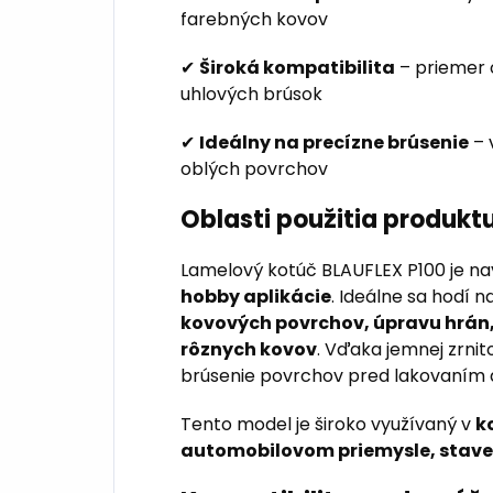
farebných kovov
✔
Široká kompatibilita
– priemer 
uhlových brúsok
✔
Ideálny na precízne brúsenie
– 
oblých povrchov
Oblasti použitia produkt
Lamelový kotúč BLAUFLEX P100 je n
hobby aplikácie
. Ideálne sa hodí n
kovových povrchov, úpravu hrán, 
rôznych kovov
. Vďaka jemnej zrnit
brúsenie povrchov pred lakovaním 
Tento model je široko využívaný v
k
automobilovom priemysle, stave