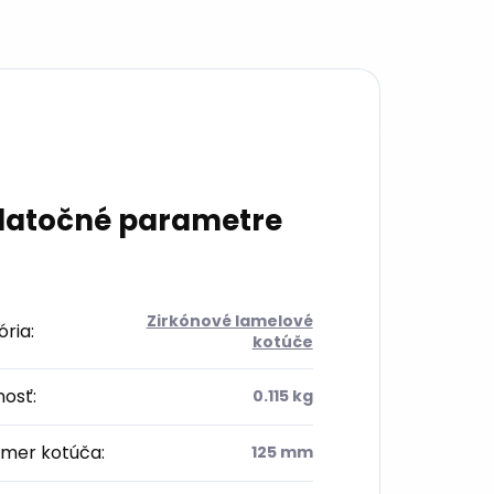
atočné parametre
Zirkónové lamelové
ória
:
kotúče
osť
:
0.115 kg
emer kotúča
:
125 mm