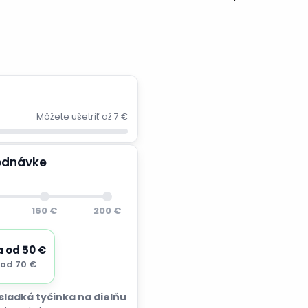
Môžete ušetriť až 7 €
jednávke
160 €
200 €
a od 50 €
od 70 €
 sladká tyčinka na dielňu