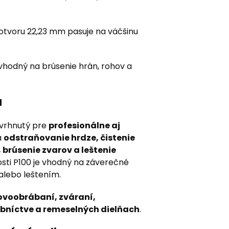
otvoru 22,23 mm pasuje na väčšinu
vhodný na brúsenie hrán, rohov a
u
avrhnutý pre
profesionálne aj
a
odstraňovanie hrdze, čistenie
brúsenie zvarov a leštenie
osti P100 je vhodný na záverečné
alebo leštením.
ovoobrábaní, zváraní,
bníctve a remeselných dielňach
.