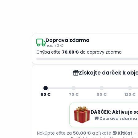
Doprava zdarma
nad 70 €
Chýba ešte
70,00 €
do dopravy zdarma
Získajte darček k ob
50 €
70 €
90 €
120 €
DARČEK: Aktivuje s
🚚 Doprava zdarma 
Nakúpte ešte za
50,00 €
a získate
🎁 KitKat –