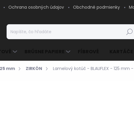
Ochrana osobných údajov
Obchodné podmienky
Mo
Hľad
TOVÉ
BRÚSNE PAPIERE
FÍBROVÉ
KARTÁČE
125 mm
ZIRKÓN
Lamelový kotúč - BLAUFLEX - 125 mm - 
1,21 €
/ ks
0,98 € bez DPH
Jednotková
SKLADOM - EXPEDUJE
cena:
MOŽNOSTI DORUČENIA