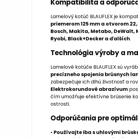
Kompatibilita a odporúč
Lamelový kotúč BLAUFLEX je kompat
priemerom 125 mm a otvorom 22
Bosch, Makita, Metabo, DeWalt, Mi
Ryobi, Black+Decker a ďalších
.
Technológia výroby a ma
Lamelové kotúče BLAUFLEX sú vyr
precízneho spojenia brúsnych la
zabezpečuje ich dlhú životnosť a r
Elektrokorundové abrazívum
posk
čím umožňuje efektívne brúsenie k
ostrosti.
Odporúčania pre optimál
•
Používajte iba s uhlovými brús