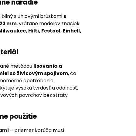
ané náradie
ibilný s uhlovými brúskami
s
,23 mm
, vrátane modelov značiek:
lwaukee, Hilti, Festool, Einhell,
teriál
ábané metódou
lisovania a
miel so živicovým spojivom
, čo
ovnomerné opotrebenie.
ytuje vysokú tvrdosť a odolnosť,
ovových povrchov bez straty
ne použitie
kami
– priemer kotúča musí