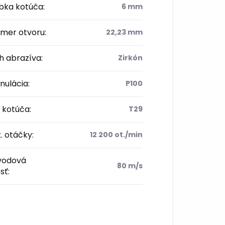
bka kotúča
:
6 mm
emer otvoru
:
22,23 mm
h abrazíva
:
Zirkón
nulácia
:
P100
 kotúča
:
T29
. otáčky
:
12 200 ot./min
odová
80 m/s
sť
: