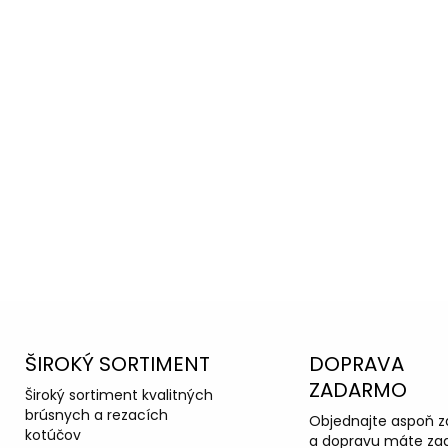
Lamelový kotúč BLAUFLEX 
kovov, nerezu (INOX) a dre
oradiť s
povrchovej úpravy bez š
ponúka dlhú životnosť a vy
ka podpora
DETAILNÉ INFORMÁCIE
OPÝTAŤ SA
ŠIROKÝ SORTIMENT
DOPRAVA
ZADARMO
Široký sortiment kvalitných
brúsnych a rezacích
Objednajte aspoň z
kotúčov
a dopravu máte za