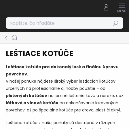
Prejsť
na
obsah
Hľadať
Domov
LEŠTIACE KOTÚČE
Leštiace kotúče pre dokonalý lesk a finálnu úpravu
povrchov.
V našej ponuke nájdete široký výber leštiacich kotúčov
určených na profesionálne aj hobby použitie – od
plstených kotúčov
na jemné leštenie kovu a nereze, cez
látkové a vlnové kotúče
na dokončovanie lakovaných
povrchov, až po špeciálne kotúče pre drevo, plast či akryl.
Leštiace kotúče z našej ponuky sú dostupné v rôznych