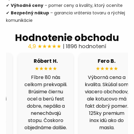
✔
Výhodné ceny
– pomer ceny a kvality, ktorý oceníte
✔
Bezpečný nákup
– garancia vrátenia tovaru a rýchlej
komunikácie
Hodnotenie obchodu
4,9 ★★★★★
| 1896 hodnotení
Róbert H.
Fero B.
★★★★★
★★★★★
Fíbre 80 nás
Výborná cena a
celkom prekvapili.
kvalita. Skúšal som
Brúsime čiernu
viacero obchodov,
ocel a berú fest
ale kotucovo má
dobre, nepália a
fakt dobrý pomer.
nenechávajú
125ky premium
stopu. Čoskoro
inox idú ako do
objednáme dalšie.
masla.