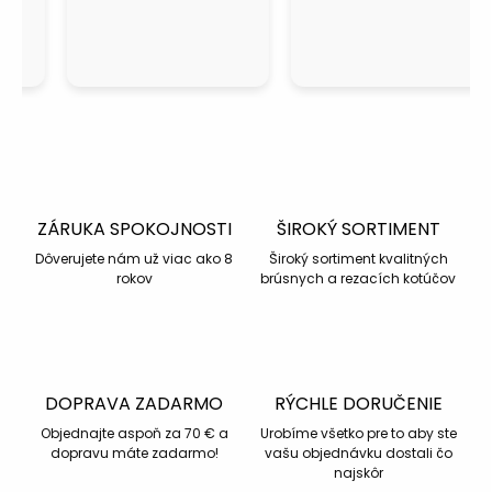
ZÁRUKA SPOKOJNOSTI
ŠIROKÝ SORTIMENT
Dôverujete nám už viac ako 8
Široký sortiment kvalitných
rokov
brúsnych a rezacích kotúčov
DOPRAVA ZADARMO
RÝCHLE DORUČENIE
Objednajte aspoň za 70 € a
Urobíme všetko pre to aby ste
dopravu máte zadarmo!
vašu objednávku dostali čo
najskôr