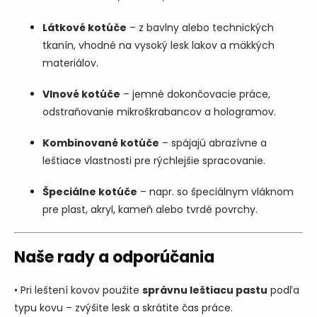
e
p
Látkové kotúče
– z bavlny alebo technických
r
tkanín, vhodné na vysoký lesk lakov a mäkkých
v
k
materiálov.
y
v
Vlnové kotúče
– jemné dokončovacie práce,
ý
odstraňovanie mikroškrabancov a hologramov.
p
i
s
Kombinované kotúče
– spájajú abrazívne a
u
leštiace vlastnosti pre rýchlejšie spracovanie.
Špeciálne kotúče
– napr. so špeciálnym vláknom
pre plast, akryl, kameň alebo tvrdé povrchy.
Naše rady a odporúčania
• Pri leštení kovov použite
správnu leštiacu pastu
podľa
typu kovu – zvýšite lesk a skrátite čas práce.