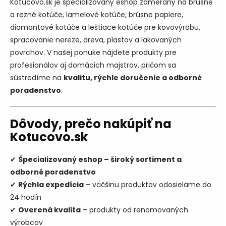
Kotucovo.sk je špecializovaný eshop zameraný na brúsne
a rezné kotúče, lamelové kotúče, brúsne papiere,
diamantové kotúče a leštiace kotúče pre kovovýrobu,
spracovanie nereze, dreva, plastov a lakovaných
povrchov. V našej ponuke nájdete produkty pre
profesionálov aj domácich majstrov, pričom sa
sústredíme na
kvalitu, rýchle doručenie a odborné
poradenstvo
.
Dôvody, prečo nakúpiť na
Kotucovo.sk
✔
Špecializovaný eshop – široký sortiment a
odborné poradenstvo
✔
Rýchla expedícia
– väčšinu produktov odosielame do
24 hodín
✔
Overená kvalita
– produkty od renomovaných
výrobcov