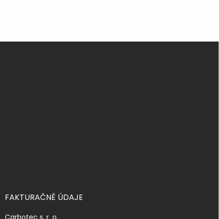
Z
á
p
ä
t
i
e
FAKTURAČNÉ ÚDAJE
Carbotec s. r. o.