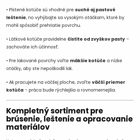
• Plstené kotúče sú vhodné pre
suché aj pastové
leštenie
, no vyhýbajte sa vysokým otáčkam, ktoré by
mohli spôsobiť prehriatie povrchu.
• Látkové kotúče pravidelne
čistite od zvyškov pasty
–
zachováte ich účinnosť.
• Pre lakované povrchy voľte
mäkšie kotúče
a nízke
otáčky, aby ste nepoškodili lak.
• Ak pracujete na väčšej ploche, zvoľte
väčší priemer
kotúča
– práca bude rýchlejšia a rovnomernejšia.
Kompletný sortiment pre
brúsenie, leštenie a opracovanie
materiálov