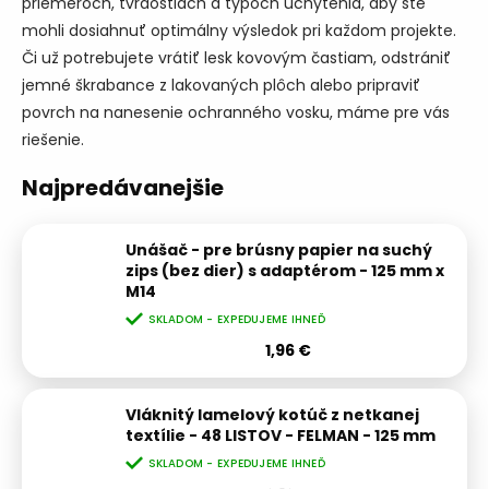
priemeroch, tvrdostiach a typoch uchytenia, aby ste
mohli dosiahnuť optimálny výsledok pri každom projekte.
Či už potrebujete vrátiť lesk kovovým častiam, odstrániť
jemné škrabance z lakovaných plôch alebo pripraviť
povrch na nanesenie ochranného vosku, máme pre vás
riešenie.
Najpredávanejšie
Unášač - pre brúsny papier na suchý
zips (bez dier) s adaptérom - 125 mm x
M14
SKLADOM - EXPEDUJEME IHNEĎ
1,96 €
Vláknitý lamelový kotúč z netkanej
textílie - 48 LISTOV - FELMAN - 125 mm
SKLADOM - EXPEDUJEME IHNEĎ