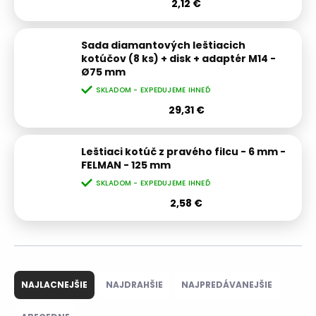
2,12 €
Sada diamantových leštiacich
kotúčov (8 ks) + disk + adaptér M14 -
Ø75 mm
SKLADOM - EXPEDUJEME IHNEĎ
29,31 €
Leštiaci kotúč z pravého filcu - 6 mm -
FELMAN - 125 mm
SKLADOM - EXPEDUJEME IHNEĎ
2,58 €
R
a
NAJLACNEJŠIE
NAJDRAHŠIE
NAJPREDÁVANEJŠIE
d
e