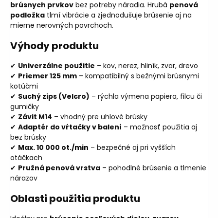
brúsnych prvkov
bez potreby náradia. Hrubá
penová
podložka
tlmí vibrácie a zjednodušuje brúsenie aj na
mierne nerovných povrchoch.
Výhody produktu
✔
Univerzálne použitie
– kov, nerez, hliník, zvar, drevo
✔
Priemer 125 mm
– kompatibilný s bežnými brúsnymi
kotúčmi
✔
Suchý zips (Velcro)
– rýchla výmena papiera, filcu či
gumičky
✔
Závit M14
– vhodný pre uhlové brúsky
✔
Adaptér do vŕtačky v balení
– možnosť použitia aj
bez brúsky
✔
Max. 10 000 ot./min
– bezpečné aj pri vyšších
otáčkach
✔
Pružná penová vrstva
– pohodlné brúsenie a tlmenie
nárazov
Oblasti použitia produktu