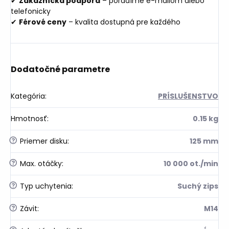
✔
Zákaznícka podpora
– poradíme e-mailom alebo
telefonicky
✔
Férové ceny
– kvalita dostupná pre každého
Dodatočné parametre
Kategória
:
PRÍSLUŠENSTVO
Hmotnosť
:
0.15 kg
?
Priemer disku
:
125 mm
?
Max. otáčky
:
10 000 ot./min
?
Typ uchytenia
:
Suchý zips
?
Závit
:
M14