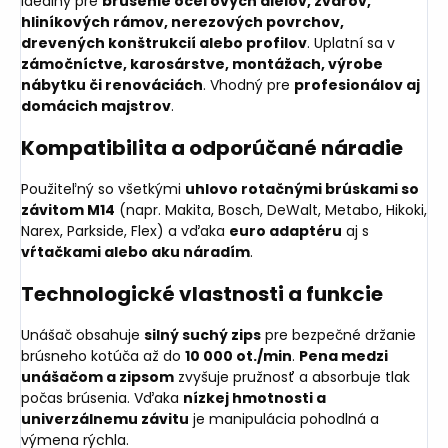
Ideálny pre
brúsenie oceľových dielov, zvarov,
hliníkových rámov, nerezových povrchov,
drevených konštrukcií alebo profilov
. Uplatní sa v
zámočníctve, karosárstve, montážach, výrobe
nábytku či renováciách
. Vhodný pre
profesionálov aj
domácich majstrov
.
Kompatibilita a odporúčané náradie
Použiteľný so všetkými
uhlovo rotačnými brúskami so
závitom M14
(napr. Makita, Bosch, DeWalt, Metabo, Hikoki,
Narex, Parkside, Flex) a vďaka
euro adaptéru
aj s
vŕtačkami alebo aku náradím
.
Technologické vlastnosti a funkcie
Unášač obsahuje
silný suchý zips
pre bezpečné držanie
brúsneho kotúča až do
10 000 ot./min
.
Pena medzi
unášačom a zipsom
zvyšuje pružnosť a absorbuje tlak
počas brúsenia. Vďaka
nízkej hmotnosti a
univerzálnemu závitu
je manipulácia pohodlná a
výmena rýchla.