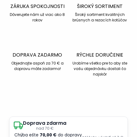
ZÁRUKA SPOKOJNOSTI
ŠIROKÝ SORTIMENT
Dôverujete nám už viac ako 8
Široký sortiment kvalitných
rokov
brúsnych a rezacích kotúčov
DOPRAVA ZADARMO
RÝCHLE DORUČENIE
Objednajte aspoň za 70 € a
Urobíme všetko pre to aby ste
dopravu máte zadarmo!
vašu objednávku dostali čo
najskôr
Doprava zdarma
nad 70 €
Chýba ešte
70,00 €
do dopravy