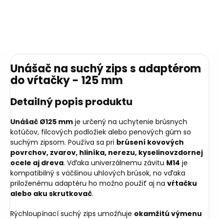
Unášač na suchý zips s adaptérom
do vŕtačky - 125 mm
Detailný popis produktu
Unášač Ø125 mm
je určený na uchytenie brúsnych
kotúčov, filcových podložiek alebo penových gúm so
suchým zipsom. Používa sa pri
brúsení kovových
povrchov, zvarov, hliníka, nerezu, kyselinovzdornej
ocele aj dreva
. Vďaka univerzálnemu závitu
M14
je
kompatibilný s väčšinou uhlových brúsok, no vďaka
priloženému adaptéru ho možno použiť aj na
vŕtačku
alebo aku skrutkovač
.
Rýchloupínací suchý zips umožňuje
okamžitú výmenu