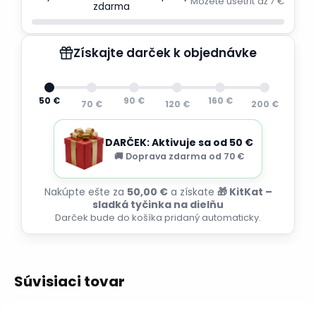
Môžete ušetriť až 7 €
zdarma
Získajte darček k objednávke
50 €
90 €
160 €
70 €
120 €
200 €
DARČEK: Aktivuje sa od 50 €
🚚 Doprava zdarma od 70 €
Nakúpte ešte za
50,00 €
a získate
🎁 KitKat –
sladká tyčinka na dielňu
Darček bude do košíka pridaný automaticky.
Súvisiaci tovar