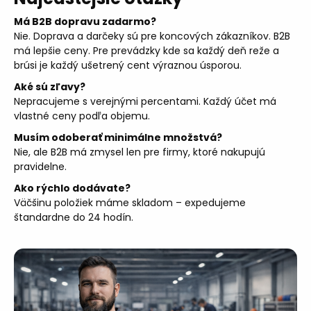
Má B2B dopravu zadarmo?
Nie. Doprava a darčeky sú pre koncových zákazníkov. B2B
má lepšie ceny. Pre prevádzky kde sa každý deň reže a
brúsi je každý ušetrený cent výraznou úsporou.
Aké sú zľavy?
Nepracujeme s verejnými percentami. Každý účet má
vlastné ceny podľa objemu.
Musím odoberať minimálne množstvá?
Nie, ale B2B má zmysel len pre firmy, ktoré nakupujú
pravidelne.
Ako rýchlo dodávate?
Väčšinu položiek máme skladom – expedujeme
štandardne do 24 hodín.