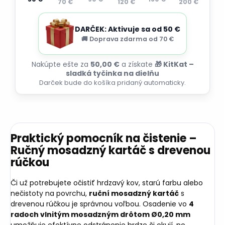
70 €
120 €
200 €
DARČEK: Aktivuje sa od 50 €
🚚 Doprava zdarma od 70 €
Nakúpte ešte za
50,00 €
a získate
🎁 KitKat –
sladká tyčinka na dielňu
Darček bude do košíka pridaný automaticky.
Praktický pomocník na čistenie –
Ručný mosadzný kartáč s drevenou
rúčkou
Či už potrebujete očistiť hrdzavý kov, starú farbu alebo
nečistoty na povrchu,
ruční mosadzný kartáč
s
drevenou rúčkou je správnou voľbou. Osadenie vo
4
radoch vlnitým mosadzným drôtom Ø0,20 mm
umožňuje efektívne odstránenie hrdze či okují, no