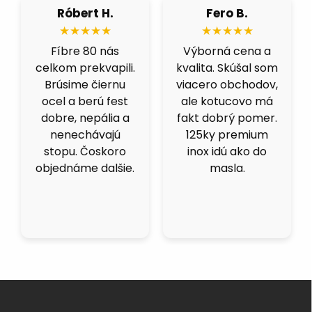
Róbert H.
Fero B.
★★★★★
★★★★★
Fíbre 80 nás
Výborná cena a
celkom prekvapili.
kvalita. Skúšal som
Brúsime čiernu
viacero obchodov,
ocel a berú fest
ale kotucovo má
dobre, nepália a
fakt dobrý pomer.
nenechávajú
125ky premium
stopu. Čoskoro
inox idú ako do
objednáme dalšie.
masla.
Z
á