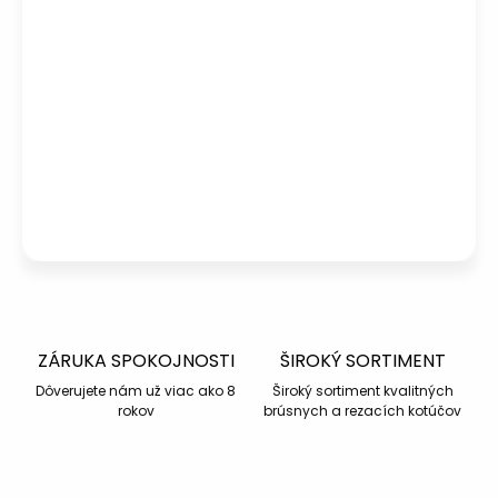
Potrebujete poradiť s výberom?
Peter
– Zákaznícka podpora
info@kotucovo.sk
+421 940 363 015
Po – Pia: 08:00 – 16:00
Napísať otázku
ZÁRUKA SPOKOJNOSTI
ŠIROKÝ SORTIMENT
Dôverujete nám už viac ako 8
Široký sortiment kvalitných
rokov
brúsnych a rezacích kotúčov