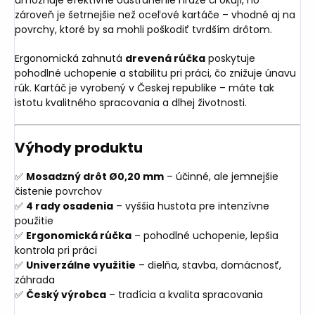
zároveň je šetrnejšie než oceľové kartáče – vhodné aj na
povrchy, ktoré by sa mohli poškodiť tvrdším drôtom.
Ergonomická zahnutá
drevená rúčka
poskytuje
pohodlné uchopenie a stabilitu pri práci, čo znižuje únavu
rúk. Kartáč je vyrobený v Českej republike – máte tak
istotu kvalitného spracovania a dlhej životnosti.
Výhody produktu
✅
Mosadzný drôt Ø0,20 mm
– účinné, ale jemnejšie
čistenie povrchov
✅
4 rady osadenia
– vyššia hustota pre intenzívne
použitie
✅
Ergonomická rúčka
– pohodlné uchopenie, lepšia
kontrola pri práci
✅
Univerzálne využitie
– dielňa, stavba, domácnosť,
záhrada
✅
Český výrobca
– tradícia a kvalita spracovania