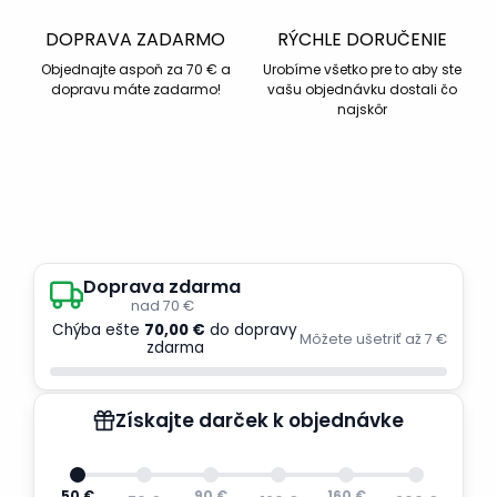
DOPRAVA ZADARMO
RÝCHLE DORUČENIE
Objednajte aspoň za 70 € a
Urobíme všetko pre to aby ste
dopravu máte zadarmo!
vašu objednávku dostali čo
najskôr
Doprava zdarma
nad 70 €
Chýba ešte
70,00 €
do dopravy
Môžete ušetriť až 7 €
zdarma
Získajte darček k objednávke
50 €
90 €
160 €