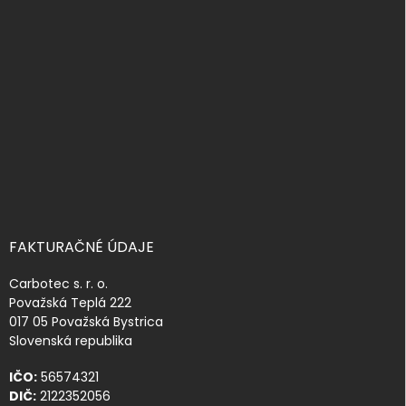
p
ä
t
i
e
FAKTURAČNÉ ÚDAJE
Carbotec s. r. o.
Považská Teplá 222
017 05 Považská Bystrica
Slovenská republika
IČO:
56574321
DIČ:
2122352056