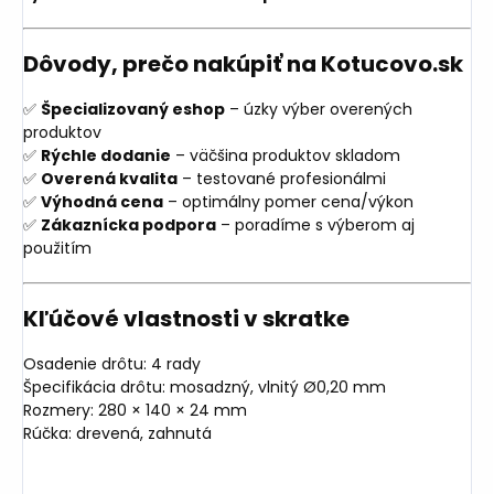
Dôvody, prečo nakúpiť na Kotucovo.sk
✅
Špecializovaný eshop
– úzky výber overených
produktov
✅
Rýchle dodanie
– väčšina produktov skladom
✅
Overená kvalita
– testované profesionálmi
✅
Výhodná cena
– optimálny pomer cena/výkon
✅
Zákaznícka podpora
– poradíme s výberom aj
použitím
Kľúčové vlastnosti v skratke
Osadenie drôtu: 4 rady
Špecifikácia drôtu: mosadzný, vlnitý Ø0,20 mm
Rozmery: 280 × 140 × 24 mm
Rúčka: drevená, zahnutá