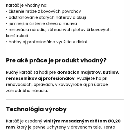
Kartáč je vhodný na:
• čistenie hrdze z kovových povrchov
• odstraňovanie starých náterov a okují
• jemnejšie čistenie dreva a muriva
• renováciu náradia, záhradných plotov či kovových
konštrukcií
• hobby aj profesionálne využitie v dielni
Pre aké práce je produkt vhodný?
Ručný kartáč sa hodí pre
domácich majstrov, kutilov,
remeselníkov aj profesionálov
. Využijete ho pri
renováciách, opravách, v kovovýrobe aj pri údržbe
záhradného náradia.
Technológia výroby
Kartáč je osadený
vlnitým mosadzným drôtom Ø0,20
mm
, ktorý je pevne uchytený v drevenom tele. Tento