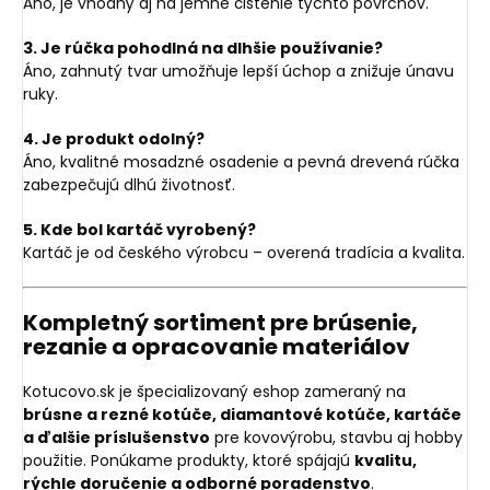
Áno, je vhodný aj na jemné čistenie týchto povrchov.
3. Je rúčka pohodlná na dlhšie používanie?
Áno, zahnutý tvar umožňuje lepší úchop a znižuje únavu
ruky.
4. Je produkt odolný?
Áno, kvalitné mosadzné osadenie a pevná drevená rúčka
zabezpečujú dlhú životnosť.
5. Kde bol kartáč vyrobený?
Kartáč je od českého výrobcu – overená tradícia a kvalita.
Kompletný sortiment pre brúsenie,
rezanie a opracovanie materiálov
Kotucovo.sk je špecializovaný eshop zameraný na
brúsne a rezné kotúče, diamantové kotúče, kartáče
a ďalšie príslušenstvo
pre kovovýrobu, stavbu aj hobby
použitie. Ponúkame produkty, ktoré spájajú
kvalitu,
rýchle doručenie a odborné poradenstvo
.