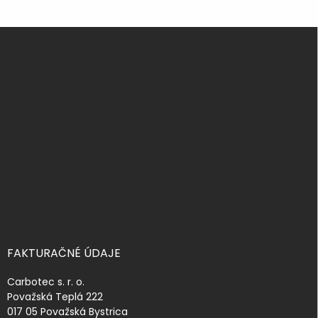
Z
á
p
ä
t
i
e
FAKTURAČNÉ ÚDAJE
Carbotec s. r. o.
Považská Teplá 222
017 05 Považská Bystrica