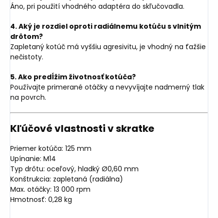
Áno, pri použití vhodného adaptéra do skľučovadla.
4. Aký je rozdiel oproti radiálnemu kotúču s vlnitým
drôtom?
Zapletaný kotúč má vyššiu agresivitu, je vhodný na ťažšie
nečistoty.
5. Ako predĺžim životnosť kotúča?
Používajte primerané otáčky a nevyvíjajte nadmerný tlak
na povrch.
Kľúčové vlastnosti v skratke
Priemer kotúča: 125 mm
Upínanie: M14
Typ drôtu: oceľový, hladký Ø0,60 mm
Konštrukcia: zapletaná (radiálna)
Max. otáčky: 13 000 rpm
Hmotnosť: 0,28 kg