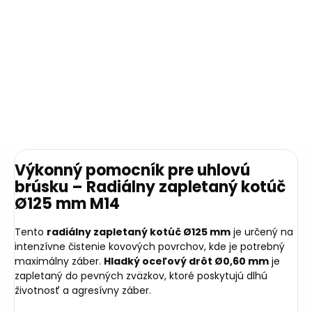
drôtom Ø0,30 mm je ideálny
na čistenie povrchov v
Do košíka
prostredí, kde je potrebná
odolnosť voči korózii a...
28,81 €
23,42 € bez DPH
Výkonný pomocník pre uhlovú
brúsku – Radiálny zapletaný kotúč
Ø125 mm M14
Tento
radiálny zapletaný kotúč Ø125 mm
je určený na
intenzívne čistenie kovových povrchov, kde je potrebný
maximálny záber.
Hladký oceľový drôt Ø0,60 mm
je
zapletaný do pevných zväzkov, ktoré poskytujú dlhú
životnosť a agresívny záber.