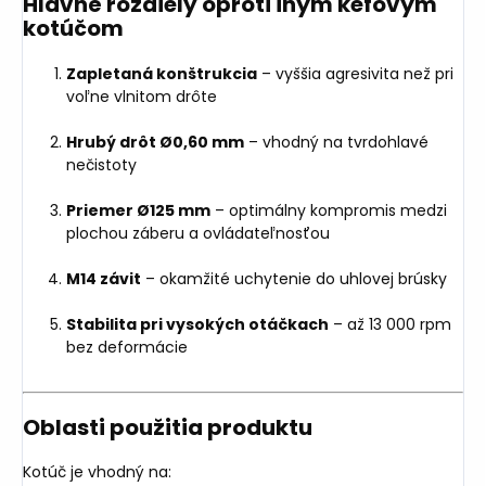
Hlavné rozdiely oproti iným kefovým
kotúčom
Zapletaná konštrukcia
– vyššia agresivita než pri
voľne vlnitom drôte
Hrubý drôt Ø0,60 mm
– vhodný na tvrdohlavé
nečistoty
Priemer Ø125 mm
– optimálny kompromis medzi
plochou záberu a ovládateľnosťou
M14 závit
– okamžité uchytenie do uhlovej brúsky
Stabilita pri vysokých otáčkach
– až 13 000 rpm
bez deformácie
Oblasti použitia produktu
Kotúč je vhodný na: