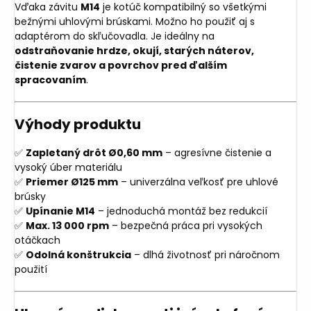
Vďaka závitu
M14
je kotúč kompatibilný so všetkými
bežnými uhlovými brúskami. Možno ho použiť aj s
adaptérom do skľučovadla. Je ideálny na
odstraňovanie hrdze, okují, starých náterov,
čistenie zvarov a povrchov pred ďalším
spracovaním
.
Výhody produktu
✅
Zapletaný drôt Ø0,60 mm
– agresívne čistenie a
vysoký úber materiálu
✅
Priemer Ø125 mm
– univerzálna veľkosť pre uhlové
brúsky
✅
Upínanie M14
– jednoduchá montáž bez redukcií
✅
Max. 13 000 rpm
– bezpečná práca pri vysokých
otáčkach
✅
Odolná konštrukcia
– dlhá životnosť pri náročnom
použití