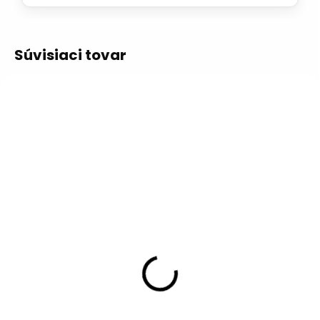
Súvisiaci tovar
VIAC ZA MENEJ
SKLADOM - EXPEDUJEME
IHNEĎ
Kotučový kartáč ø
120 mm - nerez
Kotúčový kartáč Ø120 mm s
upínacím otvorom Ø8 mm
osadený vlnitým nerezovým