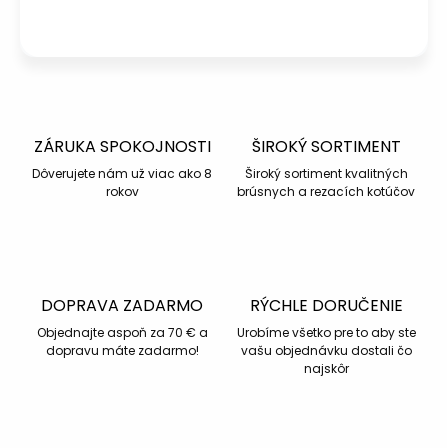
Napísať otázku
ZÁRUKA SPOKOJNOSTI
ŠIROKÝ SORTIMENT
Dôverujete nám už viac ako 8
Široký sortiment kvalitných
rokov
brúsnych a rezacích kotúčov
DOPRAVA ZADARMO
RÝCHLE DORUČENIE
Objednajte aspoň za 70 € a
Urobíme všetko pre to aby ste
dopravu máte zadarmo!
vašu objednávku dostali čo
najskôr