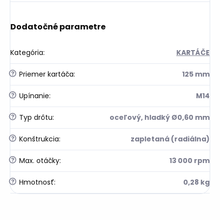
Dodatočné parametre
Kategória
:
KARTÁČE
?
Priemer kartáča
:
125 mm
?
Upínanie
:
M14
?
Typ drôtu
:
oceľový, hladký Ø0,60 mm
?
Konštrukcia
:
zapletaná (radiálna)
?
Max. otáčky
:
13 000 rpm
?
Hmotnosť
:
0,28 kg