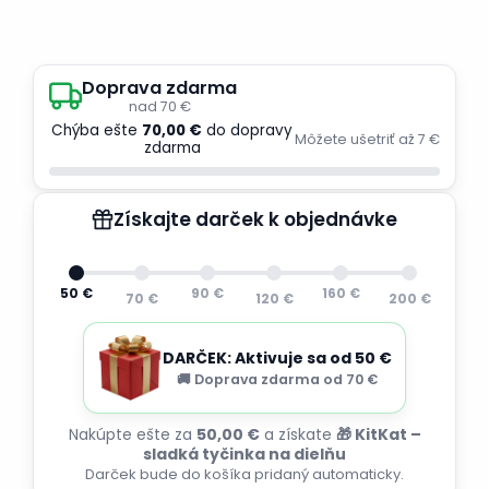
Doprava zdarma
nad 70 €
Chýba ešte
70,00 €
do dopravy
Môžete ušetriť až 7 €
zdarma
Získajte darček k objednávke
50 €
90 €
160 €
70 €
120 €
200 €
DARČEK: Aktivuje sa od 50 €
🚚 Doprava zdarma od 70 €
Nakúpte ešte za
50,00 €
a získate
🎁 KitKat –
sladká tyčinka na dielňu
Darček bude do košíka pridaný automaticky.