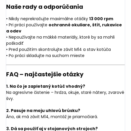
Naše rady a odporúčania
• Nikdy neprekračujte maximálne otáčky
13 000 rpm
• Pri práci používajte
ochranné okuliare, štít, rukavice
a odev
• Nepoužívajte na mäkké materiály, ktoré by sa mohli
poškodiť
• Pred použitím skontrolujte závit M14 a stav kotúča
• Po práci skladujte na suchom mieste
FAQ – najčastejšie otázky
1. Na čo je zapletaný kotúč vhodný?
Na agresívne čistenie – hrdza, okuje, staré nátery, zvarové
švy.
2. Pasuje na moju uhlovú brúsku?
Áno, ak má závit M14, montáž je priamočiará.
3. Dá sa použiť aj v stojanových strojoch?