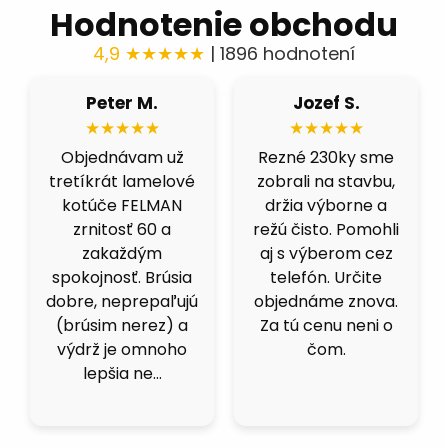
Hodnotenie obchodu
4,9 ★★★★★
| 1896 hodnotení
ozef S.
Róbert H.
Fero 
★★★★★
★★★★★
★★★
é 230ky sme
Fíbre 80 nás
Výborná 
li na stavbu,
celkom prekvapili.
kvalita. Sk
a výborne a
Brúsime čiernu
viacero ob
isto. Pomohli
ocel a berú fest
ale kotuc
výberom cez
dobre, nepália a
fakt dobrý
fón. Určite
nenechávajú
125ky pr
náme znova.
stopu. Čoskoro
inox idú 
 cenu neni o
objednáme dalšie.
masl
čom.