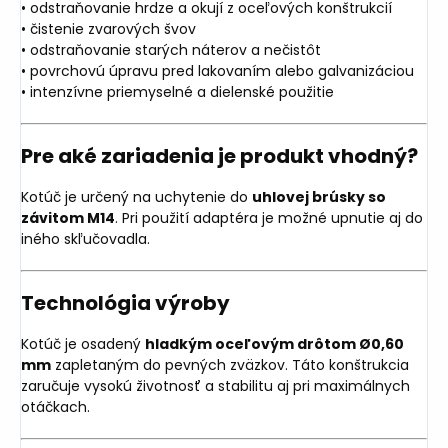
• odstraňovanie hrdze a okují z oceľových konštrukcií
• čistenie zvarových švov
• odstraňovanie starých náterov a nečistôt
• povrchovú úpravu pred lakovaním alebo galvanizáciou
• intenzívne priemyselné a dielenské použitie
Pre aké zariadenia je produkt vhodný?
Kotúč je určený na uchytenie do
uhlovej brúsky so
závitom M14
. Pri použití adaptéra je možné upnutie aj do
iného skľučovadla.
Technológia výroby
Kotúč je osadený
hladkým oceľovým drôtom Ø0,60
mm
zapletaným do pevných zväzkov. Táto konštrukcia
zaručuje vysokú životnosť a stabilitu aj pri maximálnych
otáčkach.