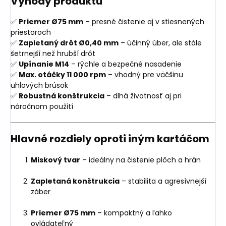
Výhody produktu
✅
Priemer Ø75 mm
– presné čistenie aj v stiesnených
priestoroch
✅
Zapletaný drôt Ø0,40 mm
– účinný úber, ale stále
šetrnejší než hrubší drôt
✅
Upínanie M14
– rýchle a bezpečné nasadenie
✅
Max. otáčky 11 000 rpm
– vhodný pre väčšinu
uhlových brúsok
✅
Robustná konštrukcia
– dlhá životnosť aj pri
náročnom použití
Hlavné rozdiely oproti iným kartáčom
Miskový tvar
– ideálny na čistenie plôch a hrán
Zapletaná konštrukcia
– stabilita a agresívnejší
záber
Priemer Ø75 mm
– kompaktný a ľahko
ovládateľný