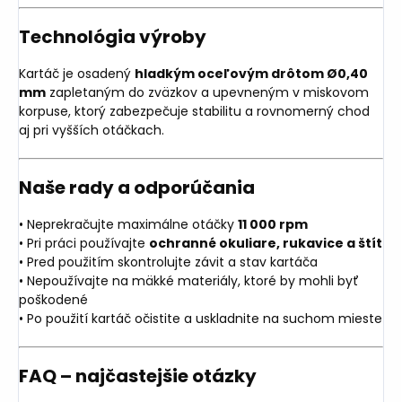
Technológia výroby
Kartáč je osadený
hladkým oceľovým drôtom Ø0,40
mm
zapletaným do zväzkov a upevneným v miskovom
korpuse, ktorý zabezpečuje stabilitu a rovnomerný chod
aj pri vyšších otáčkach.
Naše rady a odporúčania
• Neprekračujte maximálne otáčky
11 000 rpm
• Pri práci používajte
ochranné okuliare, rukavice a štít
• Pred použitím skontrolujte závit a stav kartáča
• Nepoužívajte na mäkké materiály, ktoré by mohli byť
poškodené
• Po použití kartáč očistite a uskladnite na suchom mieste
FAQ – najčastejšie otázky