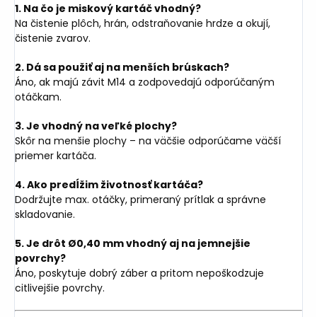
1. Na čo je miskový kartáč vhodný?
Na čistenie plôch, hrán, odstraňovanie hrdze a okují,
čistenie zvarov.
2. Dá sa použiť aj na menších brúskach?
Áno, ak majú závit M14 a zodpovedajú odporúčaným
otáčkam.
3. Je vhodný na veľké plochy?
Skôr na menšie plochy – na väčšie odporúčame väčší
priemer kartáča.
4. Ako predĺžim životnosť kartáča?
Dodržujte max. otáčky, primeraný prítlak a správne
skladovanie.
5. Je drôt Ø0,40 mm vhodný aj na jemnejšie
povrchy?
Áno, poskytuje dobrý záber a pritom nepoškodzuje
citlivejšie povrchy.