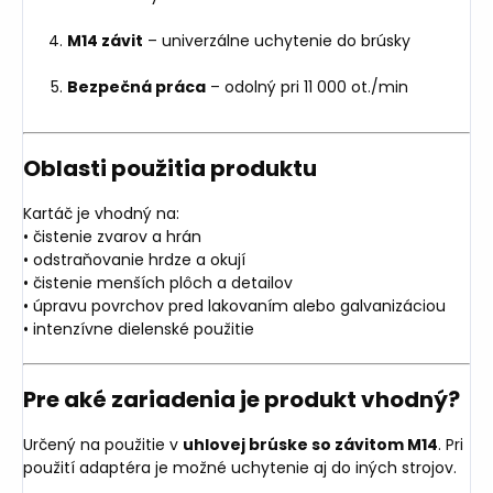
M14 závit
– univerzálne uchytenie do brúsky
Bezpečná práca
– odolný pri 11 000 ot./min
Oblasti použitia produktu
Kartáč je vhodný na:
• čistenie zvarov a hrán
• odstraňovanie hrdze a okují
• čistenie menších plôch a detailov
• úpravu povrchov pred lakovaním alebo galvanizáciou
• intenzívne dielenské použitie
Pre aké zariadenia je produkt vhodný?
Určený na použitie v
uhlovej brúske so závitom M14
. Pri
použití adaptéra je možné uchytenie aj do iných strojov.