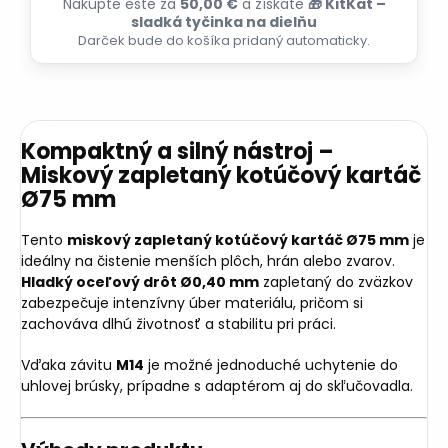
Nakúpte ešte za
50,00 €
a získate
🎁 KitKat –
sladká tyčinka na dielňu
Darček bude do košíka pridaný automaticky.
Kompaktný a silný nástroj –
Miskový zapletaný kotúčový kartáč
Ø75 mm
Tento
miskový zapletaný kotúčový kartáč Ø75 mm
je
ideálny na čistenie menších plôch, hrán alebo zvarov.
Hladký oceľový drôt Ø0,40 mm
zapletaný do zväzkov
zabezpečuje intenzívny úber materiálu, pričom si
zachováva dlhú životnosť a stabilitu pri práci.
Vďaka závitu
M14
je možné jednoduché uchytenie do
uhlovej brúsky, prípadne s adaptérom aj do skľučovadla.