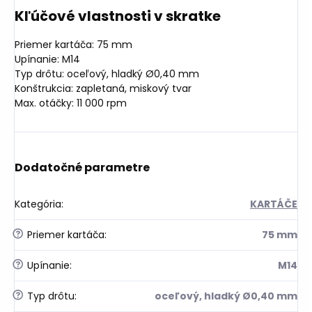
Kľúčové vlastnosti v skratke
Priemer kartáča: 75 mm
Upínanie: M14
Typ drôtu: oceľový, hladký Ø0,40 mm
Konštrukcia: zapletaná, miskový tvar
Max. otáčky: 11 000 rpm
Dodatočné parametre
Kategória
:
KARTÁČE
?
Priemer kartáča
:
75 mm
?
Upínanie
:
M14
?
Typ drôtu
:
oceľový, hladký Ø0,40 mm