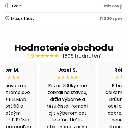
?
Tvar
:
miskový
?
Max. otáčky
:
11 000 rpm
Hodnotenie obchodu
4,9 ★★★★★
| 1896 hodnotení
Róbert H.
Fero B.
★★★★★
★★★★★
Fíbre 80 nás
Výborná cena a
celkom prekvapili.
kvalita. Skúšal som
Brúsime čiernu
viacero obchodov,
ocel a berú fest
ale kotucovo má
dobre, nepália a
fakt dobrý pomer.
nenechávajú
125ky premium
stopu. Čoskoro
inox idú ako do