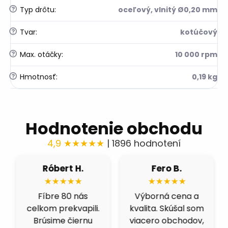
?
Typ drôtu
:
oceľový, vlnitý Ø0,20 mm
?
Tvar
:
kotúčový
?
Max. otáčky
:
10 000 rpm
?
Hmotnosť
:
0,19 kg
Hodnotenie obchodu
4,9 ★★★★★
| 1896 hodnotení
Róbert H.
Fero B.
★★★★★
★★★★★
Fíbre 80 nás
Výborná cena a
celkom prekvapili.
kvalita. Skúšal som
Brúsime čiernu
viacero obchodov,