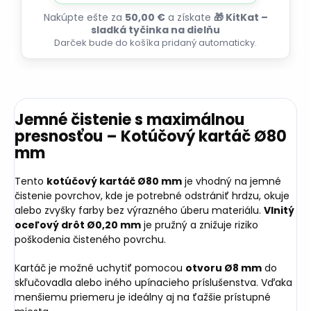
Nakúpte ešte za
50,00 €
a získate
🎁 KitKat –
sladká tyčinka na dielňu
Darček bude do košíka pridaný automaticky.
Jemné čistenie s maximálnou
presnosťou – Kotúčový kartáč Ø80
mm
Tento
kotúčový kartáč Ø80 mm
je vhodný na jemné
čistenie povrchov, kde je potrebné odstrániť hrdzu, okuje
alebo zvyšky farby bez výrazného úberu materiálu.
Vlnitý
oceľový drôt Ø0,20 mm
je pružný a znižuje riziko
poškodenia čisteného povrchu.
Kartáč je možné uchytiť pomocou
otvoru Ø8 mm
do
skľučovadla alebo iného upínacieho príslušenstva. Vďaka
menšiemu priemeru je ideálny aj na ťažšie prístupné