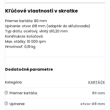
Kľúčové vlastnosti v skratke
Priemer kartáča: 80 mm
Upínanie: otvor Ø8 mm (adaptér do skľučovadla)
Typ drôtu: oceľový, vlnitý Ø0,20 mm
Konštrukcia: kotúčová
Max. otáčky: 10 000 rpm
Hmotnosť: 0,19 kg
Dodatočné parametre
Kategória
:
KARTÁČE
?
Priemer kartáča
:
80 mm
?
Upínanie
:
otvor Ø8 mm