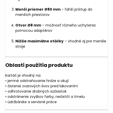
Menší priemer Ø80 mm
– ľahší prístup do
menších priestorov
Otvor Ø8 mm
– možnosť rôzneho uchytenia
pomocou adaptérov
Nižšie maximálne otáčky
– vhodné aj pre menšie
stroje
Oblasti použitia produktu
Kartáč je vhodný na:
• jemné odstraňovanie hrdze a okují
• čistenie zvarových švov pred lakovaním
• odhrotovanie drobných súčiastok
• odstránenie zvyškov farby, nečistôt a tmelu
• údržbárske a servisné práce