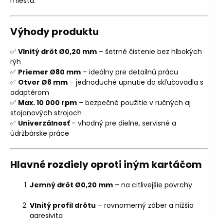
miesta.
Výhody produktu
✅
Vlnitý drôt Ø0,20 mm
– šetrné čistenie bez hlbokých
rýh
✅
Priemer Ø80 mm
– ideálny pre detailnú prácu
✅
Otvor Ø8 mm
– jednoduché upnutie do skľučovadla s
adaptérom
✅
Max. 10 000 rpm
– bezpečné použitie v ručných aj
stojanových strojoch
✅
Univerzálnosť
– vhodný pre dielne, servisné a
údržbárske práce
Hlavné rozdiely oproti iným kartáčom
Jemný drôt Ø0,20 mm
– na citlivejšie povrchy
Vlnitý profil drôtu
– rovnomerný záber a nižšia
agresivita