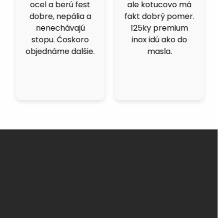
ocel a berú fest
ale kotucovo má
dobre, nepália a
fakt dobrý pomer.
nenechávajú
125ky premium
stopu. Čoskoro
inox idú ako do
objednáme dalšie.
masla.
Z
á
p
ä
t
i
e