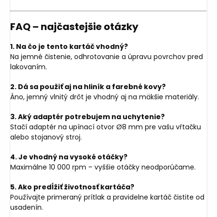
FAQ – najčastejšie otázky
1. Na čo je tento kartáč vhodný?
Na jemné čistenie, odhrotovanie a úpravu povrchov pred
lakovaním.
2. Dá sa použiť aj na hliník a farebné kovy?
Áno, jemný vlnitý drôt je vhodný aj na mäkšie materiály.
3. Aký adaptér potrebujem na uchytenie?
Stačí adaptér na upínací otvor Ø8 mm pre vašu vŕtačku
alebo stojanový stroj.
4. Je vhodný na vysoké otáčky?
Maximálne 10 000 rpm – vyššie otáčky neodporúčame.
5. Ako predĺžiť životnosť kartáča?
Používajte primeraný prítlak a pravidelne kartáč čistite od
usadenín.