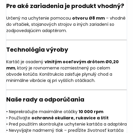
Pre aké zariadenia je produkt vhodný?
Určený na uchytenie pomocou
otvoru Ø8 mm
– vhodné
do vŕtačiek, stojanových strojov a iných zariadení so
zodpovedajúcim adaptérom.
Technológia výroby
Kartáč je osadený
vlnitým oceľovým drôtom Ø0,20
mm
, ktorý je rovnomerne rozmiestnený po celom
obvode kotúča. Konštrukcia zaisťuje plynulý chod a
minimálne vibrácie aj pri vyšších otáčkach.
Naše rady a odporúčania
• Neprekračujte maximálne otáčky
10 000 rpm
• Používajte
ochranné okuliare, rukavice a štít
• Pred použitím skontrolujte uchytenie kartáča a adaptéra
• Nevyvíjajte nadmerný tlak – predĺžite životnosť kartáča