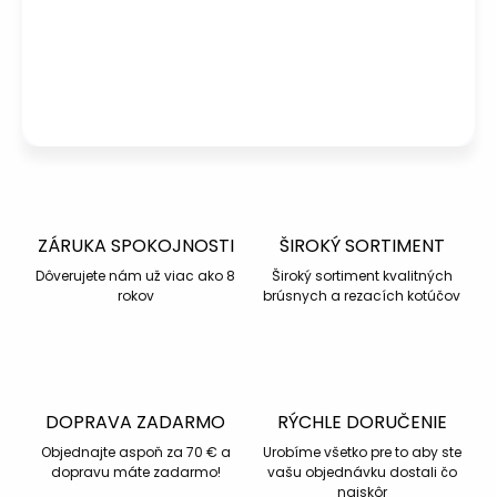
info@kotucovo.sk
+421 940 363 015
Po – Pia: 08:00 – 16:00
Napísať otázku
ZÁRUKA SPOKOJNOSTI
ŠIROKÝ SORTIMENT
Dôverujete nám už viac ako 8
Široký sortiment kvalitných
rokov
brúsnych a rezacích kotúčov
DOPRAVA ZADARMO
RÝCHLE DORUČENIE
Objednajte aspoň za 70 € a
Urobíme všetko pre to aby ste
dopravu máte zadarmo!
vašu objednávku dostali čo
najskôr