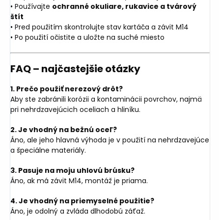
• Používajte
ochranné okuliare, rukavice a tvárový
štít
• Pred použitím skontrolujte stav kartáča a závit M14
• Po použití očistite a uložte na suché miesto
FAQ – najčastejšie otázky
1. Prečo použiť nerezový drôt?
Aby ste zabránili korózii a kontaminácii povrchov, najmä
pri nehrdzavejúcich oceliach a hliníku.
2. Je vhodný na bežnú oceľ?
Áno, ale jeho hlavná výhoda je v použití na nehrdzavejúce
a špeciálne materiály.
3. Pasuje na moju uhlovú brúsku?
Áno, ak má závit M14, montáž je priama.
4. Je vhodný na priemyselné použitie?
Áno, je odolný a zvláda dlhodobú záťaž.