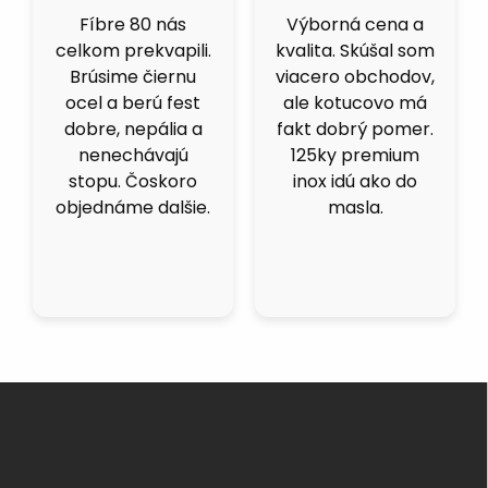
Fíbre 80 nás
Výborná cena a
celkom prekvapili.
kvalita. Skúšal som
Brúsime čiernu
viacero obchodov,
ocel a berú fest
ale kotucovo má
dobre, nepália a
fakt dobrý pomer.
nenechávajú
125ky premium
stopu. Čoskoro
inox idú ako do
objednáme dalšie.
masla.
Z
á
p
ä