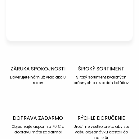
info@kotucovo.sk
+421 940 363 015
Po – Pia: 08:00 – 16:00
Napísať otázku
ZÁRUKA SPOKOJNOSTI
ŠIROKÝ SORTIMENT
Dôverujete nám už viac ako 8
Široký sortiment kvalitných
rokov
brúsnych a rezacích kotúčov
DOPRAVA ZADARMO
RÝCHLE DORUČENIE
Objednajte aspoň za 70 € a
Urobíme všetko pre to aby ste
dopravu máte zadarmo!
vašu objednávku dostali čo
najskôr