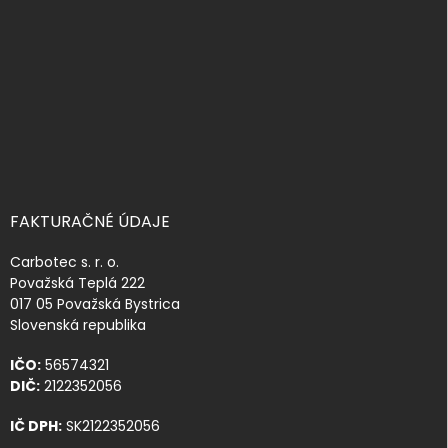
t
i
e
FAKTURAČNÉ ÚDAJE
Carbotec s. r. o.
Považská Teplá 222
017 05 Považská Bystrica
Slovenská republika
IČO:
56574321
DIČ:
2122352056
IČ DPH:
SK2122352056