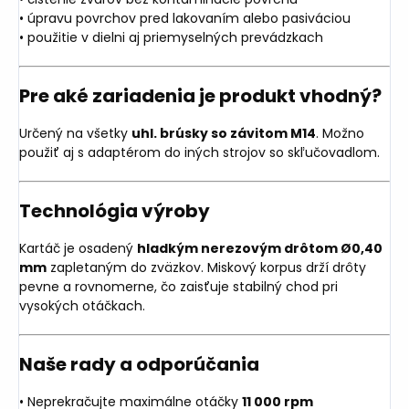
• úpravu povrchov pred lakovaním alebo pasiváciou
• použitie v dielni aj priemyselných prevádzkach
Pre aké zariadenia je produkt vhodný?
Určený na všetky
uhl. brúsky so závitom M14
. Možno
použiť aj s adaptérom do iných strojov so skľučovadlom.
Technológia výroby
Kartáč je osadený
hladkým nerezovým drôtom Ø0,40
mm
zapletaným do zväzkov. Miskový korpus drží drôty
pevne a rovnomerne, čo zaisťuje stabilný chod pri
vysokých otáčkach.
Naše rady a odporúčania
• Neprekračujte maximálne otáčky
11 000 rpm