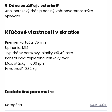
5. Dá sa použiť aj v exteriéri?
Áno, nerezový drôt je odolný voči poveternostným
vplyvom.
Kľúčové vlastnosti v skratke
Priemer kartáča: 75 mm
Upínanie: M14
Typ drôtu: nerezový, hladký Ø0,40 mm
Konštrukcia: zapletaná, miskový tvar
Max. otáčky: 11 000 rpm
Hmotnosť: 0,32 kg
Dodatočné parametre
Kategória
:
KARTÁČE