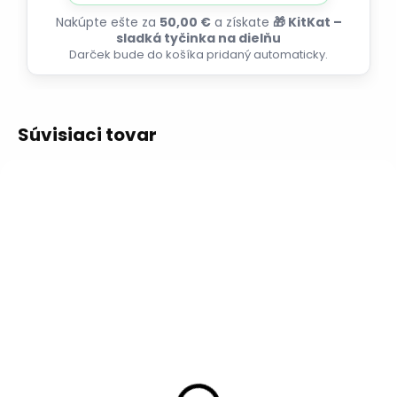
Nakúpte ešte za
50,00 €
a získate
🎁 KitKat –
sladká tyčinka na dielňu
Darček bude do košíka pridaný automaticky.
Súvisiaci tovar
VIAC ZA MENEJ
SKLADOM - EXPEDUJEME
IHNEĎ
Kotučový kartáč ø
120 mm - nerez