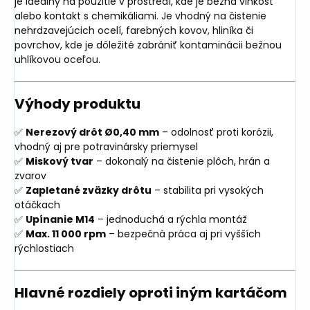
je ideálny na použitie v prostredí, kde je bežná vlhkosť
alebo kontakt s chemikáliami. Je vhodný na čistenie
nehrdzavejúcich ocelí, farebných kovov, hliníka či
povrchov, kde je dôležité zabrániť kontaminácii bežnou
uhlíkovou oceľou.
Výhody produktu
✅
Nerezový drôt Ø0,40 mm
– odolnosť proti korózii,
vhodný aj pre potravinársky priemysel
✅
Miskový tvar
– dokonalý na čistenie plôch, hrán a
zvarov
✅
Zapletané zväzky drôtu
– stabilita pri vysokých
otáčkach
✅
Upínanie M14
– jednoduchá a rýchla montáž
✅
Max. 11 000 rpm
– bezpečná práca aj pri vyšších
rýchlostiach
Hlavné rozdiely oproti iným kartáčom