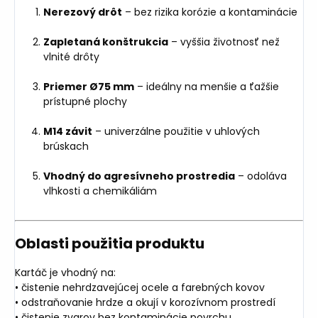
Nerezový drôt
– bez rizika korózie a kontaminácie
Zapletaná konštrukcia
– vyššia životnosť než
vlnité drôty
Priemer Ø75 mm
– ideálny na menšie a ťažšie
prístupné plochy
M14 závit
– univerzálne použitie v uhlových
brúskach
Vhodný do agresívneho prostredia
– odoláva
vlhkosti a chemikáliám
Oblasti použitia produktu
Kartáč je vhodný na:
• čistenie nehrdzavejúcej ocele a farebných kovov
• odstraňovanie hrdze a okují v korozívnom prostredí
• čistenie zvarov bez kontaminácie povrchu