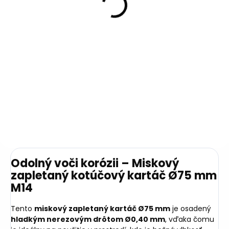
Kotúčový kartáč Ø120 mm s
upínacím otvorom Ø8 mm
osadený vlnitým nerezovým
drôtom Ø0,30 mm je ideálny
na čistenie povrchov v
Do košíka
prostredí, kde je potrebná
odolnosť voči korózii a...
28,81 €
23,42 € bez DPH
Odolný voči korózii – Miskový
zapletaný kotúčový kartáč Ø75 mm
M14
Tento
miskový zapletaný kartáč Ø75 mm
je osadený
hladkým nerezovým drôtom Ø0,40 mm
, vďaka čomu