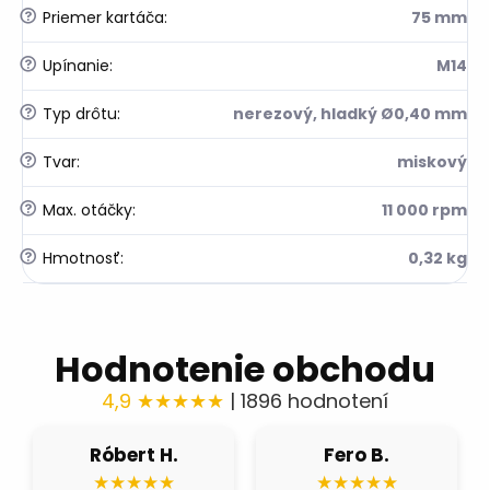
?
Priemer kartáča
:
75 mm
?
Upínanie
:
M14
?
Typ drôtu
:
nerezový, hladký Ø0,40 mm
?
Tvar
:
miskový
?
Max. otáčky
:
11 000 rpm
?
Hmotnosť
:
0,32 kg
Hodnotenie obchodu
4,9 ★★★★★
| 1896 hodnotení
Róbert H.
Fero B.
★★★★★
★★★★★