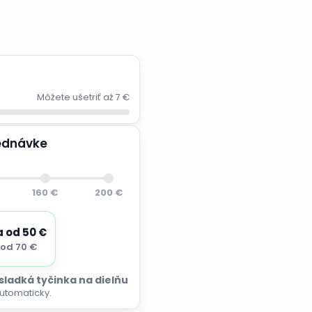
Môžete ušetriť až 7 €
jednávke
160 €
200 €
a od 50 €
od 70 €
 sladká tyčinka na dielňu
utomaticky.