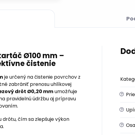
Po
Dod
kartáč Ø100 mm –
ktívne čistenie
mm
je určený na čistenie povrchov z
Kateg
tné zabrániť prenosu uhlíkovej
rezový drôt Ø0,20 mm
umožňuje
?
Pri
na pravidelnú údržbu aj prípravu
kovaním.
?
Upí
 drôtu, čím sa zlepšuje výkon
?
Osa
a.