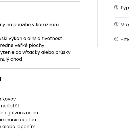
?
Typ
?
lny na použitie v koróznom
Max
šší výkon a dlhšia životnosť
?
Hmo
tredne veľké plochy
ytenie do vŕtačky alebo brúsky
nulý chod
u
ch kovov
 nečistôt
ebo galvanizáciou
aminácie oceľou
m alebo lepením