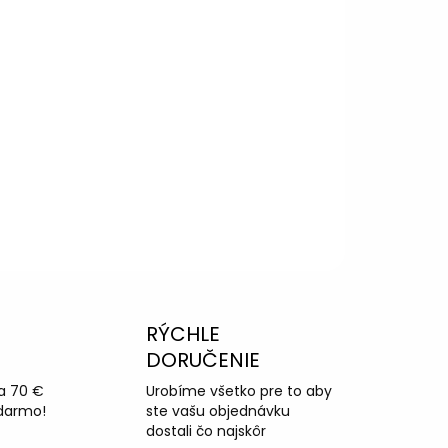
RÝCHLE
DORUČENIE
a 70 €
Urobíme všetko pre to aby
darmo!
ste vašu objednávku
dostali čo najskôr