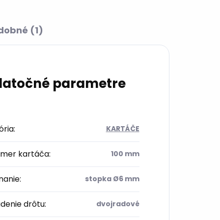
dobné (1)
atočné parametre
ória
:
KARTÁČE
emer kartáča
:
100 mm
nanie
:
stopka Ø6 mm
denie drôtu
:
dvojradové