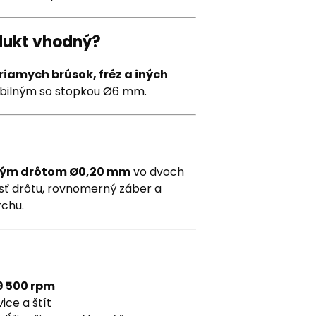
odukt vhodný?
priamych brúsok, fréz a iných
bilným so stopkou Ø6 mm.
vým drôtom Ø0,20 mm
vo dvoch
nosť drôtu, rovnomerný záber a
rchu.
9 500 rpm
ice a štít