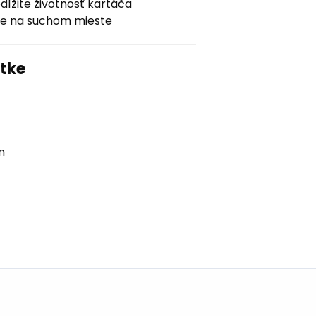
dĺžite životnosť kartáča
ujte na suchom mieste
atke
m