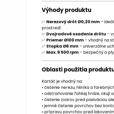
Výhody produktu
✅
Nerezový drôt Ø0,20 mm
– ideá
prostredí
✅
Dvojradové osadenie drôtu
– vy
✅
Priemer Ø100 mm
– vhodný na s
✅
Stopka Ø6 mm
– univerzálne uch
✅
Max. 9 500 rpm
– bezpečný a ply
Oblasti použitia produkt
Kartáč je vhodný na:
• čistenie nerezu, hliníka a farebný
• odstraňovanie ľahkej hrdze, okují a
• čistenie zvarov pred pasiváciou al
• jemné čistenie povrchov bez kont
• prípravu povrchov pred lakovaní