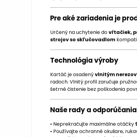
Pre aké zariadenia je pr
Určený na uchytenie do
vŕtačiek, 
strojov so skľučovadlom
kompati
Technológia výroby
Kartáč je osadený
vlnitým nerezo
radoch. Vlnitý profil zaručuje pruž
šetrné čistenie bez poškodenia pov
Naše rady a odporúčania
• Neprekračujte maximálne otáčky
• Používajte ochranné okuliare, rukav