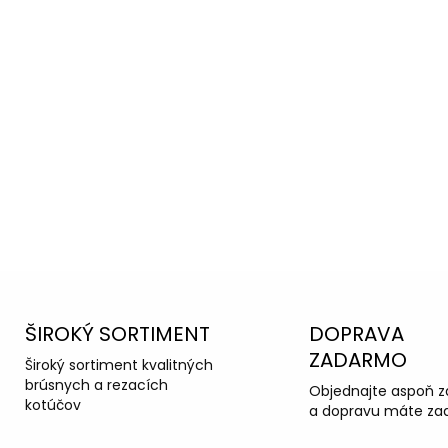
oradiť s
ka podpora
ŠIROKÝ SORTIMENT
DOPRAVA
ZADARMO
Široký sortiment kvalitných
brúsnych a rezacích
Objednajte aspoň z
kotúčov
a dopravu máte za