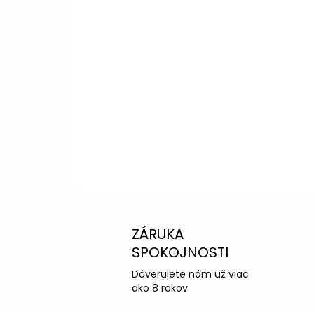
Potrebujete p
výberom?
Peter
– Zákazníc
info@kotucovo.sk
+421 940 363 015
Po – Pia: 08:00 – 16:00
Napísať otázku
ZÁRUKA
SPOKOJNOSTI
Dôverujete nám už viac
ako 8 rokov