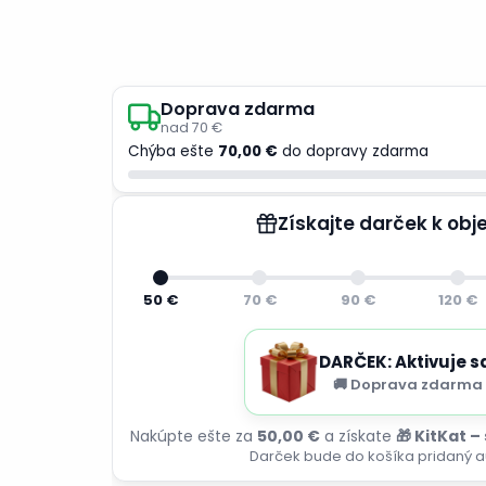
Doprava zdarma
nad 70 €
Chýba ešte
70,00 €
do dopravy zdarma
Získajte darček k ob
50 €
70 €
90 €
120 €
DARČEK: Aktivuje s
🚚 Doprava zdarma 
Nakúpte ešte za
50,00 €
a získate
🎁 KitKat –
Darček bude do košíka pridaný a