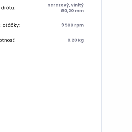
nerezový, vlnitý
 drôtu
:
Ø0,20 mm
. otáčky
:
9 500 rpm
tnosť
:
0,20 kg