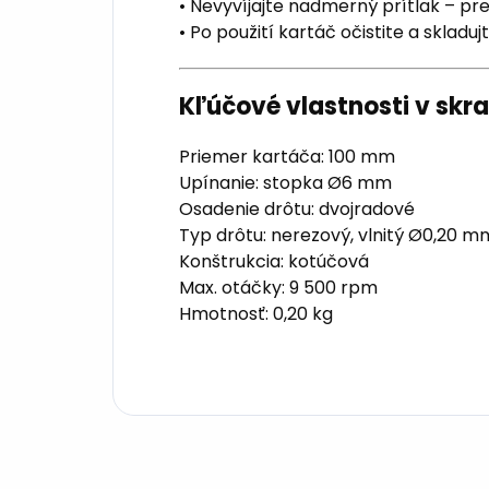
• Nevyvíjajte nadmerný prítlak – pre
• Po použití kartáč očistite a sklad
Kľúčové vlastnosti v skr
Priemer kartáča: 100 mm
Upínanie: stopka Ø6 mm
Osadenie drôtu: dvojradové
Typ drôtu: nerezový, vlnitý Ø0,20 m
Konštrukcia: kotúčová
Max. otáčky: 9 500 rpm
Hmotnosť: 0,20 kg