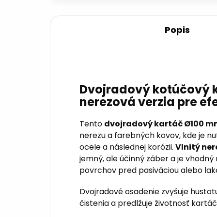
Popis
Dvojradový kotúčový 
nerezová verzia pre efe
Tento
dvojradový kartáč Ø100 
nerezu a farebných kovov, kde je nu
ocele a následnej korózii.
Vlnitý ne
jemný, ale účinný záber a je vhodný 
povrchov pred pasiváciou alebo la
Dvojradové osadenie zvyšuje hustotu
čistenia a predlžuje životnosť kartáč