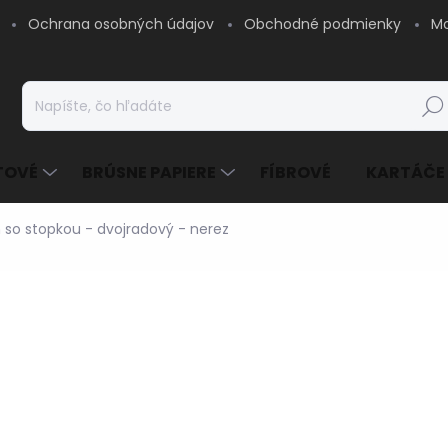
Ochrana osobných údajov
Obchodné podmienky
Mo
Hľad
TOVÉ
BRÚSNE PAPIERE
FÍBROVÉ
KARTÁČE
so stopkou - dvojradový - nerez
11,53 €
/ ks
9,37 € bez DPH
Jednotková
SKLADOM - EXPEDUJE
cena:
MOŽNOSTI DORUČENIA