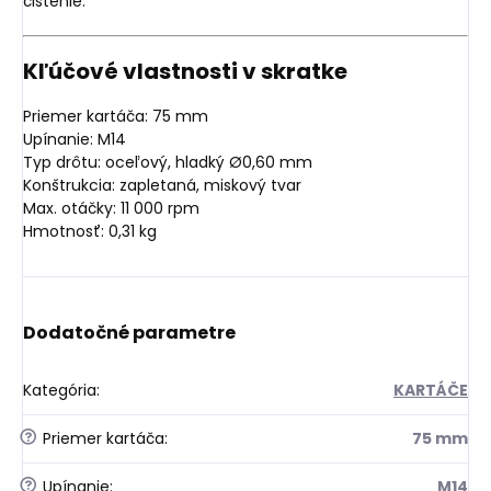
čistenie.
Kľúčové vlastnosti v skratke
Priemer kartáča: 75 mm
Upínanie: M14
Typ drôtu: oceľový, hladký Ø0,60 mm
Konštrukcia: zapletaná, miskový tvar
Max. otáčky: 11 000 rpm
Hmotnosť: 0,31 kg
Dodatočné parametre
Kategória
:
KARTÁČE
?
Priemer kartáča
:
75 mm
?
Upínanie
:
M14