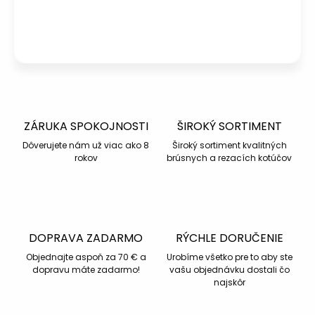
Po – Pia: 08:00 – 16:00
Napísať otázku
ZÁRUKA SPOKOJNOSTI
ŠIROKÝ SORTIMENT
Dôverujete nám už viac ako 8
Široký sortiment kvalitných
rokov
brúsnych a rezacích kotúčov
DOPRAVA ZADARMO
RÝCHLE DORUČENIE
Objednajte aspoň za 70 € a
Urobíme všetko pre to aby ste
dopravu máte zadarmo!
vašu objednávku dostali čo
najskôr