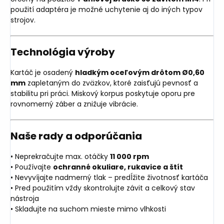
použití adaptéra je možné uchytenie aj do iných typov
strojov.
Technológia výroby
Kartáč je osadený
hladkým oceľovým drôtom Ø0,60
mm
zapletaným do zväzkov, ktoré zaisťujú pevnosť a
stabilitu pri práci. Miskový korpus poskytuje oporu pre
rovnomerný záber a znižuje vibrácie.
Naše rady a odporúčania
• Neprekračujte max. otáčky
11 000 rpm
• Používajte
ochranné okuliare, rukavice a štít
• Nevyvíjajte nadmerný tlak – predĺžite životnosť kartáča
• Pred použitím vždy skontrolujte závit a celkový stav
nástroja
• Skladujte na suchom mieste mimo vlhkosti