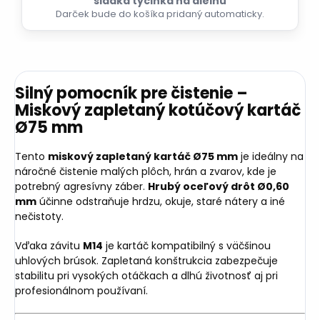
sladká tyčinka na dielňu
Darček bude do košíka pridaný automaticky.
Silný pomocník pre čistenie –
Miskový zapletaný kotúčový kartáč
Ø75 mm
Tento
miskový zapletaný kartáč Ø75 mm
je ideálny na
náročné čistenie malých plôch, hrán a zvarov, kde je
potrebný agresívny záber.
Hrubý oceľový drôt Ø0,60
mm
účinne odstraňuje hrdzu, okuje, staré nátery a iné
nečistoty.
Vďaka závitu
M14
je kartáč kompatibilný s väčšinou
uhlových brúsok. Zapletaná konštrukcia zabezpečuje
stabilitu pri vysokých otáčkach a dlhú životnosť aj pri
profesionálnom používaní.