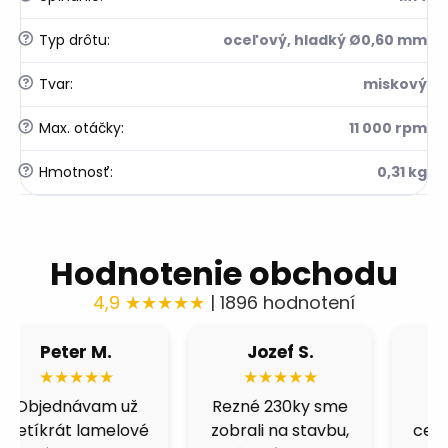
?
Typ drôtu
:
oceľový, hladký Ø0,60 mm
?
Tvar
:
miskový
?
Max. otáčky
:
11 000 rpm
?
Hmotnosť
:
0,31 kg
Hodnotenie obchodu
4,9 ★★★★★
| 1896 hodnotení
Róbert H.
Fero B.
★★★★★
★★★★★
Fíbre 80 nás
Výborná cena a
celkom prekvapili.
kvalita. Skúšal som