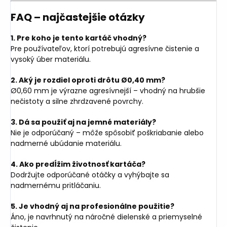
FAQ – najčastejšie otázky
1. Pre koho je tento kartáč vhodný?
Pre používateľov, ktorí potrebujú agresívne čistenie a
vysoký úber materiálu.
2. Aký je rozdiel oproti drôtu Ø0,40 mm?
Ø0,60 mm je výrazne agresívnejší – vhodný na hrubšie
nečistoty a silne zhrdzavené povrchy.
3. Dá sa použiť aj na jemné materiály?
Nie je odporúčaný – môže spôsobiť poškriabanie alebo
nadmerné ubúdanie materiálu.
4. Ako predĺžim životnosť kartáča?
Dodržujte odporúčané otáčky a vyhýbajte sa
nadmernému pritláčaniu.
5. Je vhodný aj na profesionálne použitie?
Áno, je navrhnutý na náročné dielenské a priemyselné