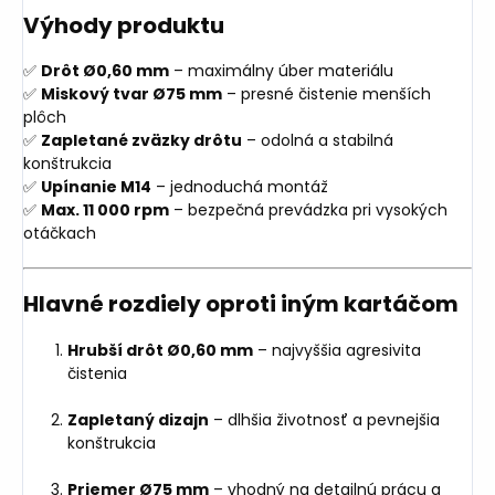
Výhody produktu
✅
Drôt Ø0,60 mm
– maximálny úber materiálu
✅
Miskový tvar Ø75 mm
– presné čistenie menších
plôch
✅
Zapletané zväzky drôtu
– odolná a stabilná
konštrukcia
✅
Upínanie M14
– jednoduchá montáž
✅
Max. 11 000 rpm
– bezpečná prevádzka pri vysokých
otáčkach
Hlavné rozdiely oproti iným kartáčom
Hrubší drôt Ø0,60 mm
– najvyššia agresivita
čistenia
Zapletaný dizajn
– dlhšia životnosť a pevnejšia
konštrukcia
Priemer Ø75 mm
– vhodný na detailnú prácu a