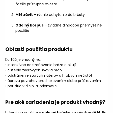
ťažšie prístupné miesta
M14 závit
– rýchle uchytenie do brúsky
Odolný korpus
– zvládne dlhodobé priemyselné
použitie
Oblasti použitia produktu
Kartáč je vhodný na:
• intenzívne odstraňovanie hrdze a okují
• čistenie zvarových švov a hrán
• odstránenie starých náterov a hrubých nečistôt
• úpravu povrchov pred lakovaním alebo práškovaním
• použitie v dielni aj priemysle
Pre aké zariadenia je produkt vhodný?
Určený na použitie v
uhlovej brúske so závitom M14
. Pri