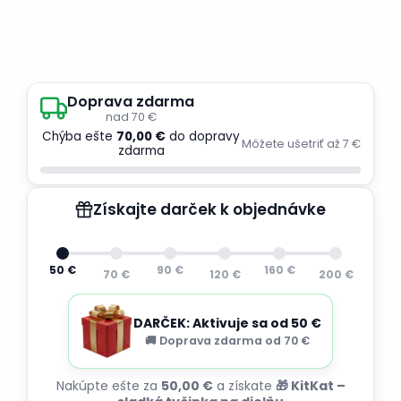
Doprava zdarma
nad 70 €
Chýba ešte
70,00 €
do dopravy
Môžete ušetriť až 7 €
zdarma
Získajte darček k objednávke
50 €
90 €
160 €
70 €
120 €
200 €
DARČEK: Aktivuje sa od 50 €
🚚 Doprava zdarma od 70 €
Nakúpte ešte za
50,00 €
a získate
🎁 KitKat –