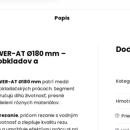
Popis
Dod
WER-AT Ø180 mm –
 obkladov a
Kateg
WER-AT Ø180 mm
patrí medzi
 obkladačských prácach. Segment
učujú dlhú životnosť, presné
Hmotn
delení rôznych materiálov.
rezanie
, pričom rezanie s vodným
?
Pri
otnosť a zlepšuje kvalitu rezu.
e a umožňuje efektívnu prácu aj pri