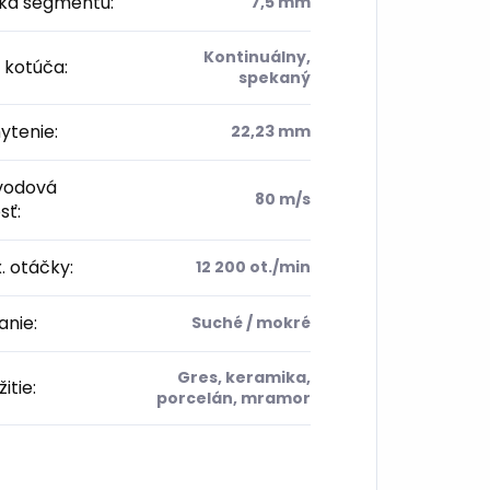
ka segmentu
:
7,5 mm
Kontinuálny,
 kotúča
:
spekaný
ytenie
:
22,23 mm
odová
80 m/s
sť
:
. otáčky
:
12 200 ot./min
anie
:
Suché / mokré
Gres, keramika,
itie
:
porcelán, mramor