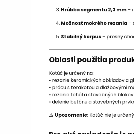
Hrúbka segmentu 2,3 mm
– m
Možnosť mokrého rezania
– 
Stabilný korpus
– presný chod
Oblasti použitia produ
Kotúč je určený na:
• rezanie keramických obkladov a g
• prácu s terakotou a dlažbovými m
• rezanie tehál a stavebných blokov
• delenie betónu a stavebných prvk
⚠️
Upozornenie:
Kotúč nie je určený