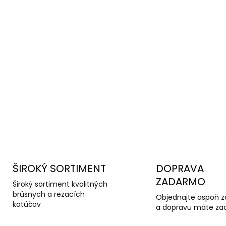
oradiť s
ka podpora
ŠIROKÝ SORTIMENT
DOPRAVA
ZADARMO
Široký sortiment kvalitných
brúsnych a rezacích
Objednajte aspoň z
kotúčov
a dopravu máte za