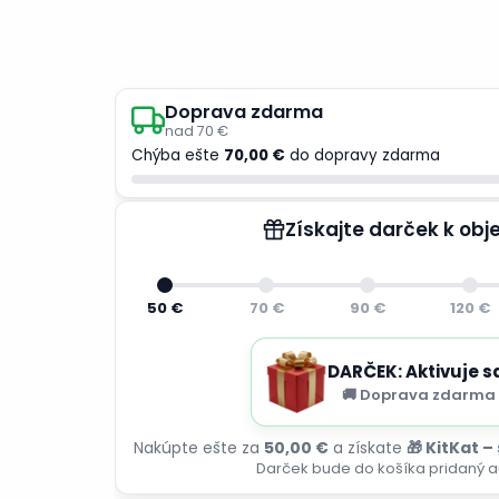
Doprava zdarma
nad 70 €
Chýba ešte
70,00 €
do dopravy zdarma
Získajte darček k ob
50 €
70 €
90 €
120 €
DARČEK: Aktivuje s
🚚 Doprava zdarma 
Nakúpte ešte za
50,00 €
a získate
🎁 KitKat –
Darček bude do košíka pridaný a