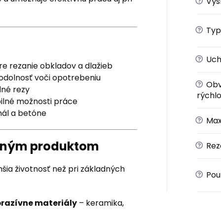
?
Výš
?
Typ
?
Uch
e rezanie obkladov a dlažieb
odolnosť voči opotrebeniu
?
Obv
lné rezy
rýchlo
bilné možnosti práce
hál a betóne
?
Max
i iným produktom
?
Rez
hšia životnosť než pri základných
?
Použ
brazívne materiály
– keramika,