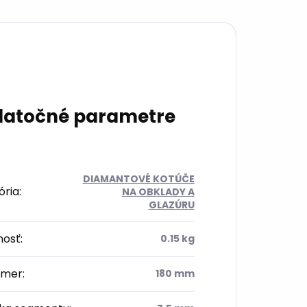
atočné parametre
DIAMANTOVÉ KOTÚČE
ória
:
NA OBKLADY A
GLAZÚRU
osť
:
0.15 kg
emer
:
180 mm