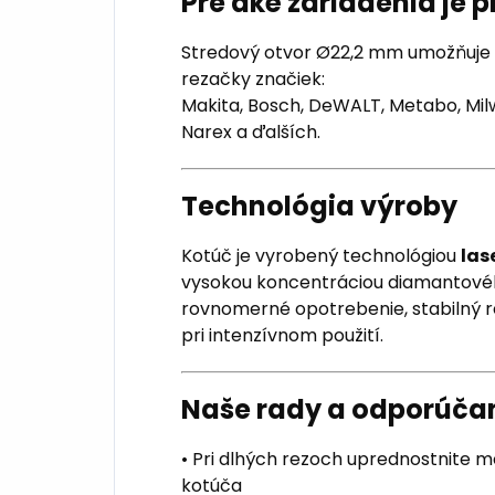
Pre aké zariadenia je 
Stredový otvor Ø22,2 mm umožňuje 
rezačky značiek:
Makita, Bosch, DeWALT, Metabo, Milwa
Narex a ďalších.
Technológia výroby
Kotúč je vyrobený technológiou
las
vysokou koncentráciou diamantovéh
rovnomerné opotrebenie, stabilný re
pri intenzívnom použití.
Naše rady a odporúča
• Pri dlhých rezoch uprednostnite mo
kotúča