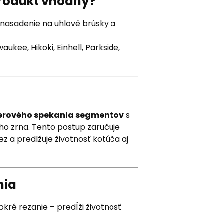
produkt vhodný?
nasadenie na uhlové brúsky a
ukee, Hikoki, Einhell, Parkside,
erového spekania segmentov
s
o zrna. Tento postup zaručuje
z a predlžuje životnosť kotúča aj
nia
kré rezanie – predĺži životnosť