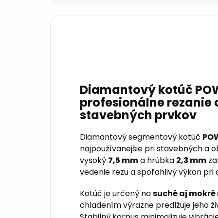
Diamantový kotúč PO
profesionálne rezanie
stavebných prvkov
Diamantový segmentový kotúč
PO
najpoužívanejšie pri stavebných a
vysoký
7,5 mm
a hrúbka
2,3 mm
zar
vedenie rezu a spoľahlivý výkon pri 
Kotúč je určený na
suché aj mokré 
chladením výrazne predlžuje jeho živ
Stabilný korpus minimalizuje vibráci