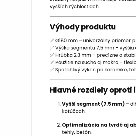
vyšších rýchlostiach.
Výhody produktu
✅ Ø180 mm – univerzálny priemer pr
✅ Výška segmentu 7,5 mm – vyššia 
✅ Hrúbka 2,3 mm – precízne a stabi
✅ Použitie na sucho aj mokro – flexi
✅ Spoľahlivý výkon pri keramike, te
Hlavné rozdiely oprot
Vyšší segment (7,5 mm)
– dl
kotúčoch.
Optimalizácia na tvrdé aj a
tehly, betón.