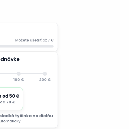
Môžete ušetriť až 7 €
jednávke
160 €
200 €
a od 50 €
od 70 €
 sladká tyčinka na dielňu
utomaticky.