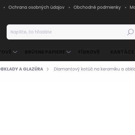
Ochrana osobných údajov
Obchodné podmienky
Mo
Hľad
TOVÉ
BRÚSNE PAPIERE
FÍBROVÉ
KARTÁČE
BKLADY A GLAZÚRA
Diamantový kotúč na keramiku a obkl
6,47 €
/ ks
5,26 € bez DPH
Jednotková
SKLADOM - EXPEDUJE
cena:
MOŽNOSTI DORUČENIA