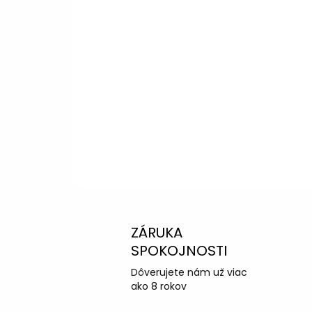
Potrebujete p
výberom?
Peter
– Zákazníc
info@kotucovo.sk
+421 940 363 015
Po – Pia: 08:00 – 16:00
Napísať otázku
ZÁRUKA
SPOKOJNOSTI
Dôverujete nám už viac
ako 8 rokov