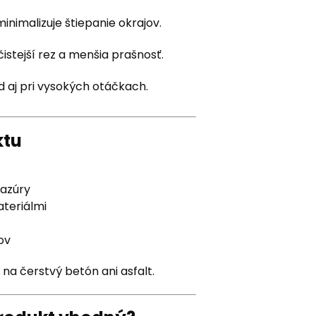
inimalizuje štiepanie okrajov.
čistejší rez a menšia prašnosť.
 aj pri vysokých otáčkach.
ktu
lazúry
ateriálmi
ov
 na čerstvý betón ani asfalt.