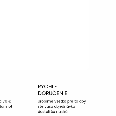
RÝCHLE
DORUČENIE
a 70 €
Urobíme všetko pre to aby
darmo!
ste vašu objednávku
dostali čo najskôr