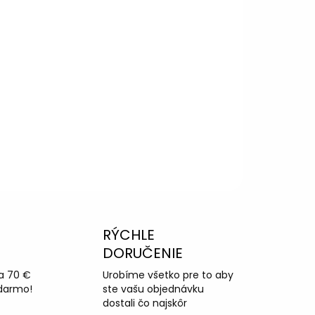
RÝCHLE
DORUČENIE
a 70 €
Urobíme všetko pre to aby
darmo!
ste vašu objednávku
dostali čo najskôr