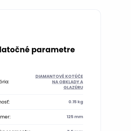
atočné parametre
DIAMANTOVÉ KOTÚČE
ória
:
NA OBKLADY A
GLAZÚRU
osť
:
0.15 kg
emer
:
125 mm