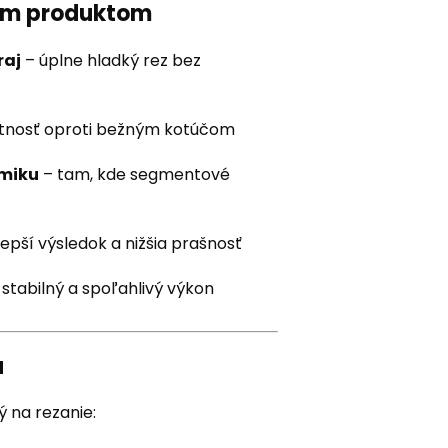
ným produktom
raj
– úplne hladký rez bez
otnosť oproti bežným kotúčom
amiku
– tam, kde segmentové
lepší výsledok a nižšia prašnosť
stabilný a spoľahlivý výkon
u
 na rezanie: