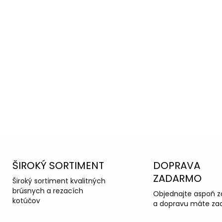
oradiť s
ka podpora
ŠIROKÝ SORTIMENT
DOPRAVA
ZADARMO
Široký sortiment kvalitných
brúsnych a rezacích
Objednajte aspoň z
kotúčov
a dopravu máte za