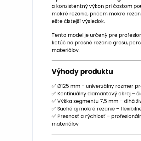
a konzistentný výkon pri častom pou
mokré rezanie, pričom mokré rezani
ešte čistejší výsledok.
Tento model je určený pre profesion
kotúč na presné rezanie gresu, porc
materiálov.
Výhody produktu
✅ Ø125 mm – univerzálny rozmer pr
✅ Kontinuálny diamantový okraj – či
✅ Výška segmentu 7,5 mm – dlhá ži
✅ Suché aj mokré rezanie – flexibilné
✅ Presnosť a rýchlosť – profesioná
materiálov