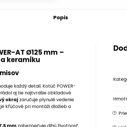
Popis
Dod
WER-AT Ø125 mm –
 a keramiku
omisov
Kateg
hoduje každý detail. Kotúč POWER-
ádol aj tie najtvrdšie obkladové
Hmotn
ý okraj
zaručuje plynulé vedenie
 je kľúčové pri montáži dlažieb a
?
Pri
7,5 mm
zabezpečuje dlhú životnosť