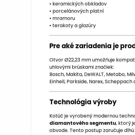
• keramických obkladov
• porcelánových platní
• mramoru
• terakoty a glazúry
Pre aké zariadenia je pr
Otvor Ø22,23 mm umožňuje kompatib
uhlovými brúskami značiek:
Bosch, Makita, DeWALT, Metabo, Milwa
Einhell, Parkside, Narex, Scheppach 
Technológia výroby
Kotúč je vyrobený modernou techn
diamantového segmentu
, ktorý
obvode. Tento postup zaručuje dlhú 