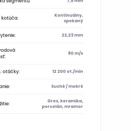
ka segmentu
:
7,5 mm
Kontinuálny,
 kotúča
:
spekaný
ytenie
:
22,23 mm
odová
80 m/s
sť
:
. otáčky
:
12 200 ot./min
anie
:
Suché / mokré
Gres, keramika,
itie
:
porcelán, mramor