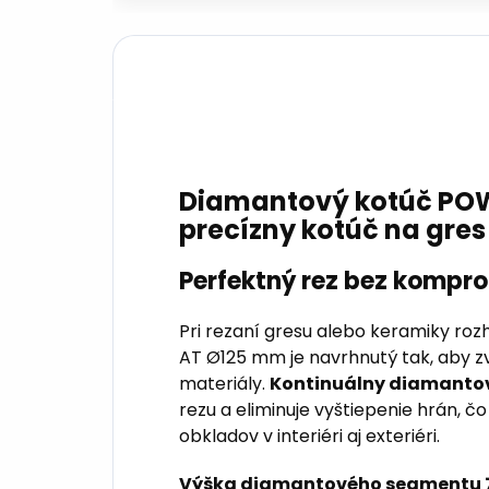
Diamantový kotúč PO
precízny kotúč na gres
Perfektný rez bez kompr
Pri rezaní gresu alebo keramiky roz
AT Ø125 mm je navrhnutý tak, aby zvl
materiály.
Kontinuálny diamantov
rezu a eliminuje vyštiepenie hrán, čo
obkladov v interiéri aj exteriéri.
Výška diamantového segmentu 