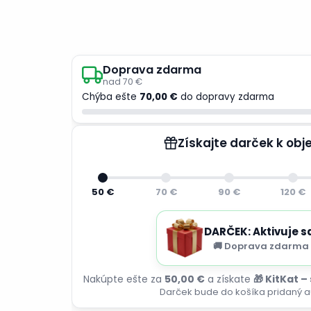
Doprava zdarma
nad 70 €
Chýba ešte
70,00 €
do dopravy zdarma
Získajte darček k ob
50 €
70 €
90 €
120 €
DARČEK: Aktivuje s
🚚 Doprava zdarma 
Nakúpte ešte za
50,00 €
a získate
🎁 KitKat –
Darček bude do košíka pridaný a