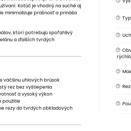
?
Výš
žívaní. Kotúč je vhodný na suché aj
e minimalizuje prašnosť a prináša
?
Typ
álov, ktorí potrebujú spoľahlivý
?
Uch
elánu a ďalších tvrdých
?
Obv
rýchlo
?
Max
e väčšinu uhlových brúsok
?
Rez
stý rez bez vyštiepenia
votnosť a vysoký výkon
 použitie
?
Použ
lne rezy do tvrdých obkladových