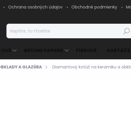
Ochrana osobných údajov
Obchodné podmienky
Mo
Hľad
TOVÉ
BRÚSNE PAPIERE
FÍBROVÉ
KARTÁČE
BKLADY A GLAZÚRA
Diamantový kotúč na keramiku a obkl
2,56 €
/ ks
2,08 € bez DPH
Jednotková
SKLADOM - EXPEDUJE
cena:
MOŽNOSTI DORUČENIA