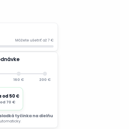
Môžete ušetriť až 7 €
jednávke
160 €
200 €
a od 50 €
od 70 €
 sladká tyčinka na dielňu
utomaticky.