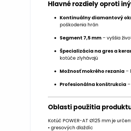
Hlavné rozdiely oproti i
Kontinuálny diamantový ok
poškodenia hrán
Segment 7,5 mm
– vyššia živ
Špecializácia na gres a ker
kotúče zlyhávajú
Možnosť mokrého rezania
– 
Profesionálna konštrukcia
– 
Oblasti použitia produkt
Kotúč POWER-AT Ø125 mm je určený
• gresových dlaždíc