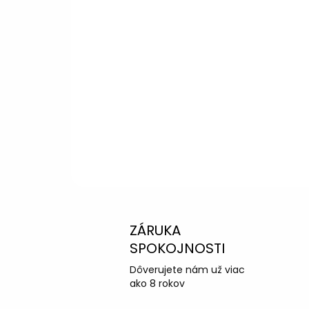
Potrebujete p
výberom?
Peter
– Zákazníc
info@kotucovo.sk
+421 940 363 015
Po – Pia: 08:00 – 16:00
Napísať otázku
ZÁRUKA
SPOKOJNOSTI
Dôverujete nám už viac
ako 8 rokov