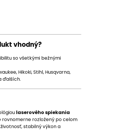
odukt vhodný?
ilitu so všetkými bežnými
ukee, Hikoki, Stihl, Husqvarna,
a ďalších.
ológiou
laserového spiekania
 je rovnomerne rozložený po celom
životnosť, stabilný výkon a