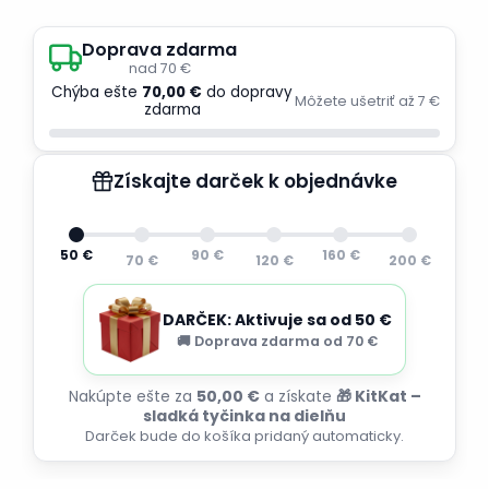
Doprava zdarma
nad 70 €
Chýba ešte
70,00 €
do dopravy
Môžete ušetriť až 7 €
zdarma
Získajte darček k objednávke
50 €
90 €
160 €
70 €
120 €
200 €
DARČEK: Aktivuje sa od 50 €
🚚 Doprava zdarma od 70 €
Nakúpte ešte za
50,00 €
a získate
🎁 KitKat –
sladká tyčinka na dielňu
Darček bude do košíka pridaný automaticky.