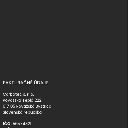
á
p
ä
t
i
e
FAKTURAČNÉ ÚDAJE
Carbotec s. r. o.
Považská Teplá 222
017 05 Považská Bystrica
Slovenská republika
IČO:
56574321