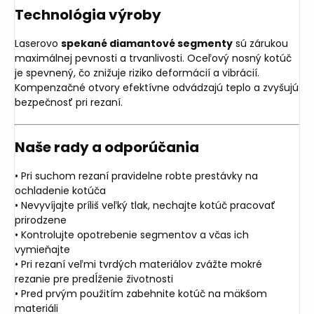
Technológia výroby
Laserovo
spekané diamantové segmenty
sú zárukou
maximálnej pevnosti a trvanlivosti. Oceľový nosný kotúč
je spevnený, čo znižuje riziko deformácií a vibrácií.
Kompenzačné otvory efektívne odvádzajú teplo a zvyšujú
bezpečnosť pri rezaní.
Naše rady a odporúčania
• Pri suchom rezaní pravidelne robte prestávky na
ochladenie kotúča
• Nevyvíjajte príliš veľký tlak, nechajte kotúč pracovať
prirodzene
• Kontrolujte opotrebenie segmentov a včas ich
vymieňajte
• Pri rezaní veľmi tvrdých materiálov zvážte mokré
rezanie pre predĺženie životnosti
• Pred prvým použitím zabehnite kotúč na mäkšom
materiáli