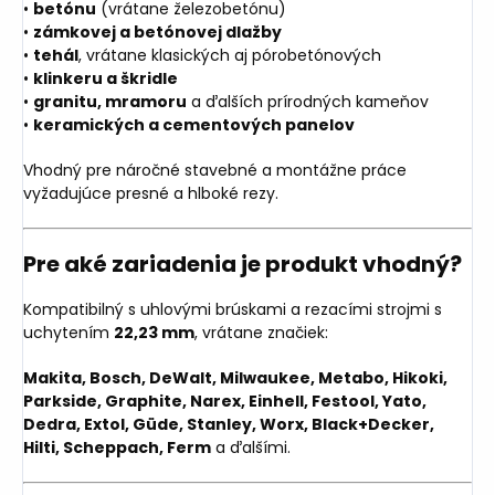
•
betónu
(vrátane železobetónu)
•
zámkovej a betónovej dlažby
•
tehál
, vrátane klasických aj pórobetónových
•
klinkeru a škridle
•
granitu, mramoru
a ďalších prírodných kameňov
•
keramických a cementových panelov
Vhodný pre náročné stavebné a montážne práce
vyžadujúce presné a hlboké rezy.
Pre aké zariadenia je produkt vhodný?
Kompatibilný s uhlovými brúskami a rezacími strojmi s
uchytením
22,23 mm
, vrátane značiek:
Makita, Bosch, DeWalt, Milwaukee, Metabo, Hikoki,
Parkside, Graphite, Narex, Einhell, Festool, Yato,
Dedra, Extol, Güde, Stanley, Worx, Black+Decker,
Hilti, Scheppach, Ferm
a ďalšími.