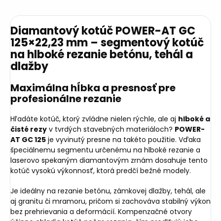
Diamantový kotúč POWER-AT GC
125×22,23 mm – segmentový kotúč
na hlboké rezanie betónu, tehál a
dlažby
Maximálna hĺbka a presnosť pre
profesionálne rezanie
Hľadáte kotúč, ktorý zvládne nielen rýchle, ale aj
hlboké a
čisté rezy
v tvrdých stavebných materiáloch?
POWER-
AT GC 125
je vyvinutý presne na takéto použitie. Vďaka
špeciálnemu segmentu určenému na hlboké rezanie a
laserovo spekaným diamantovým zrnám dosahuje tento
kotúč vysokú výkonnosť, ktorá predčí bežné modely.
Je ideálny na rezanie betónu, zámkovej dlažby, tehál, ale
aj granitu či mramoru, pričom si zachováva stabilný výkon
bez prehrievania a deformácií. Kompenzačné otvory