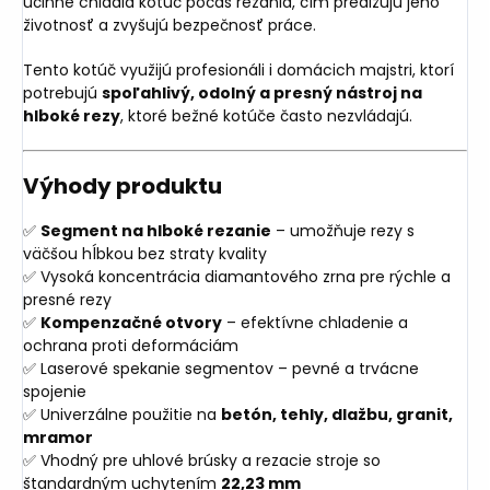
účinne chladia kotúč počas rezania, čím predlžujú jeho
životnosť a zvyšujú bezpečnosť práce.
Tento kotúč využijú profesionáli i domácich majstri, ktorí
potrebujú
spoľahlivý, odolný a presný nástroj na
hlboké rezy
, ktoré bežné kotúče často nezvládajú.
Výhody produktu
✅
Segment na hlboké rezanie
– umožňuje rezy s
väčšou hĺbkou bez straty kvality
✅ Vysoká koncentrácia diamantového zrna pre rýchle a
presné rezy
✅
Kompenzačné otvory
– efektívne chladenie a
ochrana proti deformáciám
✅ Laserové spekanie segmentov – pevné a trvácne
spojenie
✅ Univerzálne použitie na
betón, tehly, dlažbu, granit,
mramor
✅ Vhodný pre uhlové brúsky a rezacie stroje so
štandardným uchytením
22,23 mm