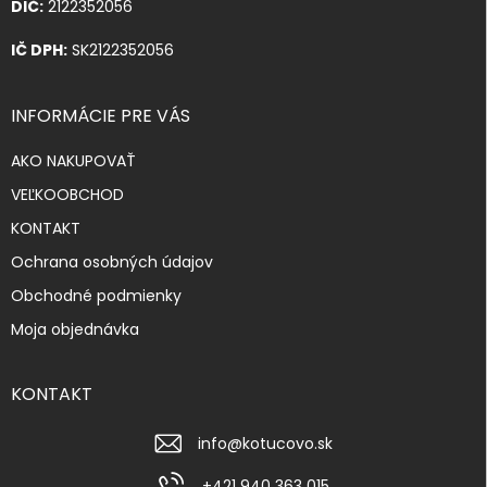
DIČ:
2122352056
IČ DPH:
SK2122352056
INFORMÁCIE PRE VÁS
AKO NAKUPOVAŤ
VEĽKOOBCHOD
KONTAKT
Ochrana osobných údajov
Obchodné podmienky
Moja objednávka
KONTAKT
info
@
kotucovo.sk
+421 940 363 015