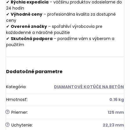
✔
Rýchla expedícia
– väčšinu produktov odosielame do
24 hodín
✔
Výhodné ceny
– profesionálna kvalita za dostupné
ceny
✔
Overené značky
– spoľahliví výrobcovia pre
každodenné a náročné použitie
✔
Skutočná podpora
– poradíme vám s výberom a
použitím
Dodatočné parametre
Kategória
:
DIAMANTOVÉ KOTÚČE NA BETÓN
Hmotnosť
:
0.16 kg
?
Priemer
:
125 mm
?
Uchytenie
:
22,23 mm