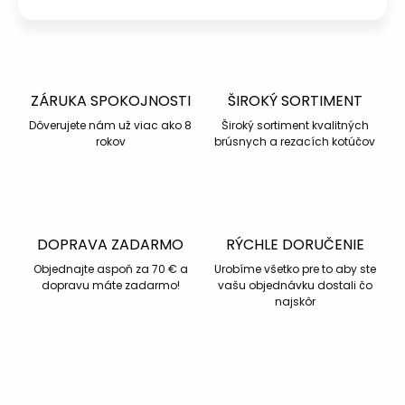
ZÁRUKA SPOKOJNOSTI
ŠIROKÝ SORTIMENT
Dôverujete nám už viac ako 8
Široký sortiment kvalitných
rokov
brúsnych a rezacích kotúčov
DOPRAVA ZADARMO
RÝCHLE DORUČENIE
Objednajte aspoň za 70 € a
Urobíme všetko pre to aby ste
dopravu máte zadarmo!
vašu objednávku dostali čo
najskôr