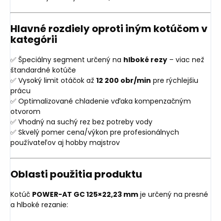
Hlavné rozdiely oproti iným kotúčom v
kategórii
✅ Špeciálny segment určený na
hlboké rezy
– viac než
štandardné kotúče
✅ Vysoký limit otáčok až
12 200 obr/min
pre rýchlejšiu
prácu
✅ Optimalizované chladenie vďaka kompenzačným
otvorom
✅ Vhodný na suchý rez bez potreby vody
✅ Skvelý pomer cena/výkon pre profesionálnych
používateľov aj hobby majstrov
Oblasti použitia produktu
Kotúč
POWER-AT GC 125×22,23 mm
je určený na presné
a hlboké rezanie: