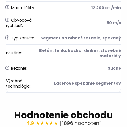
?
Max. otáčky
:
12 200 ot./min
?
Obvodová
80 m/s
rýchlosť
:
?
Typ kotúča
:
Segment na hlboké rezanie, spekaný
Betón, tehla, kocka, klinker, stavebné
Použitie
:
materiály
?
Rezanie
:
Suché
Výrobná
Laserové spekanie segmentov
technológia
:
Hodnotenie obchodu
4,9 ★★★★★
| 1896 hodnotení