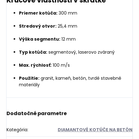
Kľúčové vlastnosti v skratke
Priemer kotúča:
300 mm
Stredový otvor:
25,4 mm
Výška segmentu:
12 mm
Typ kotúča:
segmentový, laserovo zváraný
Max. rýchlosť:
100 m/s
Použitie:
granit, kameň, betón, tvrdé stavebné
materiály
Dodatočné parametre
Kategória
:
DIAMANTOVÉ KOTÚČE NA BETÓN