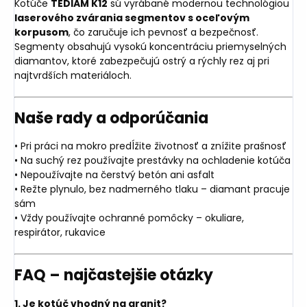
Kotúče
TEDIAM K12
sú vyrábané modernou technológiou
laserového zvárania segmentov s oceľovým
korpusom
, čo zaručuje ich pevnosť a bezpečnosť.
Segmenty obsahujú vysokú koncentráciu priemyselných
diamantov, ktoré zabezpečujú ostrý a rýchly rez aj pri
najtvrdších materiáloch.
Naše rady a odporúčania
• Pri práci na mokro predĺžite životnosť a znížite prašnosť
• Na suchý rez používajte prestávky na ochladenie kotúča
• Nepoužívajte na čerstvý betón ani asfalt
• Režte plynulo, bez nadmerného tlaku – diamant pracuje
sám
• Vždy používajte ochranné pomôcky – okuliare,
respirátor, rukavice
FAQ – najčastejšie otázky
1. Je kotúč vhodný na granit?