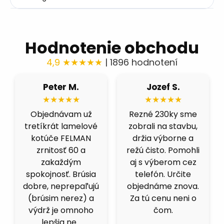
Hodnotenie obchodu
4,9 ★★★★★
| 1896 hodnotení
Róbert H.
Fero B.
★★★★★
★★★★★
Fíbre 80 nás
Výborná cena a
celkom prekvapili.
kvalita. Skúšal som
Brúsime čiernu
viacero obchodov,
ocel a berú fest
ale kotucovo má
dobre, nepália a
fakt dobrý pomer.
nenechávajú
125ky premium
stopu. Čoskoro
inox idú ako do
objednáme dalšie.
masla.