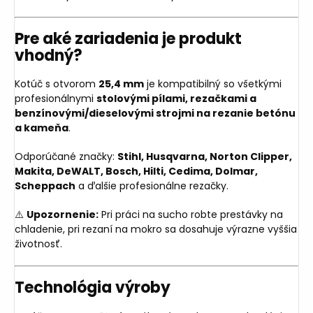
Pre aké zariadenia je produkt
vhodný?
Kotúč s otvorom
25,4 mm
je kompatibilný so všetkými
profesionálnymi
stolovými pílami, rezačkami a
benzínovými/dieselovými strojmi na rezanie betónu
a kameňa
.
Odporúčané značky:
Stihl, Husqvarna, Norton Clipper,
Makita, DeWALT, Bosch, Hilti, Cedima, Dolmar,
Scheppach
a ďalšie profesionálne rezačky.
⚠️
Upozornenie:
Pri práci na sucho robte prestávky na
chladenie, pri rezaní na mokro sa dosahuje výrazne vyššia
životnosť.
Technológia výroby