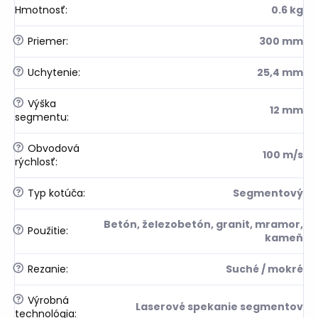
Hmotnosť
:
0.6 kg
?
Priemer
:
300 mm
?
Uchytenie
:
25,4 mm
?
Výška
12 mm
segmentu
:
?
Obvodová
100 m/s
rýchlosť
:
?
Typ kotúča
:
Segmentový
Betón, železobetón, granit, mramor,
?
Použitie
:
kameň
?
Rezanie
:
Suché / mokré
?
Výrobná
Laserové spekanie segmentov
technológia
: