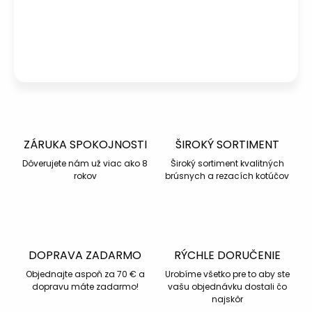
+421 940 363 015
Po – Pia: 08:00 – 16:00
Napísať otázku
ZÁRUKA SPOKOJNOSTI
ŠIROKÝ SORTIMENT
Dôverujete nám už viac ako 8
Široký sortiment kvalitných
rokov
brúsnych a rezacích kotúčov
DOPRAVA ZADARMO
RÝCHLE DORUČENIE
Objednajte aspoň za 70 € a
Urobíme všetko pre to aby ste
dopravu máte zadarmo!
vašu objednávku dostali čo
najskôr