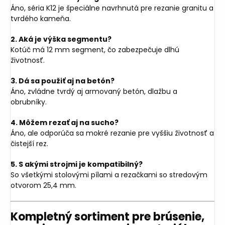
Áno, séria K12 je špeciálne navrhnutá pre rezanie granitu a
tvrdého kameňa.
2. Aká je výška segmentu?
Kotúč má 12 mm segment, čo zabezpečuje dlhú
životnosť.
3. Dá sa použiť aj na betón?
Áno, zvládne tvrdý aj armovaný betón, dlažbu a
obrubníky.
4. Môžem rezať aj na sucho?
Áno, ale odporúča sa mokré rezanie pre vyššiu životnosť a
čistejší rez.
5. S akými strojmi je kompatibilný?
So všetkými stolovými pílami a rezačkami so stredovým
otvorom 25,4 mm.
Kompletný sortiment pre brúsenie,