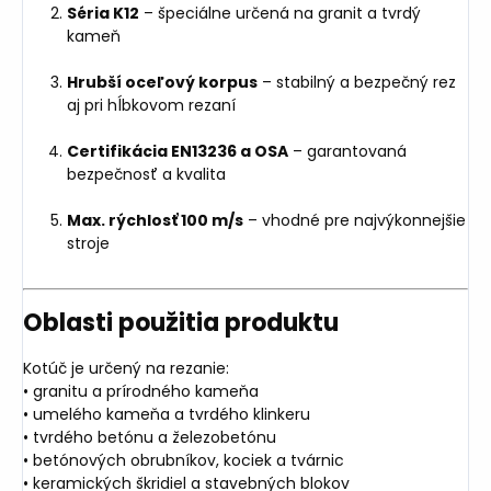
Séria K12
– špeciálne určená na granit a tvrdý
kameň
Hrubší oceľový korpus
– stabilný a bezpečný rez
aj pri hĺbkovom rezaní
Certifikácia EN13236 a OSA
– garantovaná
bezpečnosť a kvalita
Max. rýchlosť 100 m/s
– vhodné pre najvýkonnejšie
stroje
Oblasti použitia produktu
Kotúč je určený na rezanie:
• granitu a prírodného kameňa
• umelého kameňa a tvrdého klinkeru
• tvrdého betónu a železobetónu
• betónových obrubníkov, kociek a tvárnic
• keramických škridiel a stavebných blokov