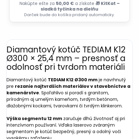
Nakúpte ešte za
50,00 €
a získate
🎁 KitKat –
sladká tyčinka na dielňu
Darček bude do košíka pridaný automaticky.
Diamantový kotúč TEDIAM K12
Ø300 × 25,4 mm – presnosť a
odolnosť pri tvrdom materiáli
Diamantový kotúč
TEDIAM K12 Ø300 mm
je navrhnutý
pre
rezanie najtvrdších materiálov v stavebníctve a
kamenárstve
. Spoľahlivo si poradí s granitom,
prírodným aj umelým kameňom, tvrdým betónom,
dlažobnými kockami, tvarovkami či tvrdým klinkerom.
Výška segmentu 12 mm
zaručuje dlhú životnosť aj pri
intenzívnom používaní. Vďaka laserovo zváraným
segmentom je kotúč bezpečný, presný a odolný voči
vysokému zaťaženiu.