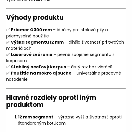
Výhody produktu
✅
Priemer Ø300 mm
– ideálny pre stolové píly a
priemyselné použitie
✅
Výška segmentu 12 mm
– dlhšia životnosť pri tvrdých
materiáloch
✅
Laserové zváranie
– pevné spojenie segmentu s
korpusom
✅
Stabilný oceľový korpus
– čistý rez bez vibrácií
✅
Použitie na mokro aj sucho
– univerzálne pracovné
nasadenie
Hlavné rozdiely oproti iným
produktom
12 mm segment
– výrazne vyššia životnosť oproti
štandardným kotúčom