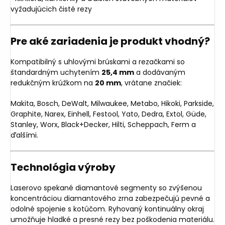
vyžadujúcich čisté rezy
Pre aké zariadenia je produkt vhodný?
Kompatibilný s uhlovými brúskami a rezačkami so
štandardným uchytením
25,4 mm
a dodávaným
redukčným krúžkom na
20 mm
, vrátane značiek:
Makita, Bosch, DeWalt, Milwaukee, Metabo, Hikoki, Parkside,
Graphite, Narex, Einhell, Festool, Yato, Dedra, Extol, Güde,
Stanley, Worx, Black+Decker, Hilti, Scheppach, Ferm a
ďalšími.
Technológia výroby
Laserovo spekané diamantové segmenty so zvýšenou
koncentráciou diamantového zrna zabezpečujú pevné a
odolné spojenie s kotúčom. Ryhovaný kontinuálny okraj
umožňuje hladké a presné rezy bez poškodenia materiálu.