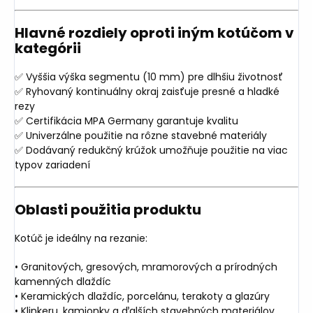
Hlavné rozdiely oproti iným kotúčom v
kategórii
✅ Vyššia výška segmentu (10 mm) pre dlhšiu životnosť
✅ Ryhovaný kontinuálny okraj zaisťuje presné a hladké
rezy
✅ Certifikácia MPA Germany garantuje kvalitu
✅ Univerzálne použitie na rôzne stavebné materiály
✅ Dodávaný redukčný krúžok umožňuje použitie na viac
typov zariadení
Oblasti použitia produktu
Kotúč je ideálny na rezanie:
• Granitových, gresových, mramorových a prírodných
kamenných dlaždíc
• Keramických dlaždíc, porcelánu, terakoty a glazúry
• Klinkeru, kamionky a ďalších stavebných materiálov