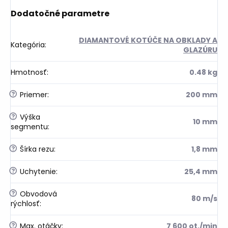
Dodatočné parametre
DIAMANTOVÉ KOTÚČE NA OBKLADY A
Kategória
:
GLAZÚRU
Hmotnosť
:
0.48 kg
?
Priemer
:
200 mm
?
Výška
10 mm
segmentu
:
?
Šírka rezu
:
1,8 mm
?
Uchytenie
:
25,4 mm
?
Obvodová
80 m/s
rýchlosť
:
?
Max. otáčky
:
7 600 ot./min