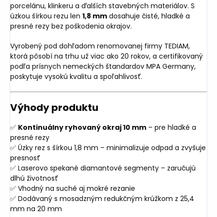
porcelánu, klinkeru a ďalších stavebných materiálov. S
úzkou šírkou rezu len
1,8 mm
dosahuje čisté, hladké a
presné rezy bez poškodenia okrajov.
Vyrobený pod dohľadom renomovanej firmy TEDIAM,
ktorá pôsobí na trhu už viac ako 20 rokov, a certifikovaný
podľa prísnych nemeckých štandardov MPA Germany,
poskytuje vysokú kvalitu a spoľahlivosť.
Výhody produktu
✅
Kontinuálny ryhovaný okraj 10 mm
– pre hladké a
presné rezy
✅ Úzky rez s šírkou 1,8 mm – minimalizuje odpad a zvyšuje
presnosť
✅ Laserovo spekané diamantové segmenty – zaručujú
dlhú životnosť
✅ Vhodný na suché aj mokré rezanie
✅ Dodávaný s mosadzným redukčným krúžkom z 25,4
mm na 20 mm