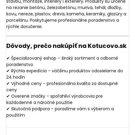
stavbu, montáže, interiéry i exteriéry. Produkty sú určené
na rezanie betónu, železobetónu, muriva, tehál, dlažby,
kovu, nereze, plastov, dreva, kameňa, keramiky, glazúry a
porcelánu. Poskytujeme profesionálne poradenstvo a
rýchle doručenie.
Dôvody, prečo nakúpiť na Kotucovo.sk
✔ Špecializovaný eshop – široký sortiment a odborné
poradenstvo
✔ Rýchla expedícia – väčšinu produktov odosielame do
24 hodín
✔ Výhodné ceny – profesionálna kvalita za dostupné
ceny
✔ Overené značky – spoľahliví výrobcovia pre
každodenné a náročné použitie
✔ Skutočná podpora – poradíme vám s výberom a
použitím