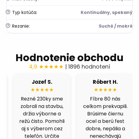
?
Typ kotúča
:
Kontinuálny, spekaný
?
Rezanie
:
Suché / mokré
Hodnotenie obchodu
4,9 ★★★★★
| 1896 hodnotení
Róbert H.
Fero B.
★★★★★
★★★★★
Fíbre 80 nás
Výborná cena a
celkom prekvapili.
kvalita. Skúšal som
Brúsime čiernu
viacero obchodov,
ocel a berú fest
ale kotucovo má
dobre, nepália a
fakt dobrý pomer.
nenechávajú
125ky premium