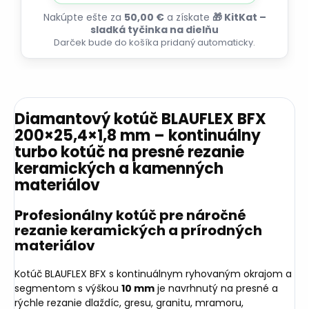
Nakúpte ešte za
50,00 €
a získate
🎁 KitKat –
sladká tyčinka na dielňu
Darček bude do košíka pridaný automaticky.
Diamantový kotúč BLAUFLEX BFX
200×25,4×1,8 mm – kontinuálny
turbo kotúč na presné rezanie
keramických a kamenných
materiálov
Profesionálny kotúč pre náročné
rezanie keramických a prírodných
materiálov
Kotúč BLAUFLEX BFX s kontinuálnym ryhovaným okrajom a
segmentom s výškou
10 mm
je navrhnutý na presné a
rýchle rezanie dlaždíc, gresu, granitu, mramoru,