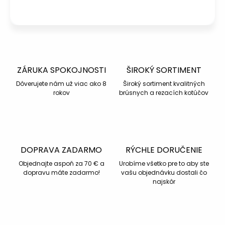
Napísať otázku
ZÁRUKA SPOKOJNOSTI
ŠIROKÝ SORTIMENT
Dôverujete nám už viac ako 8
Široký sortiment kvalitných
rokov
brúsnych a rezacích kotúčov
DOPRAVA ZADARMO
RÝCHLE DORUČENIE
Objednajte aspoň za 70 € a
Urobíme všetko pre to aby ste
dopravu máte zadarmo!
vašu objednávku dostali čo
najskôr