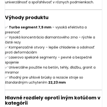
univerzálnosť a spoľahlivosť v rôznych podmienkach.
Výhody produktu
✅
Turbo segment 7,5 mm
– vysoká efektivita a
presnosť
✅ Vysoká koncentrácia diamantového zrna – rýchle a
čisté rezy
✅ Kompenzačné otvory – lepšie chladenie a odolnosť
proti deformáciám
✅ Laserovo spekané segmenty – pevné a bezpečné
spojenie
✅ Univerzálne použitie na betón, tehly, dlažbu, granit a
mramor
✅ Vhodný pre uhlové brúsky a rezacie stroje so
štandardným uchytením
22,23 mm
Hlavné rozdiely oproti iným kotúčom v
kategórii