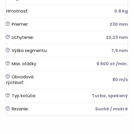
Hmotnosť
:
0.6 kg
?
Priemer
:
230 mm
?
Uchytenie
:
22,23 mm
?
Výška segmentu
:
7,5 mm
?
Max. otáčky
:
6 600 ot./min.
?
Obvodová
80 m/s
rýchlosť
:
?
Typ kotúča
:
Turbo, spekaný
?
Rezanie
:
Suché / mokré