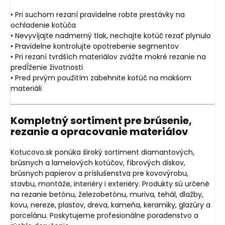
• Pri suchom rezaní pravidelne robte prestávky na
ochladenie kotúča
• Nevyvíjajte nadmerný tlak, nechajte kotúč rezať plynulo
• Pravidelne kontrolujte opotrebenie segmentov
• Pri rezaní tvrdších materiálov zvážte mokré rezanie na
predĺženie životnosti
• Pred prvým použitím zabehnite kotúč na mäkšom
materiáli
Kompletný sortiment pre brúsenie,
rezanie a opracovanie materiálov
Kotucovo.sk ponúka široký sortiment diamantových,
brúsnych a lamelových kotúčov, fíbrových diskov,
brúsnych papierov a príslušenstva pre kovovýrobu,
stavbu, montáže, interiéry i exteriéry. Produkty sú určené
na rezanie betónu, železobetónu, muriva, tehál, dlažby,
kovu, nereze, plastov, dreva, kameňa, keramiky, glazúry a
porcelánu. Poskytujeme profesionálne poradenstvo a