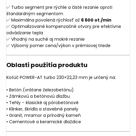
✅ Turbo segment pre rýchle a čisté rezanie oproti
štandardným segmentom
✅ Maximálna povolená rýchlosť až
6 600 ot./min
✅ Optimalizované kompenzačné otvory pre efektívne
odvádzanie tepla
✅ Vhodný na suché aj mokré rezanie
✅ Výborný pomer cena/výkon v prémiovej triede
Oblasti použitia produktu
Kotúč POWER-AT turbo 230×22,23 mm je určený na:
• Betón (vrátane železobetónu)
• Zámkovú a betónovú dlažbu
• Tehly – klasické aj pórobetónové
• Klinker, škridla a stavebné panely
• Granit, mramor a prírodný kameň
• Cementové a keramické dlaždice