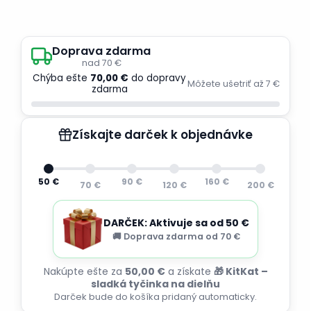
Doprava zdarma
nad 70 €
Chýba ešte
70,00 €
do dopravy
Môžete ušetriť až 7 €
zdarma
Získajte darček k objednávke
50 €
90 €
160 €
70 €
120 €
200 €
DARČEK: Aktivuje sa od 50 €
🚚 Doprava zdarma od 70 €
Nakúpte ešte za
50,00 €
a získate
🎁 KitKat –
sladká tyčinka na dielňu
Darček bude do košíka pridaný automaticky.