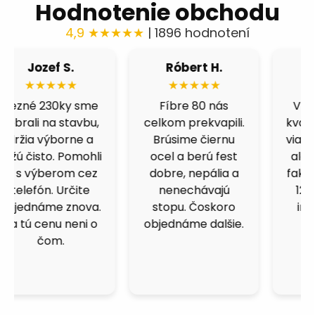
Hodnotenie obchodu
4,9 ★★★★★
| 1896 hodnotení
Róbert H.
Fero B.
★★★★★
★★★★★
Fíbre 80 nás
Výborná cena a
celkom prekvapili.
kvalita. Skúšal som
Brúsime čiernu
viacero obchodov,
ocel a berú fest
ale kotucovo má
dobre, nepália a
fakt dobrý pomer.
nenechávajú
125ky premium
stopu. Čoskoro
inox idú ako do
objednáme dalšie.
masla.