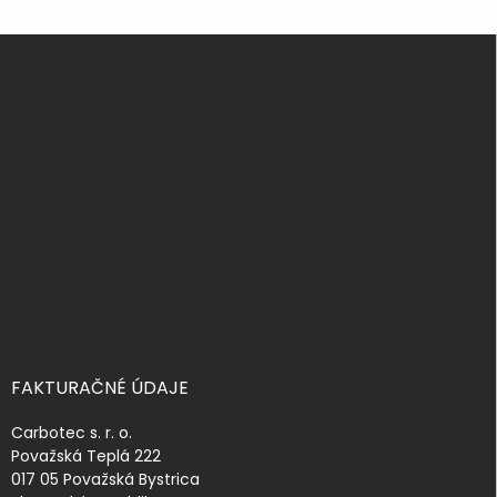
Z
á
p
ä
t
i
e
FAKTURAČNÉ ÚDAJE
Carbotec s. r. o.
Považská Teplá 222
017 05 Považská Bystrica