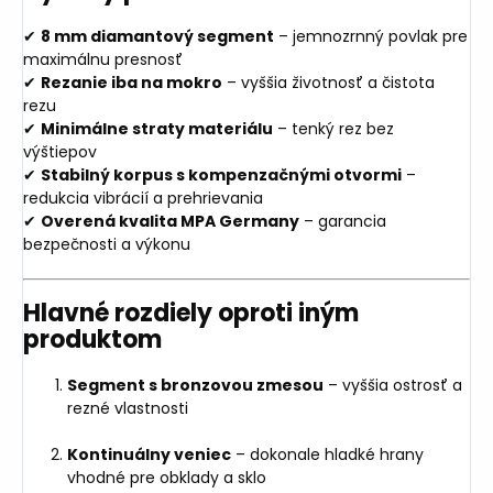
✔
8 mm diamantový segment
– jemnozrnný povlak pre
maximálnu presnosť
✔
Rezanie iba na mokro
– vyššia životnosť a čistota
rezu
✔
Minimálne straty materiálu
– tenký rez bez
výštiepov
✔
Stabilný korpus s kompenzačnými otvormi
–
redukcia vibrácií a prehrievania
✔
Overená kvalita MPA Germany
– garancia
bezpečnosti a výkonu
Hlavné rozdiely oproti iným
produktom
Segment s bronzovou zmesou
– vyššia ostrosť a
rezné vlastnosti
Kontinuálny veniec
– dokonale hladké hrany
vhodné pre obklady a sklo