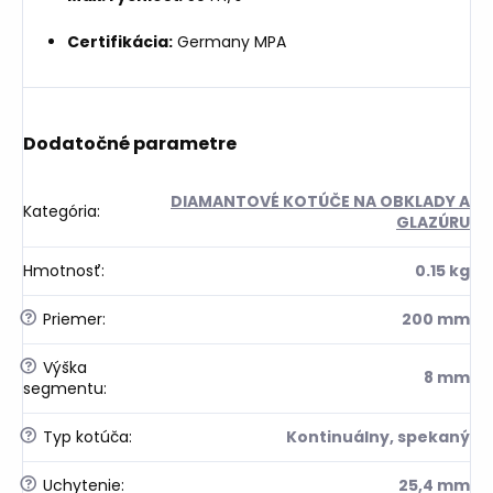
Certifikácia:
Germany MPA
Dodatočné parametre
DIAMANTOVÉ KOTÚČE NA OBKLADY A
Kategória
:
GLAZÚRU
Hmotnosť
:
0.15 kg
?
Priemer
:
200 mm
?
Výška
8 mm
segmentu
:
?
Typ kotúča
:
Kontinuálny, spekaný
?
Uchytenie
:
25,4 mm