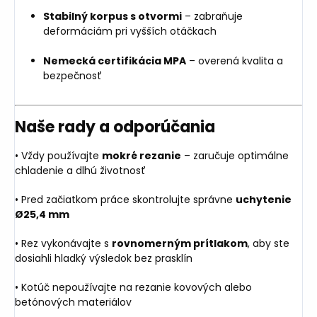
Stabilný korpus s otvormi
– zabraňuje
deformáciám pri vyšších otáčkach
Nemecká certifikácia MPA
– overená kvalita a
bezpečnosť
Naše rady a odporúčania
• Vždy používajte
mokré rezanie
– zaručuje optimálne
chladenie a dlhú životnosť
• Pred začiatkom práce skontrolujte správne
uchytenie
Ø25,4 mm
• Rez vykonávajte s
rovnomerným prítlakom
, aby ste
dosiahli hladký výsledok bez prasklín
• Kotúč nepoužívajte na rezanie kovových alebo
betónových materiálov