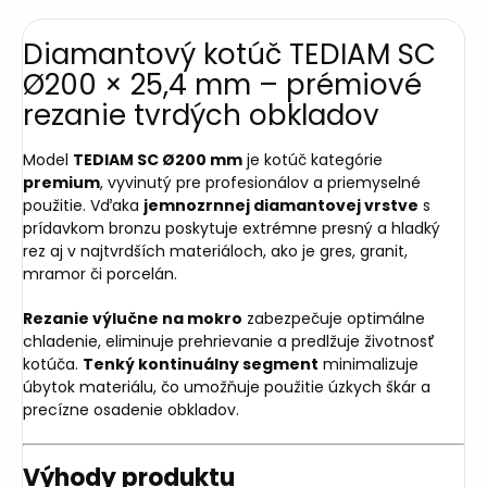
Diamantový kotúč TEDIAM SC
Ø200 × 25,4 mm – prémiové
rezanie tvrdých obkladov
Model
TEDIAM SC Ø200 mm
je kotúč kategórie
premium
, vyvinutý pre profesionálov a priemyselné
použitie. Vďaka
jemnozrnnej diamantovej vrstve
s
prídavkom bronzu poskytuje extrémne presný a hladký
rez aj v najtvrdších materiáloch, ako je gres, granit,
mramor či porcelán.
Rezanie výlučne na mokro
zabezpečuje optimálne
chladenie, eliminuje prehrievanie a predlžuje životnosť
kotúča.
Tenký kontinuálny segment
minimalizuje
úbytok materiálu, čo umožňuje použitie úzkych škár a
precízne osadenie obkladov.
Výhody produktu