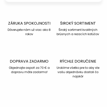
ZÁRUKA SPOKOJNOSTI
ŠIROKÝ SORTIMENT
Dôverujete nám už viac ako 8
Široký sortiment kvalitných
rokov
brúsnych a rezacích kotúčov
DOPRAVA ZADARMO
RÝCHLE DORUČENIE
Objednajte aspoň za 70 € a
Urobíme všetko pre to aby ste
dopravu máte zadarmo!
vašu objednávku dostali čo
najskôr