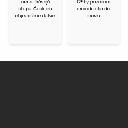
nenechávajú
125ky premium
stopu. Čoskoro
inox idú ako do
objednáme dalšie.
masla.
Z
á
p
ä
t
i
e