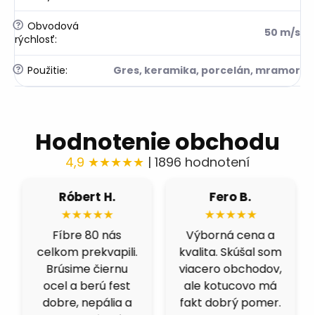
?
Obvodová
50 m/s
rýchlosť
:
?
Použitie
:
Gres, keramika, porcelán, mramor
Hodnotenie obchodu
4,9 ★★★★★
| 1896 hodnotení
Róbert H.
Fero B.
★★★★★
★★★★★
Fíbre 80 nás
Výborná cena a
celkom prekvapili.
kvalita. Skúšal som
Brúsime čiernu
viacero obchodov,
ocel a berú fest
ale kotucovo má
dobre, nepália a
fakt dobrý pomer.