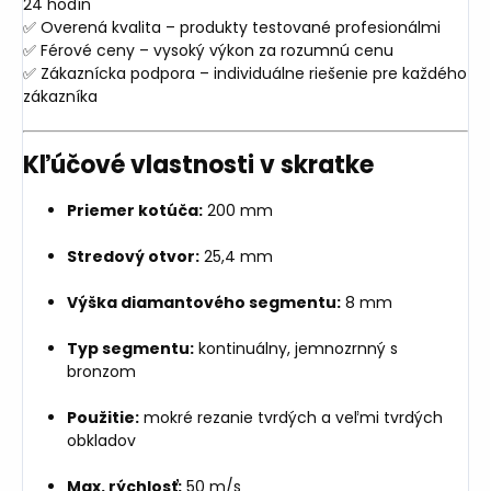
24 hodín
✅ Overená kvalita – produkty testované profesionálmi
✅ Férové ceny – vysoký výkon za rozumnú cenu
✅ Zákaznícka podpora – individuálne riešenie pre každého
zákazníka
Kľúčové vlastnosti v skratke
Priemer kotúča:
200 mm
Stredový otvor:
25,4 mm
Výška diamantového segmentu:
8 mm
Typ segmentu:
kontinuálny, jemnozrnný s
bronzom
Použitie:
mokré rezanie tvrdých a veľmi tvrdých
obkladov
Max. rýchlosť:
50 m/s