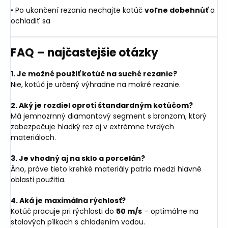
• Po ukončení rezania nechajte kotúč
voľne dobehnúť
a
ochladiť sa
FAQ – najčastejšie otázky
1. Je možné použiť kotúč na suché rezanie?
Nie, kotúč je určený výhradne na mokré rezanie.
2. Aký je rozdiel oproti štandardným kotúčom?
Má jemnozrnný diamantový segment s bronzom, ktorý
zabezpečuje hladký rez aj v extrémne tvrdých
materiáloch.
3. Je vhodný aj na sklo a porcelán?
Áno, práve tieto krehké materiály patria medzi hlavné
oblasti použitia.
4. Aká je maximálna rýchlosť?
Kotúč pracuje pri rýchlosti do
50 m/s
– optimálne na
stolových pílkach s chladením vodou.