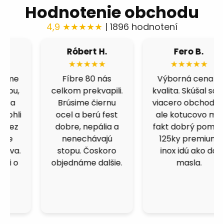
Hodnotenie obchodu
4,9 ★★★★★
| 1896 hodnotení
Róbert H.
Fero B.
★★★★★
★★★★★
Fíbre 80 nás
Výborná cena a
celkom prekvapili.
kvalita. Skúšal som
Brúsime čiernu
viacero obchodov,
ocel a berú fest
ale kotucovo má
dobre, nepália a
fakt dobrý pomer.
nenechávajú
125ky premium
stopu. Čoskoro
inox idú ako do
objednáme dalšie.
masla.