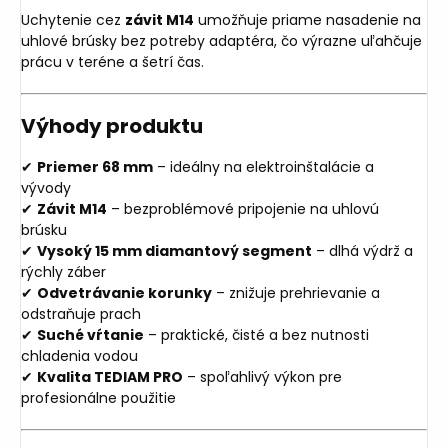
Uchytenie cez
závit M14
umožňuje priame nasadenie na
uhlové brúsky bez potreby adaptéra, čo výrazne uľahčuje
prácu v teréne a šetrí čas.
Výhody produktu
✔
Priemer 68 mm
– ideálny na elektroinštalácie a
vývody
✔
Závit M14
– bezproblémové pripojenie na uhlovú
brúsku
✔
Vysoký 15 mm diamantový segment
– dlhá výdrž a
rýchly záber
✔
Odvetrávanie korunky
– znižuje prehrievanie a
odstraňuje prach
✔
Suché vŕtanie
– praktické, čisté a bez nutnosti
chladenia vodou
✔
Kvalita TEDIAM PRO
– spoľahlivý výkon pre
profesionálne použitie