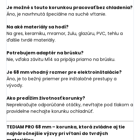
Je možné s touto korunkou pracovať bez chladenia?
Áno, je navrhnutá špeciálne na suché vŕtanie.
Na aké materiály sa hodí?
Na gres, keramiku, mramor, žulu, glazúru, PVC, tehlu a
ďalšie tvrdé materiály.
Potrebujem adaptér na brúsku?
Nie, vďaka závitu M14 sa pripája priamo na brúsku.
Je 68 mm vhodný rozmer pre elektroinštalácie?
Áno, je to bežný priemer pre inštalačné prestupy a
vývody.
Ako predĺžim životnosť korunky?
Neprekračujte odporúčané otáčky, nevŕtajte pod tlakom a
pravidelne nechajte korunku ochladnúť.
TEDIAM PRO 68 mm – korunka, ktorá zvládne aj tie
najnáročnejšie výzvy pri vŕtaní do tvrdých
materiálov.