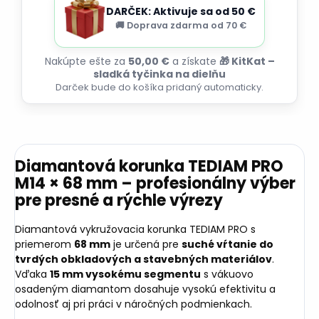
DARČEK: Aktivuje sa od 50 €
🚚 Doprava zdarma od 70 €
Nakúpte ešte za
50,00 €
a získate
🎁 KitKat –
sladká tyčinka na dielňu
Darček bude do košíka pridaný automaticky.
Diamantová korunka TEDIAM PRO
M14 × 68 mm – profesionálny výber
pre presné a rýchle výrezy
Diamantová vykružovacia korunka TEDIAM PRO s
priemerom
68 mm
je určená pre
suché vŕtanie do
tvrdých obkladových a stavebných materiálov
.
Vďaka
15 mm vysokému segmentu
s vákuovo
osadeným diamantom dosahuje vysokú efektivitu a
odolnosť aj pri práci v náročných podmienkach.