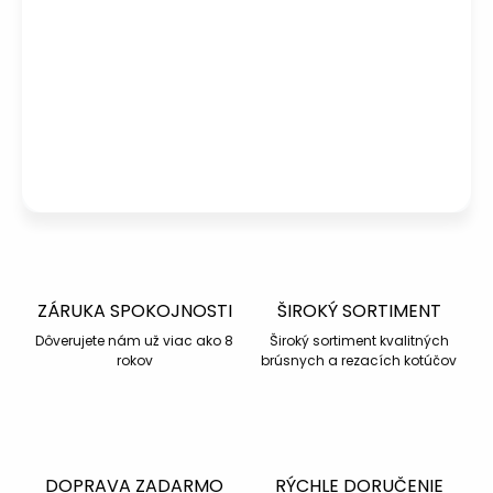
Potrebujete poradiť s výberom?
Peter
– Zákaznícka podpora
info@kotucovo.sk
+421 940 363 015
Po – Pia: 08:00 – 16:00
Napísať otázku
ZÁRUKA SPOKOJNOSTI
ŠIROKÝ SORTIMENT
Dôverujete nám už viac ako 8
Široký sortiment kvalitných
rokov
brúsnych a rezacích kotúčov
DOPRAVA ZADARMO
RÝCHLE DORUČENIE