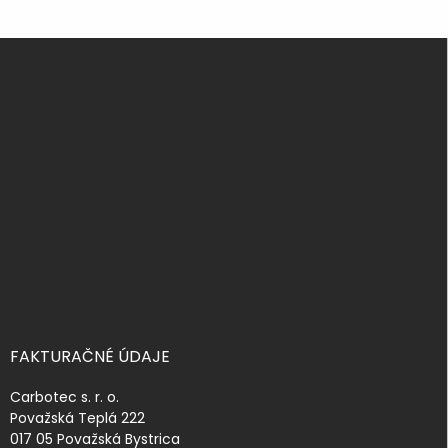
Z
á
p
ä
t
i
e
FAKTURAČNÉ ÚDAJE
Carbotec s. r. o.
Považská Teplá 222
017 05 Považská Bystrica