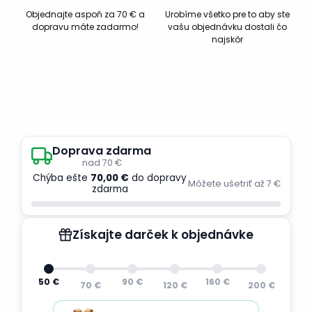
Objednajte aspoň za 70 € a
Urobíme všetko pre to aby ste
dopravu máte zadarmo!
vašu objednávku dostali čo
najskôr
Doprava zdarma
nad 70 €
Chýba ešte
70,00 €
do dopravy
Môžete ušetriť až 7 €
zdarma
Získajte darček k objednávke
50 €
90 €
160 €
70 €
120 €
200 €