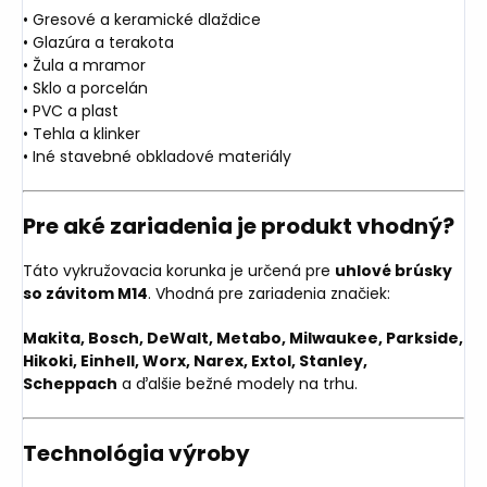
• Gresové a keramické dlaždice
• Glazúra a terakota
• Žula a mramor
• Sklo a porcelán
• PVC a plast
• Tehla a klinker
• Iné stavebné obkladové materiály
Pre aké zariadenia je produkt vhodný?
Táto vykružovacia korunka je určená pre
uhlové brúsky
so závitom M14
. Vhodná pre zariadenia značiek:
Makita, Bosch, DeWalt, Metabo, Milwaukee, Parkside,
Hikoki, Einhell, Worx, Narex, Extol, Stanley,
Scheppach
a ďalšie bežné modely na trhu.
Technológia výroby