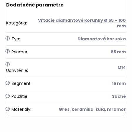
Dodatočné parametre
Vŕtacie diamantové korunky Ø 55 – 100
Kategória
:
mm
?
Typ
:
Diamantová korunka
?
Priemer
:
68 mm
?
M14
Uchytenie
:
?
Segment
:
15 mm
?
Použitie
:
Suché
?
Materiály
:
Gres, keramika, žula, mramor