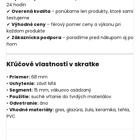
24 hodín
✔
Overená kvalita
– ponúkame len produkty, ktoré sami
testujeme
✔
Výhodné ceny
– férový pomer ceny a výkonu pri
každom produkte
✔
Zákaznícka podpora
– poradíme pred nákupom aj po
ňom
Kľúčové vlastnosti v skratke
•
Priemer:
68 mm
•
Uchytenie:
závit M14
•
Segment:
15 mm, vákuovo osádzaný
•
Použitie:
suché vŕtanie do tvrdých materiálov
•
Odvetranie:
áno
•
Vhodné materiály:
gres, glazúra, žula, keramika, tehla,
PVC