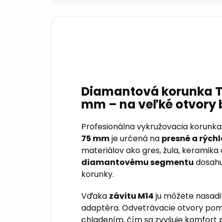
Diamantová korunka T
mm – na veľké otvory
Profesionálna vykružovacia korunk
75 mm
je určená na
presné a rých
materiálov ako gres, žula, keramika 
diamantovému segmentu
dosahu
korunky.
Vďaka
závitu M14
ju môžete nasadi
adaptéra. Odvetrávacie otvory pom
chladením, čím sa zvyšuje komfort 