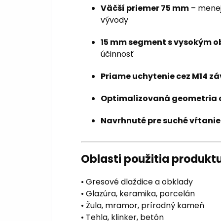
Väčší priemer 75 mm
– menej
vývody
15 mm segment s vysokým 
účinnosť
Priame uchytenie cez M14 zá
Optimalizovaná geometria 
Navrhnuté pre suché vŕtanie
Oblasti použitia produkt
• Gresové dlaždice a obklady
• Glazúra, keramika, porcelán
• Žula, mramor, prírodný kameň
• Tehla, klinker, betón