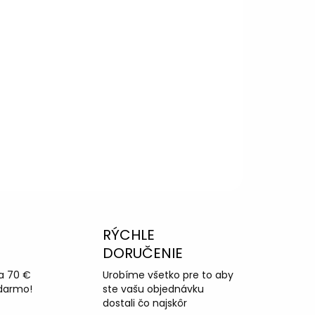
RÝCHLE
DORUČENIE
a 70 €
Urobíme všetko pre to aby
darmo!
ste vašu objednávku
dostali čo najskôr