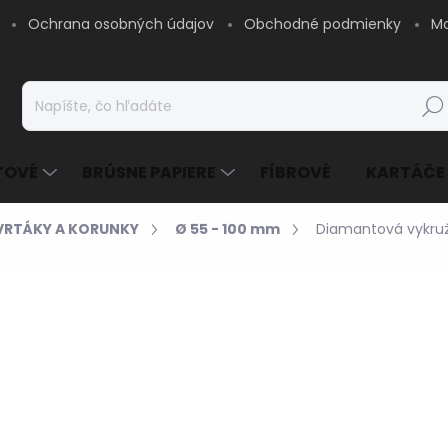
Ochrana osobných údajov
Obchodné podmienky
Mo
Hľad
TOVÉ
BRÚSNE PAPIERE
FÍBROVÉ
KARTÁČE
VRTÁKY A KORUNKY
Ø 55 - 100 mm
Diamantová vykruž
45,82 €
/ ks
37,25 € bez DPH
Jednotková
SKLADOM - EXPEDUJE
cena:
MOŽNOSTI DORUČENIA