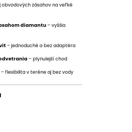
 obvodových zásahov na veľké
obsahom diamantu
– vyššia
vit
– jednoduché a bez adaptéra
odvetrania
– plynulejší chod
– flexibilita v teréne aj bez vody
u