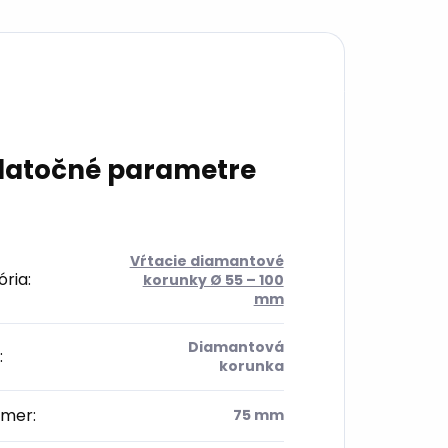
atočné parametre
Vŕtacie diamantové
ória
:
korunky Ø 55 – 100
mm
Diamantová
:
korunka
emer
:
75 mm