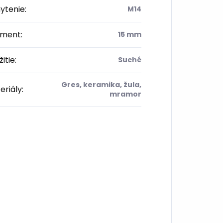
ytenie
:
M14
ment
:
15 mm
itie
:
Suché
Gres, keramika, žula,
eriály
:
mramor