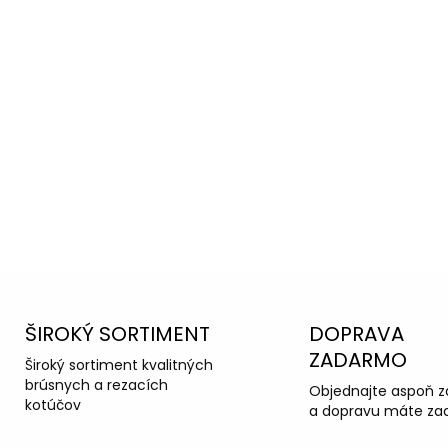
oradiť s
ka podpora
ŠIROKÝ SORTIMENT
DOPRAVA
ZADARMO
Široký sortiment kvalitných
brúsnych a rezacích
Objednajte aspoň z
kotúčov
a dopravu máte za