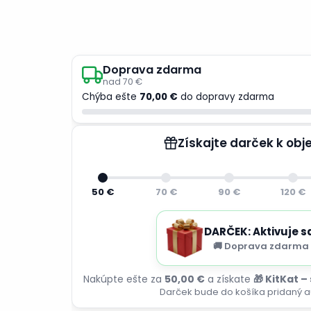
Doprava zdarma
nad 70 €
Chýba ešte
70,00 €
do dopravy zdarma
Získajte darček k ob
50 €
70 €
90 €
120 €
DARČEK: Aktivuje s
🚚 Doprava zdarma 
Nakúpte ešte za
50,00 €
a získate
🎁 KitKat –
Darček bude do košíka pridaný a