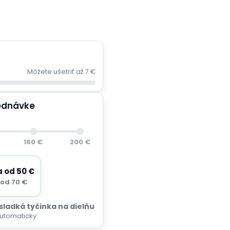
Môžete ušetriť až 7 €
jednávke
160 €
200 €
a od 50 €
od 70 €
 sladká tyčinka na dielňu
utomaticky.