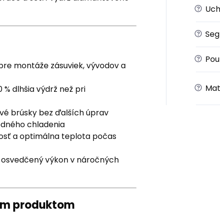
?
Uch
?
Seg
?
Použ
pre montáže zásuviek, vývodov a
?
Mat
 % dlhšia výdrž než pri
ové brúsky bez ďalších úprav
odného chladenia
nosť a optimálna teplota počas
 osvedčený výkon v náročných
ným produktom