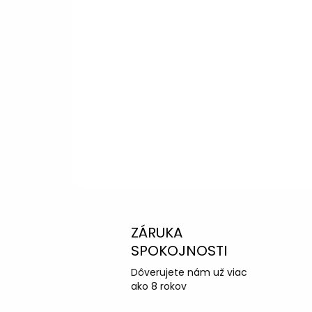
Potrebujete p
výberom?
Peter
– Zákazníc
info@kotucovo.sk
+421 940 363 015
Po – Pia: 08:00 – 16:00
Napísať otázku
ZÁRUKA
SPOKOJNOSTI
Dôverujete nám už viac
ako 8 rokov