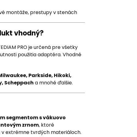
ové montáže, prestupy v stenách
odukt vhodný?
EDIAM PRO je určená pre všetky
nutnosti použitia adaptéra. Vhodné
ilwaukee, Parkside, Hikoki,
ley, Scheppach
a mnohé ďalšie.
ým segmentom s vákuovo
antovým zrnom
, ktoré
 v extrémne tvrdých materiáloch.