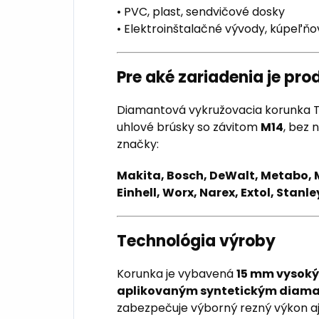
• PVC, plast, sendvičové dosky
• Elektroinštalačné vývody, kúpeľň
Pre aké zariadenia je pr
Diamantová vykružovacia korunka T
uhlové brúsky so závitom
M14
, bez 
značky:
Makita, Bosch, DeWalt, Metabo, M
Einhell, Worx, Narex, Extol, Stan
Technológia výroby
Korunka je vybavená
15 mm vysok
aplikovaným syntetickým diam
zabezpečuje výborný rezný výkon aj