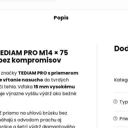
Popis
Dod
EDIAM PRO M14 × 75
 bez kompromisov
a značky
TEDIAM PRO s priemerom
le vŕtanie nasucho
do tvrdých
Kateg
či tehla. Vďaka
15 mm vysokému
je výrazne vyššiu výdrž ako bežné
?
Typ
ť priamo na uhlovú brúsku bez
?
Pri
áhajú s odvodom prachu aj
práce a šetrí výdrž diamantového