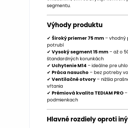
segmentu.
Výhody produktu
✔
Široký priemer 75 mm
– vhodný 
potrubí
✔
Vysoký segment 15 mm
– až o 50
štandardných korunkách
✔
Uchytenie M14
– ideálne pre uhl
✔
Práca nasucho
– bez potreby v
✔
Ventilačné otvory
– nižšia praš
vŕtania
✔
Prémiová kvalita TEDIAM PRO
–
podmienkach
Hlavné rozdiely oproti i