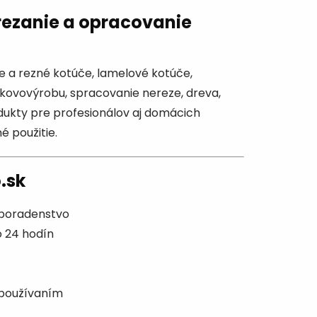
rezanie a opracovanie
e a rezné kotúče, lamelové kotúče,
 kovovýrobu, spracovanie nereze, dreva,
dukty pre profesionálov aj domácich
 použitie.
.sk
 poradenstvo
 24 hodín
používaním