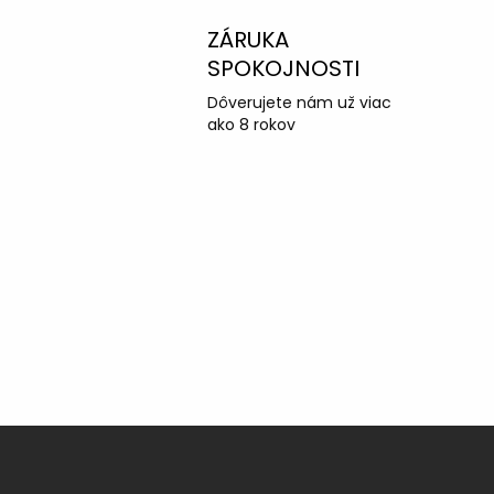
ZÁRUKA
SPOKOJNOSTI
Dôverujete nám už viac
ako 8 rokov
Z
á
p