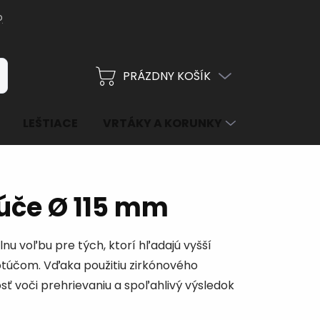
ja objednávka
PRÁZDNY KOŠÍK
ať
NÁKUPNÝ
KOŠÍK
LEŠTIACE
VRTÁKY A KORUNKY
PRÍSLUŠEN
úče Ø 115 mm
nu voľbu pre tých, ktorí hľadajú vyšší
otúčom. Vďaka použitiu zirkónového
sť voči prehrievaniu a spoľahlivý výsledok