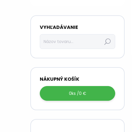
VYHĽADÁVANIE
Hľadať
NÁKUPNÝ KOŠÍK
0
ks /
0 €