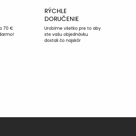
RÝCHLE
DORUČENIE
a 70 €
Urobíme všetko pre to aby
darmo!
ste vašu objednávku
dostali čo najskôr