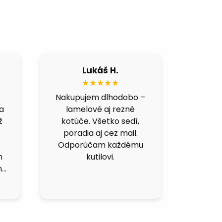
Lukáš H.
★★★★★
Nakupujem dlhodobo –
Koneč
ma
lamelové aj rezné
pre
ž
kotúče. Všetko sedí,
predáv
poradia aj cez mail.
na nere
Odporúčam každému
fak
n
kutilovi.
m…