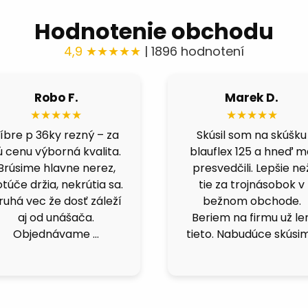
Hodnotenie obchodu
4,9 ★★★★★
| 1896 hodnotení
Robo F.
Marek D.
★★★★★
★★★★★
íbre p 36ky rezný – za
Skúsil som na skúšku
ú cenu výborná kvalita.
blauflex 125 a hneď 
Brúsime hlavne nerez,
presvedčili. Lepšie ne
túče držia, nekrútia sa.
tie za trojnásobok v
ruhá vec že dosť záleží
bežnom obchode.
aj od unášača.
Beriem na firmu už le
Objednávame …
tieto. Nabudúce skúsi