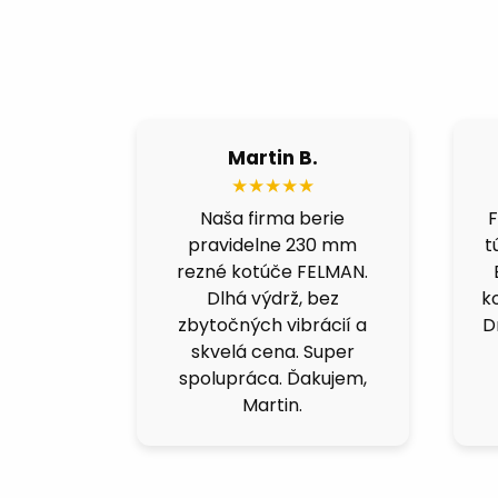
Martin B.
★★★★★
valita.
Naša firma berie
F
acero
pravidelne 230 mm
t
otucovo
rezné kotúče FELMAN.
pomer.
Dlhá výdrž, bez
ko
nox idú
zbytočných vibrácií a
D
a.
skvelá cena. Super
spolupráca. Ďakujem,
Martin.