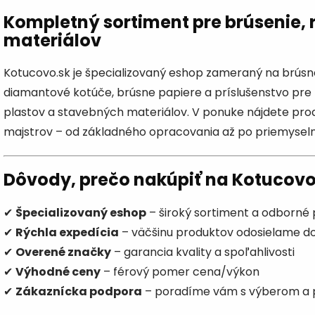
Kompletný sortiment pre brúsenie, 
materiálov
Kotucovo.sk je špecializovaný eshop zameraný na brúsn
diamantové kotúče, brúsne papiere a príslušenstvo pre
plastov a stavebných materiálov. V ponuke nájdete pro
majstrov – od základného opracovania až po priemyselné
Dôvody, prečo nakúpiť na Kotucovo
✔
Špecializovaný eshop
– široký sortiment a odborné
✔
Rýchla expedícia
– väčšinu produktov odosielame do
✔
Overené značky
– garancia kvality a spoľahlivosti
✔
Výhodné ceny
– férový pomer cena/výkon
✔
Zákaznícka podpora
– poradíme vám s výberom a 