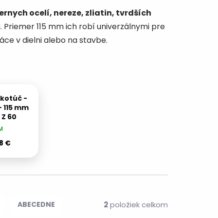
ernych ocelí, nereze, zliatin, tvrdších
. Priemer 115 mm ich robí univerzálnymi pre
áce v dielni alebo na stavbe.
kotúč -
- 115 mm
 Z 60
M
8 €
2
položiek celkom
ABECEDNE