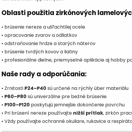
k
y
v
Oblasti použitia zirkónových lamelový
ý
p
• brúsenie nereze a ušľachtilej ocele
i
s
• opracovanie zvarov a odliatkov
u
• odstraňovanie hrdze a starých náterov
• brúsenie tvrdých kovov a liatiny
• profesionálne dielne, priemyselné aplikácie aj hobby po
Naše rady a odporúčania:
• Zrnitosti
P24–P40
sú určené na rýchly úber materiálu
•
P60–P80
sú univerzálne pre bežné brúsenie
•
P100–P120
poskytujú jemnejšie dokončenie povrchu
• Pri brúsení nereze používajte
nižší prítlak
, zirkón pra
• Vždy používajte ochranné okuliare, rukavice a respirát