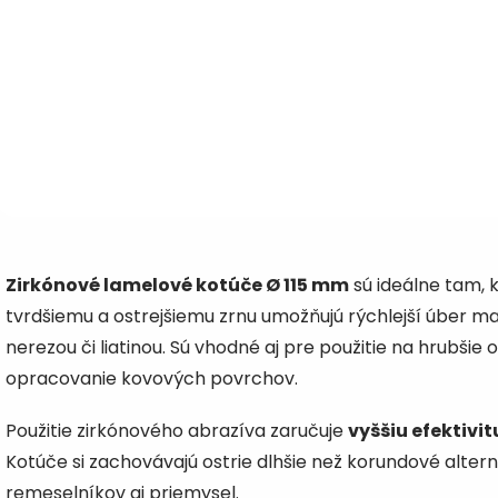
ocele – poskytuje vysoký
zirkónovým zrnom, k
Detail
Detail
úber materiálu a odolnosť
poskytuje rovnováh
pri intenzívnom nasadení.
1,08 €
medzi výkonom a kv
1,08 €
od
od
/ ks
/ k
✔...
povrchu....
od 0,88 € bez DPH
od 0,88 € bez D
O
v
Zirkónové lamelové kotúče Ø 115 mm
sú ideálne tam, 
l
á
tvrdšiemu a ostrejšiemu zrnu umožňujú rýchlejší úber mate
d
nerezou či liatinou. Sú vhodné aj pre použitie na hrubšie
a
c
opracovanie kovových povrchov.
i
e
Použitie zirkónového abrazíva zaručuje
vyššiu efektivi
p
r
Kotúče si zachovávajú ostrie dlhšie než korundové altern
v
remeselníkov aj priemysel.