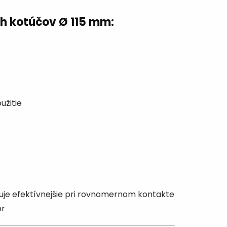
ch kotúčov Ø 115 mm:
užitie
cuje efektívnejšie pri rovnomernom kontakte
or