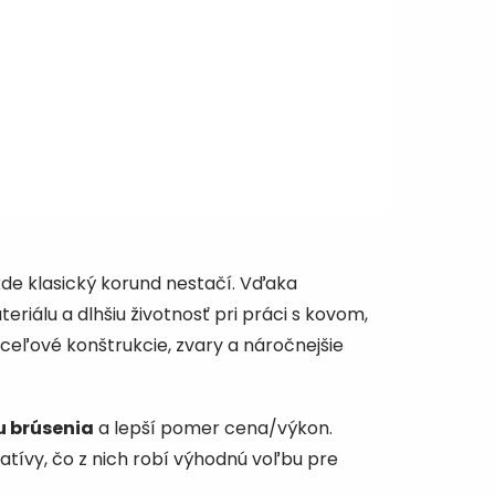
toré
u
alitou
s
PH
kde klasický korund nestačí. Vďaka
riálu a dlhšiu životnosť pri práci s kovom,
 oceľové konštrukcie, zvary a náročnejšie
tu brúsenia
a lepší pomer cena/výkon.
atívy, čo z nich robí výhodnú voľbu pre