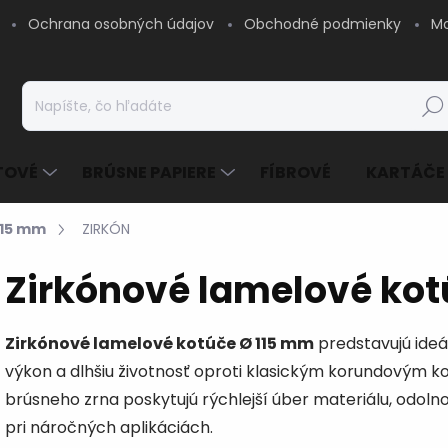
Ochrana osobných údajov
Obchodné podmienky
Mo
Hľad
TOVÉ
BRÚSNE PAPIERE
FÍBROVÉ
KARTÁČE
115 mm
ZIRKÓN
Zirkónové lamelové kot
Zirkónové lamelové kotúče Ø 115 mm
predstavujú ideál
výkon a dlhšiu životnosť oproti klasickým korundovým k
brúsneho zrna poskytujú rýchlejší úber materiálu, odolno
pri náročných aplikáciách.