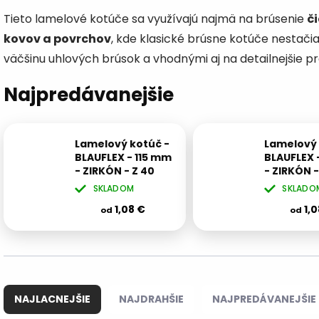
Tieto lamelové kotúče sa využívajú najmä na brúsenie
či
kovov a povrchov
, kde klasické brúsne kotúče nestačia
väčšinu uhlových brúsok a vhodnými aj na detailnejšie pr
Najpredávanejšie
Lamelový kotúč -
Lamelový 
BLAUFLEX - 115 mm
BLAUFLEX 
- ZIRKÓN - Z 40
- ZIRKÓN -
SKLADOM
SKLADO
1,08 €
1,0
od
od
R
a
NAJLACNEJŠIE
NAJDRAHŠIE
NAJPREDÁVANEJŠIE
d