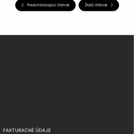
Predchádzajúci článok
Ďalší článok
Z
á
p
ä
t
i
e
FAKTURAČNÉ ÚDAJE