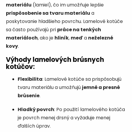
materiálu
(lamiel), čo im umožňuje lepšie
prispôsobenie sa tvaru materiálu
a
poskytovanie hladšieho povrchu. Lamelové kotúče
sa často používajú pri
práce na tenkých
materiáloch
, ako je
hliník
,
meď
a
neželezné
kovy
.
Výhody lamelových brúsnych
kotúčov
:
Flexibilita
: Lamelové kotúče sa prispôsobujú
tvaru materiálu a umožňujú
jemné a presné
brúsenie
.
Hladký povrch
: Po použití lamelového kotúča
je povrch menej drsný a vyžaduje menej
ďalších úprav.