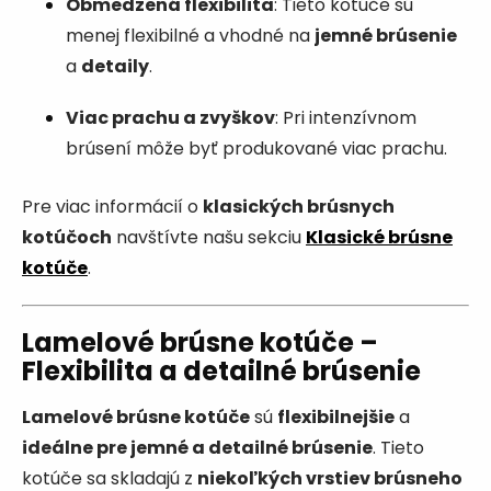
Obmedzená flexibilita
: Tieto kotúče sú
menej flexibilné a vhodné na
jemné brúsenie
a
detaily
.
Viac prachu a zvyškov
: Pri intenzívnom
brúsení môže byť produkované viac prachu.
Pre viac informácií o
klasických brúsnych
kotúčoch
navštívte našu sekciu
Klasické brúsne
kotúče
.
Lamelové brúsne kotúče –
Flexibilita a detailné brúsenie
Lamelové brúsne kotúče
sú
flexibilnejšie
a
ideálne pre jemné a detailné brúsenie
. Tieto
kotúče sa skladajú z
niekoľkých vrstiev brúsneho