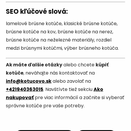
SEO kľúčové slová
:
lamelové brúsne kotúče, klasické brúsne kotúče,
brúsne kotúče na kov, brúsne kotúče na nerez,
brúsne kotúče na neželezné materiály, rozdiel
medzi brúsnymi kotúčmi, výber brúsneho kotúča.
Ak máte ďalšie otázky
alebo chcete
kúpiť
kotúče
, neváhajte nás kontaktovať na
info@kotucovo.sk
alebo zavolať na
+421940363015
. Navštívte tiež sekciu
Ako
nakupovať
pre viac informácií a začnite si vyberať
správne kotúče pre vaše potreby.