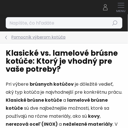
Prejsť
na
obsah
Hľadať
Pomocník výberom kotúča
Klasické vs. lamelové brúsne
kotúče: Ktorý je vhodný pre
vaše potreby?
Pri výbere
brúsnych kotúčov
je dôležité vedieť,
aký typ kotúča je najvhodnejší pre konkrétnu prácu.
Klasické brúsne kotúče
a
lamelové brúsne
kotúče
sú dve najbežnejšie možnosti, ktoré sa
používajú na rôzne materiály, ako sú
kovy
,
nerezová oceľ (INOX)
a
neželezné materiály
. V