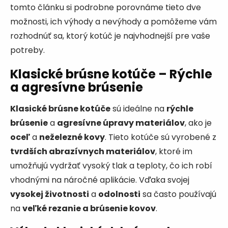
tomto článku si podrobne porovnáme tieto dve
možnosti, ich výhody a nevýhody a pomôžeme vám
rozhodnúť sa, ktorý kotúč je najvhodnejší pre vaše
potreby.
Klasické brúsne kotúče – Rýchle
a agresívne brúsenie
Klasické brúsne kotúče
sú ideálne na
rýchle
brúsenie
a
agresívne úpravy materiálov
, ako je
oceľ
a
neželezné kovy
. Tieto kotúče sú vyrobené z
tvrdších abrazívnych materiálov
, ktoré im
umožňujú vydržať vysoký tlak a teploty, čo ich robí
vhodnými na náročné aplikácie. Vďaka svojej
vysokej životnosti
a
odolnosti
sa často používajú
na
veľké rezanie a brúsenie kovov
.