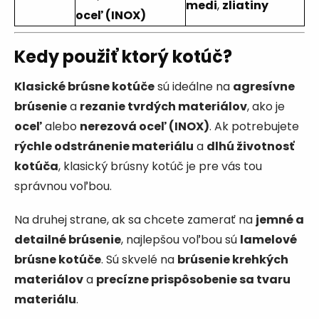
medi
,
zliatiny
oceľ (INOX)
Kedy použiť ktorý kotúč?
Klasické brúsne kotúče
sú ideálne na
agresívne
brúsenie
a
rezanie tvrdých materiálov
, ako je
oceľ
alebo
nerezová oceľ (INOX)
. Ak potrebujete
rýchle odstránenie materiálu
a
dlhú životnosť
kotúča
, klasický brúsny kotúč je pre vás tou
správnou voľbou.
Na druhej strane, ak sa chcete zamerať na
jemné a
detailné brúsenie
, najlepšou voľbou sú
lamelové
brúsne kotúče
. Sú skvelé na
brúsenie krehkých
materiálov
a
precízne prispôsobenie sa tvaru
materiálu
.