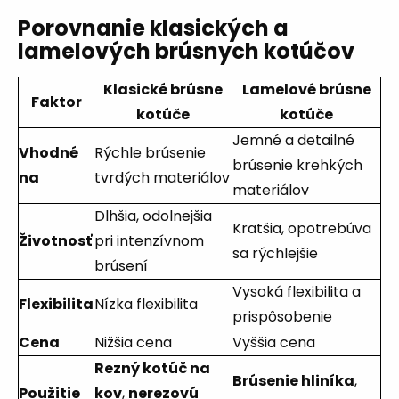
Porovnanie klasických a
lamelových brúsnych kotúčov
Klasické brúsne
Lamelové brúsne
Faktor
kotúče
kotúče
Jemné a detailné
Vhodné
Rýchle brúsenie
brúsenie krehkých
na
tvrdých materiálov
materiálov
Dlhšia, odolnejšia
Kratšia, opotrebúva
Životnosť
pri intenzívnom
sa rýchlejšie
brúsení
Vysoká flexibilita a
Flexibilita
Nízka flexibilita
prispôsobenie
Cena
Nižšia cena
Vyššia cena
Rezný kotúč na
Brúsenie hliníka
,
Použitie
kov
,
nerezovú