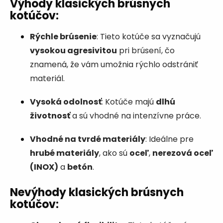
Výhody klasických brúsnych
kotúčov
:
Rýchle brúsenie
: Tieto kotúče sa vyznačujú
vysokou agresivitou
pri brúsení, čo
znamená, že vám umožnia rýchlo odstrániť
materiál.
Vysoká odolnosť
: Kotúče majú
dlhú
životnosť
a sú vhodné na intenzívne práce.
Vhodné na tvrdé materiály
: Ideálne pre
hrubé materiály
, ako sú
oceľ
,
nerezová oceľ
(INOX)
a
betón
.
Nevýhody klasických brúsnych
kotúčov
: