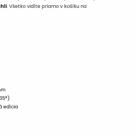
hli
. Všetko vidíte priamo v košíku na
 mm
135°)
á edícia