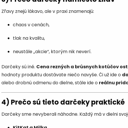
Zľavy znejú lákavo, ale v praxi znamenajú:
chaos v cenách,
tlak na kvalitu,
neustále „akcie“, ktorým nik neverí.
Darčeky sú iné.
Cena rezných a brúsnych kotúčov os
hodnoty produktu dostávate niečo navyše. Či už ide o
do
alebo drobnú odmenu do dielne, stále ide o
reálnu pri
4) Prečo sú tieto darčeky praktické
Darčeky sme nevyberali náhodne. Každý má v dielni svoj
KitKat a Milka