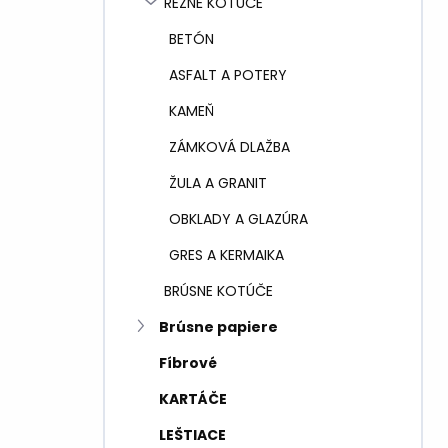
REZNÉ KOTÚČE
e
l
BETÓN
ASFALT A POTERY
KAMEŇ
ZÁMKOVÁ DLAŽBA
ŽULA A GRANIT
OBKLADY A GLAZÚRA
GRES A KERMAIKA
BRÚSNE KOTÚČE
Brúsne papiere
Fíbrové
KARTÁČE
LEŠTIACE