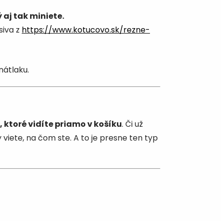
 aj tak miniete.
siva z
https://www.kotucovo.sk/rezne-
nátlaku.
, ktoré vidíte priamo v košíku
. Či už
 viete, na čom ste. A to je presne ten typ