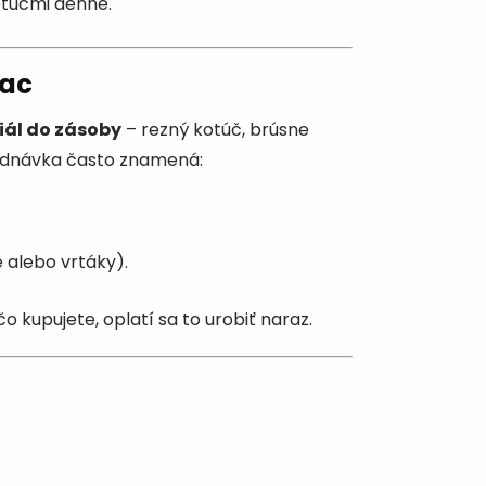
otúčmi denne.
iac
iál do zásoby
– rezný kotúč, brúsne
jednávka často znamená:
 alebo vrtáky).
o kupujete, oplatí sa to urobiť naraz.