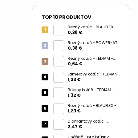
TOP 10 PRODUKTOV
Rezný kotúč - BLAUFLEX -
METAL / INOX - 125 x 1 mm
0,38 €
Rezný kotúč - POWER-AT -
METAL/ INOX - 125 x 1 mm
0,38 €
Rezný kotúč - TEDIAM -
PREMIUM LONG LIFE - INOX
0,64 €
- 125 x 1 mm
Lamelový kotúč - FELMAN -
125 mm - KERAMIKA - CA
1,33 €
40
Brúsny kotúč - TEDIAM -
INOX - 125 x 6 mm
1,32 €
Rezný kotúč - BLAUFLEX -
METAL / INOX - 230 x 2 mm
1,23 €
Diamantový kotúč -
POWER‑AT PR5 -
2,47 €
segmentový - 125 mm
Unášač - pre brúsny