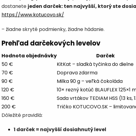
dostanete
jeden darček: ten najvyšší, ktorý ste dosia
https://www.kotucovo.sk/
– žiadne skryté podmienky, žiadne hádanie.
Prehľad darčekových levelov
Hodnota objednávky
Darček
50 €
KitKat – sladká tyčinka do dielne
70 €
Doprava zdarma
90 €
Milka 90 g – veľká čokoláda
120 €
10× rezný kotúč BLAUFLEX 125×1
160 €
Sada vrtákov TEDIAM HSS (13 ks, 
200 €
Tričko KOTUCOVO.SK – limitovan
Dôležité pravidlá:
1 darček = najvyšší dosiahnutý level