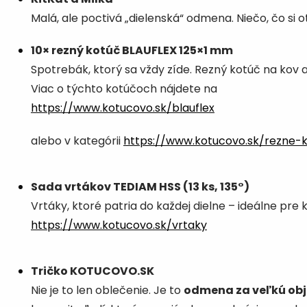
Malá, ale poctivá „dielenská“ odmena. Niečo, čo si o
10× rezný kotúč BLAUFLEX 125×1 mm
Spotrebák, ktorý sa vždy zíde. Rezný kotúč na kov 
Viac o týchto kotúčoch nájdete na
https://www.kotucovo.sk/blauflex
alebo v kategórii
https://www.kotucovo.sk/rezne-
Sada vrtákov TEDIAM HSS (13 ks, 135°)
Vrtáky, ktoré patria do každej dielne – ideálne pre k
https://www.kotucovo.sk/vrtaky
Tričko KOTUCOVO.SK
Nie je to len oblečenie. Je to
odmena za veľkú ob