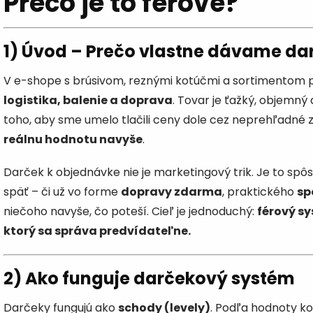
Prečo je to férové?
1) Úvod – Prečo vlastne dávame da
V e-shope s brúsivom, reznými kotúčmi a sortimentom p
logistika, balenie a doprava
. Tovar je ťažký, objemný
toho, aby sme umelo tlačili ceny dole cez neprehľadné 
reálnu hodnotu navyše
.
Darček k objednávke nie je marketingový trik. Je to spôs
späť – či už vo forme
dopravy zdarma
, praktického
sp
niečoho navyše, čo poteší. Cieľ je jednoduchý:
férový sy
ktorý sa správa predvídateľne.
2) Ako funguje darčekový systém
Darčeky fungujú ako
schody (levely)
. Podľa hodnoty ko