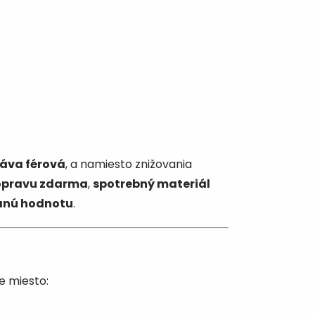
táva férová
, a namiesto znižovania
pravu zdarma
,
spotrebný materiál
danú hodnotu
.
e miesto: