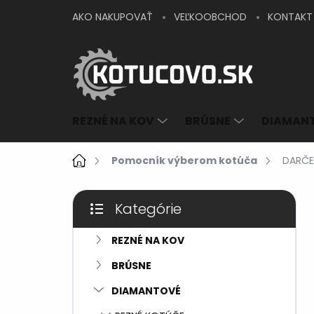
Prejsť
AKO NAKUPOVAŤ
VEĽKOOBCHOD
KONTAKT
na
obsah
REZNÉ NA KOV
BRÚSNE
DIAMAN
Domov
Pomocník výberom kotúča
DARČE
B
Kategórie
o
Preskočiť
č
kategórie
n
REZNÉ NA KOV
ý
BRÚSNE
p
a
DIAMANTOVÉ
n