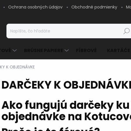
Ochrana osobných údajov
Obchodné podmienky
Mo
Hľad
TOVÉ
BRÚSNE PAPIERE
FÍBROVÉ
KARTÁČE
KY K OBJEDNÁVKE
DARČEKY K OBJEDNÁVK
Ako fungujú darčeky ku
objednávke na Kotucov