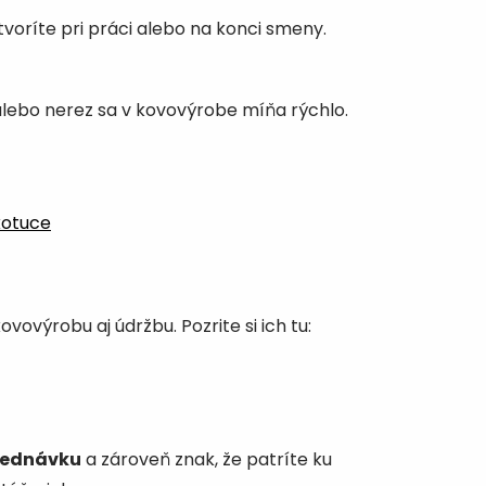
tvoríte pri práci alebo na konci smeny.
alebo nerez sa v kovovýrobe míňa rýchlo.
kotuce
ovovýrobu aj údržbu. Pozrite si ich tu:
jednávku
a zároveň znak, že patríte ku