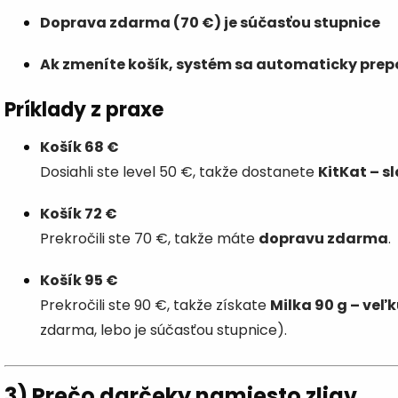
Doprava zdarma (70 €) je súčasťou stupnice
Ak zmeníte košík, systém sa automaticky prep
Príklady z praxe
Košík 68 €
Dosiahli ste level 50 €, takže dostanete
KitKat – s
Košík 72 €
Prekročili ste 70 €, takže máte
dopravu zdarma
.
Košík 95 €
Prekročili ste 90 €, takže získate
Milka 90 g – veľ
zdarma, lebo je súčasťou stupnice).
3) Prečo darčeky namiesto zliav