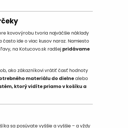
rčeky
re kovovýrobu tvoria najväčšie náklady
 a často ide o viac kusov naraz. Namiesto
zľavy, na Kotucovo.sk radšej
pridávame
ob, ako zákazníkovi vrátiť časť hodnoty
otrebného materiálu do dielne
alebo
stém, ktorý vidíte priamo v košíku a
šíka sa posúvate vyššie a vyššie – a vždy