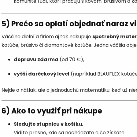
komunite ľudí, ktorí pracujú s kovom, brúsivom a k
5) Prečo sa oplatí objednať naraz v
Väčšina dielní a firiem aj tak nakupuje
spotrebný mater
kotúče, brúsivo či diamantové kotúče. Jedna väčšia ob
dopravu zdarma
(od 70 €),
vyšší darčekový level
(napríklad BLAUFLEX kotúče
Nejde o nátlak, ale o jednoduchú matematiku: keď už nieč
6) Ako to využiť pri nákupe
Sledujte stupnicu v košíku.
Vidíte presne, kde sa nachádzate a čo získate.