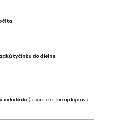
očíta
ladkú tyčinku do dielne
.
kú čokoládu
(a samozrejme aj dopravu