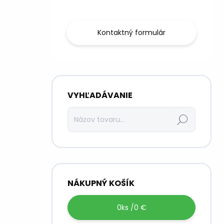
nás.
Kontaktný formulár
VYHĽADÁVANIE
Hľadať
NÁKUPNÝ KOŠÍK
0
ks /
0 €