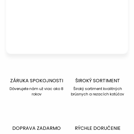
Peter
– Zákaznícka podpora
info@kotucovo.sk
+421 940 363 015
Po – Pia: 08:00 – 16:00
Napísať otázku
ZÁRUKA SPOKOJNOSTI
ŠIROKÝ SORTIMENT
Dôverujete nám už viac ako 8
Široký sortiment kvalitných
rokov
brúsnych a rezacích kotúčov
DOPRAVA ZADARMO
RÝCHLE DORUČENIE