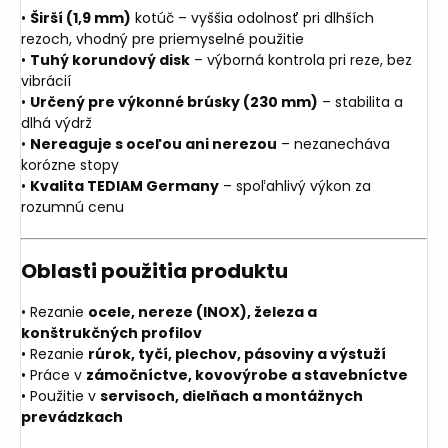
•
Širší (1,9 mm)
kotúč – vyššia odolnosť pri dlhších
rezoch, vhodný pre priemyselné použitie
•
Tuhý korundový disk
– výborná kontrola pri reze, bez
vibrácií
•
Určený pre výkonné brúsky (230 mm)
– stabilita a
dlhá výdrž
•
Nereaguje s oceľou ani nerezou
– nezanecháva
korózne stopy
•
Kvalita TEDIAM Germany
– spoľahlivý výkon za
rozumnú cenu
Oblasti použitia produktu
• Rezanie
ocele, nereze (INOX), železa a
konštrukčných profilov
• Rezanie
rúrok, tyčí, plechov, pásoviny a výstuží
• Práce v
zámočníctve, kovovýrobe a stavebníctve
• Použitie v
servisoch, dielňach a montážnych
prevádzkach