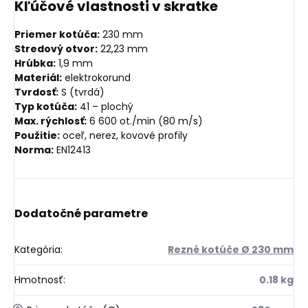
Kľúčové vlastnosti v skratke
Priemer kotúča:
230 mm
Stredový otvor:
22,23 mm
Hrúbka:
1,9 mm
Materiál:
elektrokorund
Tvrdosť:
S (tvrdá)
Typ kotúča:
41 – plochý
Max. rýchlosť:
6 600 ot./min (80 m/s)
Použitie:
oceľ, nerez, kovové profily
Norma:
EN12413
Dodatočné parametre
Kategória
:
Rezné kotúče Ø 230 mm
Hmotnosť
:
0.18 kg