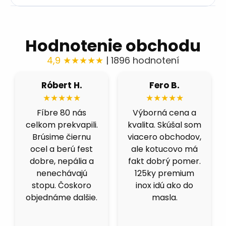
Hodnotenie obchodu
4,9 ★★★★★
| 1896 hodnotení
Róbert H.
Fero B.
★★★★★
★★★★★
Fíbre 80 nás
Výborná cena a
celkom prekvapili.
kvalita. Skúšal som
Brúsime čiernu
viacero obchodov,
ocel a berú fest
ale kotucovo má
dobre, nepália a
fakt dobrý pomer.
nenechávajú
125ky premium
stopu. Čoskoro
inox idú ako do
objednáme dalšie.
masla.