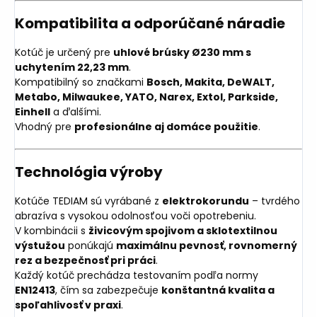
Kompatibilita a odporúčané náradie
Kotúč je určený pre
uhlové brúsky Ø230 mm s
uchytením 22,23 mm
.
Kompatibilný so značkami
Bosch, Makita, DeWALT,
Metabo, Milwaukee, YATO, Narex, Extol, Parkside,
Einhell
a ďalšími.
Vhodný pre
profesionálne aj domáce použitie
.
Technológia výroby
Kotúče TEDIAM sú vyrábané z
elektrokorundu
– tvrdého
abrazíva s vysokou odolnosťou voči opotrebeniu.
V kombinácii s
živicovým spojivom a sklotextilnou
výstužou
ponúkajú
maximálnu pevnosť, rovnomerný
rez a bezpečnosť pri práci
.
Každý kotúč prechádza testovaním podľa normy
EN12413
, čím sa zabezpečuje
konštantná kvalita a
spoľahlivosť v praxi
.