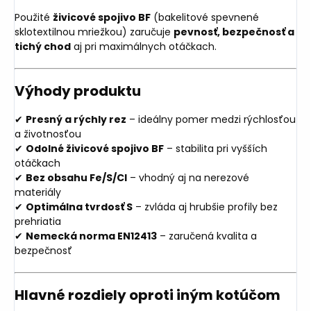
Použité
živicové spojivo BF
(bakelitové spevnené
sklotextilnou mriežkou) zaručuje
pevnosť, bezpečnosť a
tichý chod
aj pri maximálnych otáčkach.
Výhody produktu
✔
Presný a rýchly rez
– ideálny pomer medzi rýchlosťou
a životnosťou
✔
Odolné živicové spojivo BF
– stabilita pri vyšších
otáčkach
✔
Bez obsahu Fe/S/Cl
– vhodný aj na nerezové
materiály
✔
Optimálna tvrdosť S
– zvláda aj hrubšie profily bez
prehriatia
✔
Nemecká norma EN12413
– zaručená kvalita a
bezpečnosť
Hlavné rozdiely oproti iným kotúčom