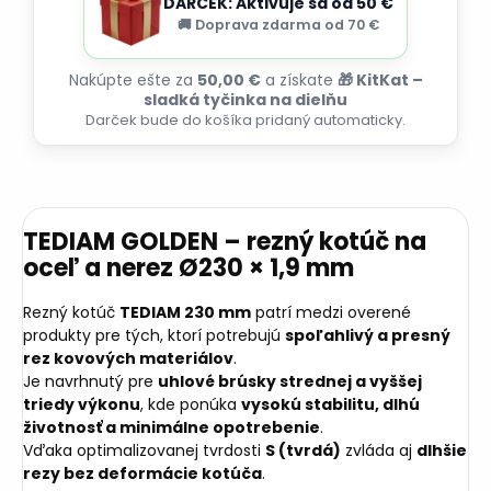
DARČEK: Aktivuje sa od 50 €
🚚 Doprava zdarma od 70 €
Nakúpte ešte za
50,00 €
a získate
🎁 KitKat –
sladká tyčinka na dielňu
Darček bude do košíka pridaný automaticky.
TEDIAM GOLDEN – rezný kotúč na
oceľ a nerez Ø230 × 1,9 mm
Rezný kotúč
TEDIAM 230 mm
patrí medzi overené
produkty pre tých, ktorí potrebujú
spoľahlivý a presný
rez kovových materiálov
.
Je navrhnutý pre
uhlové brúsky strednej a vyššej
triedy výkonu
, kde ponúka
vysokú stabilitu, dlhú
životnosť a minimálne opotrebenie
.
Vďaka optimalizovanej tvrdosti
S (tvrdá)
zvláda aj
dlhšie
rezy bez deformácie kotúča
.