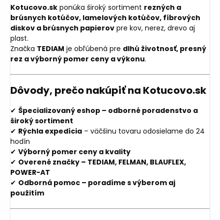
Kotucovo.sk
ponúka široký sortiment
rezných a
brúsnych kotúčov, lamelových kotúčov, fíbrových
diskov a brúsnych papierov
pre kov, nerez, drevo aj
plast.
Značka
TEDIAM
je obľúbená pre
dlhú životnosť, presný
rez a výborný pomer ceny a výkonu
.
Dôvody, prečo nakúpiť na Kotucovo.sk
✔
Špecializovaný eshop – odborné poradenstvo a
široký sortiment
✔
Rýchla expedícia
– väčšinu tovaru odosielame do 24
hodín
✔
Výborný pomer ceny a kvality
✔
Overené značky – TEDIAM, FELMAN, BLAUFLEX,
POWER-AT
✔
Odborná pomoc – poradíme s výberom aj
použitím