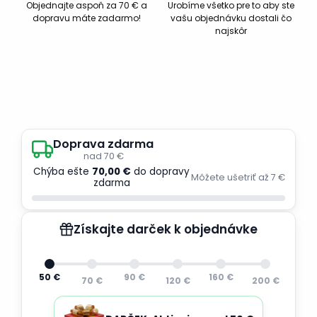
Objednajte aspoň za 70 € a
Urobíme všetko pre to aby ste
dopravu máte zadarmo!
vašu objednávku dostali čo
najskôr
Doprava zdarma
nad 70 €
Chýba ešte
70,00 €
do dopravy
Môžete ušetriť až 7 €
zdarma
Získajte darček k objednávke
50 €
90 €
160 €
70 €
120 €
200 €