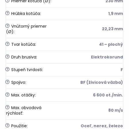
?
Priemer kotúča (Ø)
:
230 mm
?
Hrúbka kotúča
:
1,9 mm
?
Vnútorný priemer
22,23 mm
(Ø)
:
?
Tvar kotúča
:
41 – plochý
?
Druh brusiva
:
Elektrokorund
?
Stupeň tvrdosti
:
F
?
Spojivo
:
BF (živicová väzba)
?
Max. otáčky
:
6 600 ot./min.
?
Max. obvodová
80 m/s
rýchlosť
:
?
Použitie
:
Oceľ, nerez, železo