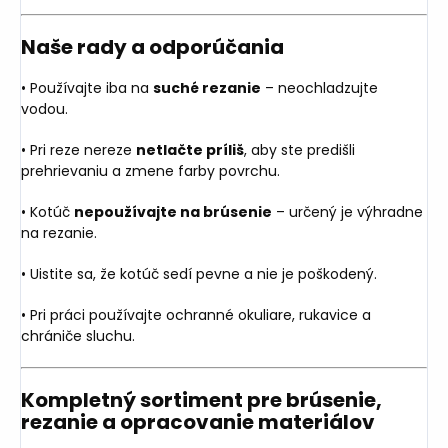
Naše rady a odporúčania
• Používajte iba na
suché rezanie
– neochladzujte
vodou.
• Pri reze nereze
netlačte príliš
, aby ste predišli
prehrievaniu a zmene farby povrchu.
• Kotúč
nepoužívajte na brúsenie
– určený je výhradne
na rezanie.
• Uistite sa, že kotúč sedí pevne a nie je poškodený.
• Pri práci používajte ochranné okuliare, rukavice a
chrániče sluchu.
Kompletný sortiment pre brúsenie,
rezanie a opracovanie materiálov