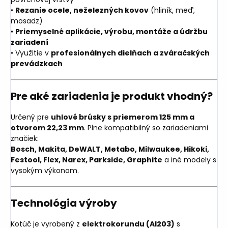
•
Rezanie ocele, neželezných kovov
(hliník, meď,
mosadz)
•
Priemyselné aplikácie, výrobu, montáže a údržbu
zariadení
• Využitie v
profesionálnych dielňach a zváračských
prevádzkach
Pre aké zariadenia je produkt vhodný?
Určený pre
uhlové brúsky s priemerom 125 mm a
otvorom 22,23 mm
. Plne kompatibilný so zariadeniami
značiek:
Bosch, Makita, DeWALT, Metabo, Milwaukee, Hikoki,
Festool, Flex, Narex, Parkside, Graphite
a iné modely s
vysokým výkonom.
Technológia výroby
Kotúč je vyrobený z
elektrokorundu (AI203)
s