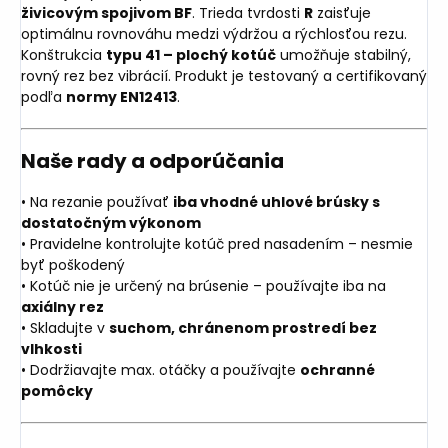
živicovým spojivom BF
. Trieda tvrdosti
R
zaisťuje
optimálnu rovnováhu medzi výdržou a rýchlosťou rezu.
Konštrukcia
typu 41 – plochý kotúč
umožňuje stabilný,
rovný rez bez vibrácií. Produkt je testovaný a certifikovaný
podľa
normy EN12413
.
Naše rady a odporúčania
• Na rezanie používať
iba vhodné uhlové brúsky s
dostatočným výkonom
• Pravidelne kontrolujte kotúč pred nasadením – nesmie
byť poškodený
• Kotúč nie je určený na brúsenie – používajte iba na
axiálny rez
• Skladujte v
suchom, chránenom prostredí bez
vlhkosti
• Dodržiavajte max. otáčky a používajte
ochranné
pomôcky