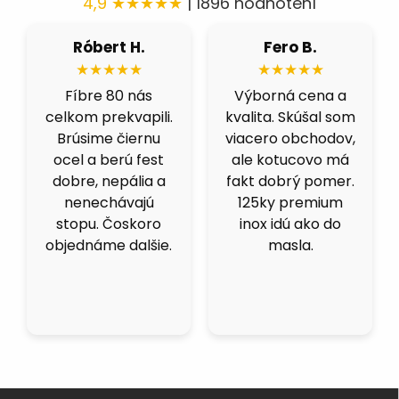
4,9 ★★★★★
| 1896 hodnotení
Róbert H.
Fero B.
★★★★★
★★★★★
Fíbre 80 nás
Výborná cena a
celkom prekvapili.
kvalita. Skúšal som
Brúsime čiernu
viacero obchodov,
ocel a berú fest
ale kotucovo má
dobre, nepália a
fakt dobrý pomer.
nenechávajú
125ky premium
stopu. Čoskoro
inox idú ako do
objednáme dalšie.
masla.
Z