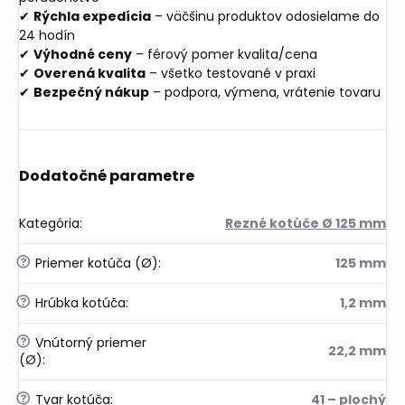
✔
Rýchla expedícia
– väčšinu produktov odosielame do
24 hodín
✔
Výhodné ceny
– férový pomer kvalita/cena
✔
Overená kvalita
– všetko testované v praxi
✔
Bezpečný nákup
– podpora, výmena, vrátenie tovaru
Dodatočné parametre
Kategória
:
Rezné kotúče Ø 125 mm
?
Priemer kotúča (Ø)
:
125 mm
?
Hrúbka kotúča
:
1,2 mm
?
Vnútorný priemer
22,2 mm
(Ø)
:
?
Tvar kotúča
:
41 – plochý