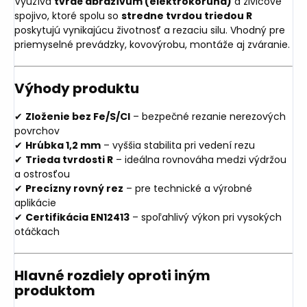
Využíva
tvrdé abrazívum (elektrokorund)
a živicové
spojivo, ktoré spolu so
stredne tvrdou triedou R
poskytujú vynikajúcu životnosť a rezaciu silu. Vhodný pre
priemyselné prevádzky, kovovýrobu, montáže aj zváranie.
Výhody produktu
✔
Zloženie bez Fe/S/Cl
– bezpečné rezanie nerezových
povrchov
✔
Hrúbka 1,2 mm
– vyššia stabilita pri vedení rezu
✔
Trieda tvrdosti R
– ideálna rovnováha medzi výdržou
a ostrosťou
✔
Precízny rovný rez
– pre technické a výrobné
aplikácie
✔
Certifikácia EN12413
– spoľahlivý výkon pri vysokých
otáčkach
Hlavné rozdiely oproti iným
produktom