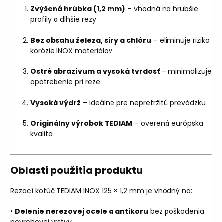
Zvýšená hrúbka (1,2 mm)
– vhodná na hrubšie
profily a dlhšie rezy
Bez obsahu železa, síry a chlóru
– eliminuje riziko
korózie INOX materiálov
Ostré abrazívum a vysoká tvrdosť
– minimalizuje
opotrebenie pri reze
Vysoká výdrž
– ideálne pre nepretržitú prevádzku
Originálny výrobok TEDIAM
– overená európska
kvalita
Oblasti použitia produktu
Rezací kotúč TEDIAM INOX 125 × 1,2 mm je vhodný na:
•
Delenie nerezovej ocele a antikoru
bez poškodenia
povrchovej vrstvy