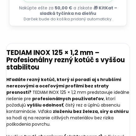
Nakúpte ešte za
50,00 €
a získate
🎁 KitKat –
sladká tyčinka na dielňu
Darček bude do košíka pridaný automaticky.
TEDIAM INOX 125 × 1,2 mm –
Profesionálny rezný kotúč s vyššou
stabilitou
Hľadáte rezný kotúč, ktorý si poradí aj s hrubšími
nerezovými a oceľovými profilmi bez straty
presnosti?
TEDIAM INOX 125 × 1,2 mm predstavuje ideálne
riešenie pre
profesionálnych používateľov
, ktorí
požadujú
vyššiu odolnosť
, čistý rez a úplnú absenciu
kontaminácie. Vďaka
zloženiu bez železa, síry a chlóru
sa hodí aj na rezanie citlivých materiálov bez rizika
poškodenia povrchu.