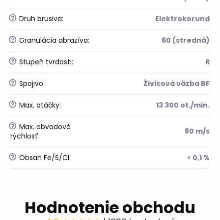
?
Druh brusiva
:
Elektrokorund
?
Granulácia abrazíva
:
60 (stredná)
?
Stupeň tvrdosti
:
R
?
Spojivo
:
Živicová väzba BF
?
Max. otáčky
:
13 300 ot./min.
?
Max. obvodová
80 m/s
rýchlosť
:
?
Obsah Fe/S/Cl
:
< 0,1 %
Hodnotenie obchodu