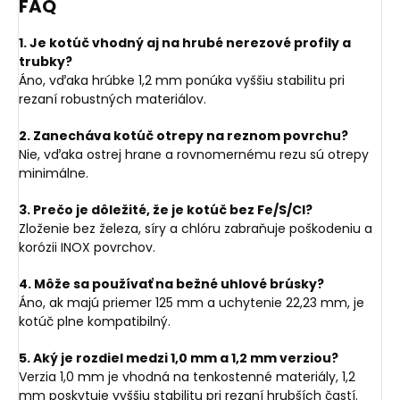
FAQ
1. Je kotúč vhodný aj na hrubé nerezové profily a
trubky?
Áno, vďaka hrúbke 1,2 mm ponúka vyššiu stabilitu pri
rezaní robustných materiálov.
2. Zanecháva kotúč otrepy na reznom povrchu?
Nie, vďaka ostrej hrane a rovnomernému rezu sú otrepy
minimálne.
3. Prečo je dôležité, že je kotúč bez Fe/S/Cl?
Zloženie bez železa, síry a chlóru zabraňuje poškodeniu a
korózii INOX povrchov.
4. Môže sa používať na bežné uhlové brúsky?
Áno, ak majú priemer 125 mm a uchytenie 22,23 mm, je
kotúč plne kompatibilný.
5. Aký je rozdiel medzi 1,0 mm a 1,2 mm verziou?
Verzia 1,0 mm je vhodná na tenkostenné materiály, 1,2
mm poskytuje vyššiu stabilitu pri rezaní hrubších častí.