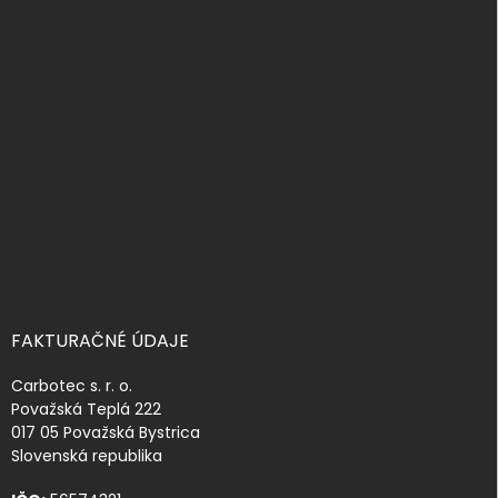
á
p
ä
t
i
e
FAKTURAČNÉ ÚDAJE
Carbotec s. r. o.
Považská Teplá 222
017 05 Považská Bystrica
Slovenská republika