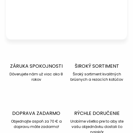
info@kotucovo.sk
+421 940 363 015
Po – Pia: 08:00 – 16:00
Napísať otázku
ZÁRUKA SPOKOJNOSTI
ŠIROKÝ SORTIMENT
Dôverujete nám už viac ako 8
Široký sortiment kvalitných
rokov
brúsnych a rezacích kotúčov
DOPRAVA ZADARMO
RÝCHLE DORUČENIE
Objednajte aspoň za 70 € a
Urobíme všetko pre to aby ste
dopravu máte zadarmo!
vašu objednávku dostali čo
najskôr