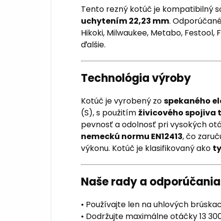
Tento rezný kotúč je kompatibilný 
uchytením 22,23 mm
. Odporúčané
Hikoki, Milwaukee, Metabo, Festool, F
ďalšie.
Technológia výroby
Kotúč je vyrobený zo
spekaného el
(S), s použitím
živicového spojiva 
pevnosť a odolnosť pri vysokých ot
nemeckú normu EN12413
, čo zaru
výkonu. Kotúč je klasifikovaný ako
ty
Naše rady a odporúčania
• Používajte len na uhlových brúsk
• Dodržujte maximálne otáčky 13 300