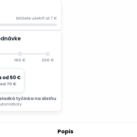
Môžete ušetriť až 7 €
jednávke
160 €
200 €
a od 50 €
od 70 €
 sladká tyčinka na dielňu
utomaticky.
Popis