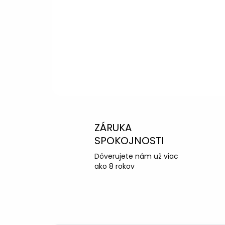
Peter
– Zákazníc
info@kotucovo.sk
+421 940 363 015
Po – Pia: 08:00 – 16:00
Napísať otázku
ZÁRUKA
SPOKOJNOSTI
Dôverujete nám už viac
ako 8 rokov