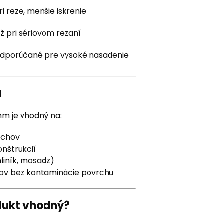
ri reze, menšie iskrenie
rž pri sériovom rezaní
dporúčané pre vysoké nasadenie
u
mm je vhodný na:
echov
onštrukcií
liník, mosadz)
lov bez kontaminácie povrchu
odukt vhodný?