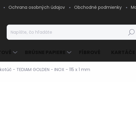
Ochrana osobných údajov
Obchodné podmienky
Mo
Hľad
TOVÉ
BRÚSNE PAPIERE
FÍBROVÉ
KARTÁČE
kotúč - TEDIAM GOLDEN - INOX - 115 x 1 mm
0,48 €
/ ks
0,39 € bez DPH
Jednotková
SKLADOM - EXPEDUJE
cena:
MOŽNOSTI DORUČENIA