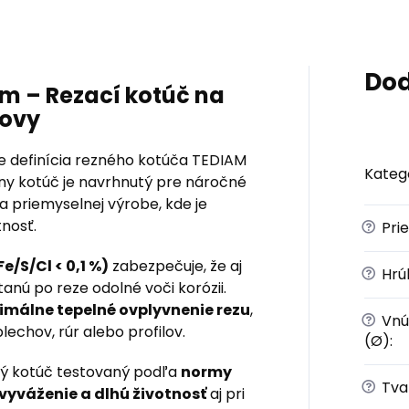
Dod
mm – Rezací kotúč na
kovy
 je definícia rezného kotúča TEDIAM
Kateg
lny kotúč je navrhnutý pre náročné
 priemyselnej výrobe, kde je
tnosť.
?
Pri
e/S/Cl < 0,1 %)
zabezpečuje, že aj
?
Hrú
tanú po reze odolné voči korózii.
imálne tepelné ovplyvnenie rezu
,
?
Vnú
lechov, rúr alebo profilov.
(Ø)
:
dý kotúč testovaný podľa
normy
?
Tva
vyváženie a dlhú životnosť
aj pri