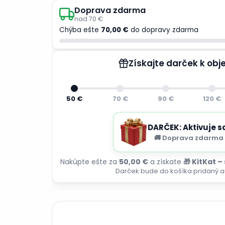
Doprava zdarma
nad 70 €
Chýba ešte
70,00 €
do dopravy zdarma
Získajte darček k ob
50 €
70 €
90 €
120 €
DARČEK: Aktivuje s
🚚 Doprava zdarma 
Nakúpte ešte za
50,00 €
a získate
🎁 KitKat –
Darček bude do košíka pridaný a