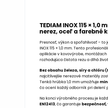
TEDIAM INOX 115 × 1,0 
nerez, oceľ a farebné 
Presnosť, výkon a spoľahlivosť – to
INOX 115 × 1,0 mm. Tento profesioná
aplikácie v kovovýrobe, montážach a
rozhodujúca čistota rezu a dlhá živo
Bez obsahu železa, síry a chlóru (F
najcitlivejšie nerezové materiály zos
Tenká hrúbka 1,0 mm umožňuje
min
čo ocení každý odborník pri delení p
Na konci výrobného procesu je kaž
EN12413
, čo garantuje
bezpečnosť, 