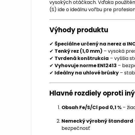
vysokých otáčkach. Vďaka použit
(S) ide o ideálnu voľbu pre profesio
Výhody produktu
✔
Špeciálne určený na nerez a IN
✔
Tenký rez (1,0 mm)
– vysoká pre
✔
Tvrdená konštrukcia
– vyššia st
✔
Vyhovuje norme EN12413
– bezpe
✔
Ideálny na uhlové brúsky
– stab
Hlavné rozdiely oproti i
Obsah Fe/S/Cl pod 0,1 %
– žia
Nemecký výrobný štandard
bezpečnosť