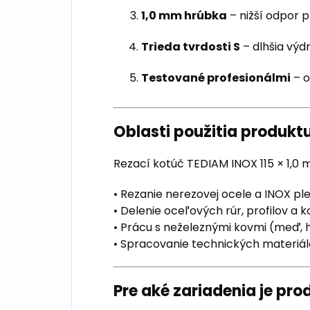
1,0 mm hrúbka
– nižší odpor p
Trieda tvrdosti S
– dlhšia výd
Testované profesionálmi
– o
Oblasti použitia produkt
Rezací kotúč TEDIAM INOX 115 × 1,0 
• Rezanie nerezovej ocele a INOX pl
• Delenie oceľových rúr, profilov a k
• Prácu s neželeznými kovmi (meď, h
• Spracovanie technických materiá
Pre aké zariadenia je pr