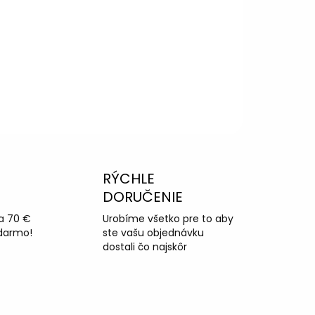
RÝCHLE
DORUČENIE
a 70 €
Urobíme všetko pre to aby
darmo!
ste vašu objednávku
dostali čo najskôr