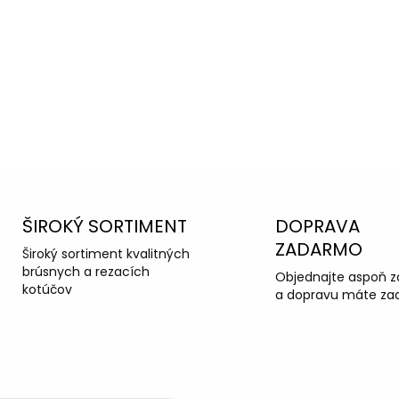
ka podpora
OPÝTAŤ SA
ŠIROKÝ SORTIMENT
DOPRAVA
ZADARMO
Široký sortiment kvalitných
brúsnych a rezacích
Objednajte aspoň z
kotúčov
a dopravu máte za