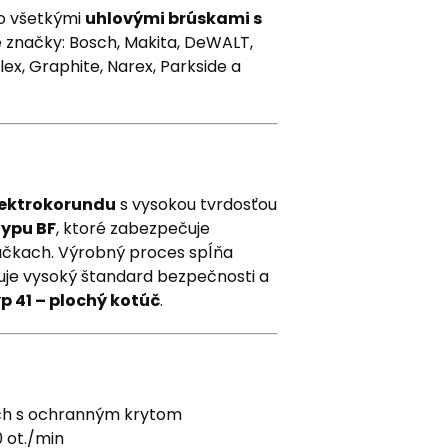
so všetkými
uhlovými brúskami s
 značky: Bosch, Makita, DeWALT,
lex, Graphite, Narex, Parkside a
ektrokorundu
s vysokou tvrdosťou
typu BF
, ktoré zabezpečuje
áčkach. Výrobný proces spĺňa
čuje vysoký štandard bezpečnosti a
p 41 – plochý kotúč
.
ach s ochranným krytom
 ot./min