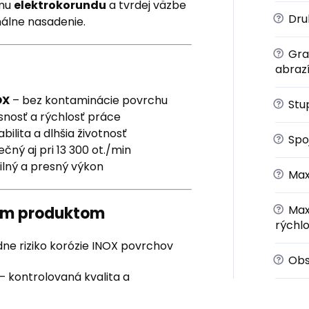
ému
elektrokorundu
a tvrdej väzbe
?
Druh
nálne nasadenie.
?
Gra
abraz
OX
– bez kontaminácie povrchu
?
Stup
snosť a rýchlosť práce
abilita a dlhšia životnosť
?
Spoj
čný aj pri 13 300 ot./min
ilný a presný výkon
?
Max
?
Max
ným produktom
rýchlo
dne riziko korózie INOX povrchov
?
Obs
– kontrolovaná kvalita a