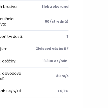
 brusiva
:
Elektrokorund
nulácia
60 (stredná)
íva
:
eň tvrdosti
:
S
ivo
:
Živicová väzba BF
. otáčky
:
13 300 ot./min.
. obvodová
80 m/s
sť
:
ah Fe/S/Cl
:
< 0,1 %