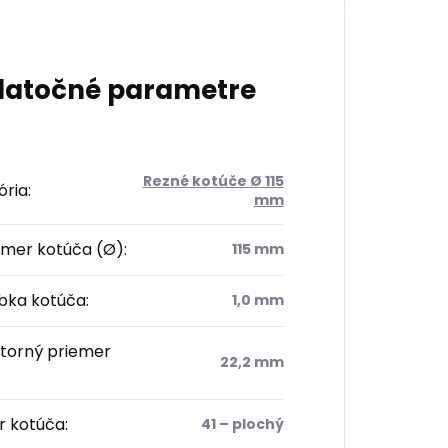
atočné parametre
Rezné kotúče Ø 115
ória
:
mm
emer kotúča (Ø)
:
115 mm
bka kotúča
:
1,0 mm
torný priemer
22,2 mm
r kotúča
:
41 – plochý