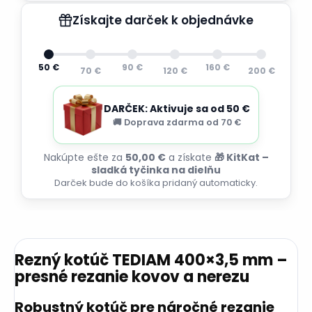
Získajte darček k objednávke
50 €
90 €
160 €
70 €
120 €
200 €
DARČEK: Aktivuje sa od 50 €
🚚 Doprava zdarma od 70 €
Nakúpte ešte za
50,00 €
a získate
🎁 KitKat –
sladká tyčinka na dielňu
Darček bude do košíka pridaný automaticky.
Rezný kotúč TEDIAM 400×3,5 mm –
presné rezanie kovov a nerezu
Robustný kotúč pre náročné rezanie