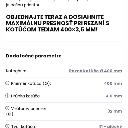
je našou prioritou
OBJEDNAJTE TERAZ A DOSIAHNITE
MAXIMÁLNU PRESNOSŤ PRI REZANÍ S
KOTÚČOM TEDIAM 400×3,5 MM!
Dodatočné parametre
Kategória
:
Rezné kotúče Ø 400 mm
?
Priemer kotúča (Ø)
:
400 mm
?
Hrúbka kotúča
:
4,0 mm
?
Vnútorný priemer
32 mm
(Ø)
:
?
Tvar kotúča
:
41 – plochý