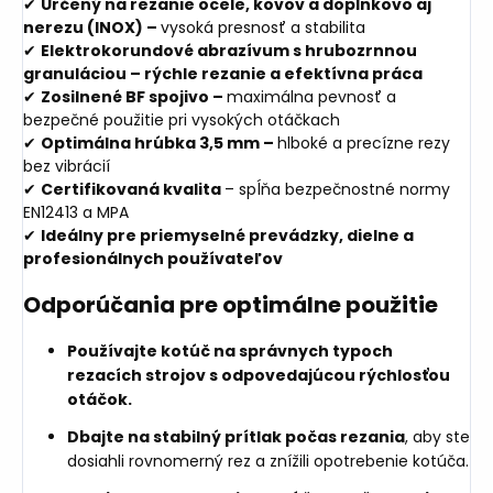
✔
Určený na rezanie ocele, kovov a doplnkovo aj
nerezu (INOX) –
vysoká presnosť a stabilita
✔
Elektrokorundové abrazívum s hrubozrnnou
granuláciou – rýchle rezanie a efektívna práca
✔
Zosilnené BF spojivo –
maximálna pevnosť a
bezpečné použitie pri vysokých otáčkach
✔
Optimálna hrúbka 3,5 mm –
hlboké a precízne rezy
bez vibrácií
✔
Certifikovaná kvalita
– spĺňa bezpečnostné normy
EN12413 a MPA
✔
Ideálny pre priemyselné prevádzky, dielne a
profesionálnych používateľov
Odporúčania pre optimálne použitie
Používajte kotúč na správnych typoch
rezacích strojov s odpovedajúcou rýchlosťou
otáčok.
Dbajte na stabilný prítlak počas rezania
, aby ste
dosiahli rovnomerný rez a znížili opotrebenie kotúča.