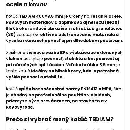
ocele a kovov
Kotúč
TEDIAM 400×3,5 mm
je určený na
rezanie ocele,
kovových materiálov a doplnkovo aj nerezu (INOX)
.
Elektrokorundové abrazívum s hrubšou granuláciou
(30)
zaručuje
efektívne odstraňovanie materiálu a
vysokú reznú schopnosť aj pri dlhodobom používaní
.
Zosilnená
živicová väzba BF s výstužou zo sklenených
vlákien
poskytuje
pevnosť, stabilitu a bezpečnosť aj
pri náročných aplikáciách
.
Vďaka hrúbke 3,5 mm
je
tento kotúč
ideálny na hlboké rezy, kde je potrebná
vyššia pevnosť a stabilita
.
Kotúč
spĺňa bezpečnostné normy EN12413 a MPA
, čím
je
vhodný na profesionálne použitie v dielňach,
priemyselných prevádzkach, na stavbách a v
kovovýrobe
.
Prečo si vybrať rezný kotúč TEDIAM?