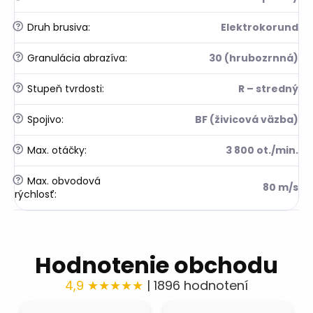
?
Druh brusiva
:
Elektrokorund
?
Granulácia abrazíva
:
30 (hrubozrnná)
?
Stupeň tvrdosti
:
R – stredný
?
Spojivo
:
BF (živicová väzba)
?
Max. otáčky
:
3 800 ot./min.
?
Max. obvodová
80 m/s
rýchlosť
:
Hodnotenie obchodu
4,9 ★★★★★
| 1896 hodnotení