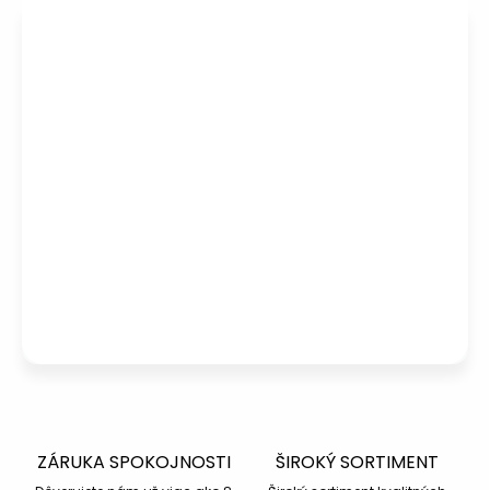
Potrebujete poradiť s výberom?
Peter
– Zákaznícka podpora
info@kotucovo.sk
+421 940 363 015
Po – Pia: 08:00 – 16:00
Napísať otázku
ZÁRUKA SPOKOJNOSTI
ŠIROKÝ SORTIMENT