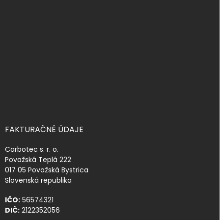
ä
t
i
e
FAKTURAČNÉ ÚDAJE
Carbotec s. r. o.
Považská Teplá 222
017 05 Považská Bystrica
Slovenská republika
IČO:
56574321
DIČ:
2122352056