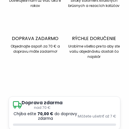
Dôverujete nám už viac ako 8
Široký sortiment kvalitných
rokov
brúsnych a rezacích kotúčov
DOPRAVA ZADARMO
RÝCHLE DORUČENIE
Objednajte aspoň za 70 € a
Urobíme všetko pre to aby ste
dopravu máte zadarmo!
vašu objednávku dostali čo
najskôr
Doprava zdarma
nad 70 €
Chýba ešte
70,00 €
do dopravy
Môžete ušetriť až 7 €
zdarma