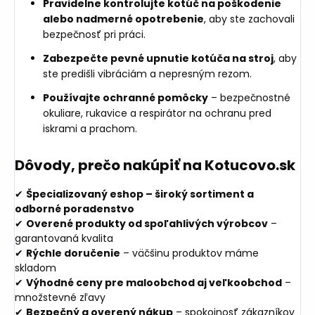
Pravidelne kontrolujte kotúč na poškodenie
alebo nadmerné opotrebenie
, aby ste zachovali
bezpečnosť pri práci.
Zabezpečte pevné upnutie kotúča na stroj
, aby
ste predišli vibráciám a nepresným rezom.
Používajte ochranné pomôcky
– bezpečnostné
okuliare, rukavice a respirátor na ochranu pred
iskrami a prachom.
Dôvody, prečo nakúpiť na Kotucovo.sk
✔
Špecializovaný eshop – široký sortiment a
odborné poradenstvo
✔
Overené produkty od spoľahlivých výrobcov
–
garantovaná kvalita
✔
Rýchle doručenie
– väčšinu produktov máme
skladom
✔
Výhodné ceny pre maloobchod aj veľkoobchod
–
množstevné zľavy
✔
Bezpečný a overený nákup
– spokojnosť zákazníkov