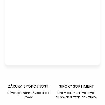
Potrebujete poradiť s výberom?
Peter
– Zákaznícka podpora
info@kotucovo.sk
+421 940 363 015
Po – Pia: 08:00 – 16:00
Napísať otázku
ZÁRUKA SPOKOJNOSTI
ŠIROKÝ SORTIMENT
Dôverujete nám už viac ako 8
Široký sortiment kvalitných
rokov
brúsnych a rezacích kotúčov