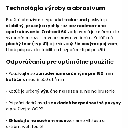
Technológia výroby a abrazívum
Použité abrazívum typu
elektrokorund
poskytuje
stabilný, presný a rýchly rez bez nadmerného
opotrebovania
.
Zrnitosti 60
zodpovedá jemnému, ale
výkonnému rezu s rovnomerným vedením. Kotúč má
plochý tvar (typ 41)
a je viazaný
živicovým spojivom
,
ktoré prispieva k stabilite a bezpečnosti pri použití.
Odporúčania pre optimálne použitie
• Používajte so
zariadeniami určenými pre 180 mm
kotúče
s max. 8 500 ot./min
• Kotúč je určený
výlučne na rezanie
, nie na brúsenie
• Pri práci dodržiavajte
základné bezpečnostné pokyny
a používajte OOPP
•
Skladujte na suchom mieste
, mimo vlhkosti a
extrémnych teplôt