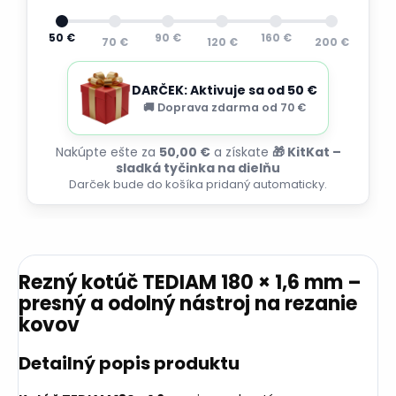
50 €
90 €
160 €
70 €
120 €
200 €
DARČEK: Aktivuje sa od 50 €
🚚 Doprava zdarma od 70 €
Nakúpte ešte za
50,00 €
a získate
🎁 KitKat –
sladká tyčinka na dielňu
Darček bude do košíka pridaný automaticky.
Rezný kotúč TEDIAM 180 × 1,6 mm –
presný a odolný nástroj na rezanie
kovov
Detailný popis produktu