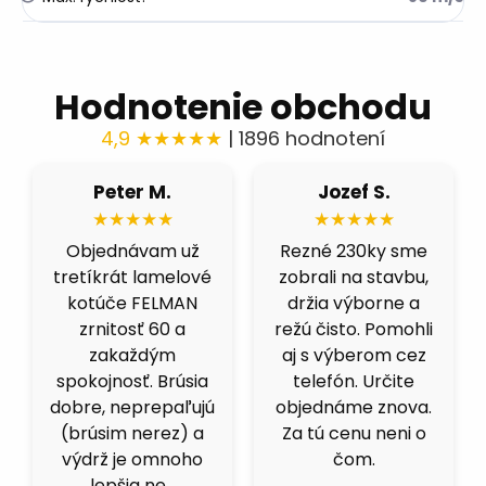
Hodnotenie obchodu
4,9 ★★★★★
| 1896 hodnotení
Róbert H.
Fero B.
★★★★★
★★★★★
Fíbre 80 nás
Výborná cena a
celkom prekvapili.
kvalita. Skúšal som
Brúsime čiernu
viacero obchodov,
ocel a berú fest
ale kotucovo má
dobre, nepália a
fakt dobrý pomer.
nenechávajú
125ky premium
stopu. Čoskoro
inox idú ako do
objednáme dalšie.
masla.