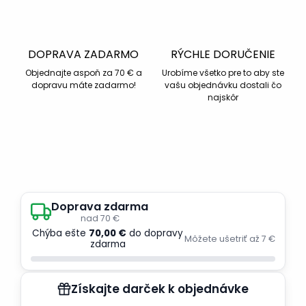
DOPRAVA ZADARMO
RÝCHLE DORUČENIE
Objednajte aspoň za 70 € a
Urobíme všetko pre to aby ste
dopravu máte zadarmo!
vašu objednávku dostali čo
najskôr
Doprava zdarma
nad 70 €
Chýba ešte
70,00 €
do dopravy
Môžete ušetriť až 7 €
zdarma
Získajte darček k objednávke