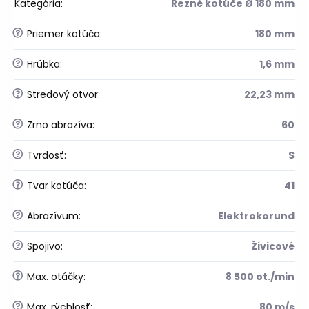
Kategória
:
Rezné kotúče Ø 180 mm
?
Priemer kotúča
:
180 mm
?
Hrúbka
:
1,6 mm
?
Stredový otvor
:
22,23 mm
?
Zrno abrazíva
:
60
?
Tvrdosť
:
S
?
Tvar kotúča
:
41
?
Abrazívum
:
Elektrokorund
?
Spojivo
:
Živicové
?
Max. otáčky
:
8 500 ot./min
?
Max. rýchlosť
:
80 m/s