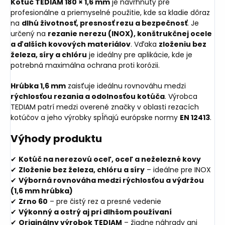
Kotúč TEDIAM 180 × 1,6 mm
je navrhnutý pre
profesionálne a priemyselné použitie, kde sa kladie dôraz
na
dlhú životnosť, presnosť rezu a bezpečnosť
. Je
určený na
rezanie nerezu (INOX), konštrukčnej ocele
a ďalších kovových materiálov
. Vďaka
zloženiu bez
železa, síry a chlóru
je ideálny pre aplikácie, kde je
potrebná maximálna ochrana proti korózii.
Hrúbka 1,6 mm
zaisťuje ideálnu rovnováhu medzi
rýchlosťou rezania a odolnosťou kotúča
. Výrobca
TEDIAM patrí medzi overené značky v oblasti rezacích
kotúčov a jeho výrobky spĺňajú európske normy
EN 12413
.
Výhody produktu
✔
Kotúč na nerezovú oceľ, oceľ a neželezné kovy
✔
Zloženie bez železa, chlóru a síry
– ideálne pre INOX
✔
Výborná rovnováha medzi rýchlosťou a výdržou
(1,6 mm hrúbka)
✔
Zrno 60
– pre čistý rez a presné vedenie
✔
Výkonný a ostrý aj pri dlhšom používaní
✔
Originálny výrobok TEDIAM
– žiadne náhrady ani