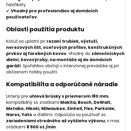
falzifikáty
✔
Vhodný pre profesionálov aj domácich
používateľov
Oblasti použitia produktu
Kotúč sa uplatní pri
rezaní trubiek, výstuží,
nerezových líšt, oceľových profilov, konštrukčných
prvkov aj farebných kovov
. Vhodný do
zámočníckych
dielní, kovovýroby, na montáže aj do domácich
garáží
. Spoľahlivo obstojí v intenzívnej prevádzke aj pri
občasnom hobby použití.
Kompatibilita a odporúčané náradie
Určený pre
uhlové brúsky s priemerom 180 mm
,
kompatibilný so značkami
Makita, Bosch, DeWalt,
Metabo, Hikoki, Milwaukee, Einhell, Flex, Parkside,
Narex, Yato
a ďalšími. Odporúča sa používať so
zariadeniami stredného až vyššieho výkonu
, s max.
otáčkami
8 500 ot./min
.