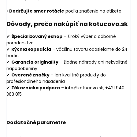
•
Dodržujte smer rotácie
podľa značenia na etikete
Dôvody, prečo nakúpiť na kotucovo.sk
✔
Špecializovaný eshop
– široký výber a odborné
poradenstvo
✔
Rýchla expedícia
– väčšinu tovaru odosielame do 24
hodín
✔
Garancia originality
– žiadne náhrady ani nekvalitné
napodobeniny
✔
Overené značky
– len kvalitné produkty do
profesionálneho nasadenia
✔
Zákaznícka podpora
–
info@kotucovo.sk
, +421 940
363 015
Dodatočné parametre