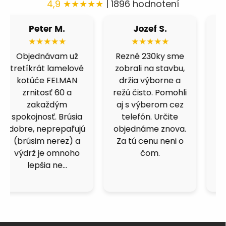
4,9 ★★★★★
| 1896 hodnotení
Róbert H.
Fero B.
★★★★★
★★★★★
Fíbre 80 nás
Výborná cena a
celkom prekvapili.
kvalita. Skúšal som
Brúsime čiernu
viacero obchodov,
ocel a berú fest
ale kotucovo má
dobre, nepália a
fakt dobrý pomer.
nenechávajú
125ky premium
stopu. Čoskoro
inox idú ako do
objednáme dalšie.
masla.