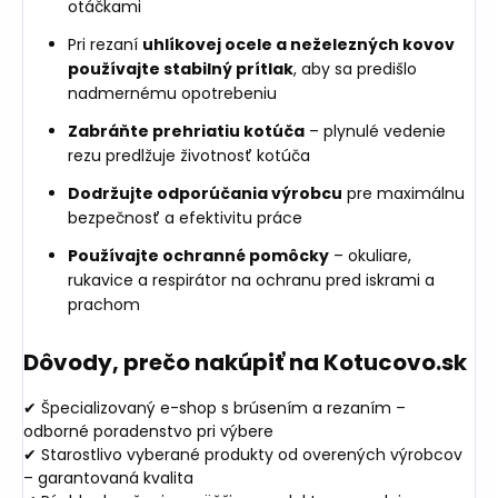
otáčkami
Pri rezaní
uhlíkovej ocele a neželezných kovov
používajte stabilný prítlak
, aby sa predišlo
nadmernému opotrebeniu
Zabráňte prehriatiu kotúča
– plynulé vedenie
rezu predlžuje životnosť kotúča
Dodržujte odporúčania výrobcu
pre maximálnu
bezpečnosť a efektivitu práce
Používajte ochranné pomôcky
– okuliare,
rukavice a respirátor na ochranu pred iskrami a
prachom
Dôvody, prečo nakúpiť na Kotucovo.sk
✔ Špecializovaný e-shop s brúsením a rezaním –
odborné poradenstvo pri výbere
✔ Starostlivo vyberané produkty od overených výrobcov
– garantovaná kvalita