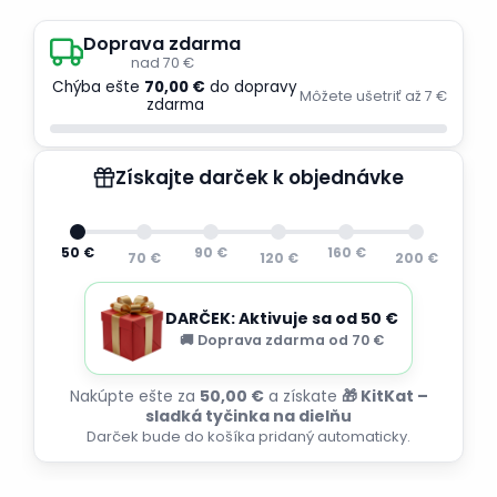
Doprava zdarma
nad 70 €
Chýba ešte
70,00 €
do dopravy
Môžete ušetriť až 7 €
zdarma
Získajte darček k objednávke
50 €
90 €
160 €
70 €
120 €
200 €
DARČEK: Aktivuje sa od 50 €
🚚 Doprava zdarma od 70 €
Nakúpte ešte za
50,00 €
a získate
🎁 KitKat –
sladká tyčinka na dielňu
Darček bude do košíka pridaný automaticky.