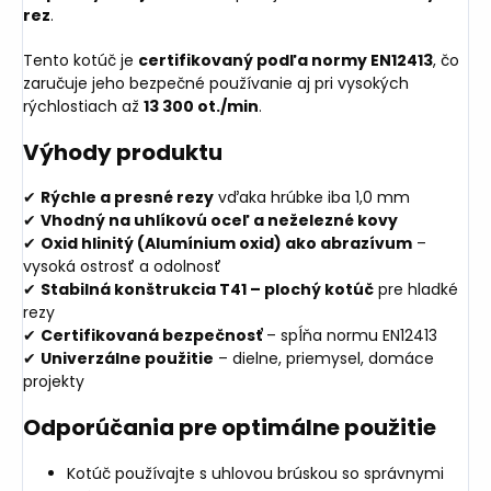
rez
.
Tento kotúč je
certifikovaný podľa normy EN12413
, čo
zaručuje jeho bezpečné používanie aj pri vysokých
rýchlostiach až
13 300 ot./min
.
Výhody produktu
✔
Rýchle a presné rezy
vďaka hrúbke iba 1,0 mm
✔
Vhodný na uhlíkovú oceľ a neželezné kovy
✔
Oxid hlinitý (Alumínium oxid) ako abrazívum
–
vysoká ostrosť a odolnosť
✔
Stabilná konštrukcia T41 – plochý kotúč
pre hladké
rezy
✔
Certifikovaná bezpečnosť
– spĺňa normu EN12413
✔
Univerzálne použitie
– dielne, priemysel, domáce
projekty
Odporúčania pre optimálne použitie
Kotúč používajte s uhlovou brúskou so správnymi