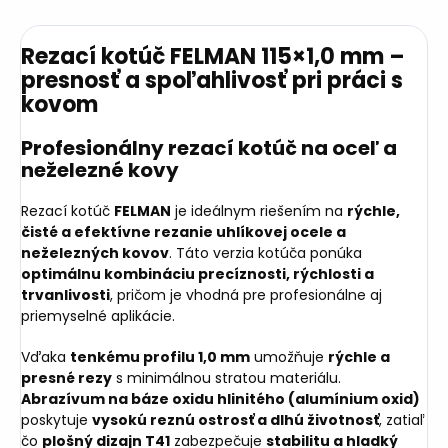
Rezací kotúč FELMAN 115×1,0 mm –
presnosť a spoľahlivosť pri práci s
kovom
Profesionálny rezací kotúč na oceľ a
neželezné kovy
Rezací kotúč
FELMAN
je ideálnym riešením na
rýchle,
čisté a efektívne rezanie uhlíkovej ocele a
neželezných kovov
. Táto verzia kotúča ponúka
optimálnu kombináciu precíznosti, rýchlosti a
trvanlivosti
, pričom je vhodná pre profesionálne aj
priemyselné aplikácie.
Vďaka
tenkému profilu 1,0 mm
umožňuje
rýchle a
presné rezy
s minimálnou stratou materiálu.
Abrazívum na báze oxidu hlinitého (alumínium oxid)
poskytuje
vysokú reznú ostrosť a dlhú životnosť
, zatiaľ
čo
plošný dizajn T41
zabezpečuje
stabilitu a hladký