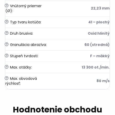
?
Vnútorný priemer
22,23 mm
(Ø)
:
?
Typ tvaru kotúča
:
41 – plochý
?
Druh brusiva
:
Oxid hlinitý
?
Granulácia abrazíva
:
60 (stredná)
?
Stupeň tvrdosti
:
F – mäkký
?
Max. otáčky
:
13 300 ot./min.
?
Max. obvodová
80 m/s
rýchlosť
:
Hodnotenie obchodu