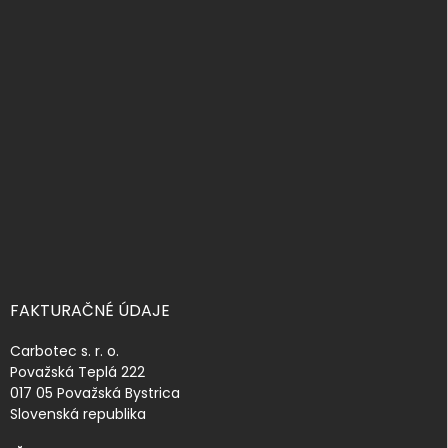
Z
á
p
ä
t
i
e
FAKTURAČNÉ ÚDAJE
Carbotec s. r. o.
Považská Teplá 222
017 05 Považská Bystrica
Slovenská republika