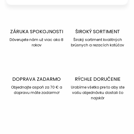
ZÁRUKA SPOKOJNOSTI
ŠIROKÝ SORTIMENT
Dôverujete nám už viac ako 8
Široký sortiment kvalitných
rokov
brúsnych a rezacích kotúčov
DOPRAVA ZADARMO
RÝCHLE DORUČENIE
Objednajte aspoň za 70 € a
Urobíme všetko pre to aby ste
dopravu máte zadarmo!
vašu objednávku dostali čo
najskôr