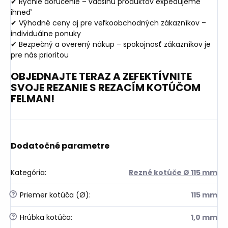
✔ Rýchle doručenie – väčšinu produktov expedujeme
ihneď
✔ Výhodné ceny aj pre veľkoobchodných zákazníkov –
individuálne ponuky
✔ Bezpečný a overený nákup – spokojnosť zákazníkov je
pre nás prioritou
OBJEDNAJTE TERAZ A ZEFEKTÍVNITE
SVOJE REZANIE S REZACÍM KOTÚČOM
FELMAN!
Dodatočné parametre
Kategória
:
Rezné kotúče Ø 115 mm
?
Priemer kotúča (Ø)
:
115 mm
?
Hrúbka kotúča
:
1,0 mm