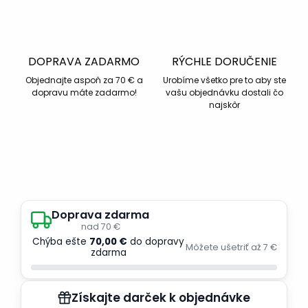
DOPRAVA ZADARMO
RÝCHLE DORUČENIE
Objednajte aspoň za 70 € a
Urobíme všetko pre to aby ste
dopravu máte zadarmo!
vašu objednávku dostali čo
najskôr
Doprava zdarma
nad 70 €
Chýba ešte
70,00 €
do dopravy
Môžete ušetriť až 7 €
zdarma
Získajte darček k objednávke