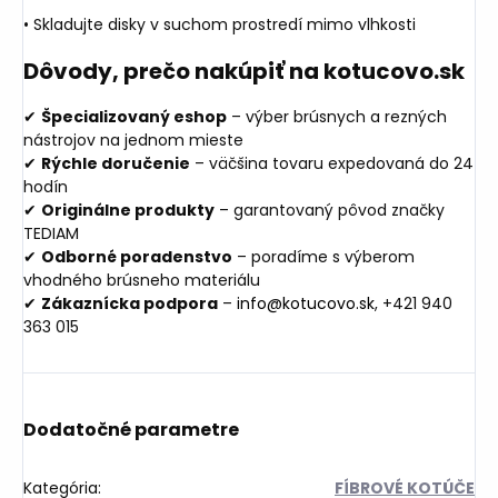
• Skladujte disky v suchom prostredí mimo vlhkosti
Dôvody, prečo nakúpiť na kotucovo.sk
✔
Špecializovaný eshop
– výber brúsnych a rezných
nástrojov na jednom mieste
✔
Rýchle doručenie
– väčšina tovaru expedovaná do 24
hodín
✔
Originálne produkty
– garantovaný pôvod značky
TEDIAM
✔
Odborné poradenstvo
– poradíme s výberom
vhodného brúsneho materiálu
✔
Zákaznícka podpora
–
info@kotucovo.sk
, +421 940
363 015
Dodatočné parametre
Kategória
:
FÍBROVÉ KOTÚČE