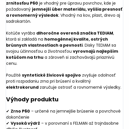
zrnitosťou P60
je vhodný pre úpravu povrchov, kde je
požadovaný
jemnejší úber materiálu, vyššia presnosť
a rovnomerný výsledok
. Vhodný na kov, plast, drevo aj
sadrokartón.
Kotúče vyrába
dlhoročne overená značka TEDIAM
,
ktorá si zakladá na
homogénnej kvalite, ostrých
brúsnych vlastnostiach a pevnosti
. Disky TEDIAM sa
svojou účinnosťou a životnosťou
vyrovnajú najlepším
kotúčom na trhu
a zároveň si zachovávajú priaznivú
cenu.
Použité
syntetické živicové spojivo
zvyšuje odolnosť
proti rozpadaniu zrna pri brúsení a kvalitný
elektrokorund
zaručuje ostrosť a rovnomerné výsledky.
Výhody produktu
✔
Zrno P60
– určené na jemnejšie brúsenie a povrchové
dokončenie
✔
Vysoká výdrž
– v porovnaní s FELMAN až trojnásobne