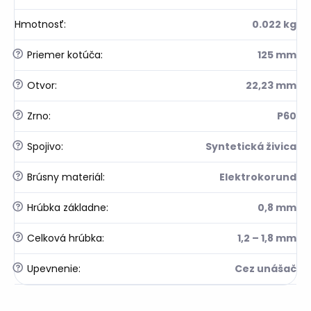
Hmotnosť
:
0.022 kg
?
Priemer kotúča
:
125 mm
?
Otvor
:
22,23 mm
?
Zrno
:
P60
?
Spojivo
:
Syntetická živica
?
Brúsny materiál
:
Elektrokorund
?
Hrúbka základne
:
0,8 mm
?
Celková hrúbka
:
1,2 – 1,8 mm
?
Upevnenie
:
Cez unášač