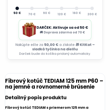
50 €
90 €
160 €
70 €
120 €
200 €
DARČEK: Aktivuje sa od 50 €
🚚 Doprava zdarma od 70 €
Nakúpte ešte za
50,00 €
a získate
🎁 KitKat –
sladká tyčinka na dielňu
Darček bude do košíka pridaný automaticky.
Fíbrový kotúč TEDIAM 125 mm P60 –
na jemné a rovnomerné brúsenie
Detailný popis produktu
Fíbrový kotúč TEDIAM s priemerom 125 mm a