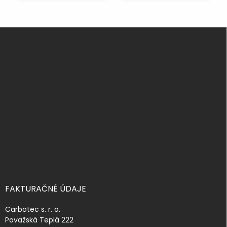
Z
á
p
ä
t
i
e
FAKTURAČNÉ ÚDAJE
Carbotec s. r. o.
Považská Teplá 222