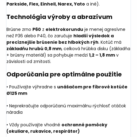
Parkside, Flex, Einhell, Narex, Yato
a iné).
Technológia výroby a abrazívum
Brúsne zrno
P60
z
elektrokorundu
je menej agresívne
než P36 alebo P40, čo zaručuje
hladší výsledok a
precíznejšie brúsenie bez hlbokých rýh
. Kotúč má
základňu hrubú 0,8 mm
, celková hrúbka disku (základňa
+ brúsny materiál) sa pohybuje medzi
1,2 – 1,8 mm
v
závislosti od zrnitosti.
Odporúčania pre optimálne použitie
• Používajte výhradne s
unášačom pre fíbrové kotúče
Ø125 mm
• Neprekračujte odporúčanú maximálnu rýchlosť otáčok
náradia
• Vždy používajte vhodné
ochranné pomôcky
(okuliare, rukavice, respirátor)