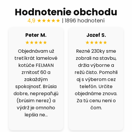
Hodnotenie obchodu
4,9 ★★★★★
| 1896 hodnotení
Róbert H.
Fero B.
★★★★★
★★★★★
Fíbre 80 nás
Výborná cena a
celkom prekvapili.
kvalita. Skúšal som
Brúsime čiernu
viacero obchodov,
ocel a berú fest
ale kotucovo má
dobre, nepália a
fakt dobrý pomer.
nenechávajú
125ky premium
stopu. Čoskoro
inox idú ako do
objednáme dalšie.
masla.