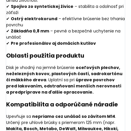
dlhšia životnosť
✔
Spojivo zo syntetickej živice
– stabilita a odolnosť pri
záťaži
✔
Ostrý elektrokorund
– efektívne brúsenie bez trhania
povrchu
✔
Základňa 0,8 mm
– pevné a bezpečné uchytenie na
unášač
✔
Pre profesionálov aj domácich kutilov
Oblasti použitia produktu
Disk je vhodný na jemné brúsenie
oceľových plechov,
neželezných kovov, plastových častí, sadrokartónu
či mäkkého dreva
. Uplatní sa pri
úprave povrchov
pred lakovaním, odstraňovaní menších nerovností
a predpríprave na ďalšie opracovanie.
Kompatibilita a odporúčané náradie
Upevňuje sa
nepriamo cez unášač so závitom M14
.
Určený pre uhlové brúsky s priemerom 125 mm (napr.
Makita, Bosch, Metabo, DeWalt, Milwaukee, Hikoki,