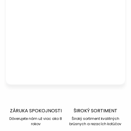
Potrebujete poradiť s výberom?
Peter
– Zákaznícka podpora
info@kotucovo.sk
+421 940 363 015
Po – Pia: 08:00 – 16:00
Napísať otázku
ZÁRUKA SPOKOJNOSTI
ŠIROKÝ SORTIMENT
Dôverujete nám už viac ako 8
Široký sortiment kvalitných
rokov
brúsnych a rezacích kotúčov