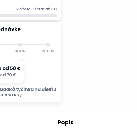
Môžete ušetriť až 7 €
jednávke
160 €
200 €
a od 50 €
od 70 €
 sladká tyčinka na dielňu
utomaticky.
Popis