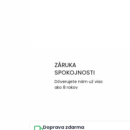
info@kotucovo.sk
+421 940 363 015
Po – Pia: 08:00 – 16:00
Napísať otázku
ZÁRUKA
SPOKOJNOSTI
Dôverujete nám už viac
ako 8 rokov
Doprava zdarma