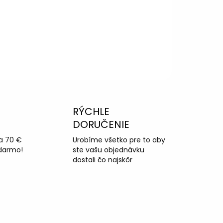
RÝCHLE
DORUČENIE
a 70 €
Urobíme všetko pre to aby
darmo!
ste vašu objednávku
dostali čo najskôr