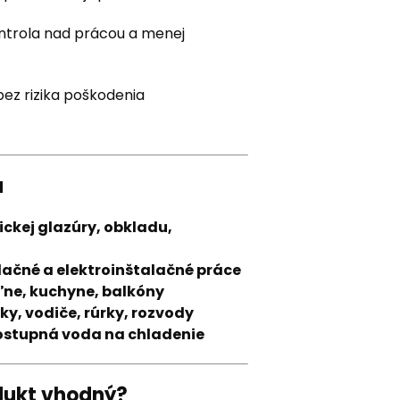
ontrola nad prácou a menej
bez rizika poškodenia
u
ickej glazúry, obkladu,
lačné a elektroinštalačné práce
ne, kuchyne, balkóny
y, vodiče, rúrky, rozvody
dostupná voda na chladenie
odukt vhodný?