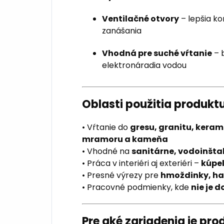
Ventilačné otvory
– lepšia k
zanášania
Vhodná pre suché vŕtanie
– 
elektronáradia vodou
Oblasti použitia produkt
• Vŕtanie do
gresu, granitu, keram
mramoru a kameňa
• Vhodné na
sanitárne, vodoinšta
• Práca v interiéri aj exteriéri –
kúpeľ
• Presné výrezy pre
hmoždinky, hak
• Pracovné podmienky, kde
nie je 
Pre aké zariadenia je pr