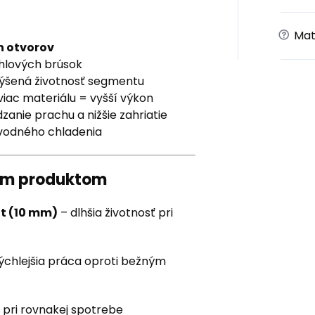
?
Mat
h otvorov
hlových brúsok
ýšená životnosť segmentu
viac materiálu = vyšší výkon
zanie prachu a nižšie zahriatie
 vodného chladenia
ným produktom
t (10 mm)
– dlhšia životnosť pri
rýchlejšia práca oproti bežným
v pri rovnakej spotrebe