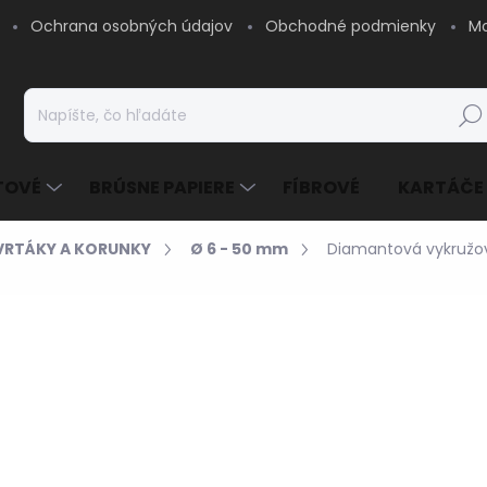
Ochrana osobných údajov
Obchodné podmienky
Mo
Hľad
TOVÉ
BRÚSNE PAPIERE
FÍBROVÉ
KARTÁČE
VRTÁKY A KORUNKY
Ø 6 - 50 mm
Diamantová vykružov
10,26 €
/ ks
8,34 € bez DPH
Jednotková
SKLADOM - EXPEDUJE
cena:
MOŽNOSTI DORUČENIA