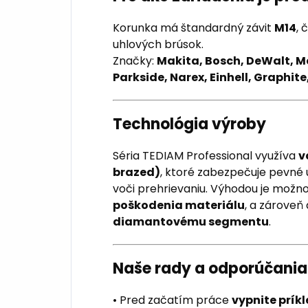
Korunka má štandardný závit
M14
, 
uhlových brúsok.
Značky:
Makita, Bosch, DeWalt, Me
Parkside, Narex, Einhell, Graphit
Technológia výroby
Séria TEDIAM Professional využíva
v
brazed)
, ktoré zabezpečuje pevné
voči prehrievaniu. Výhodou je možn
poškodenia materiálu
, a zároveň
diamantovému segmentu
.
Naše rady a odporúčania
• Pred začatím práce
vypnite príkl