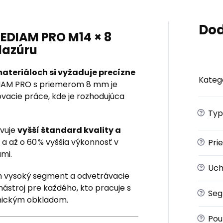
Dod
EDIAM PRO M14 × 8
lazúru
materiáloch si vyžaduje precízne
Kateg
IAM PRO s priemerom 8 mm je
vacie práce, kde je rozhodujúca
?
Typ
vuje
vyšší štandard kvality a
e a až o 60 % vyššia výkonnosť v
?
Pri
mi.
?
Uch
m vysoký segment a odvetrávacie
nástroj pre každého, kto pracuje s
?
Seg
amickým obkladom.
?
Použ