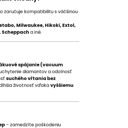
čo zaručuje kompatibilitu s väčšinou
tabo, Milwaukee, Hikoki, Extol,
e, Scheppach
a iné.
ákuové spájanie (vacuum
 uchytenie diamantov a odolnosť
osť
suchého vŕtania bez
 dlhšia životnosť vďaka
vyššiemu
ep
– zamedzíte poškodeniu