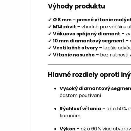
Výhody produktu
✔
Ø 8 mm – presné vŕtanie malýc
✔
M14 závit
– vhodná pre väčšinu u
✔
Vákuovo spájaný diamant
– zv
✔
10 mm diamantový segment
– 
✔
Ventilačné otvory
– lepšie odvád
✔
Vŕtanie nasucho
– bez nutnosti
Hlavné rozdiely oproti i
Vysoký diamantový segmen
častom používaní
Rýchlosť vŕtania
– až o 50 % 
korunám
Výkon
– až o 60 % viac otvoro