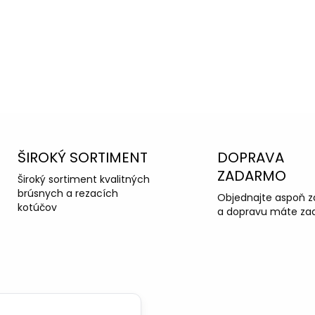
OPÝTAŤ SA
ŠIROKÝ SORTIMENT
DOPRAVA
ZADARMO
Široký sortiment kvalitných
brúsnych a rezacích
Objednajte aspoň z
kotúčov
a dopravu máte za