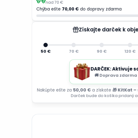
nad 70 €
Chýba ešte
70,00 €
do dopravy zdarma
Získajte darček k ob
50 €
70 €
90 €
120 €
DARČEK: Aktivuje s
🚚 Doprava zdarma 
Nakúpte ešte za
50,00 €
a získate
🎁 KitKat –
Darček bude do košíka pridaný a