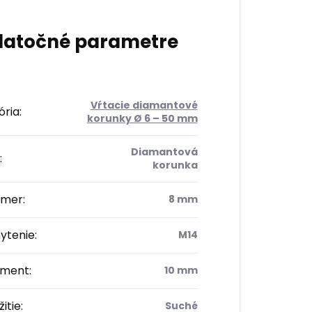
atočné parametre
Vŕtacie diamantové
ória
:
korunky Ø 6 – 50 mm
Diamantová
:
korunka
emer
:
8 mm
ytenie
:
M14
ment
:
10 mm
itie
:
Suché