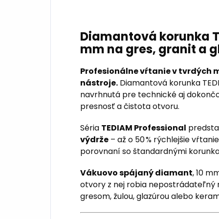
Diamantová korunka T
mm na gres, granit a g
Profesionálne vŕtanie v tvrdých 
nástroje.
Diamantová korunka TED
navrhnutá pre technické aj dokončo
presnosť a čistota otvoru.
Séria
TEDIAM Professional
predsta
výdrže
– až o 50 % rýchlejšie vŕtani
porovnaní so štandardnými korunka
Vákuovo spájaný diamant
, 10 m
otvory z nej robia nepostrádateľný 
gresom, žulou, glazúrou alebo ker