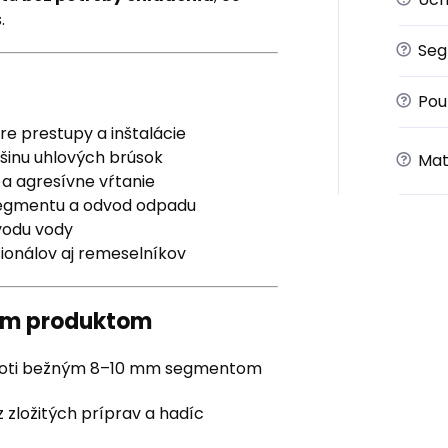
.
?
Seg
?
Použ
e prestupy a inštalácie
šinu uhlových brúsok
?
Mat
a agresívne vŕtanie
segmentu a odvod odpadu
vodu vody
ionálov aj remeselníkov
ným produktom
oti bežným 8–10 mm segmentom
 zložitých príprav a hadíc