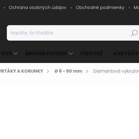
Ochrana osobných údajov
Obchodné podmienky
Mo
Hľad
TOVÉ
BRÚSNE PAPIERE
FÍBROVÉ
KARTÁČE
VRTÁKY A KORUNKY
Ø 6 - 50 mm
Diamantová vykružo
24,11 €
/ ks
19,60 € bez DPH
Jednotková
SKLADOM - EXPEDUJE
cena:
MOŽNOSTI DORUČENIA