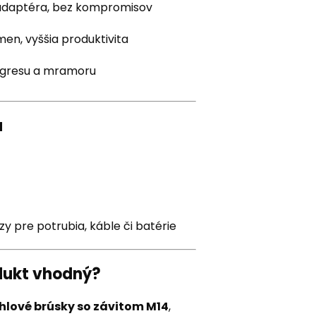
adaptéra, bez kompromisov
en, vyššia produktivita
o gresu a mramoru
u
y pre potrubia, káble či batérie
odukt vhodný?
hlové brúsky so závitom M14
,