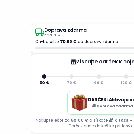
Doprava zdarma
nad 70 €
Chýba ešte
70,00 €
do dopravy zdarma
Získajte darček k ob
50 €
70 €
90 €
120 €
DARČEK: Aktivuje s
🚚 Doprava zdarma 
Nakúpte ešte za
50,00 €
a získate
🎁 KitKat –
Darček bude do košíka pridaný a