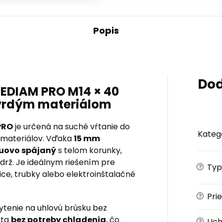
Popis
Dod
EDIAM PRO M14 × 40
tvrdým materiálom
PRO
je určená na suché vŕtanie do
Kateg
 materiálov. Vďaka
15 mm
uovo spájaný
s telom korunky,
ýdrž. Je ideálnym riešením pre
?
Typ
ice, trubky alebo elektroinštalačné
?
Pri
tenie na uhlovú brúsku bez
ŕta
bez potreby chladenia
, čo
?
Uch