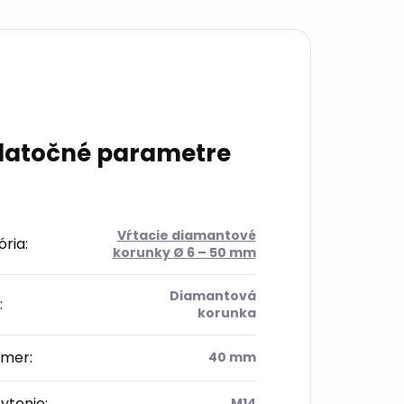
atočné parametre
Vŕtacie diamantové
ória
:
korunky Ø 6 – 50 mm
Diamantová
:
korunka
emer
:
40 mm
ytenie
:
M14