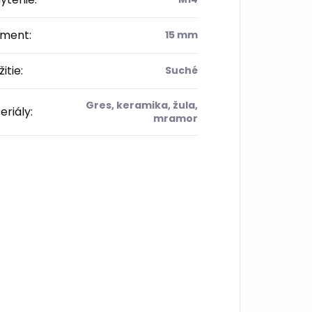
ment
:
15 mm
itie
:
Suché
Gres, keramika, žula,
eriály
:
mramor