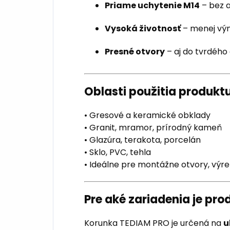
Priame uchytenie M14
– bez 
Vysoká životnosť
– menej vým
Presné otvory
– aj do tvrdéh
Oblasti použitia produkt
• Gresové a keramické obklady
• Granit, mramor, prírodný kameň
• Glazúra, terakota, porcelán
• Sklo, PVC, tehla
• Ideálne pre montážne otvory, výrez
Pre aké zariadenia je pr
Korunka TEDIAM PRO je určená na
u