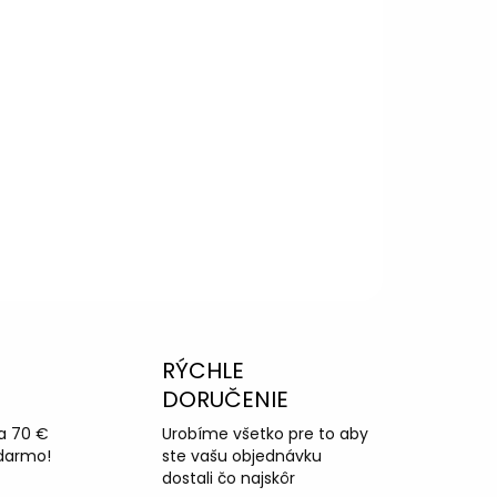
RÝCHLE
DORUČENIE
a 70 €
Urobíme všetko pre to aby
darmo!
ste vašu objednávku
dostali čo najskôr