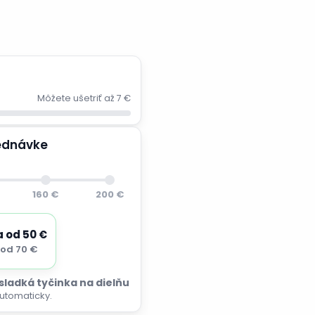
Môžete ušetriť až 7 €
jednávke
160 €
200 €
a od 50 €
od 70 €
 sladká tyčinka na dielňu
utomaticky.