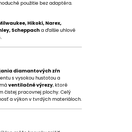
noduché použitie bez adaptéra.
ilwaukee, Hikoki, Narex,
tanley, Scheppach
a ďalšie uhlové
.
jania diamantových zŕn
ntu s vysokou hustotou a
a má
ventilačné výrezy
, ktoré
 čistej pracovnej plochy. Celý
osť a výkon v tvrdých materiáloch.