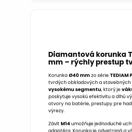
Diamantová korunka T
mm – rýchly prestup 
Korunka
Ø40 mm
zo série
TEDIAM 
tvrdých obkladových a stavebných
vysokému segmentu
, ktorý je
vák
poskytuje vysokú efektivitu a dlhú v
otvory na batérie, prestupy pre had
výrezy.
Závit
M14
umožňuje jednoduché uchy
adaptéra. Korunka je odvetraná a v