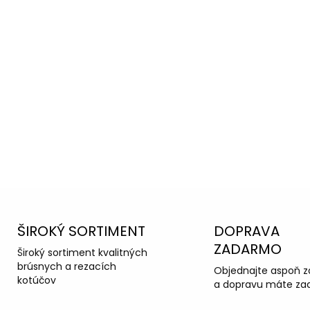
oradiť s
ka podpora
ŠIROKÝ SORTIMENT
DOPRAVA
ZADARMO
Široký sortiment kvalitných
brúsnych a rezacích
Objednajte aspoň z
kotúčov
a dopravu máte za