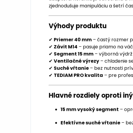
zjednodušuje manipuláciu a šetrí čas
Výhody produktu
✔
Priemer 40 mm
– častý rozmer pr
✔
Závit M14
– pasuje priamo na väč
✔
Segment 15 mm
– výborná výdrž 
✔
Ventilačné výrezy
– chladenie 
✔
Suché vŕtanie
– bez nutnosti prí
✔
TEDIAM PRO kvalita
– pre profes
Hlavné rozdiely oproti i
15 mm vysoký segment
– opr
Efektívne suché vŕtanie
– bez