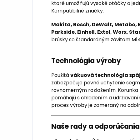
ktoré umožňujú vysoké otáčky a jed
Kompatibilné značky:
Makita, Bosch, DeWalt, Metabo, M
Parkside, Einhell, Extol, Worx, S
brúsky so štandardným závitom M14
Technológia výroby
Použitá
vákuová technológia spá
zabezpečuje pevné uchytenie segme
rovnomerným rozložením. Korunk
pomáhajú s chladením a udržiavaním
proces výroby je zameraný na odoln
Naše rady a odporúčania