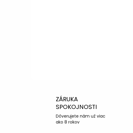
Potrebujete p
výberom?
Peter
– Zákazníc
info@kotucovo.sk
+421 940 363 015
Po – Pia: 08:00 – 16:00
Napísať otázku
ZÁRUKA
SPOKOJNOSTI
Dôverujete nám už viac
ako 8 rokov