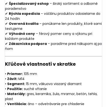
✔
Špecializovaný eshop
– široký sortiment a odborné
poradenstvo
✔
Rýchla expedícia
– väčšinu produktov odosielame do
24 hodín
✔
Overená kvalita
– ponúkame len produkty, ktoré sami
testujeme
✔
Výhodné ceny
– férový pomer ceny a výkonu pri
každom produkte
✔
Zákaznícka podpora
– poradíme pred nákupom aj po
ňom
Kľúčové vlastnosti v skratke
•
Priemer:
105 mm
•
Závit:
M14
•
Segment:
15 mm, vákuovo viazaný diamant
•
Použitie:
suché vŕtanie
•
Materiály:
gres, keramika, žula, mramor, betón, tehla,
plast
•
Ventilácia:
áno – odvetrávanie pre chladenie