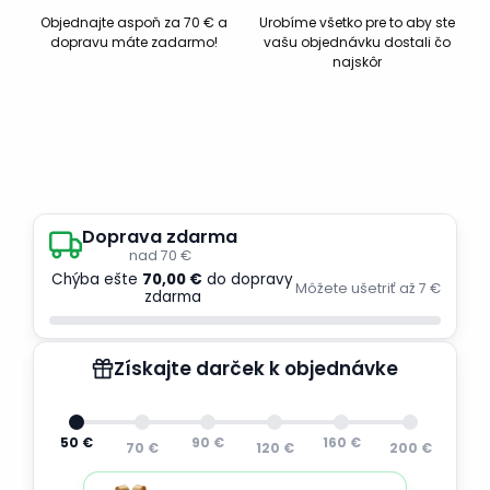
Objednajte aspoň za 70 € a
Urobíme všetko pre to aby ste
dopravu máte zadarmo!
vašu objednávku dostali čo
najskôr
Doprava zdarma
nad 70 €
Chýba ešte
70,00 €
do dopravy
Môžete ušetriť až 7 €
zdarma
Získajte darček k objednávke
50 €
90 €
160 €
70 €
120 €
200 €