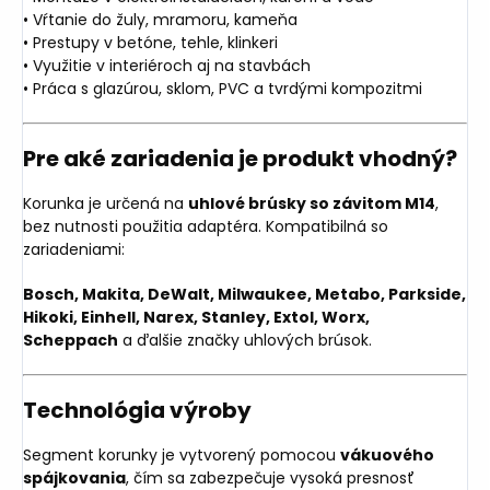
• Vŕtanie do žuly, mramoru, kameňa
• Prestupy v betóne, tehle, klinkeri
• Využitie v interiéroch aj na stavbách
• Práca s glazúrou, sklom, PVC a tvrdými kompozitmi
Pre aké zariadenia je produkt vhodný?
Korunka je určená na
uhlové brúsky so závitom M14
,
bez nutnosti použitia adaptéra. Kompatibilná so
zariadeniami:
Bosch, Makita, DeWalt, Milwaukee, Metabo, Parkside,
Hikoki, Einhell, Narex, Stanley, Extol, Worx,
Scheppach
a ďalšie značky uhlových brúsok.
Technológia výroby
Segment korunky je vytvorený pomocou
vákuového
spájkovania
, čím sa zabezpečuje vysoká presnosť