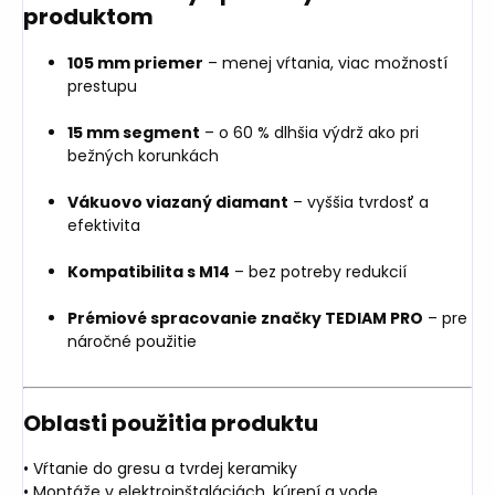
produktom
105 mm priemer
– menej vŕtania, viac možností
prestupu
15 mm segment
– o 60 % dlhšia výdrž ako pri
bežných korunkách
Vákuovo viazaný diamant
– vyššia tvrdosť a
efektivita
Kompatibilita s M14
– bez potreby redukcií
Prémiové spracovanie značky TEDIAM PRO
– pre
náročné použitie
Oblasti použitia produktu
• Vŕtanie do gresu a tvrdej keramiky
• Montáže v elektroinštaláciách, kúrení a vode