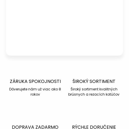
Potrebujete poradiť s výberom?
Peter
– Zákaznícka podpora
info@kotucovo.sk
+421 940 363 015
Po – Pia: 08:00 – 16:00
Napísať otázku
ZÁRUKA SPOKOJNOSTI
ŠIROKÝ SORTIMENT
Dôverujete nám už viac ako 8
Široký sortiment kvalitných
rokov
brúsnych a rezacích kotúčov
DOPRAVA ZADARMO
RÝCHLE DORUČENIE