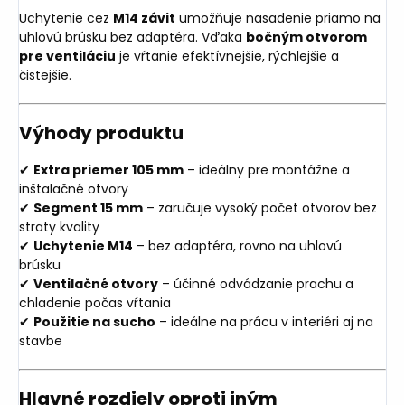
Uchytenie cez
M14 závit
umožňuje nasadenie priamo na
uhlovú brúsku bez adaptéra. Vďaka
bočným otvorom
pre ventiláciu
je vŕtanie efektívnejšie, rýchlejšie a
čistejšie.
Výhody produktu
✔
Extra priemer 105 mm
– ideálny pre montážne a
inštalačné otvory
✔
Segment 15 mm
– zaručuje vysoký počet otvorov bez
straty kvality
✔
Uchytenie M14
– bez adaptéra, rovno na uhlovú
brúsku
✔
Ventilačné otvory
– účinné odvádzanie prachu a
chladenie počas vŕtania
✔
Použitie na sucho
– ideálne na prácu v interiéri aj na
stavbe
Hlavné rozdiely oproti iným