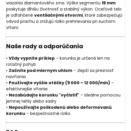
viazania diamantového zrna. Výška segmentu
15 mm
poskytuje dlhšiu životnosť a stabilný výkon. Oceľové telo
je odľahčené
ventilačnými otvormi
, ktoré zabezpečujú
odvod prachu a znižujú riziko prehrievania pri suchom
vŕtaní.
Naše rady a odporúčania
•
Vždy vypnite príklep
– korunka je určená len na
rotačný pohyb
•
Začnite pod miernym uhlom
– zlepší sa presnosť
navŕtania
•
Používajte vyššie otáčky (9 000 – 12 000/min)
–
efektívnejšie vŕtanie
•
Nezabúdajte korunku "vyčistiť"
– ideálne pomocou
jemnej tehly alebo sadry
•
Nepoužívajte poškodenú alebo deformovanú
korunku
– bezpečnostné riziko