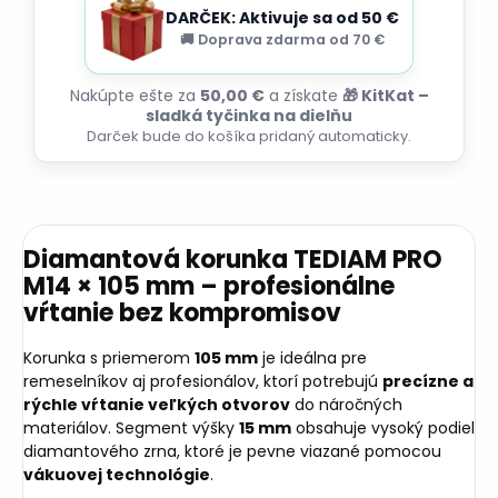
DARČEK: Aktivuje sa od 50 €
🚚 Doprava zdarma od 70 €
Nakúpte ešte za
50,00 €
a získate
🎁 KitKat –
sladká tyčinka na dielňu
Darček bude do košíka pridaný automaticky.
Diamantová korunka TEDIAM PRO
M14 × 105 mm – profesionálne
vŕtanie bez kompromisov
Korunka s priemerom
105 mm
je ideálna pre
remeselníkov aj profesionálov, ktorí potrebujú
precízne a
rýchle vŕtanie veľkých otvorov
do náročných
materiálov. Segment výšky
15 mm
obsahuje vysoký podiel
diamantového zrna, ktoré je pevne viazané pomocou
vákuovej technológie
.