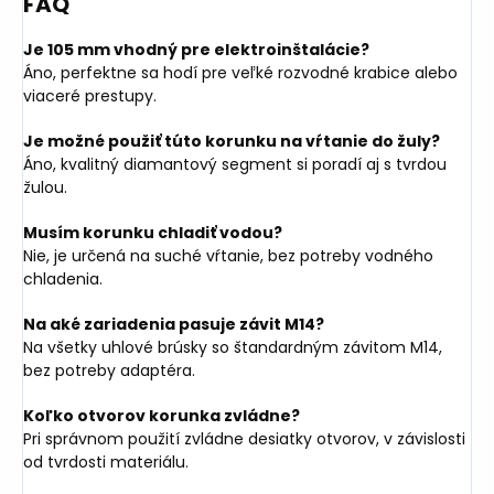
FAQ
Je 105 mm vhodný pre elektroinštalácie?
Áno, perfektne sa hodí pre veľké rozvodné krabice alebo
viaceré prestupy.
Je možné použiť túto korunku na vŕtanie do žuly?
Áno, kvalitný diamantový segment si poradí aj s tvrdou
žulou.
Musím korunku chladiť vodou?
Nie, je určená na suché vŕtanie, bez potreby vodného
chladenia.
Na aké zariadenia pasuje závit M14?
Na všetky uhlové brúsky so štandardným závitom M14,
bez potreby adaptéra.
Koľko otvorov korunka zvládne?
Pri správnom použití zvládne desiatky otvorov, v závislosti
od tvrdosti materiálu.