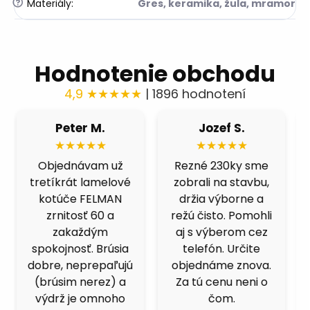
?
Materiály
:
Gres, keramika, žula, mramor
Hodnotenie obchodu
4,9 ★★★★★
| 1896 hodnotení
Róbert H.
Fero B.
★★★★★
★★★★★
Fíbre 80 nás
Výborná cena a
celkom prekvapili.
kvalita. Skúšal som
Brúsime čiernu
viacero obchodov,
ocel a berú fest
ale kotucovo má
dobre, nepália a
fakt dobrý pomer.
nenechávajú
125ky premium
stopu. Čoskoro
inox idú ako do
objednáme dalšie.
masla.