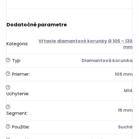
Dodatočné parametre
Vŕtacie diamantové korunky Ø 105 – 130
Kategória
:
mm
?
Typ
:
Diamantová korunka
?
Priemer
:
105 mm
?
M14
Uchytenie
:
?
15 mm
Segment
:
?
Použitie
:
Suché