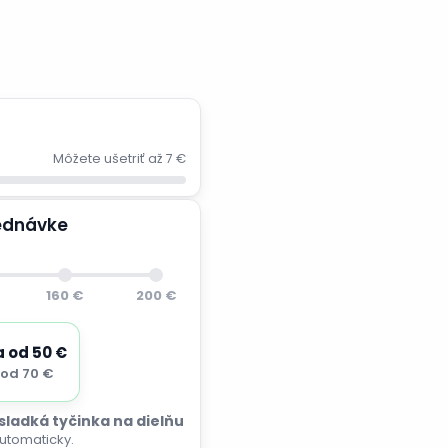
Môžete ušetriť až 7 €
jednávke
160 €
200 €
a od 50 €
od 70 €
 sladká tyčinka na dielňu
utomaticky.