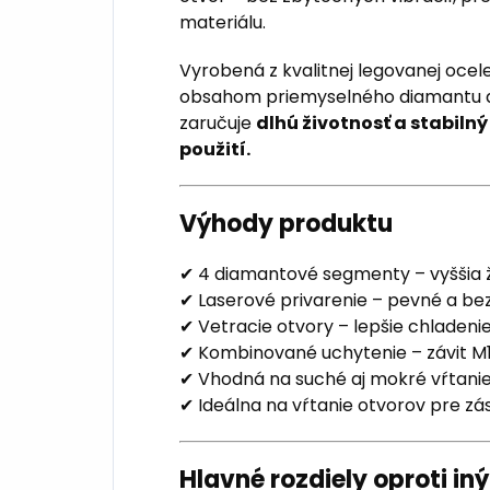
materiálu.
Vyrobená z kvalitnej legovanej oce
obsahom priemyselného diamantu a
zaručuje
dlhú životnosť a stabiln
použití.
Výhody produktu
✔ 4 diamantové segmenty – vyššia ž
✔ Laserové privarenie – pevné a b
✔ Vetracie otvory – lepšie chladeni
✔ Kombinované uchytenie – závit M
✔ Vhodná na suché aj mokré vŕtani
✔ Ideálna na vŕtanie otvorov pre zás
Hlavné rozdiely oproti i