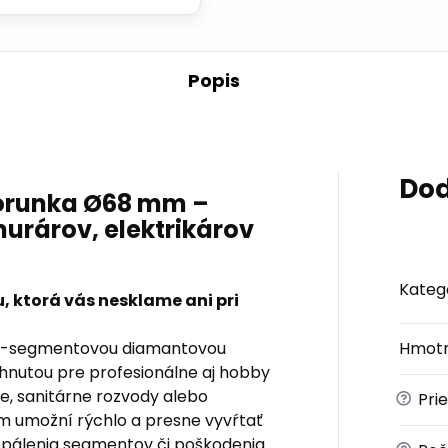
Popis
Dod
orunka Ø68 mm –
urárov, elektrikárov
Kateg
 ktorá vás nesklame ani pri
o 4-segmentovou diamantovou
Hmotn
nutou pre profesionálne aj hobby
cie, sanitárne rozvody alebo
?
Pri
m umožní rýchlo a presne vyvŕtať
repálenia segmentov či poškodenia