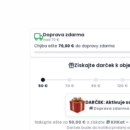
Doprava zdarma
nad 70 €
Chýba ešte
70,00 €
do dopravy zdarma
Získajte darček k ob
50 €
70 €
90 €
120 €
DARČEK: Aktivuje s
🚚 Doprava zdarma 
Nakúpte ešte za
50,00 €
a získate
🎁 KitKat –
Darček bude do košíka pridaný a