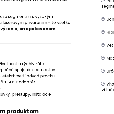
?
Poč
segm
le, so segmentmi s vysokým
?
Uch
 laserovým privarením – to všetko
ý výkon aj pri opakovanom
?
Hĺbk
?
Vetr
?
Mate
ivotnosť a rýchly záber
ezpečné spojenie segmentov
?
Urč
e, efektívnejší odvod prachu
16 + SDS+ adaptér
?
Vho
e
vŕtač
uvky, prestupy, inštalácie
ným produktom