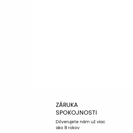
Kliknite a dozviete sa viac
Potrebujete p
výberom?
Peter
– Zákazníc
info@kotucovo.sk
+421 940 363 015
Po – Pia: 08:00 – 16:00
Napísať otázku
ZÁRUKA
SPOKOJNOSTI
Dôverujete nám už viac
ako 8 rokov