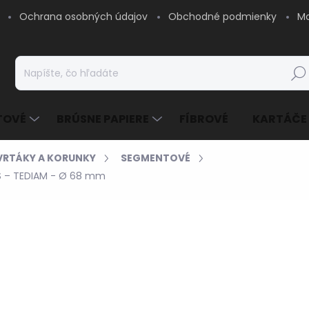
Ochrana osobných údajov
Obchodné podmienky
Mo
Hľad
TOVÉ
BRÚSNE PAPIERE
FÍBROVÉ
KARTÁČE
VRTÁKY A KORUNKY
SEGMENTOVÉ
S – TEDIAM - Ø 68 mm
33,17 €
/ ks
26,97 € bez DPH
Jednotková
SKLADOM - EXPEDUJE
cena:
MOŽNOSTI DORUČENIA