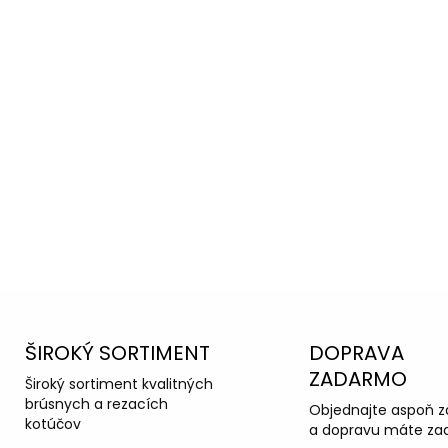
oradiť s
ka podpora
ŠIROKÝ SORTIMENT
DOPRAVA
ZADARMO
Široký sortiment kvalitných
brúsnych a rezacích
Objednajte aspoň z
kotúčov
a dopravu máte za