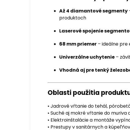
Až 4 diamantové segmenty
–
produktoch
Laserové spojenie segmento
68 mm priemer
– ideálne pre 
Univerzálne uchytenie
– závi
Vhodná aj pre tenký železo
Oblasti použitia produkt
• Jadrové vŕtanie do tehál, pórobe
• Suché aj mokré vŕtanie do muriva a
• Elektroinštalácie a montáže vypí
• Prestupy v sanitárnych a kúpeľň