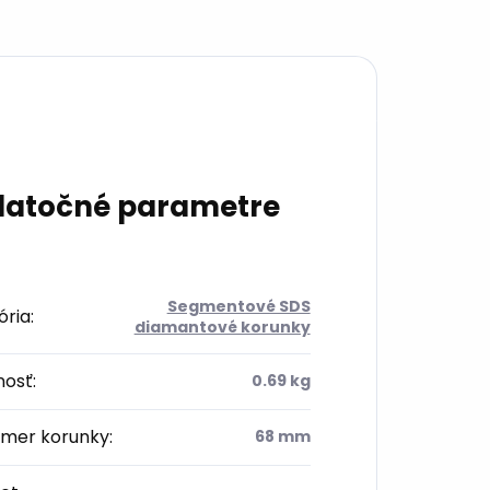
atočné parametre
Segmentové SDS
ória
:
diamantové korunky
osť
:
0.69 kg
emer korunky
:
68 mm