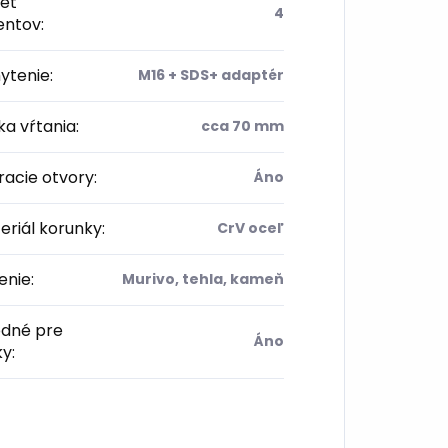
et
4
entov
:
ytenie
:
M16 + SDS+ adaptér
a vŕtania
:
cca 70 mm
acie otvory
:
Áno
riál korunky
:
CrV oceľ
enie
:
Murivo, tehla, kameň
dné pre
Áno
ky
: