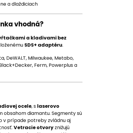
óne a dlaždiciach
runka vhodná?
vŕtačkami a kladivami bez
priloženému
SDS+ adaptéru
.
ta, DeWALT, Milwaukee, Metabo,
ll, Black+Decker, Ferm, Powerplus a
iovej ocele
, s
laserovo
m obsahom diamantu. Segmenty sú
o v prípade potreby zvládnu aj
otnosť.
Vetracie otvory
znižujú