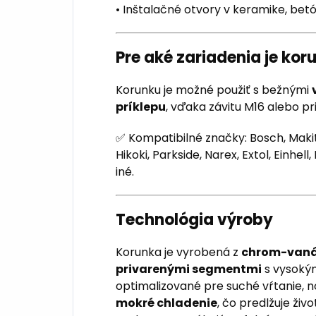
• Inštalačné otvory v keramike, bet
Pre aké zariadenia je ko
Korunku je možné použiť s bežnými
príklepu
, vďaka závitu M16 alebo 
✅ Kompatibilné značky: Bosch, Maki
Hikoki, Parkside, Narex, Extol, Einhe
iné.
Technológia výroby
Korunka je vyrobená z
chrom-vanád
privarenými segmentmi
s vysoký
optimalizované pre suché vŕtanie, n
mokré chladenie
, čo predlžuje živ