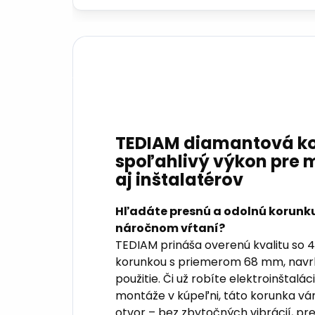
TEDIAM diamantová k
spoľahlivý výkon pre m
aj inštalatérov
Hľadáte presnú a odolnú korunku,
náročnom vŕtaní?
TEDIAM prináša overenú kvalitu s
korunkou s priemerom 68 mm, navrh
použitie. Či už robíte elektroinštalá
montáže v kúpeľni, táto korunka vá
otvor – bez zbytočných vibrácií, p