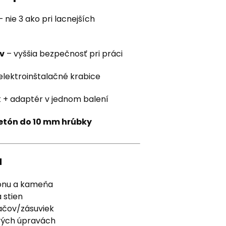
 nie 3 ako pri lacnejších
v
– vyššia bezpečnosť pri práci
elektroinštalačné krabice
t + adaptér v jednom balení
betón do 10 mm hrúbky
u
tónu a kameňa
 stien
načov/zásuviek
ových úpravách