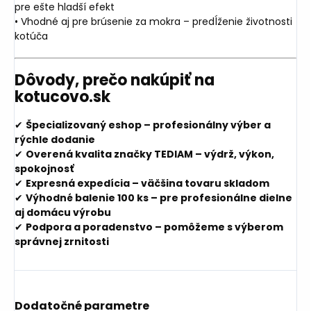
pre ešte hladší efekt
• Vhodné aj pre brúsenie za mokra – predĺženie životnosti
kotúča
Dôvody, prečo nakúpiť na
kotucovo.sk
✔
Špecializovaný eshop – profesionálny výber a
rýchle dodanie
✔
Overená kvalita značky TEDIAM – výdrž, výkon,
spokojnosť
✔
Expresná expedícia – väčšina tovaru skladom
✔
Výhodné balenie 100 ks – pre profesionálne dielne
aj domácu výrobu
✔
Podpora a poradenstvo – pomôžeme s výberom
správnej zrnitosti
Dodatočné parametre