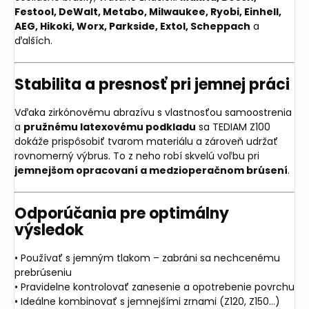
Festool, DeWalt, Metabo, Milwaukee, Ryobi, Einhell,
AEG, Hikoki, Worx, Parkside, Extol, Scheppach
a
ďalších.
Stabilita a presnosť pri jemnej práci
Vďaka zirkónovému abrazívu s vlastnosťou samoostrenia
a
pružnému latexovému podkladu
sa TEDIAM Z100
dokáže prispôsobiť tvarom materiálu a zároveň udržať
rovnomerný výbrus. To z neho robí skvelú voľbu pri
jemnejšom opracovaní a medzioperačnom brúsení
.
Odporúčania pre optimálny
výsledok
• Používať s jemným tlakom – zabráni sa nechcenému
prebrúseniu
• Pravidelne kontrolovať zanesenie a opotrebenie povrchu
• Ideálne kombinovať s jemnejšími zrnami (Z120, Z150…)