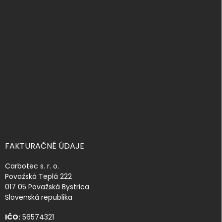
á
p
ä
t
i
e
FAKTURAČNÉ ÚDAJE
Carbotec s. r. o.
Považská Teplá 222
017 05 Považská Bystrica
Slovenská republika
IČO:
56574321