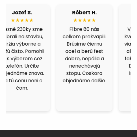
Róbert H.
Fero B.
★★★★★
★★★★★
Fíbre 80 nás
Výborná cena a
celkom prekvapili.
kvalita. Skúšal som
Brúsime čiernu
viacero obchodov,
ocel a berú fest
ale kotucovo má
dobre, nepália a
fakt dobrý pomer.
nenechávajú
125ky premium
stopu. Čoskoro
inox idú ako do
objednáme dalšie.
masla.
Z