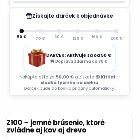
Získajte darček k objednávke
50 €
90 €
160 €
70 €
120 €
200 €
DARČEK: Aktivuje sa od 50 €
🚚 Doprava zdarma od 70 €
Nakúpte ešte za
50,00 €
a získate
🎁 KitKat –
sladká tyčinka na dielňu
Darček bude do košíka pridaný automaticky.
Z100 – jemné brúsenie, ktoré
zvládne aj kov aj drevo