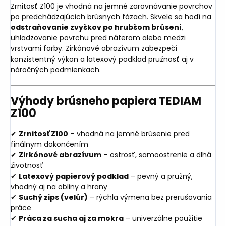
Zrnitosť Z100 je vhodná na jemné zarovnávanie povrchov
po predchádzajúcich brúsnych fázach. Skvele sa hodí na
odstraňovanie zvyškov po hrubšom brúsení
,
uhladzovanie povrchu pred náterom alebo medzi
vrstvami farby. Zirkónové abrazívum zabezpečí
konzistentný výkon a latexový podklad pružnosť aj v
náročných podmienkach.
Výhody brúsneho papiera TEDIAM
Z100
✔
Zrnitosť Z100
– vhodná na jemné brúsenie pred
finálnym dokončením
✔
Zirkónové abrazívum
– ostrosť, samoostrenie a dlhá
životnosť
✔
Latexový papierový podklad
– pevný a pružný,
vhodný aj na obliny a hrany
✔
Suchý zips (velúr)
– rýchla výmena bez prerušovania
práce
✔
Práca za sucha aj za mokra
– univerzálne použitie