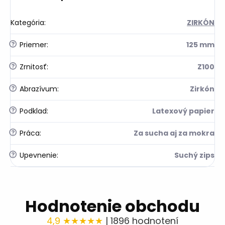
Kategória
:
ZIRKÓN
?
Priemer
:
125 mm
?
Zrnitosť
:
Z100
?
Abrazívum
:
Zirkón
?
Podklad
:
Latexový papier
?
Práca
:
Za sucha aj za mokra
?
Upevnenie
:
Suchý zips
Hodnotenie obchodu
4,9 ★★★★★
| 1896 hodnotení