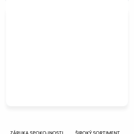
Potrebujete poradiť s výberom?
Peter
– Zákaznícka podpora
info@kotucovo.sk
+421 940 363 015
Po – Pia: 08:00 – 16:00
Napísať otázku
ZÁRUKA SPOKOJNOSTI
ŠIROKÝ SORTIMENT