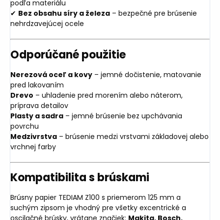
podľa materiálu
✔
Bez obsahu síry a železa
– bezpečné pre brúsenie
nehrdzavejúcej ocele
Odporúčané použitie
Nerezová oceľ a kovy
– jemné dočistenie, matovanie
pred lakovaním
Drevo
– uhladenie pred morením alebo náterom,
príprava detailov
Plasty a sadra
– jemné brúsenie bez upchávania
povrchu
Medzivrstva
– brúsenie medzi vrstvami základovej alebo
vrchnej farby
Kompatibilita s brúskami
Brúsny papier TEDIAM Z100 s priemerom 125 mm a
suchým zipsom je vhodný pre všetky excentrické a
oscilačné brúsky, vrátane značiek:
Makita, Bosch,