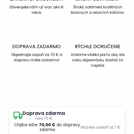
Dôverujete nám už viac ako 8
Široký sortiment kvalitných
rokov
brúsnych a rezacích kotúčov
DOPRAVA ZADARMO
RÝCHLE DORUČENIE
Objednajte aspoň za 70 € a
Urobíme všetko pre to aby ste
dopravu máte zadarmo!
vašu objednávku dostali čo
najskôr
Doprava zdarma
nad 70 €
Chýba ešte
70,00 €
do dopravy
Môžete ušetriť až 7 €
zdarma