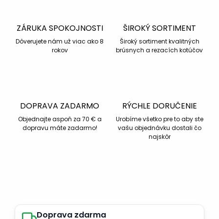
ZÁRUKA SPOKOJNOSTI
ŠIROKÝ SORTIMENT
Dôverujete nám už viac ako 8
Široký sortiment kvalitných
rokov
brúsnych a rezacích kotúčov
DOPRAVA ZADARMO
RÝCHLE DORUČENIE
Objednajte aspoň za 70 € a
Urobíme všetko pre to aby ste
dopravu máte zadarmo!
vašu objednávku dostali čo
najskôr
Doprava zdarma