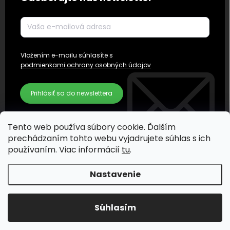
Vložením e-mailu súhlasíte s
podmienkami ochrany osobných údajov
Prihlásiť sa do newslettera
Tento web používa súbory cookie. Ďalším
prechádzaním tohto webu vyjadrujete súhlas s ich
používaním. Viac informácií
tu
.
Nastavenie
Súhlasím
Copyright 2026
KOTUCOVO.SK
. Všetky práva vyhradené.
Vyt
_________
Sh