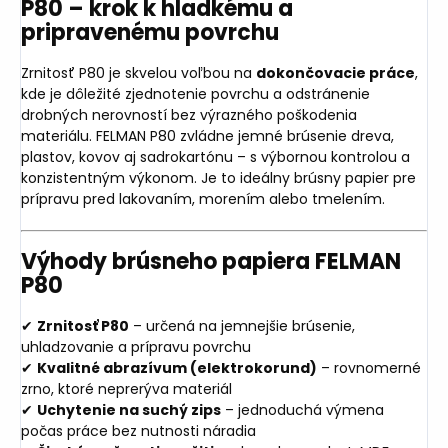
P80 – krok k hladkému a
pripravenému povrchu
Zrnitosť P80 je skvelou voľbou na
dokončovacie práce
,
kde je dôležité zjednotenie povrchu a odstránenie
drobných nerovností bez výrazného poškodenia
materiálu. FELMAN P80 zvládne jemné brúsenie dreva,
plastov, kovov aj sadrokartónu – s výbornou kontrolou a
konzistentným výkonom. Je to ideálny brúsny papier pre
prípravu pred lakovaním, morením alebo tmelením.
Výhody brúsneho papiera FELMAN
P80
✔
Zrnitosť P80
– určená na jemnejšie brúsenie,
uhladzovanie a prípravu povrchu
✔
Kvalitné abrazívum (elektrokorund)
– rovnomerné
zrno, ktoré neprerýva materiál
✔
Uchytenie na suchý zips
– jednoduchá výmena
počas práce bez nutnosti náradia