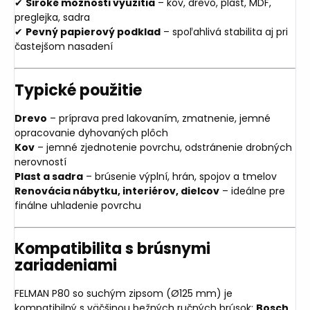
✔
Široké možnosti využitia
– kov, drevo, plast, MDF,
preglejka, sadra
✔
Pevný papierový podklad
– spoľahlivá stabilita aj pri
častejšom nasadení
Typické použitie
Drevo
– príprava pred lakovaním, zmatnenie, jemné
opracovanie dyhovaných plôch
Kov
– jemné zjednotenie povrchu, odstránenie drobných
nerovností
Plast a sadra
– brúsenie výplní, hrán, spojov a tmelov
Renovácia nábytku, interiérov, dielcov
– ideálne pre
finálne uhladenie povrchu
Kompatibilita s brúsnymi
zariadeniami
FELMAN P80 so suchým zipsom (Ø125 mm) je
kompatibilný s väčšinou bežných ručných brúsok:
Bosch,