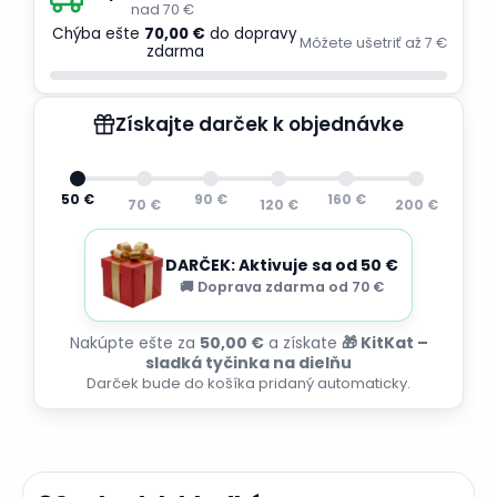
nad 70 €
Chýba ešte
70,00 €
do dopravy
Môžete ušetriť až 7 €
zdarma
Získajte darček k objednávke
50 €
90 €
160 €
70 €
120 €
200 €
DARČEK: Aktivuje sa od 50 €
🚚 Doprava zdarma od 70 €
Nakúpte ešte za
50,00 €
a získate
🎁 KitKat –
sladká tyčinka na dielňu
Darček bude do košíka pridaný automaticky.