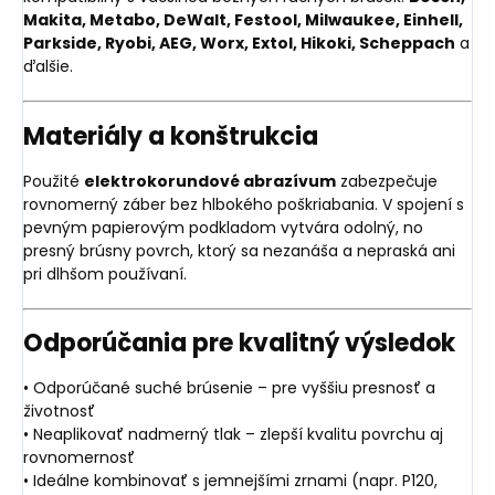
Makita, Metabo, DeWalt, Festool, Milwaukee, Einhell,
Parkside, Ryobi, AEG, Worx, Extol, Hikoki, Scheppach
a
ďalšie.
Materiály a konštrukcia
Použité
elektrokorundové abrazívum
zabezpečuje
rovnomerný záber bez hlbokého poškriabania. V spojení s
pevným papierovým podkladom vytvára odolný, no
presný brúsny povrch, ktorý sa nezanáša a nepraská ani
pri dlhšom používaní.
Odporúčania pre kvalitný výsledok
• Odporúčané suché brúsenie – pre vyššiu presnosť a
životnosť
• Neaplikovať nadmerný tlak – zlepší kvalitu povrchu aj
rovnomernosť
• Ideálne kombinovať s jemnejšími zrnami (napr. P120,