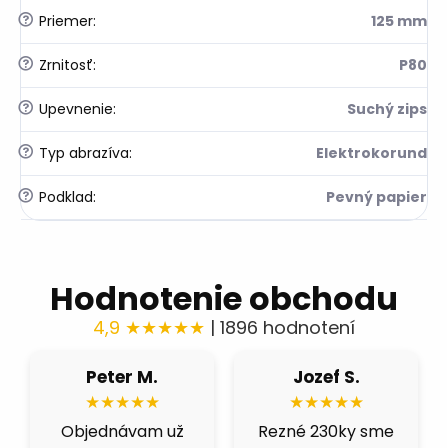
?
Priemer
:
125 mm
?
Zrnitosť
:
P80
?
Upevnenie
:
Suchý zips
?
Typ abrazíva
:
Elektrokorund
?
Podklad
:
Pevný papier
Hodnotenie obchodu
4,9 ★★★★★
| 1896 hodnotení
Jozef S.
Róbert H.
Fer
★★★★★
★★★★★
★★
né 230ky sme
Fíbre 80 nás
Výborná