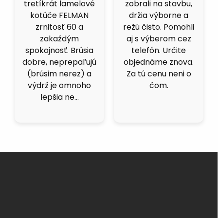
ali na stavbu,
celkom prekvapili.
kvalita. 
žia výborne a
Brúsime čiernu
viacero 
 čisto. Pomohli
ocel a berú fest
ale kot
s výberom cez
dobre, nepália a
fakt dob
lefón. Určite
nenechávajú
125ky 
ednáme znova.
stopu. Čoskoro
inox id
tú cenu neni o
objednáme dalšie.
mas
čom.
Z
á
p
ä
t
i