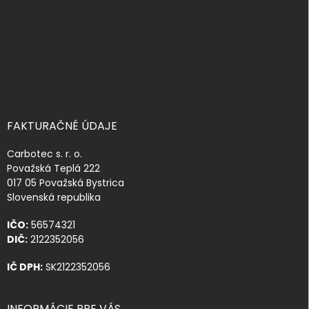
e
FAKTURAČNÉ ÚDAJE
Carbotec s. r. o.
Považská Teplá 222
017 05 Považská Bystrica
Slovenská republika
IČO:
56574321
DIČ:
2122352056
IČ DPH:
SK2122352056
INFORMÁCIE PRE VÁS