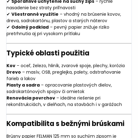
✔
Spoľahlivé uchytenie na suchý zips
– rýchle
nasadenie bez straty priľnavosti
✔
Všestranné využitie
– vhodný na brúsenie kovov,
dreva, sadrokartónu, plastov a starých náterov
✔
Odolný podklad
– pevný papier znižuje riziko
pretrhnutia aj pri vysokom prítlaku
Typické oblasti použitia
Kov
– oceľ, železo, hliník, zvarové spoje, plechy, korózia
Drevo
– masív, OSB, preglejka, palety, odstraňovanie
farieb a lakov
Plasty a sadra
– opracovanie plastových dielov,
sadrokartónových spojov či omietok
Renovácia povrchov
– ideálne riešenie pri
rekonštrukciách, v dielňach, na stavbách i v garážach
Kompatibilita s bežnými brúskami
Brúsny papier FELMAN 125 mm so suchým zipsom je