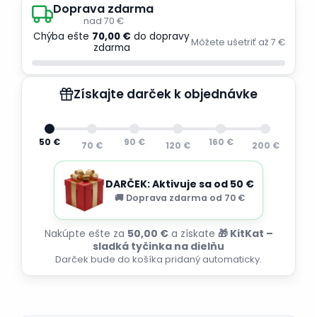
Doprava zdarma
nad 70 €
Chýba ešte
70,00 €
do dopravy
Môžete ušetriť až 7 €
zdarma
Získajte darček k objednávke
50 €
90 €
160 €
70 €
120 €
200 €
DARČEK: Aktivuje sa od 50 €
🚚 Doprava zdarma od 70 €
Nakúpte ešte za
50,00 €
a získate
🎁 KitKat –
sladká tyčinka na dielňu
Darček bude do košíka pridaný automaticky.