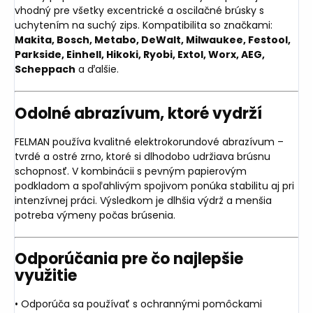
vhodný pre všetky excentrické a oscilačné brúsky s
uchytením na suchý zips. Kompatibilita so značkami:
Makita, Bosch, Metabo, DeWalt, Milwaukee, Festool,
Parkside, Einhell, Hikoki, Ryobi, Extol, Worx, AEG,
Scheppach
a ďalšie.
Odolné abrazívum, ktoré vydrží
FELMAN používa kvalitné elektrokorundové abrazívum –
tvrdé a ostré zrno, ktoré si dlhodobo udržiava brúsnu
schopnosť. V kombinácii s pevným papierovým
podkladom a spoľahlivým spojivom ponúka stabilitu aj pri
intenzívnej práci. Výsledkom je dlhšia výdrž a menšia
potreba výmeny počas brúsenia.
Odporúčania pre čo najlepšie
využitie
• Odporúča sa používať s ochrannými pomôckami