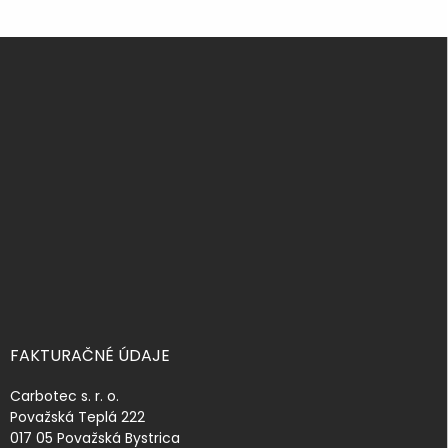
Z
á
p
ä
t
i
e
FAKTURAČNÉ ÚDAJE
Carbotec s. r. o.
Považská Teplá 222
017 05 Považská Bystrica