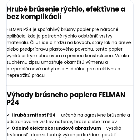
Hrubé brúsenie rýchlo, efektívne a
bez komplikácií
FELMAN P24 je spoľahlivý brúsny papier pre náročné
aplikácie, kde je potrebné rýchlo odstrániť vrstvy
materiálu. Či už ide o hrdzu na kovoch, starý lak na dreve
alebo predprípravu plastového povrchu, tento papier
vyniká ostrým abrazívom a pevnou konštrukciou. Vďaka
suchému zipsu umožňuje okamžitú výmenu a
bezproblémové uchytenie – ideálne pre efektívnu a
nepretržitú prácu.
Výhody brúsneho papiera FELMAN
P24
✔
Hrubá zrnitosť P24
– určená na agresívne brúsenie a
odstraňovanie vrstiev náterov, hrdze alebo tmelov
✔
Odolné elektrokorundové abrazívum
– vysoká
trvácnosť a konzistentný výkon pri každom použití