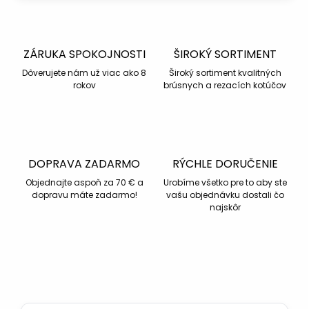
ZÁRUKA SPOKOJNOSTI
ŠIROKÝ SORTIMENT
Dôverujete nám už viac ako 8
Široký sortiment kvalitných
rokov
brúsnych a rezacích kotúčov
DOPRAVA ZADARMO
RÝCHLE DORUČENIE
Objednajte aspoň za 70 € a
Urobíme všetko pre to aby ste
dopravu máte zadarmo!
vašu objednávku dostali čo
najskôr