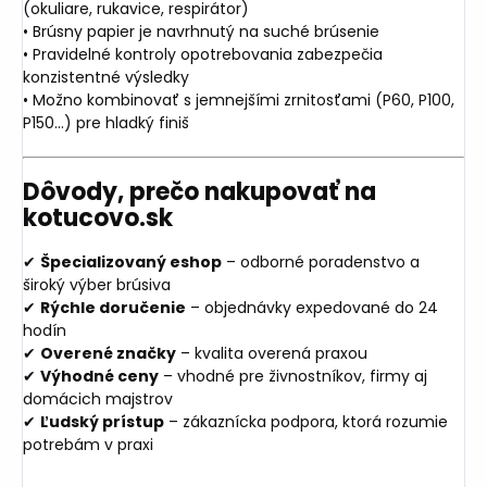
(okuliare, rukavice, respirátor)
• Brúsny papier je navrhnutý na suché brúsenie
• Pravidelné kontroly opotrebovania zabezpečia
konzistentné výsledky
• Možno kombinovať s jemnejšími zrnitosťami (P60, P100,
P150...) pre hladký finiš
Dôvody, prečo nakupovať na
kotucovo.sk
✔
Špecializovaný eshop
– odborné poradenstvo a
široký výber brúsiva
✔
Rýchle doručenie
– objednávky expedované do 24
hodín
✔
Overené značky
– kvalita overená praxou
✔
Výhodné ceny
– vhodné pre živnostníkov, firmy aj
domácich majstrov
✔
Ľudský prístup
– zákaznícka podpora, ktorá rozumie
potrebám v praxi