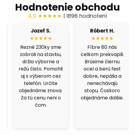
Hodnotenie obchodu
4,9 ★★★★★
| 1896 hodnotení
Róbert H.
Fero B.
★★★★★
★★★★★
Fíbre 80 nás
Výborná cena a
celkom prekvapili.
kvalita. Skúšal som
Brúsime čiernu
viacero obchodov,
ocel a berú fest
ale kotucovo má
dobre, nepália a
fakt dobrý pomer.
nenechávajú
125ky premium
stopu. Čoskoro
inox idú ako do
objednáme dalšie.
masla.